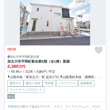
NEW
加古川市平岡町新在家
加古川市平岡町新在家6期（全1棟）新築
2,380
万円
- / 85.86㎡ / 2LDK＋S(納戸) /予定
山陽本線「東加古川」駅 徒歩17分
山陽電鉄本線「播磨町」駅 徒歩18分
都市ガス
陽当り良好
専用庭
バリアフリー
収納豊富
ウォークインクロゼット
新築
JR東加古川駅まで徒歩17分です。 イオン、マックスバリュー、マルナ