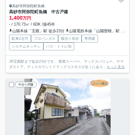
高砂市阿弥陀町魚橋
高砂市阿弥陀町魚橋 中古戸建
1,400
万円
- / 170.73㎡ / 6DK /築45年
山陽本線「宝殿」駅 徒歩23分
山陽電鉄本線「山陽曽根」駅 徒歩44分
駐車2台可
プロパンガス
陽当り良好
専用庭
システムキッチン
バス・トイレ別
JR宝殿駅まで徒歩23分です。 業務スーパー、マックスバリュー、ヤマ
ダストア、ディスカウントドラッグコスモスが近くにあり...
もっと見る
中古一戸建