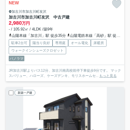
NEW
加古川市加古川町友沢
加古川市加古川町友沢 中古戸建
2,980
万円
- / 105.92㎡ / 4LDK /築9年
山陽本線「加古川」駅 徒歩35分
山陽電鉄本線「高砂」駅 徒歩36分
駐車2台可
陽当り良好
専用庭
オール電化
床暖房
ウォークインシューズクロゼット
パノラマ
JR加古川駅よりバス12分、加古川南高校前停下車徒歩9分です。 マック
スバリュー、ハローズ、ケーズデンキ、モリスホームセ...
もっと見る
新築一戸建