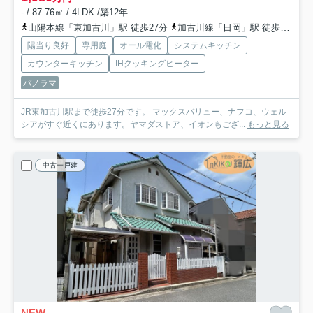
- / 87.76㎡ / 4LDK /築12年
山陽本線「東加古川」駅 徒歩27分
加古川線「日岡」駅 徒歩33分
陽当り良好
専用庭
オール電化
システムキッチン
カウンターキッチン
IHクッキングヒーター
パノラマ
JR東加古川駅まで徒歩27分です。 マックスバリュー、ナフコ、ウェル
シアがすぐ近くにあります。ヤマダストア、イオンもござ...
もっと見る
中古一戸建
NEW