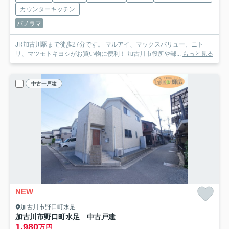
カウンターキッチン
パノラマ
JR加古川駅まで徒歩27分です。 マルアイ、マックスバリュー、ニト
リ、マツモトキヨシがお買い物に便利！ 加古川市役所や郵...
もっと見る
中古一戸建
NEW
加古川市野口町水足
加古川市野口町水足 中古戸建
1,980
万円