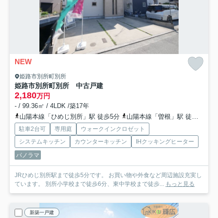
NEW
姫路市別所町別所
姫路市別所町別所 中古戸建
2,180
万円
- / 99.36㎡ / 4LDK /築17年
山陽本線「ひめじ別所」駅 徒歩5分
山陽本線「曽根」駅 徒歩26分
駐車2台可
専用庭
ウォークインクロゼット
システムキッチン
カウンターキッチン
IHクッキングヒーター
パノラマ
JRひめじ別所駅まで徒歩5分です。 お買い物や外食など周辺施設充実し
ています。 別所小学校まで徒歩6分、東中学校まで徒歩...
もっと見る
新築一戸建