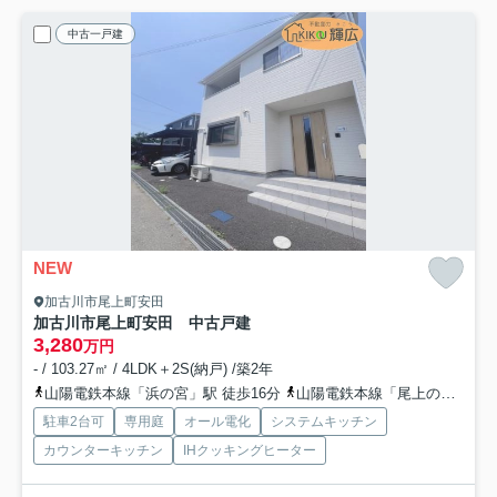
中古一戸建
NEW
加古川市尾上町安田
加古川市尾上町安田 中古戸建
3,280
万円
- / 103.27㎡ / 4LDK＋2S(納戸) /築2年
山陽電鉄本線「浜の宮」駅 徒歩16分
山陽電鉄本線「尾上の松」駅 徒歩16分
駐車2台可
専用庭
オール電化
システムキッチン
カウンターキッチン
IHクッキングヒーター