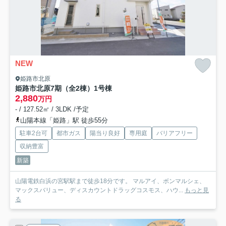
NEW
姫路市北原
姫路市北原7期（全2棟）1号棟
2,880
万円
- / 127.52㎡ / 3LDK /予定
山陽本線「姫路」駅 徒歩55分
駐車2台可
都市ガス
陽当り良好
専用庭
バリアフリー
収納豊富
新築
山陽電鉄白浜の宮駅駅まで徒歩18分です。 マルアイ、ボンマルシェ、
マックスバリュー、ディスカウントドラッグコスモス、ハウ...
もっと見
る