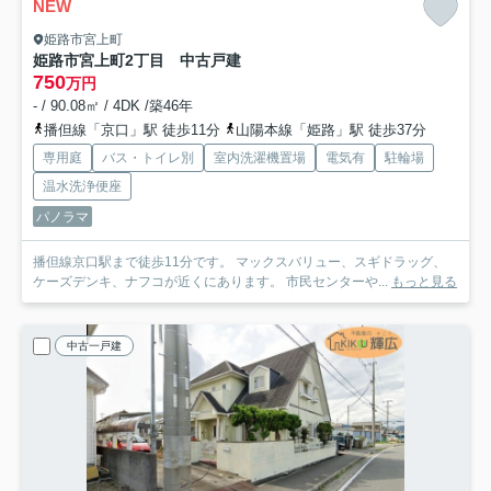
NEW
姫路市宮上町
姫路市宮上町2丁目 中古戸建
750
万円
- / 90.08㎡ / 4DK /築46年
播但線「京口」駅 徒歩11分
山陽本線「姫路」駅 徒歩37分
専用庭
バス・トイレ別
室内洗濯機置場
電気有
駐輪場
温水洗浄便座
パノラマ
播但線京口駅まで徒歩11分です。 マックスバリュー、スギドラッグ、
ケーズデンキ、ナフコが近くにあります。 市民センターや...
もっと見る
中古一戸建