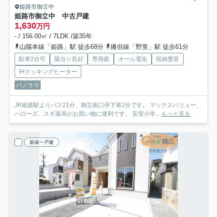
姫路市御立中
姫路市御立中 中古戸建
1,630
万円
- / 156.00㎡ / 7LDK /築35年
山陽本線「姫路」駅 徒歩68分
播但線「野里」駅 徒歩61分
駐車2台可
陽当り良好
専用庭
オール電化
収納豊富
IHクッキングヒーター
パノラマ
JR姫路駅よりバス21分、御立南口停下車2分です。 マックスバリュー、
ハローズ、スギ薬局がお買い物に便利です。 安室小学...
もっと見る
新築一戸建