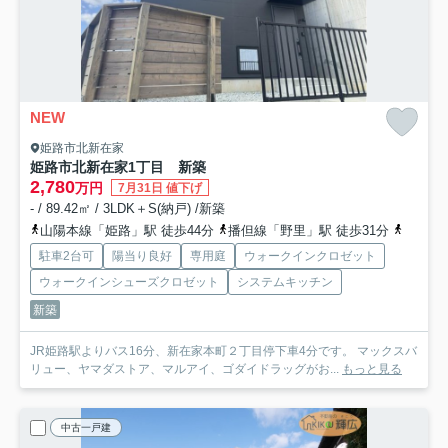
NEW
姫路市北新在家
姫路市北新在家1丁目 新築
2,780
万円
7月31日 値下げ
- / 89.42㎡ / 3LDK＋S(納戸) /新築
山陽本線「姫路」駅 徒歩44分
播但線「野里」駅 徒歩31分
播但線
駐車2台可
陽当り良好
専用庭
ウォークインクロゼット
ウォークインシューズクロゼット
システムキッチン
新築
JR姫路駅よりバス16分、新在家本町２丁目停下車4分です。 マックスバ
リュー、ヤマダストア、マルアイ、ゴダイドラッグがお...
もっと見る
中古一戸建