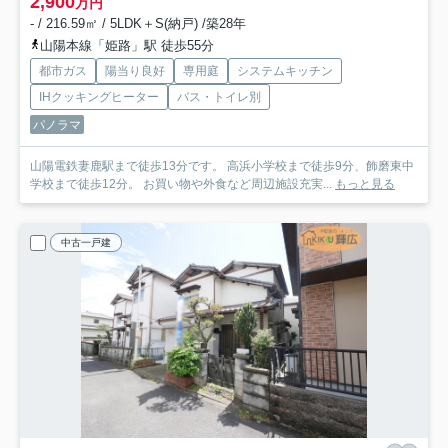
2,900
万円
- / 216.59㎡ / 5LDK＋S(納戸) /築28年
山陽本線「姫路」駅 徒歩55分
都市ガス
陽当り良好
専用庭
システムキッチン
IHクッキングヒーター
バス・トイレ別
パノラマ
山陽電鉄妻鹿駅まで徒歩13分です。 高浜小学校まで徒歩9分、飾磨東中
学校まで徒歩12分。 お買い物や外食など周辺施設充実...
もっと見る
中古一戸建