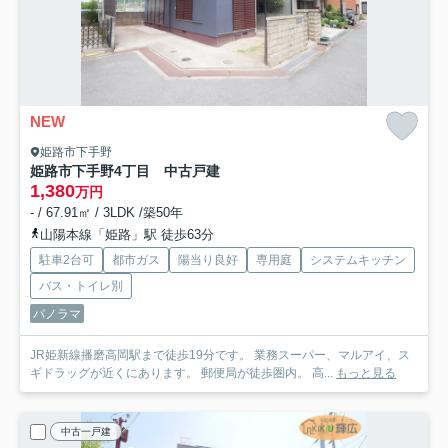
NEW
姫路市下手野
姫路市下手野4丁目 中古戸建
1,380
万円
- / 67.91㎡ / 3LDK /築50年
山陽本線「姫路」駅 徒歩63分
駐車2台可
都市ガス
陽当り良好
専用庭
システムキッチン
バス・トイレ別
パノラマ
JR姫新線播磨高岡駅まで徒歩19分です。 業務スーパー、マルアイ、ス
ギドラッグが近くにあります。 郵便局が徒歩圏内。 高...
もっと見る
中古一戸建