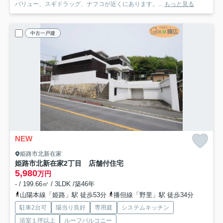
バリュー、スギドラッグ、ナフコが近くにあります。...
もっと見る
中古一戸建
NEW
姫路市北新在家
姫路市北新在家2丁目 店舗付住宅
5,980
万円
- / 199.66㎡ / 3LDK /築46年
山陽本線「姫路」駅 徒歩53分
播但線「野里」駅 徒歩34分
駐車2台可
陽当り良好
専用庭
システムキッチン
浴室１坪以上
ルーフバルコニー