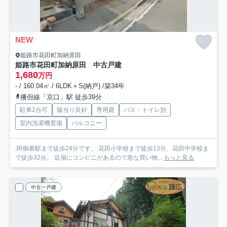
NEW
姫路市花田町加納原田
姫路市花田町加納原田 中古戸建
1,680
万円
- / 160.04㎡ / 6LDK＋S(納戸) /築34年
播但線「京口」駅 徒歩39分
駐車2台可
陽当り良好
専用庭
バス・トイレ別
室内洗濯機置場
バルコニー
JR御着駅まで徒歩24分です。 花田小学校まで徒歩13分、花田中学校ま
で徒歩32分。 近場にコンビニがあるので急な買い物...
もっと見る
中古一戸建