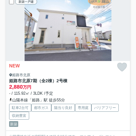
新築一戸建
NEW
姫路市北原
姫路市北原7期（全2棟）2号棟
2,880
万円
- / 115.92㎡ / 3LDK /予定
山陽本線「姫路」駅 徒歩55分
駐車2台可
都市ガス
陽当り良好
専用庭
バリアフリー
収納豊富
新築