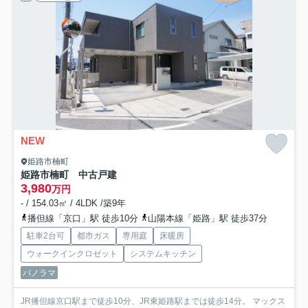
NEW
姫路市楠町
姫路市楠町 中古戸建
3,980
万円
- / 154.03㎡ / 4LDK /築9年
播但線「京口」駅 徒歩10分
山陽本線「姫路」駅 徒歩37分
駐車2台可
都市ガス
専用庭
床暖房
ウォークインクロゼット
システムキッチン
パノラマ
JR播但線京口駅まで徒歩10分、JR東姫路駅までは徒歩14分。 マックス