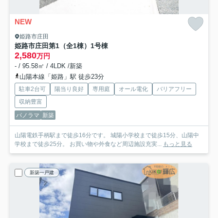
NEW
姫路市庄田
姫路市庄田第1（全1棟）1号棟
2,580
万円
- / 95.58㎡ / 4LDK /新築
山陽本線「姫路」駅 徒歩23分
駐車2台可
陽当り良好
専用庭
オール電化
バリアフリー
収納豊富
パノラマ
新築
山陽電鉄手柄駅まで徒歩16分です。 城陽小学校まで徒歩15分、山陽中
学校まで徒歩25分。 お買い物や外食など周辺施設充実...
もっと見る
新築一戸建