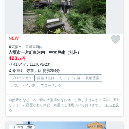
NEW
宍粟市一宮町東河内
宍粟市一宮町東河内 中古戸建（別荘）
420
万円
- / 41.04㎡ / 1LDK /築23年
播但線「寺前」駅 徒歩284分
プロパンガス
陽当り良好
リフォーム済
収納豊富
バス・トイレ別
フローリング
自然豊かなところで夏の大型連休をお過ごし致しませんか？ 室内、室外
リフォーム履歴があり大変、綺麗にご使用頂いております。...
もっと見
る
中古一戸建