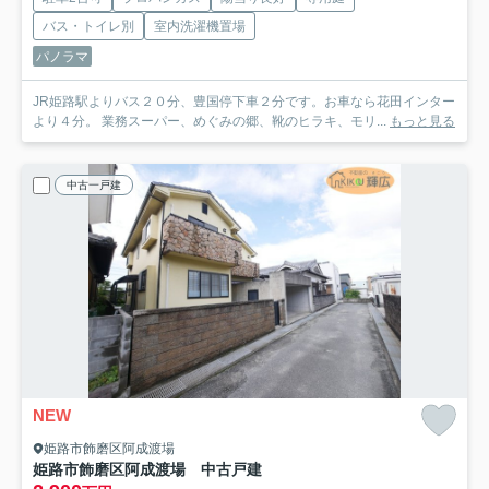
バス・トイレ別
室内洗濯機置場
パノラマ
JR姫路駅よりバス２０分、豊国停下車２分です。お車なら花田インター
より４分。 業務スーパー、めぐみの郷、靴のヒラキ、モリ...
もっと見る
中古一戸建
NEW
姫路市飾磨区阿成渡場
姫路市飾磨区阿成渡場 中古戸建