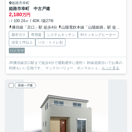
姫路市幸町
姫路市幸町 中古戸建
2,180
万円
- / 100.24㎡ / 4DK /築27年
播但線「京口」駅 徒歩4分
山陽電鉄本線「山陽姫路」駅 徒歩27分
都市ガス
専用庭
システムキッチン
IHクッキングヒーター
浴室１坪以上
バス・トイレ別
パノラマ
JR播但線京口駅まで徒歩4分で通勤通学に便利！ 幹線道路沿いでお車の
利便もいい立地です。 マックスバリュー、ボンマルシェ...
もっと見る
新築一戸建