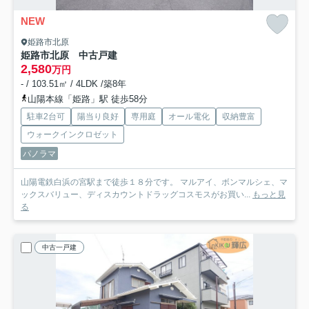
NEW
姫路市北原
姫路市北原 中古戸建
2,580
万円
- / 103.51㎡ / 4LDK /築8年
山陽本線「姫路」駅 徒歩58分
駐車2台可
陽当り良好
専用庭
オール電化
収納豊富
ウォークインクロゼット
パノラマ
山陽電鉄白浜の宮駅まで徒歩１８分です。 マルアイ、ボンマルシェ、マ
ックスバリュー、ディスカウントドラッグコスモスがお買い...
もっと見
る
中古一戸建