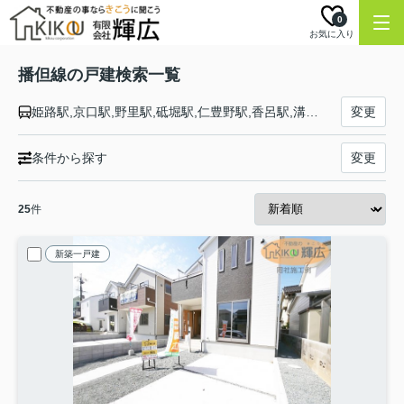
0
お気に入り
播但線の戸建検索一覧
姫路駅,京口駅,野里駅,砥堀駅,仁豊野駅,香呂駅,溝口駅,福崎駅,甘地駅,鶴居駅,新野駅,寺前駅,長谷駅,生野駅,新井駅,青倉駅,竹田駅,和田山駅
変更
条件から探す
変更
25
件
新築一戸建