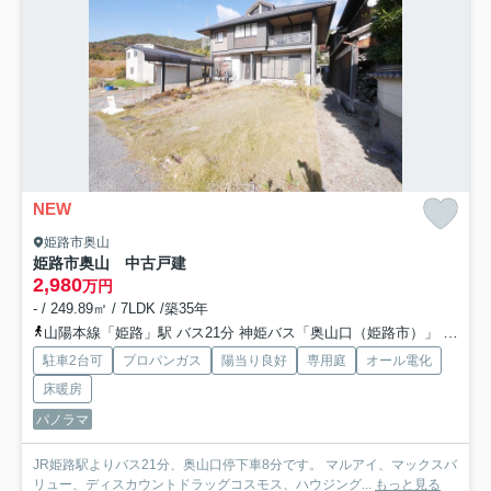
NEW
姫路市奥山
姫路市奥山 中古戸建
2,980
万円
- / 249.89㎡ / 7LDK /築35年
山陽本線「姫路」駅 バス21分 神姫バス「奥山口（姫路市）」 停歩8分
駐車2台可
プロパンガス
陽当り良好
専用庭
オール電化
床暖房
パノラマ
JR姫路駅よりバス21分、奥山口停下車8分です。 マルアイ、マックスバ
リュー、ディスカウントドラッグコスモス、ハウジング...
もっと見る