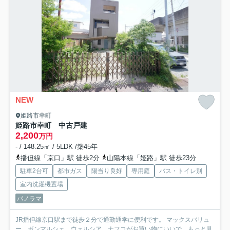
NEW
姫路市幸町
姫路市幸町 中古戸建
2,200
万円
- / 148.25㎡ / 5LDK /築45年
播但線「京口」駅 徒歩2分
山陽本線「姫路」駅 徒歩23分
駐車2台可
都市ガス
陽当り良好
専用庭
バス・トイレ別
室内洗濯機置場
パノラマ
JR播但線京口駅まで徒歩２分で通勤通学に便利です。 マックスバリュ
ー、ボンマルシェ、ウェルシア、ナフコがお買い物にいいで...
もっと見