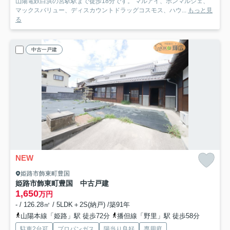
山陽電鉄白浜の宮駅駅まで徒歩18分です。 マルアイ、ボンマルシェ、
マックスバリュー、ディスカウントドラッグコスモス、ハウ...
もっと見
る
中古一戸建
NEW
姫路市飾東町豊国
姫路市飾東町豊国 中古戸建
1,650
万円
- / 126.28㎡ / 5LDK＋2S(納戸) /築91年
山陽本線「姫路」駅 徒歩72分
播但線「野里」駅 徒歩58分
駐車2台可
プロパンガス
陽当り良好
専用庭