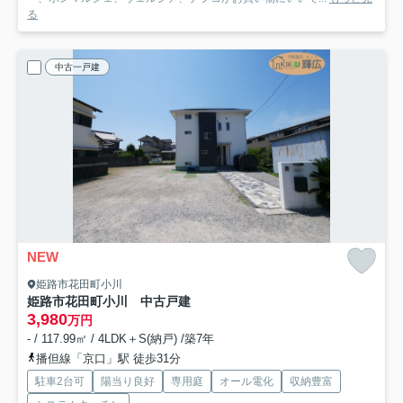
る
中古一戸建
NEW
姫路市花田町小川
姫路市花田町小川 中古戸建
3,980
万円
- / 117.99㎡ / 4LDK＋S(納戸) /築7年
播但線「京口」駅 徒歩31分
駐車2台可
陽当り良好
専用庭
オール電化
収納豊富