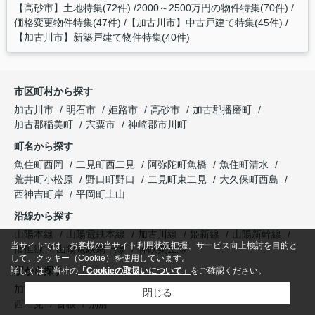
【高砂市】土地特集(72件)
2000～2500万円の物件特集(70件)
価格変更物件特集(47件)
【加古川市】中古戸建て特集(45件)
【加古川市】新築戸建て物件特集(40件)
市区町村から探す
加古川市
明石市
姫路市
高砂市
加古郡播磨町
加古郡稲美町
宍粟市
神崎郡市川町
町名から探す
魚住町西岡
二見町西二見
阿弥陀町魚橋
魚住町清水
荒井町小松原
野口町野口
二見町東二見
大久保町西島
西神吉町岸
平岡町土山
沿線から探す
山陽本線
山陽電鉄本線
加古川線
姫新線
山陽新幹線
当サイトでは、お客様の当サイト利用状況把握、サービス向上検討を目的と
播但線
山陽電鉄網干線
神鉄粟生線
して、クッキー（Cookie）を使用しています。
駅から探す
詳しくは、当社の
「Cookieの取扱いについて」
をご確認ください。
加古川
宝殿
東加古川
土山
浜の宮
魚住
東二見
閉じる
西二見
曽根
別府