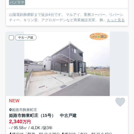
パノラマ
山陽電鉄飾磨駅まで徒歩4分です。 マルアイ、業務スーパー、リバーシ
ティー、キリン堂、アグロガーデンなど商業施設充実。 飾...
もっと見る
中古一戸建
NEW
姫路市飾東町庄
姫路市飾東町庄（15号） 中古戸建
2,340
万円
- / 95.58㎡ / 4LDK /築3年