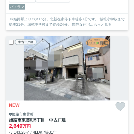
パノラマ
JR姫路駅よりバス15分、北新在家停下車徒歩1分です。 城乾小学校まで
徒歩21分、城乾中学校まで徒歩24分。 閑静な住宅...
もっと見る
中古一戸建
NEW
姫路市東雲町
姫路市東雲町5丁目 中古戸建
2,649
万円
- / 143.25㎡ / 4LDK /築31年