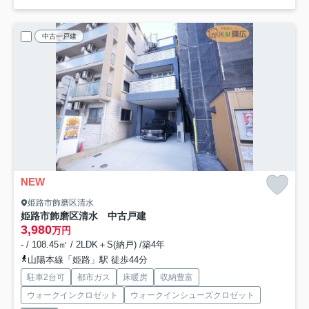
中古一戸建
NEW
姫路市飾磨区清水
姫路市飾磨区清水 中古戸建
3,980
万円
- / 108.45㎡ / 2LDK＋S(納戸) /築4年
山陽本線「姫路」駅 徒歩44分
駐車2台可
都市ガス
床暖房
収納豊富
ウォークインクロゼット
ウォークインシューズクロゼット