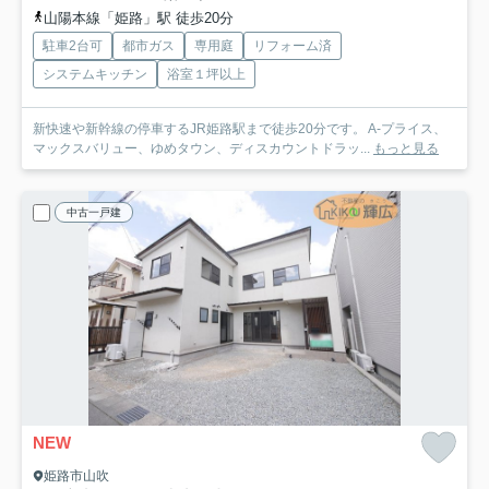
山陽本線「姫路」駅 徒歩20分
駐車2台可
都市ガス
専用庭
リフォーム済
システムキッチン
浴室１坪以上
新快速や新幹線の停車するJR姫路駅まで徒歩20分です。 A-プライス、
マックスバリュー、ゆめタウン、ディスカウントドラッ...
もっと見る
中古一戸建
NEW
姫路市山吹