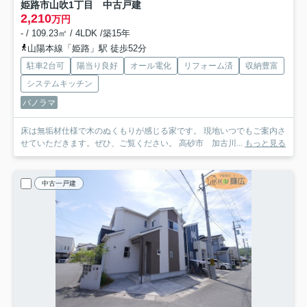
姫路市山吹1丁目 中古戸建
2,210
万円
- / 109.23㎡ / 4LDK /築15年
山陽本線「姫路」駅 徒歩52分
駐車2台可
陽当り良好
オール電化
リフォーム済
収納豊富
システムキッチン
パノラマ
床は無垢材仕様で木のぬくもりが感じる家です。 現地いつでもご案内さ
せていただきます。ぜひ、ご覧ください。 高砂市 加古川...
もっと見る
中古一戸建