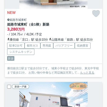
NEW
姫路市城東町
姫路市城東町（全1棟）新築
3,280
万円
- / 104.75㎡ / 4LDK /予定
播但線「京口」駅 徒歩10分
山陽本線「姫路」駅 徒歩31分
駐車2台可
都市ガス
専用庭
バリアフリー
収納豊富
システムキッチン
新築
播但線京口駅まで徒歩10分です。 城東小学校まで徒歩6分、東光中学校
まで徒歩11分。 お買い物や外食など周辺施設充実して...
もっと見る
新築一戸建