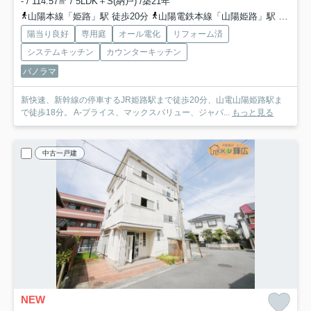
- / 114.57㎡ / 5LDK＋S(納戸) /築21年
山陽本線「姫路」駅 徒歩20分
山陽電鉄本線「山陽姫路」駅 徒歩18分
陽当り良好
専用庭
オール電化
リフォーム済
システムキッチン
カウンターキッチン
パノラマ
新快速、新幹線の停車するJR姫路駅まで徒歩20分、山電山陽姫路駅ま
で徒歩18分。 A-プライス、マックスバリュー、ジャパ...
もっと見る
中古一戸建
NEW