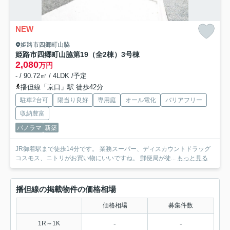
NEW
姫路市四郷町山脇
姫路市四郷町山脇第19（全2棟）3号棟
2,080
万円
- / 90.72㎡ / 4LDK /予定
播但線「京口」駅 徒歩42分
駐車2台可
陽当り良好
専用庭
オール電化
バリアフリー
収納豊富
パノラマ
新築
JR御着駅まで徒歩14分です。 業務スーパー、ディスカウントドラッグ
コスモス、ニトリがお買い物にいいですね。 郵便局が徒...
もっと見る
播但線の掲載物件の価格相場
価格相場
募集件数
-
-
1R～1K