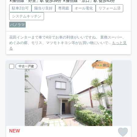
播但線「野里」駅 徒歩39分
播但線「京口」駅 徒歩43分
駐車2台可
陽当り良好
専用庭
オール電化
リフォーム済
システムキッチン
パノラマ
花田インターまで車で4分でお車の利便がいいですね。 業務スーパー、
めぐみの郷、モリス、マツモトキヨシ等がお買い物にいいで...
もっと見
る
中古一戸建
NEW