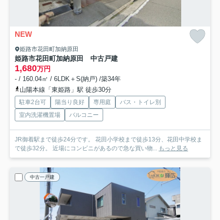
NEW
姫路市花田町加納原田
姫路市花田町加納原田 中古戸建
1,680
万円
- / 160.04㎡ / 6LDK＋S(納戸) /築34年
山陽本線「東姫路」駅 徒歩30分
駐車2台可
陽当り良好
専用庭
バス・トイレ別
室内洗濯機置場
バルコニー
JR御着駅まで徒歩24分です。 花田小学校まで徒歩13分、花田中学校ま
で徒歩32分。 近場にコンビニがあるので急な買い物...
もっと見る
中古一戸建