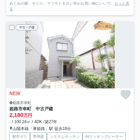
めぐみの郷、モリス、マツモトキヨシ等がお買い物にいいで...
もっと見
る
中古一戸建
NEW
姫路市幸町
姫路市幸町 中古戸建
2,180
万円
- / 100.24㎡ / 4DK /築27年
山陽本線「東姫路」駅 徒歩18分
都市ガス
専用庭
システムキッチン
IHクッキングヒーター