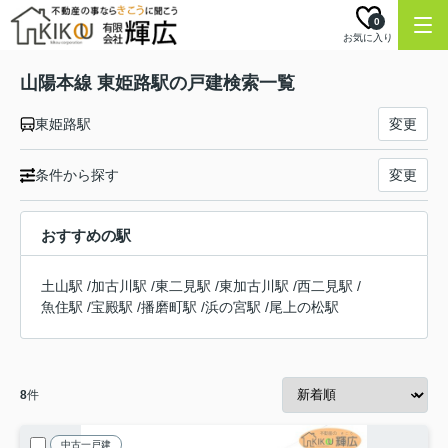
0
お気に入り
山陽本線 東姫路駅の戸建検索一覧
東姫路駅
変更
条件から探す
変更
おすすめの駅
土山駅
/
加古川駅
/
東二見駅
/
東加古川駅
/
西二見駅
/
魚住駅
/
宝殿駅
/
播磨町駅
/
浜の宮駅
/
尾上の松駅
8
件
中古一戸建