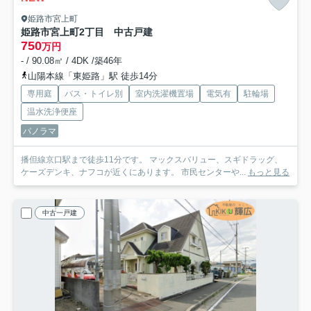
姫路市宮上町
姫路市宮上町2丁目 中古戸建
750
万円
- / 90.08㎡ / 4DK /築46年
山陽本線「東姫路」駅 徒歩14分
専用庭
バス・トイレ別
室内洗濯機置場
電気有
駐輪場
温水洗浄便座
パノラマ
播但線京口駅まで徒歩11分です。 マックスバリュー、スギドラッグ、
ケーズデンキ、ナフコが近くにあります。 市民センターや...
もっと見る
中古一戸建