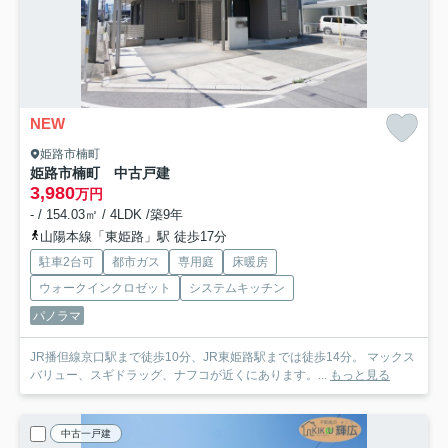
NEW
姫路市楠町
姫路市楠町 中古戸建
3,980
万円
- / 154.03㎡ / 4LDK /築9年
山陽本線「東姫路」駅 徒歩17分
駐車2台可
都市ガス
専用庭
床暖房
ウォークインクロゼット
システムキッチン
パノラマ
JR播但線京口駅まで徒歩10分、JR東姫路駅までは徒歩14分。 マックス
バリュー、スギドラッグ、ナフコが近くにあります。...
もっと見る
中古一戸建