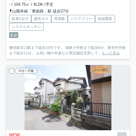
- / 104.75㎡ / 4LDK /予定
山陽本線「東姫路」駅 徒歩27分
駐車2台可
都市ガス
専用庭
バリアフリー
収納豊富
システムキッチン
新築
播但線京口駅まで徒歩10分です。 城東小学校まで徒歩6分、東光中学校
まで徒歩11分。 お買い物や外食など周辺施設充実して...
もっと見る
中古一戸建
NEW