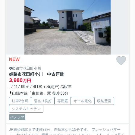
NEW
姫路市花田町小川
姫路市花田町小川 中古戸建
3,980
万円
- / 117.99㎡ / 4LDK＋S(納戸) /築7年
山陽本線「東姫路」駅 徒歩33分
駐車2台可
陽当り良好
専用庭
オール電化
収納豊富
システムキッチン
パノラマ
JR東姫路駅まで徒歩33分、自転車なら15分です。 フレッシュバザー