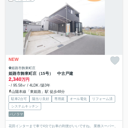
NEW
姫路市飾東町庄
姫路市飾東町庄（15号） 中古戸建
2,340
万円
- / 95.58㎡ / 4LDK /築3年
山陽本線「東姫路」駅 徒歩48分
駐車2台可
陽当り良好
専用庭
オール電化
リフォーム済
システムキッチン
パノラマ
花田インターまで車で4分でお車の利便がいいですね。 業務スーパー、