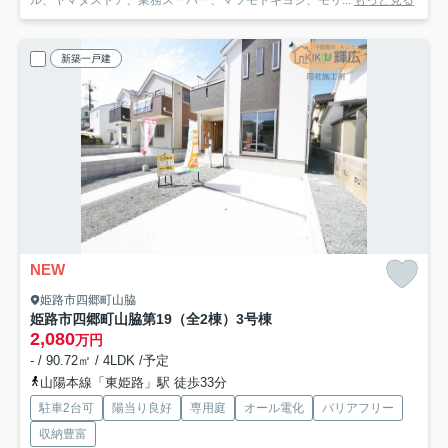
ル、ヤマダストア、業務スーパー、マツモトキヨシ、モリ...
もっと見る
新築一戸建
NEW
姫路市四郷町山脇
姫路市四郷町山脇第19（全2棟）3号棟
2,080
万円
- / 90.72㎡ / 4LDK /予定
山陽本線「東姫路」駅 徒歩33分
駐車2台可
陽当り良好
専用庭
オール電化
バリアフリー
収納豊富