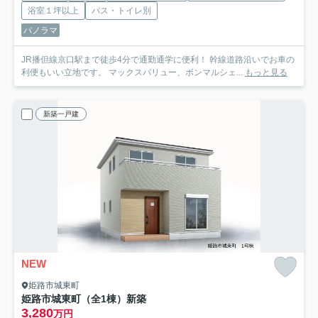
浴室１坪以上
バス・トイレ別
パノラマ
JR播但線京口駅まで徒歩4分で通勤通学に便利！ 幹線道路沿いでお車の
利便もいい立地です。 マックスバリュー、ボンマルシェ...
もっと見る
新築一戸建
NEW
姫路市城東町
姫路市城東町（全1棟）新築
3,280
万円