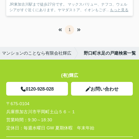
JR東加古川駅まで徒歩27分です。 マックスバリュー、ナフコ、ウェル
シアがすぐ近くにあります。ヤマダストア、イオンもござ...
もっと見る
1
・マンションのことなら有限会社輝広
野口町水足の戸建検索一覧
(有)輝広
0120-928-028
お問い合わせ
〒675-0104
兵庫県加古川市平岡町土山５６－１
営業時間：
9:30～18:30
定休日：
毎週水曜日 GW 夏期休暇 年末年始