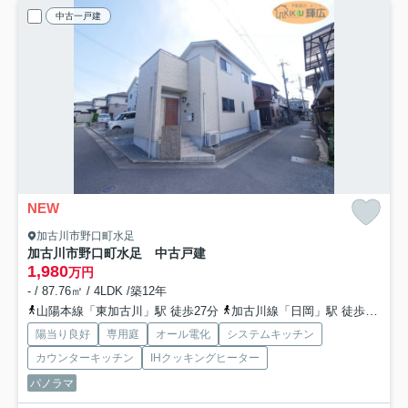
中古一戸建
NEW
加古川市野口町水足
加古川市野口町水足 中古戸建
1,980
万円
- / 87.76㎡ / 4LDK /築12年
山陽本線「東加古川」駅 徒歩27分
加古川線「日岡」駅 徒歩33分
陽当り良好
専用庭
オール電化
システムキッチン
カウンターキッチン
IHクッキングヒーター
パノラマ