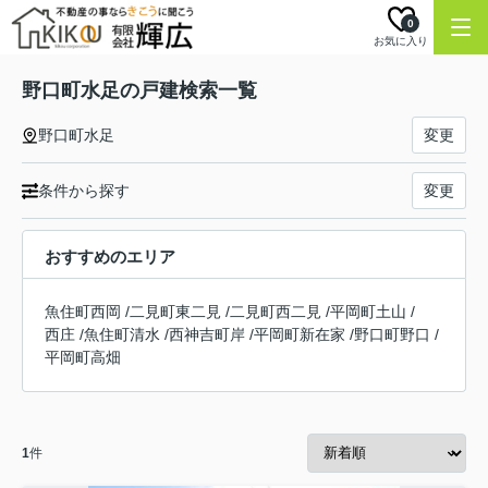
0
お気に入り
野口町水足の戸建検索一覧
野口町水足
変更
条件から探す
変更
おすすめのエリア
魚住町西岡
/
二見町東二見
/
二見町西二見
/
平岡町土山
/
西庄
/
魚住町清水
/
西神吉町岸
/
平岡町新在家
/
野口町野口
/
平岡町高畑
1
件