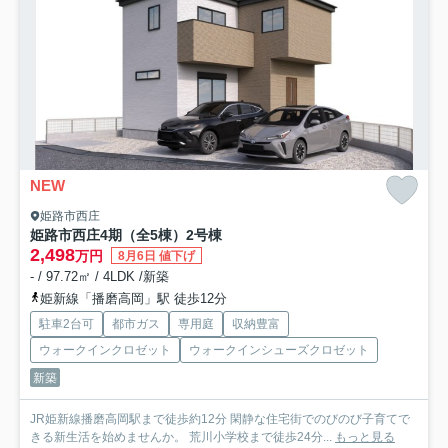
NEW
姫路市西庄
姫路市西庄4期（全5棟）2号棟
2,498
万円
8月6日 値下げ
- / 97.72㎡ / 4LDK /新築
姫新線「播磨高岡」駅 徒歩12分
駐車2台可
都市ガス
専用庭
収納豊富
ウォークインクロゼット
ウォークインシューズクロゼット
新築
JR姫新線播磨高岡駅まで徒歩約12分 閑静な住宅街でのびのび子育てで
きる新生活を始めませんか。 荒川小学校まで徒歩24分...
もっと見る