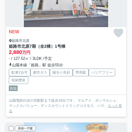
NEW
姫路市北原
姫路市北原7期（全2棟）1号棟
2,880
万円
- / 127.52㎡ / 3LDK /予定
山陽本線「姫路」駅 徒歩55分
駐車2台可
都市ガス
陽当り良好
専用庭
バリアフリー
収納豊富
新築
山陽電鉄白浜の宮駅駅まで徒歩18分です。 マルアイ、ボンマルシェ、
マックスバリュー、ディスカウントドラッグコスモス、ハウ...
もっと見
る
新築一戸建