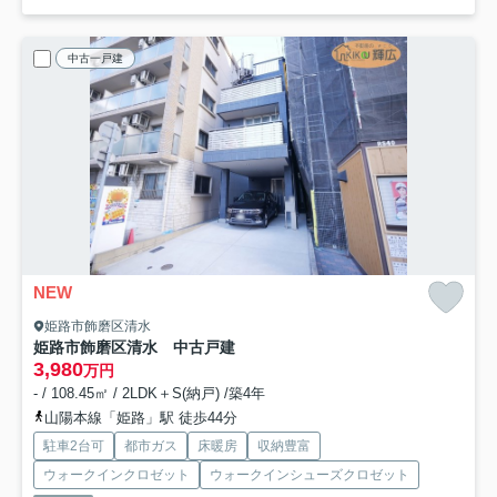
中古一戸建
NEW
姫路市飾磨区清水
姫路市飾磨区清水 中古戸建
3,980
万円
- / 108.45㎡ / 2LDK＋S(納戸) /築4年
山陽本線「姫路」駅 徒歩44分
駐車2台可
都市ガス
床暖房
収納豊富
ウォークインクロゼット
ウォークインシューズクロゼット