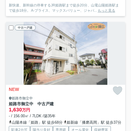
新快速、新幹線の停車するJR姫路駅まで徒歩20分、山電山陽姫路駅ま
で徒歩18分。 A-プライス、マックスバリュー、ジャパ...
もっと見る
中古一戸建
NEW
姫路市御立中
姫路市御立中 中古戸建
1,630
万円
- / 156.00㎡ / 7LDK /築35年
山陽本線「姫路」駅 徒歩68分
姫新線「播磨高岡」駅 徒歩37分
駐車2台可
陽当り良好
専用庭
オール電化
収納豊富