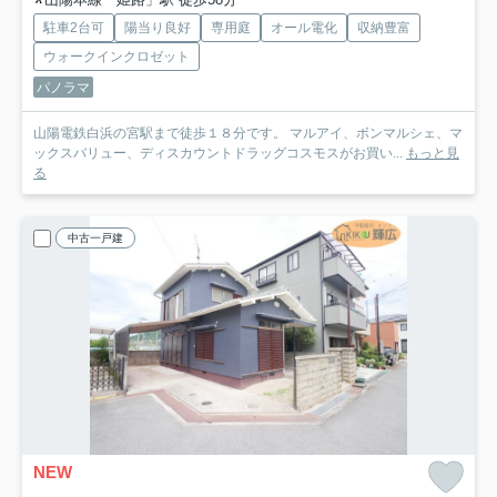
駐車2台可
陽当り良好
専用庭
オール電化
収納豊富
ウォークインクロゼット
パノラマ
山陽電鉄白浜の宮駅まで徒歩１８分です。 マルアイ、ボンマルシェ、マ
ックスバリュー、ディスカウントドラッグコスモスがお買い...
もっと見
る
中古一戸建
NEW