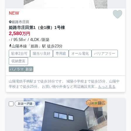
NEW
姫路市庄田
姫路市庄田第1（全1棟）1号棟
2,580
万円
- / 95.58㎡ / 4LDK /新築
山陽本線「姫路」駅 徒歩23分
駐車2台可
陽当り良好
専用庭
オール電化
バリアフリー
収納豊富
パノラマ
新築
山陽電鉄手柄駅まで徒歩16分です。 城陽小学校まで徒歩15分、山陽中
学校まで徒歩25分。 お買い物や外食など周辺施設充実...
もっと見る
新築一戸建