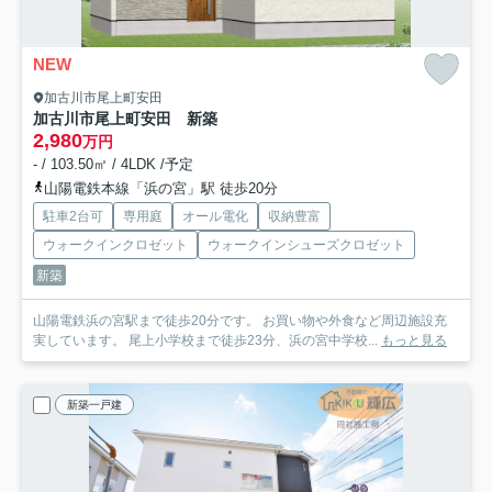
NEW
加古川市尾上町安田
加古川市尾上町安田 新築
2,980
万円
- / 103.50㎡ / 4LDK /予定
山陽電鉄本線「浜の宮」駅 徒歩20分
駐車2台可
専用庭
オール電化
収納豊富
ウォークインクロゼット
ウォークインシューズクロゼット
新築
山陽電鉄浜の宮駅まで徒歩20分です。 お買い物や外食など周辺施設充
実しています。 尾上小学校まで徒歩23分、浜の宮中学校...
もっと見る
新築一戸建