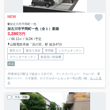
NEW
加古川市平岡町一色
加古川市平岡町一色（全１）新築
3,280
万円
- / 86.12㎡ / 3LDK /予定
山陽電鉄本線「浜の宮」駅 徒歩47分
都市ガス
陽当り良好
専用庭
システムキッチン
カウンターキッチン
食器洗い乾燥機
新築
JR東加古川駅まで徒歩１２分です。 マックスバリュー、マルハチ、業
務スーパー、スギ薬局、ロイヤルホームセンター等お買い物...
もっと見
る
中古一戸建