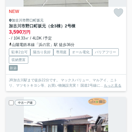
NEW
加古川市野口町坂元
加古川市野口町坂元（全3棟）2号棟
3,590
万円
- / 104.33㎡ / 4LDK /予定
山陽電鉄本線「浜の宮」駅 徒歩36分
駐車2台可
陽当り良好
専用庭
オール電化
バリアフリー
収納豊富
新築
JR加古川駅まで徒歩22分です。 マックスバリュー、マルアイ、ニト
リ、マツモトキヨシ等、お買い物施設充実！ 国道2号線に...
もっと見る
中古一戸建