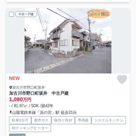
中古一戸建
NEW
加古川市野口町坂井
加古川市野口町坂井 中古戸建
1,080
万円
- / 81.97㎡ / 5DK /築42年
山陽電鉄本線「浜の宮」駅 徒歩21分
駐車2台可
都市ガス
陽当り良好
専用庭
システムキッチン
IHクッキングヒーター