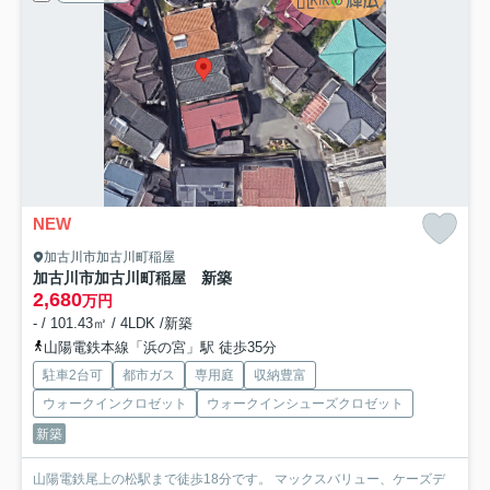
NEW
加古川市加古川町稲屋
加古川市加古川町稲屋 新築
2,680
万円
- / 101.43㎡ / 4LDK /新築
山陽電鉄本線「浜の宮」駅 徒歩35分
駐車2台可
都市ガス
専用庭
収納豊富
ウォークインクロゼット
ウォークインシューズクロゼット
新築
山陽電鉄尾上の松駅まで徒歩18分です。 マックスバリュー、ケーズデ