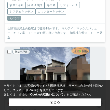
駐車2台可
陽当り良好
専用庭
リフォーム済
システムキッチン
カウンターキッチン
パノラマ
山陽電鉄尾上の松駅まで徒歩18分です。 マルアイ、マックスバリュ
ー、キリン堂、モリスがお買い物に便利です。 鳩里小学校ま...
もっと見
る
新築一戸建
当サイトでは、お客様の当サイト利用状況把握、サービス向上検討を目的と
して、クッキー（Cookie）を使用しています。
詳しくは、当社の
「Cookieの取扱いについて」
をご確認ください。
閉じる
NEW