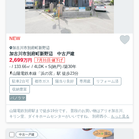
NEW
加古川市別府町新野辺
加古川市別府町新野辺 中古戸建
2,699
万円
7月31日 値下げ
- / 133.66㎡ / 4LDK＋S(納戸) /築30年
山陽電鉄本線「浜の宮」駅 徒歩23分
駐車2台可
都市ガス
陽当り良好
専用庭
リフォーム済
収納豊富
パノラマ
山陽電鉄別府駅まで徒歩19分です。 普段のお買い物はアリオ加古川、
キリン堂、ダイキホームセンターがいいですね。 別府西小...
もっと見る
中古一戸建