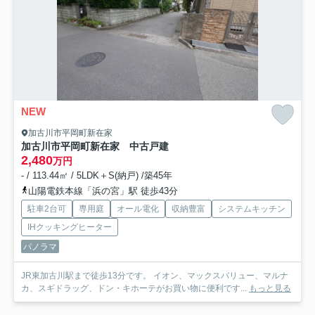
NEW
加古川市平岡町新在家
加古川市平岡町新在家 中古戸建
2,480
万円
- / 113.44㎡ / 5LDK＋S(納戸) /築45年
山陽電鉄本線「浜の宮」駅 徒歩43分
駐車2台可
専用庭
オール電化
収納豊富
システムキッチン
IHクッキングヒーター
パノラマ
JR東加古川駅まで徒歩13分です。 イオン、マックスバリュー、マルナ
カ、スギドラッグ、ドン・キホーテがお買い物に便利です...
もっと見る