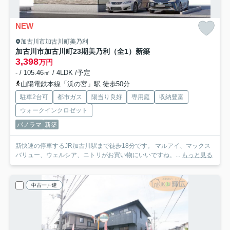
NEW
加古川市加古川町美乃利
加古川市加古川町23期美乃利（全1）新築
3,398
万円
- / 105.46㎡ / 4LDK /予定
山陽電鉄本線「浜の宮」駅 徒歩50分
駐車2台可
都市ガス
陽当り良好
専用庭
収納豊富
ウォークインクロゼット
パノラマ
新築
新快速の停車するJR加古川駅まで徒歩18分です。 マルアイ、マックス
バリュー、ウェルシア、ニトリがお買い物にいいですね。...
もっと見る
中古一戸建