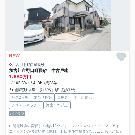
NEW
加古川市野口町長砂
加古川市野口町長砂 中古戸建
1,680
万円
- / 103.50㎡ / 4LDK /築28年
山陽電鉄本線「浜の宮」駅 徒歩12分
駐車2台可
陽当り良好
専用庭
オール電化
システムキッチン
浴室１坪以上
パノラマ
山陽電鉄浜の宮駅まで徒歩12分です。 マックスバリュー、マルアイ、
エディオンがお買い物に便利！ 野口南小学校まで徒歩17...
もっと見る