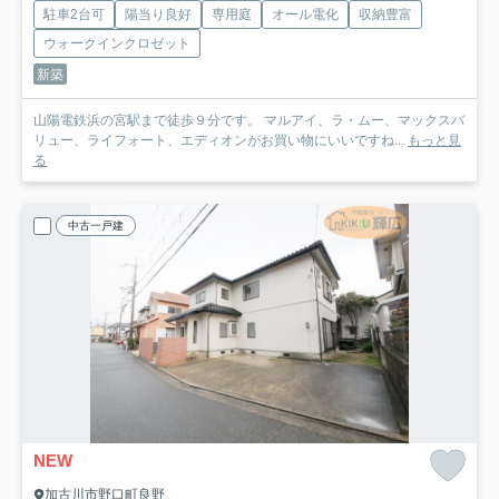
駐車2台可
陽当り良好
専用庭
オール電化
収納豊富
ウォークインクロゼット
新築
山陽電鉄浜の宮駅まで徒歩９分です。 マルアイ、ラ・ムー、マックスバ
リュー、ライフォート、エディオンがお買い物にいいですね...
もっと見
る
中古一戸建
NEW
加古川市野口町良野