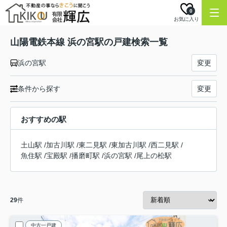
0
お気に入り
山陽電鉄本線 浜の宮駅の戸建検索一覧
浜の宮駅
変更
条件から探す
変更
おすすめの駅
土山駅
/
加古川駅
/
東二見駅
/
東加古川駅
/
西二見駅
/
魚住駅
/
宝殿駅
/
播磨町駅
/
浜の宮駅
/
尾上の松駅
29
件
中古一戸建