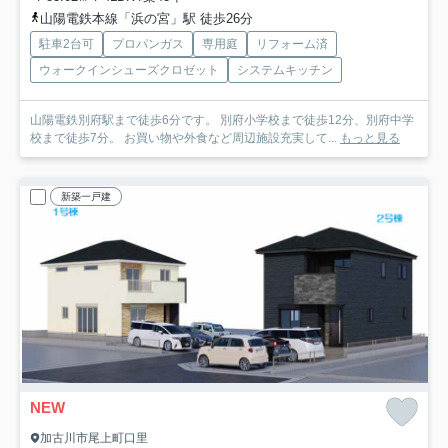
山陽電鉄本線「浜の宮」駅 徒歩26分
駐車2台可
プロパンガス
専用庭
リフォーム済
ウォークインシューズクロゼット
システムキッチン
山陽電鉄別府駅まで徒歩6分です。 別府小学校まで徒歩12分、別府中学
校まで徒歩7分。 お買い物や外食など周辺施設充実して...
もっと見る
新築一戸建
NEW
加古川市尾上町口里