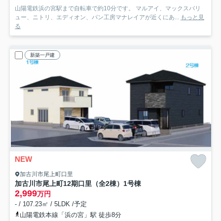
山陽電鉄浜の宮駅まで自転車で約10分です。 マルアイ、マックスバリ
ュー、ニトリ、エディオン、パン工房マナレイアが近くにあ...
もっと見
る
新築一戸建
NEW
加古川市尾上町口里
加古川市尾上町12期口里（全2棟）1号棟
2,999
万円
- / 107.23㎡ / 5LDK /予定
山陽電鉄本線「浜の宮」駅 徒歩8分