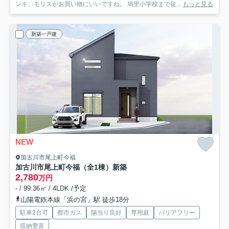
ンキ、モリスがお買い物にいいですね。 鳩里小学校まで徒...
もっと見る
新築一戸建
NEW
加古川市尾上町今福
加古川市尾上町今福（全1棟）新築
2,780
万円
- / 99.36㎡ / 4LDK /予定
山陽電鉄本線「浜の宮」駅 徒歩18分
駐車2台可
都市ガス
陽当り良好
専用庭
バリアフリー
収納豊富