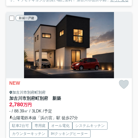
リ、マツモトキヨシがお買い物に便利！ 加古川市役所や郵...
もっと見る
新築一戸建
NEW
加古川市別府町別府
加古川市別府町別府 新築
2,780
万円
- / 88.39㎡ / 3LDK /予定
山陽電鉄本線「浜の宮」駅 徒歩27分
駐車2台可
専用庭
オール電化
システムキッチン
カウンターキッチン
IHクッキングヒーター