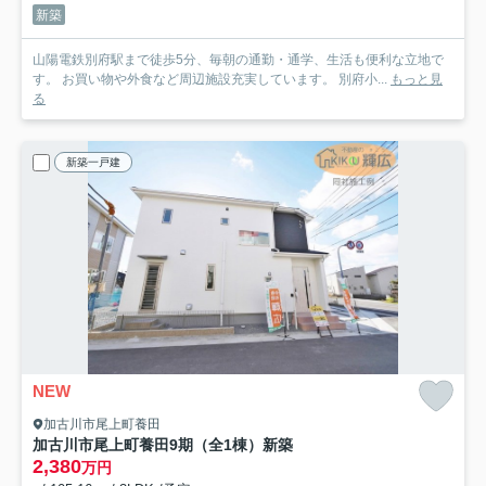
新築
山陽電鉄別府駅まで徒歩5分、毎朝の通勤・通学、生活も便利な立地で
す。 お買い物や外食など周辺施設充実しています。 別府小...
もっと見
る
新築一戸建
NEW
加古川市尾上町養田
加古川市尾上町養田9期（全1棟）新築
2,380
万円