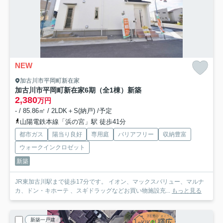
NEW
加古川市平岡町新在家
加古川市平岡町新在家6期（全1棟）新築
2,380
万円
- / 85.86㎡ / 2LDK＋S(納戸) /予定
山陽電鉄本線「浜の宮」駅 徒歩41分
都市ガス
陽当り良好
専用庭
バリアフリー
収納豊富
ウォークインクロゼット
新築
JR東加古川駅まで徒歩17分です。 イオン、マックスバリュー、マルナ
カ、ドン・キホーテ 、スギドラッグなどお買い物施設充...
もっと見る
新築一戸建