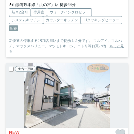
山陽電鉄本線「浜の宮」駅 徒歩44分
駐車2台可
専用庭
ウォークインクロゼット
システムキッチン
カウンターキッチン
IHクッキングヒーター
新築
新快速の停車するJR加古川駅まで徒歩１２分です。 マルアイ、マルハ
チ、マックスバリュー、マツモトキヨシ、ニトリ等お買い物...
もっと見
る
中古一戸建
NEW