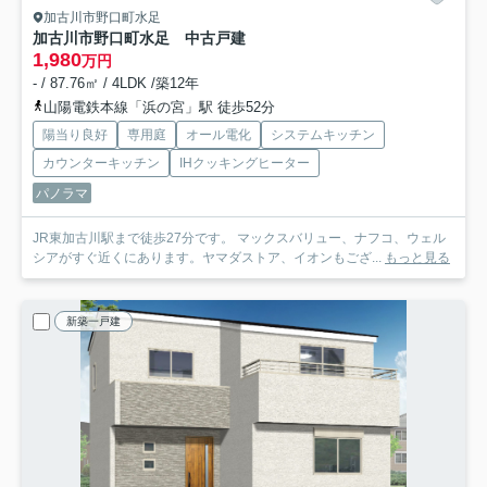
加古川市野口町水足
加古川市野口町水足 中古戸建
1,980
万円
- / 87.76㎡ / 4LDK /築12年
山陽電鉄本線「浜の宮」駅 徒歩52分
陽当り良好
専用庭
オール電化
システムキッチン
カウンターキッチン
IHクッキングヒーター
パノラマ
JR東加古川駅まで徒歩27分です。 マックスバリュー、ナフコ、ウェル
シアがすぐ近くにあります。ヤマダストア、イオンもござ...
もっと見る
新築一戸建