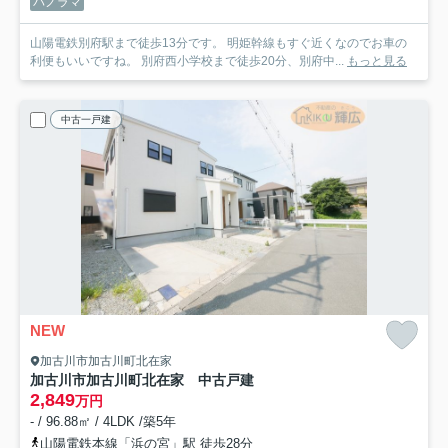
パノラマ
山陽電鉄別府駅まで徒歩13分です。 明姫幹線もすぐ近くなのでお車の
利便もいいですね。 別府西小学校まで徒歩20分、別府中...
もっと見る
中古一戸建
NEW
加古川市加古川町北在家
加古川市加古川町北在家 中古戸建
2,849
万円
- / 96.88㎡ / 4LDK /築5年
山陽電鉄本線「浜の宮」駅 徒歩28分