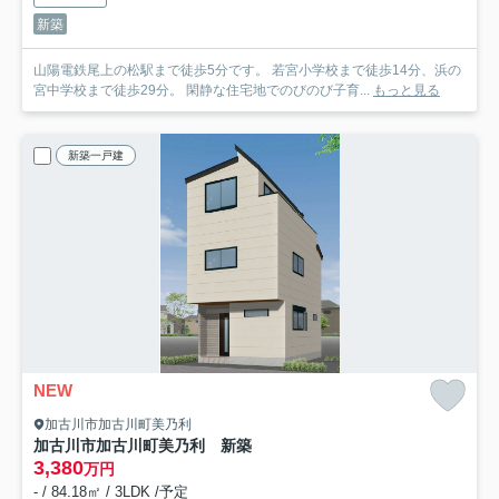
新築
山陽電鉄尾上の松駅まで徒歩5分です。 若宮小学校まで徒歩14分、浜の
宮中学校まで徒歩29分。 閑静な住宅地でのびのび子育...
もっと見る
新築一戸建
NEW
加古川市加古川町美乃利
加古川市加古川町美乃利 新築
3,380
万円
- / 84.18㎡ / 3LDK /予定