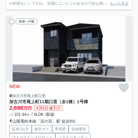
の利便もいいですね。 近場にコンビニがあるので急な買い...
もっと見る
新築一戸建
NEW
加古川市尾上町口里
加古川市尾上町11期口里（全1棟）1号棟
2,698
万円
8月6日 値下げ
- / 101.44㎡ / 4LDK /新築
山陽電鉄本線「浜の宮」駅 徒歩8分
駐車2台可
都市ガス
専用庭
収納豊富
ウォークインクロゼット
システムキッチン