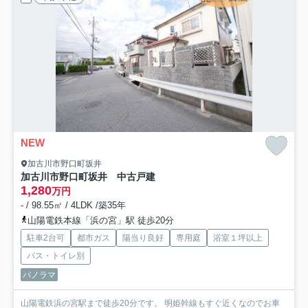
NEW
加古川市野口町坂井
加古川市野口町坂井 中古戸建
1,280
万円
- / 98.55㎡ / 4LDK /築35年
山陽電鉄本線「浜の宮」駅 徒歩20分
駐車2台可
都市ガス
陽当り良好
専用庭
浴室１坪以上
バス・トイレ別
パノラマ
山陽電鉄浜の宮駅まで徒歩20分です。 明姫幹線もすぐ近くなのでお車