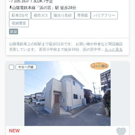
- / 105.16㎡ / 3LDK /予定
山陽電鉄本線「浜の宮」駅 徒歩24分
駐車2台可
都市ガス
陽当り良好
専用庭
バリアフリー
収納豊富
新築
山陽電鉄尾上の松駅まで徒歩11分です。 お買い物や外食など周辺施設
充実しています。 若宮小学校まで徒歩19分、浜の宮中学...
もっと見る
中古一戸建
NEW