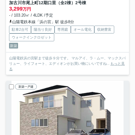
加古川市尾上町12期口里（全2棟）2号棟
3,299
万円
- / 103.20㎡ / 4LDK /予定
山陽電鉄本線「浜の宮」駅 徒歩8分
駐車2台可
陽当り良好
専用庭
オール電化
収納豊富
ウォークインクロゼット
新築
山陽電鉄浜の宮駅まで徒歩９分です。 マルアイ、ラ・ムー、マックスバ
リュー、ライフォート、エディオンがお買い物にいいですね...
もっと見
る
新築一戸建