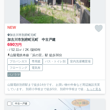
NEW
加古川市別府町元町
加古川市別府町元町 中古戸建
690
万円
- / 52.11㎡ / 2K /築60年
山陽電鉄本線「浜の宮」駅 徒歩30分
プロパンガス
専用庭
バス・トイレ別
室内洗濯機置場
フローリング
電気有
パノラマ
山陽電鉄別府駅まで徒歩14分です。 お買い物や外食など周辺施設充実
しています。 別府小学校まで徒歩5分、別府中学校まで徒...
もっと見る
中古一戸建