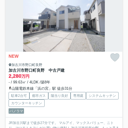
NEW
加古川市野口町良野
加古川市野口町良野 中古戸建
2,280
万円
- / 99.63㎡ / 4LDK /築8年
山陽電鉄本線「浜の宮」駅 徒歩31分
駐車2台可
都市ガス
陽当り良好
専用庭
システムキッチン
カウンターキッチン
パノラマ
JR加古川駅まで徒歩27分です。 マルアイ、マックスバリュー、ニト