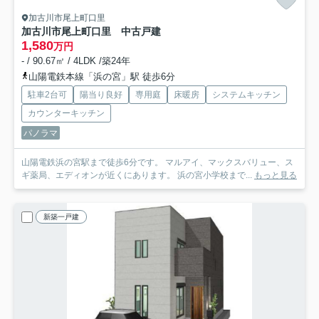
加古川市尾上町口里
加古川市尾上町口里 中古戸建
1,580
万円
- / 90.67㎡ / 4LDK /築24年
山陽電鉄本線「浜の宮」駅 徒歩6分
駐車2台可
陽当り良好
専用庭
床暖房
システムキッチン
カウンターキッチン
パノラマ
山陽電鉄浜の宮駅まで徒歩6分です。 マルアイ、マックスバリュー、ス
ギ薬局、エディオンが近くにあります。 浜の宮小学校まで...
もっと見る
新築一戸建