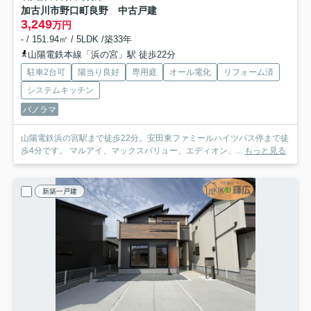
加古川市野口町良野 中古戸建
3,249
万円
- / 151.94㎡ / 5LDK /築33年
山陽電鉄本線「浜の宮」駅 徒歩22分
駐車2台可
陽当り良好
専用庭
オール電化
リフォーム済
システムキッチン
パノラマ
山陽電鉄浜の宮駅まで徒歩22分。安田東ファミールハイツバス停まで徒
歩4分です。 マルアイ、マックスバリュー、エディオン、...
もっと見る
新築一戸建