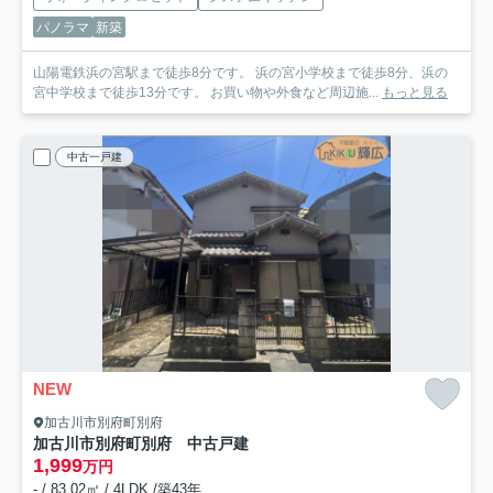
パノラマ
新築
山陽電鉄浜の宮駅まで徒歩8分です。 浜の宮小学校まで徒歩8分、浜の
宮中学校まで徒歩13分です。 お買い物や外食など周辺施...
もっと見る
中古一戸建
NEW
加古川市別府町別府
加古川市別府町別府 中古戸建
1,999
万円
- / 83.02㎡ / 4LDK /築43年