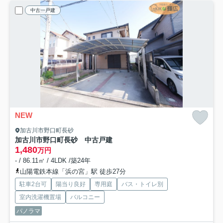
中古一戸建
NEW
加古川市野口町長砂
加古川市野口町長砂 中古戸建
1,480
万円
- / 86.11㎡ / 4LDK /築24年
山陽電鉄本線「浜の宮」駅 徒歩27分
駐車2台可
陽当り良好
専用庭
バス・トイレ別
室内洗濯機置場
バルコニー
パノラマ