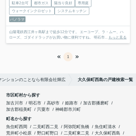
駐車2台可
都市ガス
陽当り良好
専用庭
ウォークインクロゼット
システムキッチン
パノラマ
山陽電鉄西江井ヶ島駅まで徒歩12分です。 エーコープ、ラ・ムー、ハ
ローズ、ゴダイドラッグがお買い物に便利ですね。 明石市...
もっと見る
1
マンションのことなら有限会社輝広
大久保町西島の戸建検索一覧
市区町村から探す
加古川市
明石市
高砂市
姫路市
加古郡播磨町
加古郡稲美町
宍粟市
神崎郡市川町
町名から探す
魚住町西岡
二見町西二見
阿弥陀町魚橋
魚住町清水
荒井町小松原
野口町野口
二見町東二見
大久保町西島