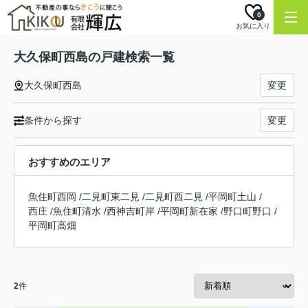
0
お気に入り
大久保町西島の戸建検索一覧
大久保町西島
変更
条件から探す
変更
おすすめのエリア
魚住町西岡
/
二見町東二見
/
二見町西二見
/
平岡町土山
/
西庄
/
魚住町清水
/
西神吉町岸
/
平岡町新在家
/
野口町野口
/
平岡町高畑
2
件