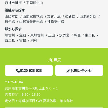
西神吉町岸
平岡町土山
沿線から探す
山陽本線
山陽電鉄本線
加古川線
姫新線
山陽新幹線
播但線
山陽電鉄網干線
神鉄粟生線
駅から探す
加古川
宝殿
東加古川
土山
浜の宮
魚住
東二見
西二見
曽根
別府
(有)輝広
0120-928-028
お問い合わせ
〒675-0104
兵庫県加古川市平岡町土山５６－１
営業時間：
9:30～18:30
定休日：
毎週水曜日 GW 夏期休暇 年末年始