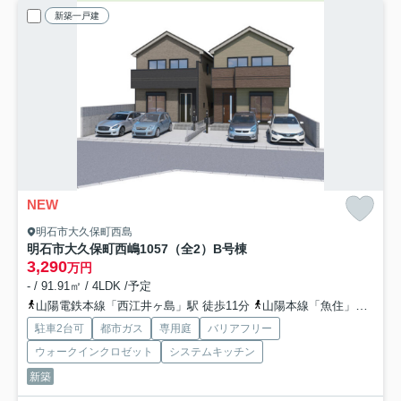
新築一戸建
NEW
明石市大久保町西島
明石市大久保町西嶋1057（全2）B号棟
3,290
万円
- / 91.91㎡ / 4LDK /予定
山陽電鉄本線「西江井ヶ島」駅 徒歩11分
山陽本線「魚住」駅 徒歩32分
駐車2台可
都市ガス
専用庭
バリアフリー
ウォークインクロゼット
システムキッチン
新築