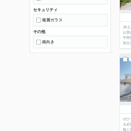
セキュリティ
複層ガラス
JR
その他
お買
平岡
南向き
加古
ぜひ
る必
報と