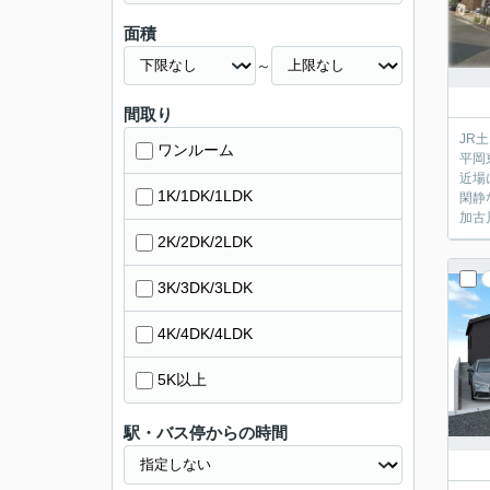
面積
～
間取り
JR
ワンルーム
平岡
近場
1K/1DK/1LDK
閑静
加古
2K/2DK/2LDK
3K/3DK/3LDK
4K/4DK/4LDK
5K以上
駅・バス停からの時間