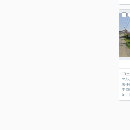
JR
マル
郵便
平岡
加古