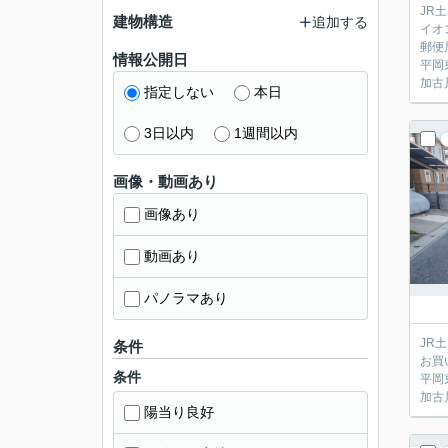
JR
建物構造
追加する
イオ
郵便
情報公開日
平岡
加古
指定しない
本日
3日以内
1週間以内
画像・動画あり
画像あり
動画あり
パノラマあり
JR
条件
お買
条件
平岡
加古
陽当り良好