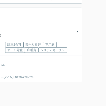
建
駐車2台可
陽当り良好
専用庭
オール電化
床暖房
システムキッチン
すね。
ヤル0120-928-028