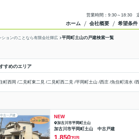
営業時間：9:30～18:3
ホーム
会社概要
希望条件
平岡町土山の戸建検索一覧
ンションのことなら有限会社輝広
すすめのエリア
住町西岡
/
二見町東二見
/
二見町西二見
/
平岡町土山
/
西庄
/
魚住町清水
/
中古一戸建
NEW
加古川市
平岡町土山
加古川市平岡町土山 中古戸建
1,850
万円