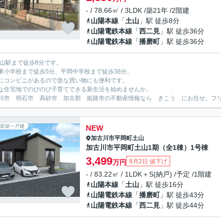
- / 78.66㎡ / 3LDK /築21年 /2階建
山陽本線
「
土山
」駅 徒歩8分
山陽電鉄本線
「
西二見
」駅 徒歩36分
山陽電鉄本線
「
播磨町
」駅 徒歩36分
土山駅まで徒歩8分です。
東小学校まで徒歩5分、平岡中学校まで徒歩38分。
にコンビニがあるので急な買い物にも便利です。
な住宅地でのびのび子育てできる新生活を始めませんか。
川市 明石市 高砂市 加古郡 姫路市の不動産情報なら きこう にお任せ。フリーダイ
新築一戸建
NEW
加古川市
平岡町土山
加古川市平岡町土山1期（全1棟）1号棟
3,499
8月2日 値下げ
万円
- / 83.22㎡ / 1LDK＋S(納戸) /予定 /1階建
山陽本線
「
土山
」駅 徒歩16分
山陽電鉄本線
「
播磨町
」駅 徒歩43分
山陽電鉄本線
「
西二見
」駅 徒歩44分