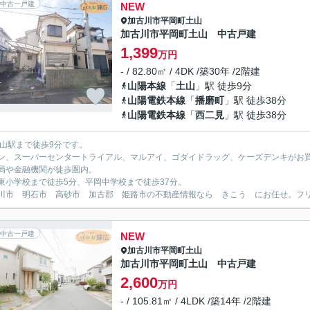
中古一戸建
NEW
加古川市
平岡町土山
加古川市平岡町土山 中古戸建
1,399
万円
- / 82.80㎡ / 4DK /築30年 /2階建
山陽本線
「
土山
」駅 徒歩9分
山陽電鉄本線
「
播磨町
」駅 徒歩38分
山陽電鉄本線
「
西二見
」駅 徒歩38分
土山駅まで徒歩9分です。
ン、スーパーセンタートライアル、マルアイ、ゴダイドラッグ、ケーズデンキがお
局や金融機関が徒歩圏内。
東小学校まで徒歩5分、平岡中学校まで徒歩37分。
川市 明石市 高砂市 加古郡 姫路市の不動産情報なら きこう にお任せ。フリーダイ
中古一戸建
NEW
加古川市
平岡町土山
加古川市平岡町土山 中古戸建
2,600
万円
- / 105.81㎡ / 4LDK /築14年 /2階建