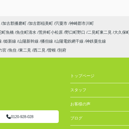
加古郡播磨町
加古郡稲美町
宍粟市
神崎郡市川町
陀町魚橋
魚住町清水
荒井町小松原
野口町野口
二見町東二見
大久保
線
姫新線
山陽新幹線
播但線
山陽電鉄網干線
神鉄粟生線
の宮
魚住
東二見
西二見
曽根
別府
トップページ
スタッフ
お客様の声
0120-928-028
ブログ