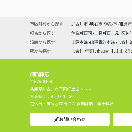
市区町村から探す
加古川市
明石市
高砂市
姫路市
町名から探す
魚住町西岡
二見町西二見
阿弥
沿線から探す
山陽本線
山陽電鉄本線
加古川
駅から探す
加古川
宝殿
東加古川
土山
浜
(有)輝広
〒675-0104
兵庫県加古川市平岡町土山５６－１
営業時間：
9:30～18:30
定休日：
毎週水曜日 GW 夏期休暇 年末年始
お問い合わせ