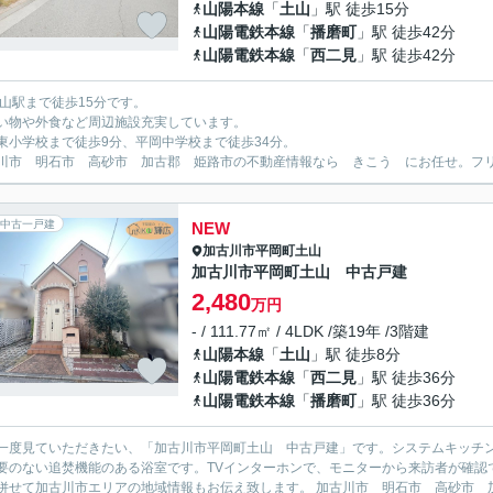
山陽本線
「
土山
」駅 徒歩15分
山陽電鉄本線
「
播磨町
」駅 徒歩42分
山陽電鉄本線
「
西二見
」駅 徒歩42分
土山駅まで徒歩15分です。
い物や外食など周辺施設充実しています。
東小学校まで徒歩9分、平岡中学校まで徒歩34分。
川市 明石市 高砂市 加古郡 姫路市の不動産情報なら きこう にお任せ。フリーダイ
中古一戸建
NEW
加古川市
平岡町土山
加古川市平岡町土山 中古戸建
2,480
万円
- / 111.77㎡ / 4LDK /築19年 /3階建
山陽本線
「
土山
」駅 徒歩8分
山陽電鉄本線
「
西二見
」駅 徒歩36分
山陽電鉄本線
「
播磨町
」駅 徒歩36分
一度見ていただきたい、「加古川市平岡町土山 中古戸建」です。システムキッチ
要のない追焚機能のある浴室です。TVインターホンで、モニターから来訪者が確認
併せて加古川市エリアの地域情報もお伝え致します。 加古川市 明石市 高砂市 加