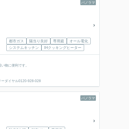
パノラマ
都市ガス
陽当り良好
専用庭
オール電化
システムキッチン
IHクッキングヒーター
買い物に便利です。
ヤル0120-928-028
パノラマ