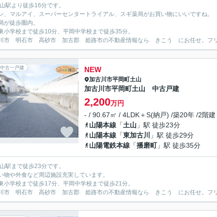
土山駅より徒歩16分です。
ン、マルアイ、スーパーセンタートライアル、スギ薬局がお買い物にいいですね。
局が徒歩圏内。
東小学校まで徒歩10分、平岡中学校まで徒歩35分。
川市 明石市 高砂市 加古郡 姫路市の不動産情報なら きこう にお任せ。フリーダイ
中古一戸建
NEW
加古川市
平岡町土山
加古川市平岡町土山 中古戸建
2,200
万円
- / 90.67㎡ / 4LDK＋S(納戸) /築20年 /2階建
山陽本線
「
土山
」駅 徒歩23分
山陽本線
「
東加古川
」駅 徒歩29分
山陽電鉄本線
「
播磨町
」駅 徒歩35分
土山駅まで徒歩23分です。
い物や外食など周辺施設充実しています。
東小学校まで徒歩17分、平岡中学校まで徒歩21分。
川市 明石市 高砂市 加古郡 姫路市の不動産情報なら きこう にお任せ。フリーダイ