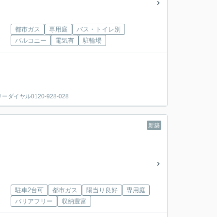
都市ガス
専用庭
バス・トイレ別
バルコニー
電気有
駐輪場
ヤル0120-928-028
新築
駐車2台可
都市ガス
陽当り良好
専用庭
バリアフリー
収納豊富