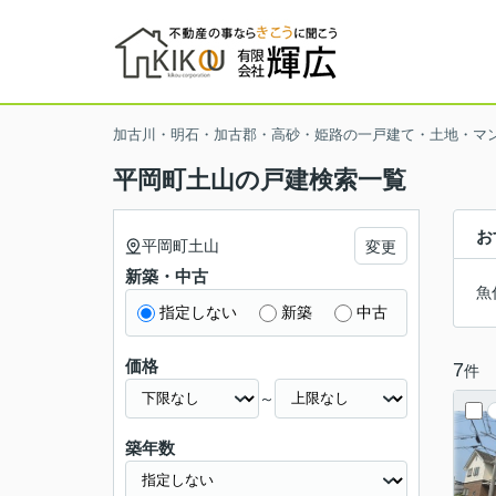
加古川・明石・加古郡・高砂・姫路の一戸建て・土地・マ
平岡町土山の戸建検索一覧
お
平岡町土山
変更
新築・中古
魚
指定しない
新築
中古
価格
7
件
～
築年数