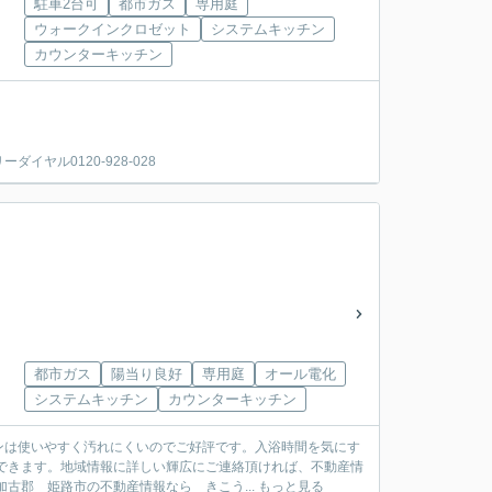
駐車2台可
都市ガス
専用庭
ウォークインクロゼット
システムキッチン
カウンターキッチン
ヤル0120-928-028
都市ガス
陽当り良好
専用庭
オール電化
システムキッチン
カウンターキッチン
ンは使いやすく汚れにくいのでご好評です。入浴時間を気にす
できます。地域情報に詳しい輝広にご連絡頂ければ、不動産情
古郡 姫路市の不動産情報なら きこう...
もっと見る