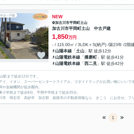
中古一戸建
NEW
加古川市
平岡町土山
加古川市平岡町土山 中古戸建
1,850
万円
- / 115.00㎡ / 3LDK＋S(納戸) /築23年 /2階
山陽本線
「
土山
」駅 徒歩12分
山陽電鉄本線
「
播磨町
」駅 徒歩41分
山陽電鉄本線
「
西二見
」駅 徒歩42分
土山駅まで徒歩12分です。
アイ、イオン、スーパーセンタートライアル、ゴダイドラッグがお買い物にいいで
局や金融機関が徒歩圏内。
東小学校まで徒歩8分、平岡中学校まで徒歩35分。
川市 明石市 高砂市 加古郡 姫路市の不動産情報なら きこう にお任せ。フリーダイ
1