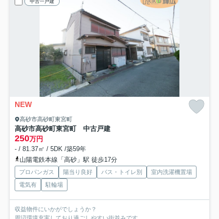
中古一戸建
NEW
高砂市高砂町東宮町
高砂市高砂町東宮町 中古戸建
250
万円
- / 81.37㎡ / 5DK /築59年
山陽電鉄本線「高砂」駅 徒歩17分
プロパンガス
陽当り良好
バス・トイレ別
室内洗濯機置場
電気有
駐輪場
収益物件にいかがでしょうか？
周辺環境充実しており過ごしやすい街並みです。