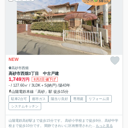
NEW
高砂市西畑
高砂市西畑3丁目 中古戸建
1,749
万円
8月2日 値下げ
- / 127.60㎡ / 3LDK＋S(納戸) /築43年
山陽電鉄本線「高砂」駅 徒歩15分
駐車2台可
都市ガス
陽当り良好
専用庭
リフォーム済
システムキッチン
山陽電鉄高砂駅まで徒歩15分です。 高砂小学校まで徒歩9分、高砂中学
校まで徒歩10分です。 閑静できれいに区画整理された...
もっと見る