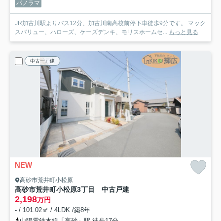
パノラマ
JR加古川駅よりバス12分、加古川南高校前停下車徒歩9分です。 マック
スバリュー、ハローズ、ケーズデンキ、モリスホームセ...
もっと見る
中古一戸建
NEW
高砂市荒井町小松原
高砂市荒井町小松原3丁目 中古戸建
2,198
万円
- / 101.02㎡ / 4LDK /築8年
山陽電鉄本線「高砂」駅 徒歩17分