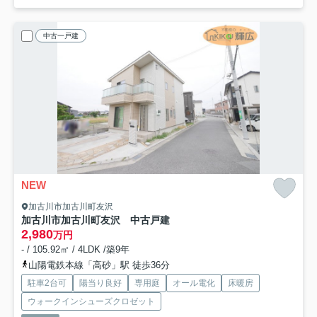
中古一戸建
NEW
加古川市加古川町友沢
加古川市加古川町友沢 中古戸建
2,980
万円
- / 105.92㎡ / 4LDK /築9年
山陽電鉄本線「高砂」駅 徒歩36分
駐車2台可
陽当り良好
専用庭
オール電化
床暖房
ウォークインシューズクロゼット