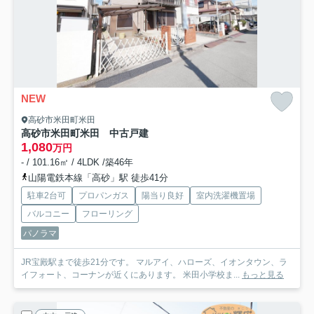
NEW
高砂市米田町米田
高砂市米田町米田 中古戸建
1,080
万円
- / 101.16㎡ / 4LDK /築46年
山陽電鉄本線「高砂」駅 徒歩41分
駐車2台可
プロパンガス
陽当り良好
室内洗濯機置場
バルコニー
フローリング
パノラマ
JR宝殿駅まで徒歩21分です。 マルアイ、ハローズ、イオンタウン、ラ
イフォート、コーナンが近くにあります。 米田小学校ま...
もっと見る