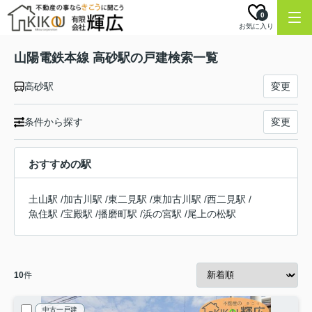
0
お気に入り
山陽電鉄本線 高砂駅の戸建検索一覧
高砂駅
変更
条件から探す
変更
おすすめの駅
土山駅
/
加古川駅
/
東二見駅
/
東加古川駅
/
西二見駅
/
魚住駅
/
宝殿駅
/
播磨町駅
/
浜の宮駅
/
尾上の松駅
10
件
中古一戸建