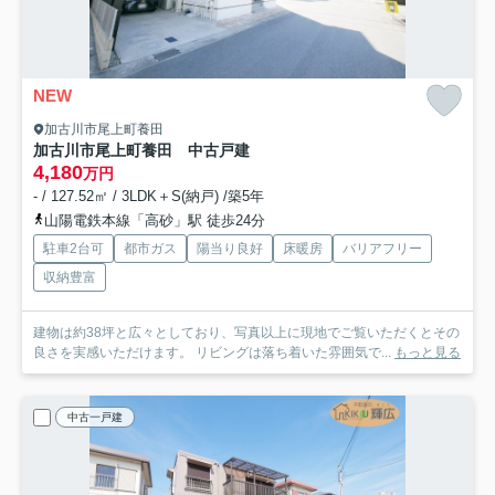
NEW
加古川市尾上町養田
加古川市尾上町養田 中古戸建
4,180
万円
- / 127.52㎡ / 3LDK＋S(納戸) /築5年
山陽電鉄本線「高砂」駅 徒歩24分
駐車2台可
都市ガス
陽当り良好
床暖房
バリアフリー
収納豊富
建物は約38坪と広々としており、写真以上に現地でご覧いただくとその
良さを実感いただけます。 リビングは落ち着いた雰囲気で...
もっと見る
中古一戸建