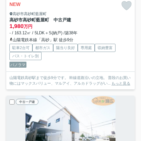
NEW
高砂市高砂町藍屋町
高砂市高砂町藍屋町 中古戸建
1,980
万円
- / 163.12㎡ / 5LDK＋S(納戸) /築38年
山陽電鉄本線「高砂」駅 徒歩9分
駐車2台可
都市ガス
陽当り良好
専用庭
収納豊富
バス・トイレ別
パノラマ
山陽電鉄高砂駅まで徒歩9分です。 幹線道路沿いの立地。 普段のお買い
物にはマックスバリュー、マルアイ、アルカドラッグがい...
もっと見る
中古一戸建