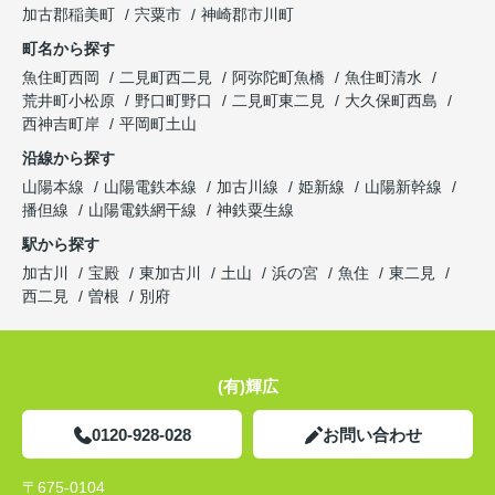
加古郡稲美町
宍粟市
神崎郡市川町
町名から探す
魚住町西岡
二見町西二見
阿弥陀町魚橋
魚住町清水
荒井町小松原
野口町野口
二見町東二見
大久保町西島
西神吉町岸
平岡町土山
沿線から探す
山陽本線
山陽電鉄本線
加古川線
姫新線
山陽新幹線
播但線
山陽電鉄網干線
神鉄粟生線
駅から探す
加古川
宝殿
東加古川
土山
浜の宮
魚住
東二見
西二見
曽根
別府
(有)輝広
0120-928-028
お問い合わせ
〒675-0104