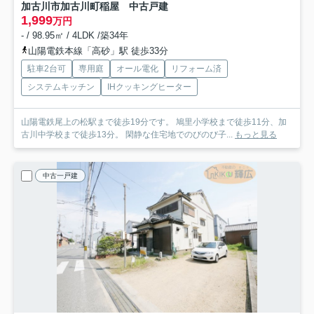
加古川市加古川町稲屋 中古戸建
1,999
万円
- / 98.95㎡ / 4LDK /築34年
山陽電鉄本線「高砂」駅 徒歩33分
駐車2台可
専用庭
オール電化
リフォーム済
システムキッチン
IHクッキングヒーター
山陽電鉄尾上の松駅まで徒歩19分です。 鳩里小学校まで徒歩11分、加
古川中学校まで徒歩13分。 閑静な住宅地でのびのび子...
もっと見る
中古一戸建