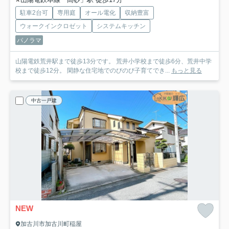
駐車2台可
専用庭
オール電化
収納豊富
ウォークインクロゼット
システムキッチン
パノラマ
山陽電鉄荒井駅まで徒歩13分です。 荒井小学校まで徒歩6分、荒井中学
校まで徒歩12分。 閑静な住宅地でのびのび子育てでき...
もっと見る
中古一戸建
NEW
加古川市加古川町稲屋