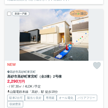
新築一戸建
NEW
高砂市高砂町東宮町
高砂市高砂町東宮町（全2棟）2号棟
2,290
万円
- / 97.30㎡ / 4LDK /予定
山陽電鉄本線「高砂」駅 徒歩18分
駐車2台可
陽当り良好
専用庭
オール電化
バリアフリー
収納豊富