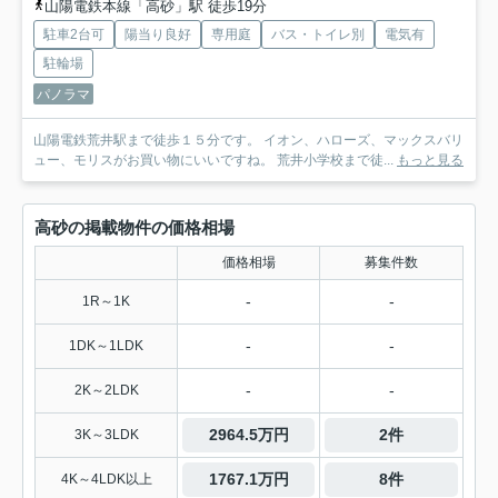
山陽電鉄本線「高砂」駅 徒歩19分
駐車2台可
陽当り良好
専用庭
バス・トイレ別
電気有
駐輪場
パノラマ
山陽電鉄荒井駅まで徒歩１５分です。 イオン、ハローズ、マックスバリ
ュー、モリスがお買い物にいいですね。 荒井小学校まで徒...
もっと見る
高砂の掲載物件の価格相場
価格相場
募集件数
-
-
1R～1K
-
-
1DK～1LDK
-
-
2K～2LDK
2964.5万円
2件
3K～3LDK
1767.1万円
8件
4K～4LDK以上