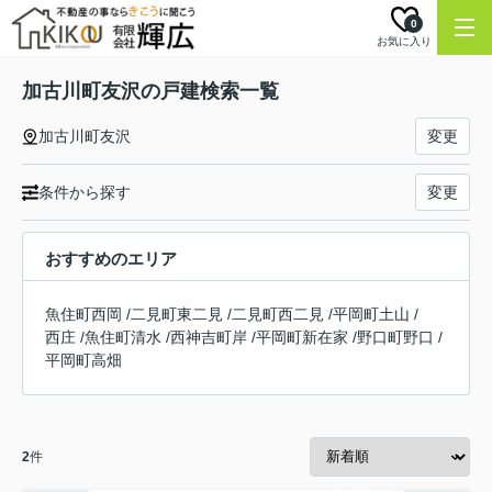
0
お気に入り
加古川町友沢の戸建検索一覧
加古川町友沢
変更
条件から探す
変更
おすすめのエリア
魚住町西岡
/
二見町東二見
/
二見町西二見
/
平岡町土山
/
西庄
/
魚住町清水
/
西神吉町岸
/
平岡町新在家
/
野口町野口
/
平岡町高畑
2
件