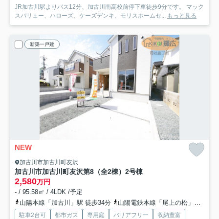
JR加古川駅よりバス12分、加古川南高校前停下車徒歩9分です。 マック
スバリュー、ハローズ、ケーズデンキ、モリスホームセ...
もっと見る
新築一戸建
NEW
加古川市加古川町友沢
加古川市加古川町友沢第8（全2棟）2号棟
2,580
万円
- / 95.58㎡ / 4LDK /予定
山陽本線「加古川」駅 徒歩34分
山陽電鉄本線「尾上の松」駅 徒歩36分
駐車2台可
都市ガス
専用庭
バリアフリー
収納豊富