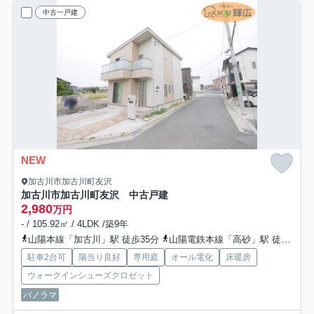
中古一戸建
NEW
加古川市加古川町友沢
加古川市加古川町友沢 中古戸建
2,980
万円
- / 105.92㎡ / 4LDK /築9年
山陽本線「加古川」駅 徒歩35分
山陽電鉄本線「高砂」駅 徒歩36分
駐車2台可
陽当り良好
専用庭
オール電化
床暖房
ウォークインシューズクロゼット
パノラマ