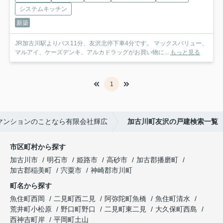
システムキッチン
新築
JR加古川駅よりバス11分、友沢北停下車4分です。 マックスバリュー、
マルアイ、ケーズデンキ、アルカドラッグがお買い物に...
もっと見る
1
マンションのことなら有限会社輝広
加古川町友沢の戸建検索一覧
市区町村から探す
加古川市
明石市
姫路市
高砂市
加古郡播磨町
加古郡稲美町
宍粟市
神崎郡市川町
町名から探す
魚住町西岡
二見町西二見
阿弥陀町魚橋
魚住町清水
荒井町小松原
野口町野口
二見町東二見
大久保町西島
西神吉町岸
平岡町土山