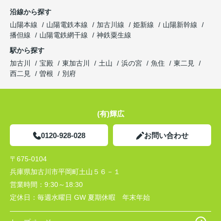
沿線から探す
山陽本線
山陽電鉄本線
加古川線
姫新線
山陽新幹線
播但線
山陽電鉄網干線
神鉄粟生線
駅から探す
加古川
宝殿
東加古川
土山
浜の宮
魚住
東二見
西二見
曽根
別府
(有)輝広
0120-928-028
お問い合わせ
〒675-0104
兵庫県加古川市平岡町土山５６－１
営業時間：
9:30～18:30
定休日：
毎週水曜日 GW 夏期休暇 年末年始