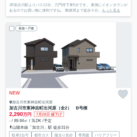
JR加古川駅よりバス12分、穴門停下車5分です。 東側にイオンタウンが
あるのでお買い物に便利ですね。 郵便局まで徒歩５分...
もっと見る
新築一戸建
NEW
加古川市東神吉町出河原
加古川市東神吉町出河原（全2） B号棟
2,290
万円
7月28日 値下げ
- / 89.84㎡ / 3LDK /予定
山陽本線「加古川」駅 徒歩31分
駐車2台可
都市ガス
陽当り良好
専用庭
バリアフリー