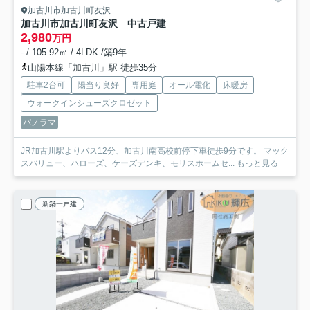
加古川市加古川町友沢
加古川市加古川町友沢 中古戸建
2,980
万円
- / 105.92㎡ / 4LDK /築9年
山陽本線「加古川」駅 徒歩35分
駐車2台可
陽当り良好
専用庭
オール電化
床暖房
ウォークインシューズクロゼット
パノラマ
JR加古川駅よりバス12分、加古川南高校前停下車徒歩9分です。 マック
スバリュー、ハローズ、ケーズデンキ、モリスホームセ...
もっと見る
新築一戸建