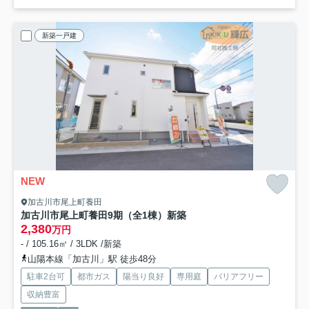
新築一戸建
NEW
加古川市尾上町養田
加古川市尾上町養田9期（全1棟）新築
2,380
万円
- / 105.16㎡ / 3LDK /新築
山陽本線「加古川」駅 徒歩48分
駐車2台可
都市ガス
陽当り良好
専用庭
バリアフリー
収納豊富