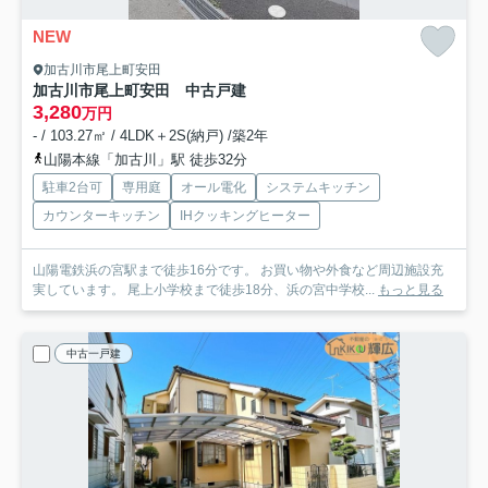
NEW
加古川市尾上町安田
加古川市尾上町安田 中古戸建
3,280
万円
- / 103.27㎡ / 4LDK＋2S(納戸) /築2年
山陽本線「加古川」駅 徒歩32分
駐車2台可
専用庭
オール電化
システムキッチン
カウンターキッチン
IHクッキングヒーター
山陽電鉄浜の宮駅まで徒歩16分です。 お買い物や外食など周辺施設充
実しています。 尾上小学校まで徒歩18分、浜の宮中学校...
もっと見る
中古一戸建