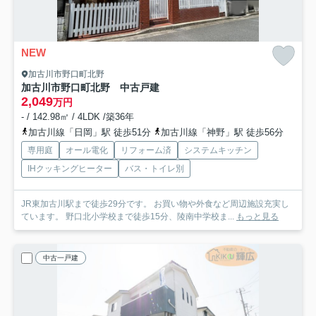
NEW
加古川市野口町北野
加古川市野口町北野 中古戸建
2,049
万円
- / 142.98㎡ / 4LDK /築36年
加古川線「日岡」駅 徒歩51分
加古川線「神野」駅 徒歩56分
専用庭
オール電化
リフォーム済
システムキッチン
IHクッキングヒーター
バス・トイレ別
JR東加古川駅まで徒歩29分です。 お買い物や外食など周辺施設充実し
ています。 野口北小学校まで徒歩15分、陵南中学校ま...
もっと見る
中古一戸建