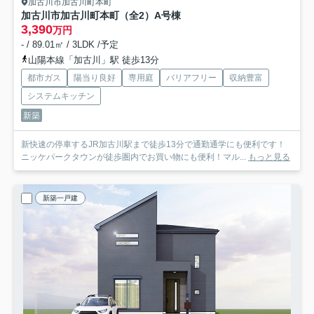
加古川市加古川町本町
加古川市加古川町本町（全2）A号棟
3,390
万円
- / 89.01㎡ / 3LDK /予定
山陽本線「加古川」駅 徒歩13分
都市ガス
陽当り良好
専用庭
バリアフリー
収納豊富
システムキッチン
新築
新快速の停車するJR加古川駅まで徒歩13分で通勤通学にも便利です！
ニッケパークタウンが徒歩圏内でお買い物にも便利！マル...
もっと見る
新築一戸建