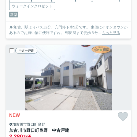
ウォークインクロゼット
新築
JR加古川駅よりバス12分、穴門停下車5分です。 東側にイオンタウンが
あるのでお買い物に便利ですね。 郵便局まで徒歩５分...
もっと見る
中古一戸建
NEW
加古川市野口町良野
加古川市野口町良野 中古戸建
2,280
万円