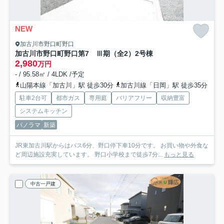
NEW
加古川市野口町野口
加古川市野口町野口第7 Ⅲ期（全2）2号棟
2,980
万円
- / 95.58㎡ / 4LDK /予定
山陽本線「加古川」駅 徒歩30分
加古川線「日岡」駅 徒歩35分
駐車2台可
都市ガス
専用庭
バリアフリー
収納豊富
システムキッチン
パノラマ
新築
JR東加古川駅からはバス6分、野口停下車10分です。 お買い物や外食な
ど周辺施設充実しています。 野口小学校まで徒歩7分...
もっと見る
中古一戸建