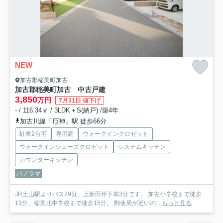
NEW
加古郡稲美町加古
加古郡稲美町加古 中古戸建
3,850
万円
7月31日 値下げ
- / 116.34㎡ / 3LDK＋S(納戸) /築4年
加古川線「厄神」駅 徒歩66分
駐車2台可
専用庭
ウォークインクロゼット
ウォークインシューズクロゼット
システムキッチン
カウンターキッチン
パノラマ
JR土山駅よりバス29分、上新田停下車3分です。 加古小学校まで徒歩
13分、稲美北中学校まで徒歩15分。 郵便局が近いの...
もっと見る