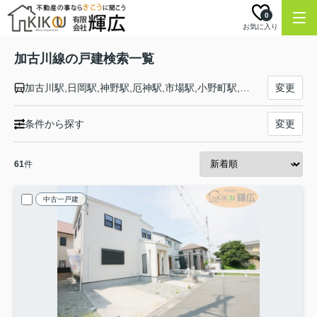
0
お気に入り
加古川線の戸建検索一覧
加古川駅,日岡駅,神野駅,厄神駅,市場駅,小野町駅,粟生駅,河合西駅,青野ケ原駅,社町駅,滝野駅,滝駅,西脇市駅,新西脇駅,比延駅,日本へそ公園駅,黒田庄駅,本黒田駅,船町口駅,久下村駅,谷川駅
変更
条件から探す
変更
61
件
中古一戸建