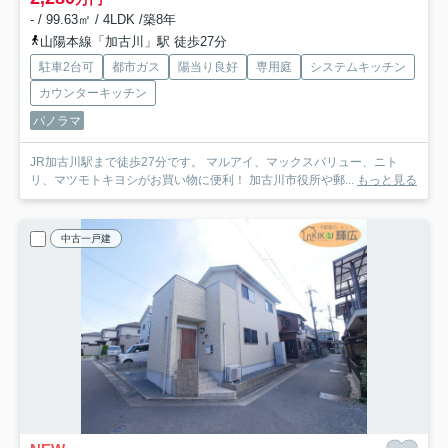
- / 99.63㎡ / 4LDK /築8年
山陽本線「加古川」駅 徒歩27分
駐車2台可
都市ガス
陽当り良好
専用庭
システムキッチン
カウンターキッチン
パノラマ
JR加古川駅まで徒歩27分です。 マルアイ、マックスバリュー、ニト
リ、マツモトキヨシがお買い物に便利！ 加古川市役所や郵...
もっと見る
中古一戸建