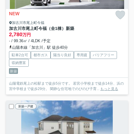
NEW
加古川市尾上町今福
加古川市尾上町今福（全1棟）新築
2,780
万円
- / 99.36㎡ / 4LDK /予定
山陽本線「加古川」駅 徒歩40分
駐車2台可
都市ガス
陽当り良好
専用庭
バリアフリー
収納豊富
新築
山陽電鉄尾上の松駅まで徒歩5分です。 若宮小学校まで徒歩14分、浜の
宮中学校まで徒歩29分。 閑静な住宅地でのびのび子育...
もっと見る
新築一戸建