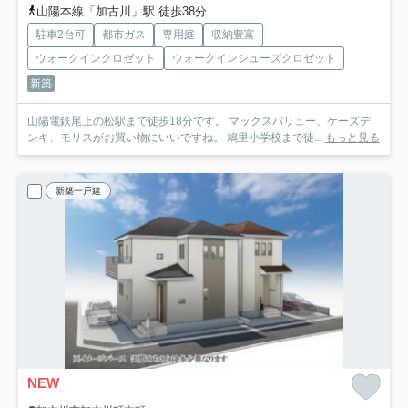
山陽本線「加古川」駅 徒歩38分
駐車2台可
都市ガス
専用庭
収納豊富
ウォークインクロゼット
ウォークインシューズクロゼット
新築
山陽電鉄尾上の松駅まで徒歩18分です。 マックスバリュー、ケーズデ
ンキ、モリスがお買い物にいいですね。 鳩里小学校まで徒...
もっと見る
新築一戸建
NEW