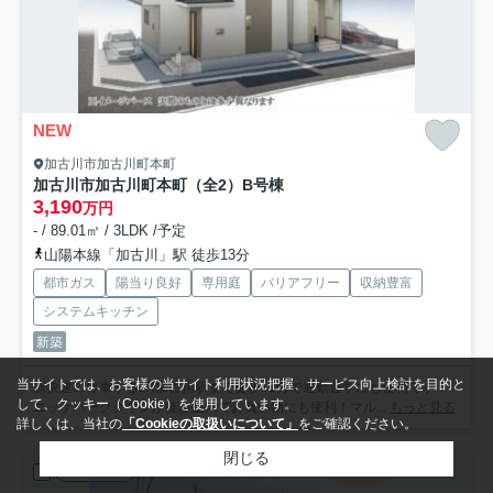
NEW
加古川市加古川町本町
加古川市加古川町本町（全2）B号棟
3,190
万円
- / 89.01㎡ / 3LDK /予定
山陽本線「加古川」駅 徒歩13分
都市ガス
陽当り良好
専用庭
バリアフリー
収納豊富
システムキッチン
新築
当サイトでは、お客様の当サイト利用状況把握、サービス向上検討を目的と
新快速の停車するJR加古川駅まで徒歩13分で通勤通学にも便利です！
して、クッキー（Cookie）を使用しています。
ニッケパークタウンが徒歩圏内でお買い物にも便利！マル...
もっと見る
詳しくは、当社の
「Cookieの取扱いについて」
をご確認ください。
閉じる
中古一戸建