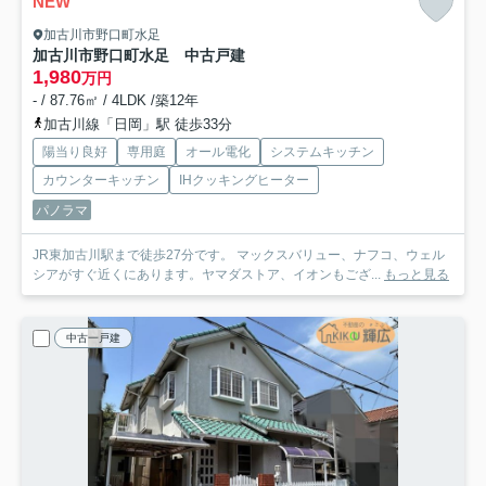
NEW
加古川市野口町水足
加古川市野口町水足 中古戸建
1,980
万円
- / 87.76㎡ / 4LDK /築12年
加古川線「日岡」駅 徒歩33分
陽当り良好
専用庭
オール電化
システムキッチン
カウンターキッチン
IHクッキングヒーター
パノラマ
JR東加古川駅まで徒歩27分です。 マックスバリュー、ナフコ、ウェル
シアがすぐ近くにあります。ヤマダストア、イオンもござ...
もっと見る
中古一戸建