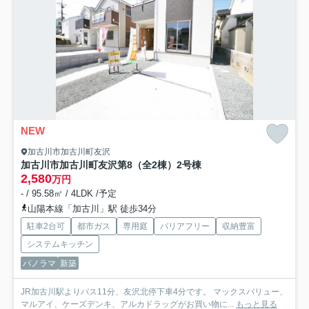
NEW
加古川市加古川町友沢
加古川市加古川町友沢第8（全2棟）2号棟
2,580
万円
- / 95.58㎡ / 4LDK /予定
山陽本線「加古川」駅 徒歩34分
駐車2台可
都市ガス
専用庭
バリアフリー
収納豊富
システムキッチン
パノラマ
新築
JR加古川駅よりバス11分、友沢北停下車4分です。 マックスバリュー、
マルアイ、ケーズデンキ、アルカドラッグがお買い物に...
もっと見る