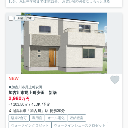
15分、氷丘中学校まで徒歩12分。 お買い物や外食な...
もっと見る
新築一戸建
NEW
加古川市尾上町安田
加古川市尾上町安田 新築
2,980
万円
- / 103.50㎡ / 4LDK /予定
山陽本線「加古川」駅 徒歩30分
駐車2台可
専用庭
オール電化
収納豊富
ウォークインクロゼット
ウォークインシューズクロゼット