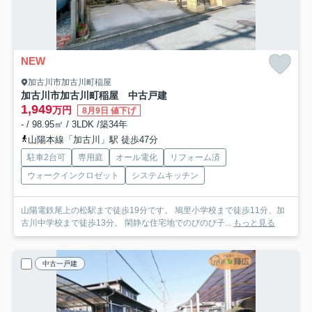
NEW
加古川市加古川町稲屋
加古川市加古川町稲屋 中古戸建
1,949
万円
8月9日 値下げ
- / 98.95㎡ / 3LDK /築34年
山陽本線「加古川」駅 徒歩47分
駐車2台可
専用庭
オール電化
リフォーム済
ウォークインクロゼット
システムキッチン
山陽電鉄尾上の松駅まで徒歩19分です。 鳩里小学校まで徒歩11分、加
古川中学校まで徒歩13分。 閑静な住宅地でのびのび子...
もっと見る
中古一戸建