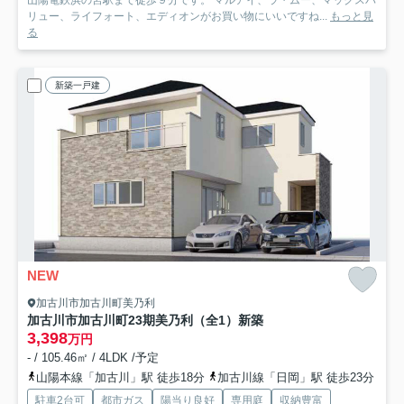
山陽電鉄浜の宮駅まで徒歩９分です。 マルアイ、ラ・ムー、マックスバ
リュー、ライフォート、エディオンがお買い物にいいですね...
もっと見
る
新築一戸建
NEW
加古川市加古川町美乃利
加古川市加古川町23期美乃利（全1）新築
3,398
万円
- / 105.46㎡ / 4LDK /予定
山陽本線「加古川」駅 徒歩18分
加古川線「日岡」駅 徒歩23分
駐車2台可
都市ガス
陽当り良好
専用庭
収納豊富