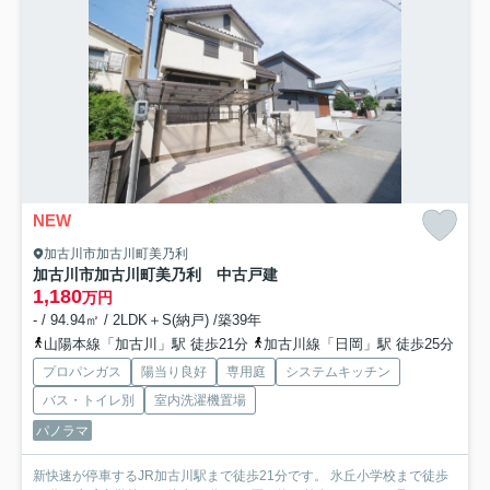
NEW
加古川市加古川町美乃利
加古川市加古川町美乃利 中古戸建
1,180
万円
- / 94.94㎡ / 2LDK＋S(納戸) /築39年
山陽本線「加古川」駅 徒歩21分
加古川線「日岡」駅 徒歩25分
プロパンガス
陽当り良好
専用庭
システムキッチン
バス・トイレ別
室内洗濯機置場
パノラマ
新快速が停車するJR加古川駅まで徒歩21分です。 氷丘小学校まで徒歩