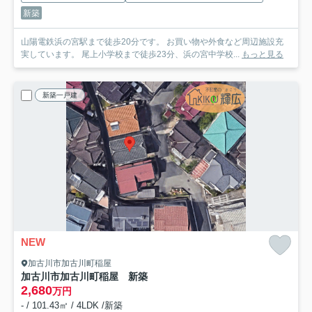
新築
山陽電鉄浜の宮駅まで徒歩20分です。 お買い物や外食など周辺施設充
実しています。 尾上小学校まで徒歩23分、浜の宮中学校...
もっと見る
新築一戸建
NEW
加古川市加古川町稲屋
加古川市加古川町稲屋 新築
2,680
万円
- / 101.43㎡ / 4LDK /新築