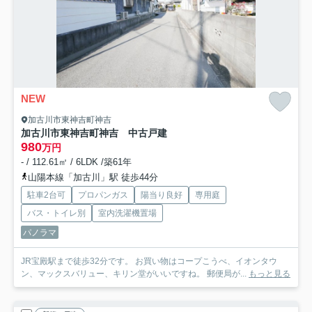
NEW
加古川市東神吉町神吉
加古川市東神吉町神吉 中古戸建
980
万円
- / 112.61㎡ / 6LDK /築61年
山陽本線「加古川」駅 徒歩44分
駐車2台可
プロパンガス
陽当り良好
専用庭
バス・トイレ別
室内洗濯機置場
パノラマ
JR宝殿駅まで徒歩32分です。 お買い物はコープこうべ、イオンタウ
ン、マックスバリュー、キリン堂がいいですね。 郵便局が...
もっと見る