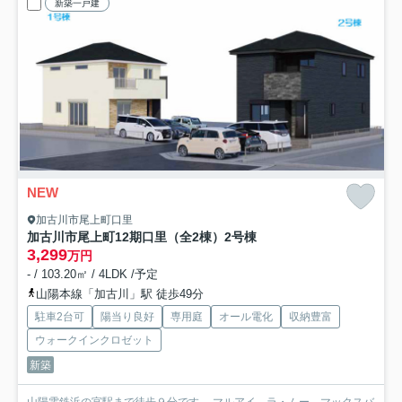
新築一戸建
NEW
加古川市尾上町口里
加古川市尾上町12期口里（全2棟）2号棟
3,299
万円
- / 103.20㎡ / 4LDK /予定
山陽本線「加古川」駅 徒歩49分
駐車2台可
陽当り良好
専用庭
オール電化
収納豊富
ウォークインクロゼット
新築