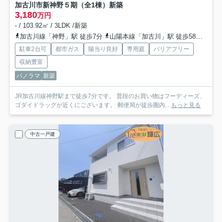
加古川市新神野５期（全1棟）新築
3,180
万円
- / 103.92㎡ / 3LDK /新築
加古川線「神野」駅 徒歩7分
山陽本線「加古川」駅 徒歩58分
加古
駐車2台可
都市ガス
陽当り良好
専用庭
バリアフリー
収納豊富
パノラマ
新築
JR加古川線神野駅まで徒歩7分です。 普段のお買い物はフーディーズ、
ゴダイドラッグが近くにございます。 郵便局が徒歩圏内...
もっと見る
中古一戸建