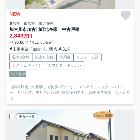
NEW
加古川市加古川町北在家
加古川市加古川町北在家 中古戸建
2,849
万円
- / 96.88㎡ / 4LDK /築5年
山陽本線「加古川」駅 徒歩31分
駐車2台可
陽当り良好
専用庭
リフォーム済
システムキッチン
カウンターキッチン
パノラマ
山陽電鉄尾上の松駅まで徒歩18分です。 マルアイ、マックスバリュ
ー、キリン堂、モリスがお買い物に便利です。 鳩里小学校ま...
もっと見
る
中古一戸建