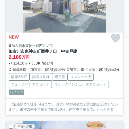
NEW
加古川市東神吉町西井ノ口
加古川市東神吉町西井ノ口 中古戸建
2,180
万円
- / 114.20㎡ / 3LDK /築14年
山陽本線「加古川」駅 徒歩39分
加古川線「日岡」駅 徒歩53分
駐車2台可
陽当り良好
専用庭
リフォーム済
ウォークインクロゼット
ウォークインシューズクロゼット
パノラマ
JR宝殿駅まで徒歩14分です。 お買い物や外食など周辺施設充実してい
ます。 東神吉南小学校まで徒歩10分、神吉中学校まで...
もっと見る
中古一戸建