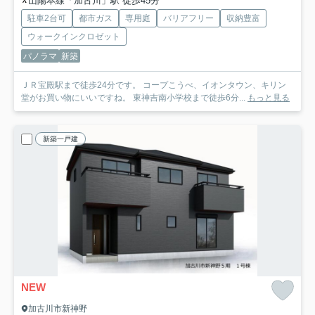
山陽本線「加古川」駅 徒歩45分
駐車2台可
都市ガス
専用庭
バリアフリー
収納豊富
ウォークインクロゼット
パノラマ
新築
ＪＲ宝殿駅まで徒歩24分です。 コープこうべ、イオンタウン、キリン
堂がお買い物にいいですね。 東神吉南小学校まで徒歩6分...
もっと見る
新築一戸建
NEW
加古川市新神野