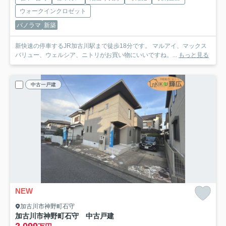
ウォークインクロゼット
パノラマ
新築
新快速の停車するJR加古川駅まで徒歩18分です。 マルアイ、マックス
バリュー、ウェルシア、ニトリがお買い物にいいですね。...
もっと見る
中古一戸建
NEW
加古川市神野町石守
加古川市神野町石守 中古戸建