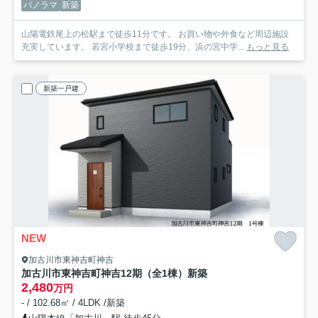
パノラマ
新築
山陽電鉄尾上の松駅まで徒歩11分です。 お買い物や外食など周辺施設
充実しています。 若宮小学校まで徒歩19分、浜の宮中学...
もっと見る
新築一戸建
NEW
加古川市東神吉町神吉
加古川市東神吉町神吉12期（全1棟）新築
2,480
万円
- / 102.68㎡ / 4LDK /新築