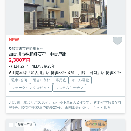
NEW
加古川市神野町石守
加古川市神野町石守 中古戸建
2,380
万円
- / 114.27㎡ / 4LDK /築25年
山陽本線「加古川」駅 徒歩56分
加古川線「日岡」駅 徒歩32分
駐車2台可
陽当り良好
専用庭
オール電化
ウォークインクロゼット
システムキッチン
JR加古川駅よりバス16分、石守停下車徒歩2分です。 神野小学校まで徒
歩9分、陵南中学校まで徒歩23分。 田園風景が楽し...
もっと見る
新築一戸建