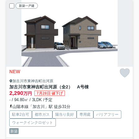
新築一戸建
NEW
加古川市東神吉町出河原
加古川市東神吉町出河原（全2） A号棟
2,290
万円
7月28日 値下げ
- / 94.80㎡ / 3LDK /予定
山陽本線「加古川」駅 徒歩31分
駐車2台可
都市ガス
陽当り良好
専用庭
バリアフリー
ウォークインクロゼット
新築