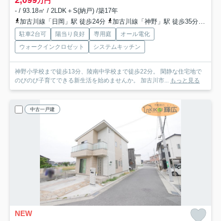
2,099
万円
- / 93.18㎡ / 2LDK＋S(納戸) /築17年
加古川線「日岡」駅 徒歩24分
加古川線「神野」駅 徒歩35分
山陽
駐車2台可
陽当り良好
専用庭
オール電化
ウォークインクロゼット
システムキッチン
神野小学校まで徒歩13分、陵南中学校まで徒歩22分。 閑静な住宅地で
のびのび子育てできる新生活を始めませんか。 加古川市...
もっと見る
中古一戸建
NEW