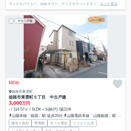
マックスバリュー、ゆめタウン、ディスカウントドラッ...
もっと見る
中古一戸建
NEW
姫路市東雲町
姫路市東雲町５丁目 中古戸建
3,000
万円
- / 114.57㎡ / 5LDK＋S(納戸) /築21年
山陽本線「姫路」駅 徒歩20分
山陽電鉄本線「山陽姫路」駅 徒歩18分
陽当り良好
専用庭
オール電化
リフォーム済
システムキッチン
カウンターキッチン