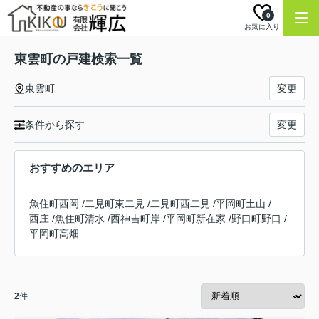
0
お気に入り
東雲町の戸建検索一覧
東雲町
変更
条件から探す
変更
おすすめのエリア
魚住町西岡
/
二見町東二見
/
二見町西二見
/
平岡町土山
/
西庄
/
魚住町清水
/
西神吉町岸
/
平岡町新在家
/
野口町野口
/
平岡町高畑
2
件