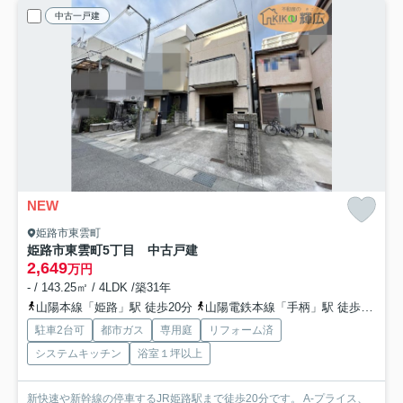
中古一戸建
NEW
姫路市東雲町
姫路市東雲町5丁目 中古戸建
2,649
万円
- / 143.25㎡ / 4LDK /築31年
山陽本線「姫路」駅 徒歩20分
山陽電鉄本線「手柄」駅 徒歩30分
駐車2台可
都市ガス
専用庭
リフォーム済
システムキッチン
浴室１坪以上
新快速や新幹線の停車するJR姫路駅まで徒歩20分です。 A-プライス、