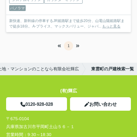
パノラマ
新快速、新幹線の停車するJR姫路駅まで徒歩20分、山電山陽姫路駅ま
で徒歩18分。 A-プライス、マックスバリュー、ジャパ...
もっと見る
1
土地・マンションのことなら有限会社輝広
東雲町の戸建検索一覧
(有)輝広
0120-928-028
お問い合わせ
〒675-0104
兵庫県加古川市平岡町土山５６－１
営業時間：
9:30～18:30