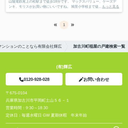
山陽電鉄尾上の松駅まで徒歩18分です。 マックスバリュー、ケーズデ
ンキ、モリスがお買い物にいいですね。 鳩里小学校まで徒...
もっと見る
1
マンションのことなら有限会社輝広
加古川町稲屋の戸建検索一覧
(有)輝広
0120-928-028
お問い合わせ
〒675-0104
兵庫県加古川市平岡町土山５６－１
営業時間：
9:30～18:30
定休日：
毎週水曜日 GW 夏期休暇 年末年始