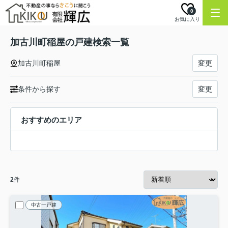
0
お気に入り
加古川町稲屋の戸建検索一覧
加古川町稲屋
変更
条件から探す
変更
おすすめのエリア
2
件
中古一戸建