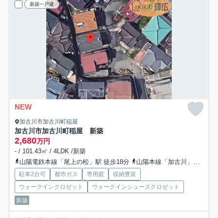
新築一戸建
NEW
加古川市加古川町稲屋
加古川市加古川町稲屋 新築
2,680
万円
- / 101.43㎡ / 4LDK /新築
山陽電鉄本線「尾上の松」駅 徒歩18分
山陽本線「加古川」駅 徒歩38分
駐車2台可
都市ガス
専用庭
収納豊富
ウォークインクロゼット
ウォークインシューズクロゼット
新築