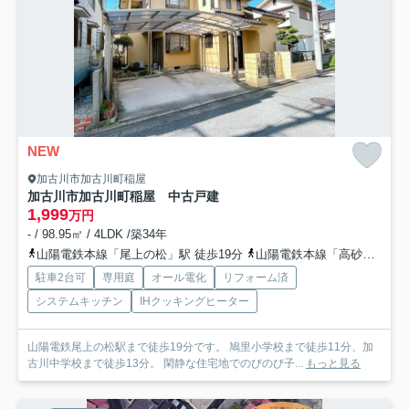
NEW
加古川市加古川町稲屋
加古川市加古川町稲屋 中古戸建
1,999
万円
- / 98.95㎡ / 4LDK /築34年
山陽電鉄本線「尾上の松」駅 徒歩19分
山陽電鉄本線「高砂」駅 徒歩33分
駐車2台可
専用庭
オール電化
リフォーム済
システムキッチン
IHクッキングヒーター
山陽電鉄尾上の松駅まで徒歩19分です。 鳩里小学校まで徒歩11分、加
古川中学校まで徒歩13分。 閑静な住宅地でのびのび子...
もっと見る