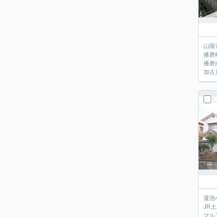
山陽
播磨
播磨
加古
蓮池
JR
マル