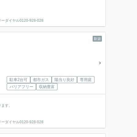
ヤル0120-928-028
新築
駐車2台可
都市ガス
陽当り良好
専用庭
バリアフリー
収納豊富
ります。
ヤル0120-928-028