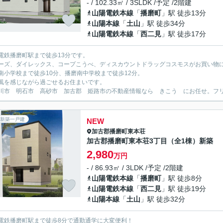
- / 102.33㎡ / 3SLDK /予定 /2階建
山陽電鉄本線
「
播磨町
」駅 徒歩13分
山陽本線
「
土山
」駅 徒歩34分
山陽電鉄本線
「
西二見
」駅 徒歩17分
電鉄播磨町駅まで徒歩13分です。
ーズ、ダイレックス、コープこうべ、ディスカウントドラッグコスモスがお買い物
南小学校まで徒歩10分、播磨南中学校まで徒歩12分。
風を感じながら過ごせるお住まいです。
川市 明石市 高砂市 加古郡 姫路市の不動産情報なら きこう にお任せ。フリーダイ
新築一戸建
NEW
加古郡播磨町
東本荘
加古郡播磨町東本荘3丁目（全1棟）新築
2,980
万円
- / 86.93㎡ / 3LDK /予定 /2階建
山陽電鉄本線
「
播磨町
」駅 徒歩8分
山陽電鉄本線
「
西二見
」駅 徒歩19分
山陽本線
「
土山
」駅 徒歩32分
電鉄播磨町駅まで徒歩8分で通勤通学に大変便利！