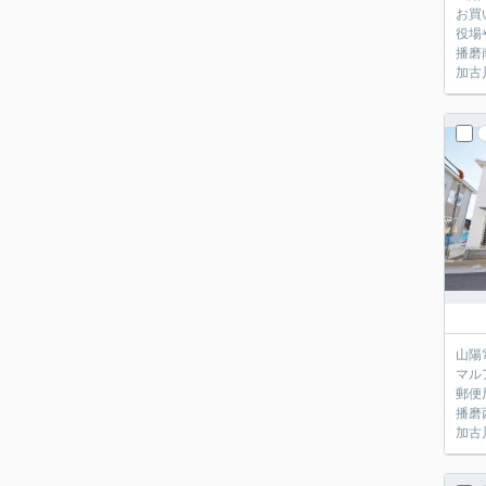
お買
役場
播磨
加古
山陽
マル
郵便
播磨
加古