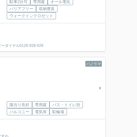
駐車2台可
専用庭
オール電化
バリアフリー
収納豊富
ウォークインクロゼット
ヤル0120-928-028
パノラマ
陽当り良好
専用庭
バス・トイレ別
バルコニー
電気有
駐輪場
ですね。