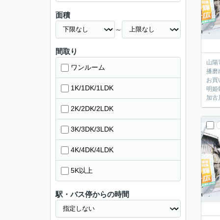
面積
～
間取り
山陽
ワンルーム
播磨
お買
1K/1DK/1LDK
明姫
加古
2K/2DK/2LDK
3K/3DK/3LDK
4K/4DK/4LDK
5K以上
駅・バス停からの時間