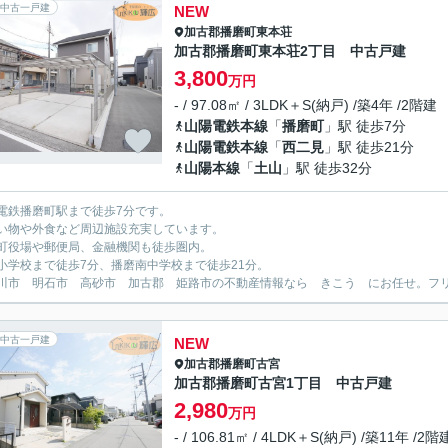
中古一戸建
NEW
加古郡播磨町
東本荘
加古郡播磨町東本荘2丁目 中古戸建
3,800
万円
- / 97.08㎡ / 3LDK＋S(納戸) /築4年 /2階建
山陽電鉄本線
「
播磨町
」駅 徒歩7分
山陽電鉄本線
「
西二見
」駅 徒歩21分
山陽本線
「
土山
」駅 徒歩32分
電鉄播磨町駅まで徒歩7分です。
い物や外食など周辺施設充実しています。
町役場や郵便局、金融機関も徒歩圏内。
小学校まで徒歩7分、播磨南中学校まで徒歩21分。
川市 明石市 高砂市 加古郡 姫路市の不動産情報なら きこう にお任せ。フリーダイ
中古一戸建
NEW
加古郡播磨町
古宮
加古郡播磨町古宮1丁目 中古戸建
2,980
万円
- / 106.81㎡ / 4LDK＋S(納戸) /築11年 /2階