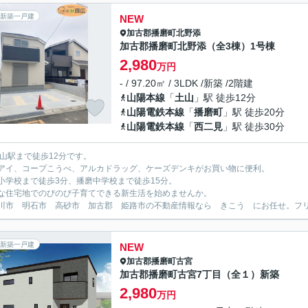
新築一戸建
NEW
加古郡播磨町
北野添
加古郡播磨町北野添（全3棟）1号棟
2,980
万円
- / 97.20㎡ / 3LDK /新築 /2階建
山陽本線
「
土山
」駅 徒歩12分
山陽電鉄本線
「
播磨町
」駅 徒歩20分
山陽電鉄本線
「
西二見
」駅 徒歩30分
土山駅まで徒歩12分です。
アイ、コープこうべ、アルカドラッグ、ケーズデンキがお買い物に便利。
小学校まで徒歩3分、播磨中学校まで徒歩15分。
な住宅地でのびのび子育てできる新生活を始めませんか。
川市 明石市 高砂市 加古郡 姫路市の不動産情報なら きこう にお任せ。フリーダイ
新築一戸建
NEW
加古郡播磨町
古宮
加古郡播磨町古宮7丁目（全１）新築
2,980
万円