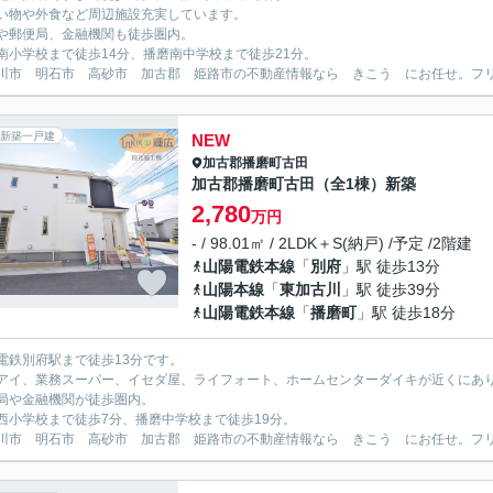
い物や外食など周辺施設充実しています。
や郵便局、金融機関も徒歩圏内。
南小学校まで徒歩14分、播磨南中学校まで徒歩21分。
川市 明石市 高砂市 加古郡 姫路市の不動産情報なら きこう にお任せ。フリーダイ
新築一戸建
NEW
加古郡播磨町
古田
加古郡播磨町古田（全1棟）新築
2,780
万円
- / 98.01㎡ / 2LDK＋S(納戸) /予定 /2階建
山陽電鉄本線
「
別府
」駅 徒歩13分
山陽本線
「
東加古川
」駅 徒歩39分
山陽電鉄本線
「
播磨町
」駅 徒歩18分
電鉄別府駅まで徒歩13分です。
アイ、業務スーパー、イセダ屋、ライフォート、ホームセンターダイキが近くにあ
局や金融機関が徒歩圏内。
西小学校まで徒歩7分、播磨中学校まで徒歩19分。
川市 明石市 高砂市 加古郡 姫路市の不動産情報なら きこう にお任せ。フリーダイ