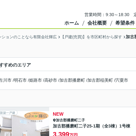
営業時間：9:30～18:3
ホーム
会社概要
希望条件
加古
ンションのことなら有限会社輝広
【戸建(売買)】を市区町村から探す
すすめのエリア
古川市
/
明石市
/
姫路市
/
高砂市
/
加古郡播磨町
/
加古郡稲美町
/
宍粟市
新築一戸建
NEW
加古郡播磨町
二子
加古郡播磨町二子25-1期（全3棟）1号棟
3,399
万円