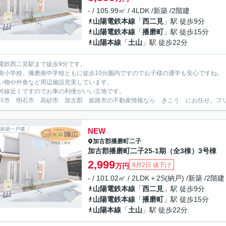
- / 105.99㎡ / 4LDK /新築 /2階建
山陽電鉄本線
「
西二見
」駅 徒歩9分
山陽電鉄本線
「
播磨町
」駅 徒歩15分
山陽本線
「
土山
」駅 徒歩22分
電鉄西二見駅まで徒歩9分です。
南小学校、播磨南中学校ともに徒歩10分圏内ですのでお子様の通学も安心ですね。
い物や外食など周辺施設充実しています。
幹線近くですのでお車の利便がいい立地です。
川市 明石市 高砂市 加古郡 姫路市の不動産情報なら きこう にお任せ。フリーダイ
新築一戸建
NEW
加古郡播磨町
二子
加古郡播磨町二子25-1期（全3棟）3号棟
2,999
8月2日 値下げ
万円
- / 101.02㎡ / 2LDK＋2S(納戸) /新築 /2階建
山陽電鉄本線
「
西二見
」駅 徒歩9分
山陽電鉄本線
「
播磨町
」駅 徒歩15分
山陽本線
「
土山
」駅 徒歩22分