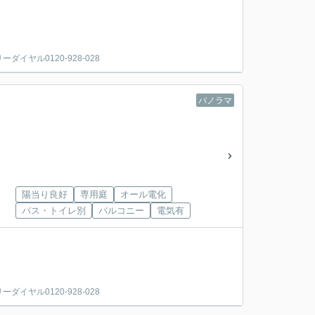
ヤル0120-928-028
パノラマ
陽当り良好
専用庭
オール電化
バス・トイレ別
バルコニー
電気有
ヤル0120-928-028