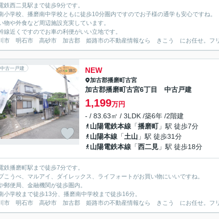
電鉄西二見駅まで徒歩9分です。
南小学校、播磨南中学校ともに徒歩10分圏内ですのでお子様の通学も安心ですね。
い物や外食など周辺施設充実しています。
幹線近くですのでお車の利便がいい立地です。
川市 明石市 高砂市 加古郡 姫路市の不動産情報なら きこう にお任せ。フリーダイ
中古一戸建
NEW
加古郡播磨町
古宮
加古郡播磨町古宮6丁目 中古戸建
1,199
万円
- / 83.63㎡ / 3LDK /築6年 /2階建
山陽電鉄本線
「
播磨町
」駅 徒歩7分
山陽本線
「
土山
」駅 徒歩31分
山陽電鉄本線
「
西二見
」駅 徒歩18分
電鉄播磨町駅まで徒歩7分です。
プこうべ、マルアイ、ダイレックス、ライフォートがお買い物にいいですね。
や郵便局、金融機関が徒歩圏内。
南小学校まで徒歩13分、播磨南中学校まで徒歩16分。
川市 明石市 高砂市 加古郡 姫路市の不動産情報なら きこう にお任せ。フリーダイ