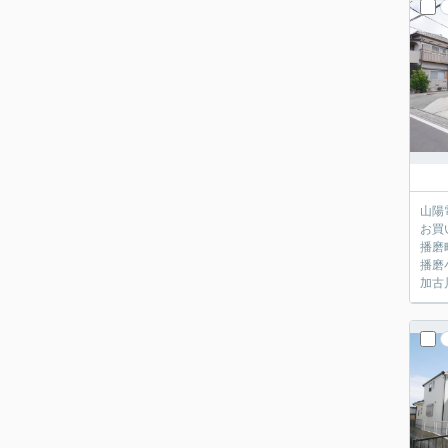
山陽
お買
播磨
播磨
加古