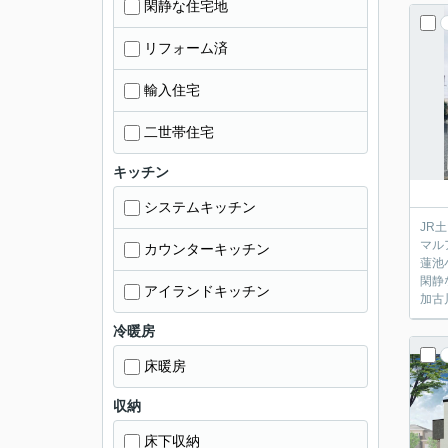
閑静な住宅地
リフォーム済
輸入住宅
二世帯住宅
キッチン
システムキッチン
JR
マル
カウンターキッチン
蓮池
閑静
アイランドキッチン
加古
冷暖房
床暖房
収納
床下収納