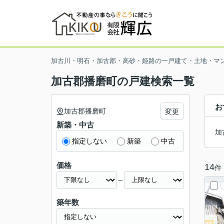
加古川・明石・加古郡・高砂・姫路の一戸建て・土地・マ
加古郡播磨町の戸建検索一覧
お
加古郡播磨町
変更
新築・中古
加
指定しない
新築
中古
価格
14
件
～
築年数