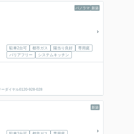
パノラマ
新築
駐車2台可
都市ガス
陽当り良好
専用庭
バリアフリー
システムキッチン
ヤル0120-928-028
新築
駐車2台可
都市ガス
専用庭