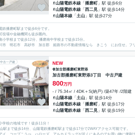
山陽電鉄本線
「
播磨町
」駅 徒歩6分
山陽電鉄本線
「
西二見
」駅 徒歩14分
山陽本線
「
土山
」駅 徒歩27分
電鉄播磨町駅まで徒歩6分です。
町役場や金融機関も徒歩圏内。
南小学校まで徒歩12分、播磨南中学校まで徒歩15分。
川市 明石市 高砂市 加古郡 姫路市の不動産情報なら きこう にお任せ。フリーダイ
中古一戸建
NEW
加古郡播磨町
東野添
加古郡播磨町東野添3丁目 中古戸建
800
万円
- / 75.34㎡ / 4DK＋S(納戸) /築47年 /2階建
山陽本線
「
土山
」駅 徒歩14分
山陽電鉄本線
「
播磨町
」駅 徒歩17分
山陽電鉄本線
「
西二見
」駅 徒歩19分
小学校の地域です！徒歩11分！
土山駅まで徒歩14分、山陽電鉄播磨町駅まで徒歩17分で2WAYアクセス可能です。
アイ、コープこうべ、ハローズ、アルカドラッグが近くにあるのでお買い物に便利