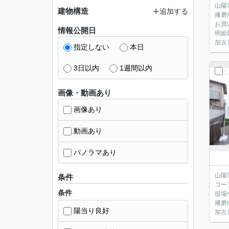
山陽
建物構造
追加する
播磨
お買
情報公開日
明姫
加古
指定しない
本日
3日以内
1週間以内
画像・動画あり
画像あり
動画あり
パノラマあり
山陽
条件
コー
条件
役場
播磨
陽当り良好
加古