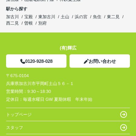
駅から探す
加古川
宝殿
東加古川
土山
浜の宮
魚住
東二見
西二見
曽根
別府
(有)輝広
0120-928-028
お問い合わせ
〒675-0104
兵庫県加古川市平岡町土山５６－１
営業時間：
9:30～18:30
定休日：
毎週水曜日 GW 夏期休暇 年末年始
トップページ
スタッフ