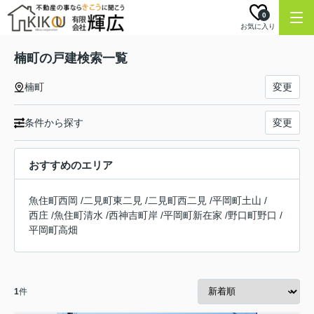
0
お気に入り
楠町の戸建検索一覧
楠町
変更
条件から探す
変更
おすすめのエリア
魚住町西岡
/
二見町東二見
/
二見町西二見
/
平岡町土山
/
西庄
/
魚住町清水
/
西神吉町岸
/
平岡町新在家
/
野口町野口
/
平岡町高畑
1
件