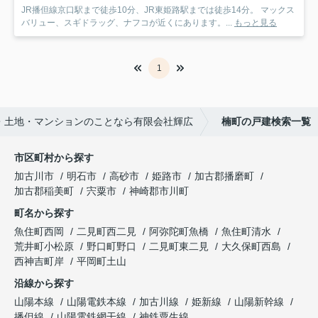
JR播但線京口駅まで徒歩10分、JR東姫路駅までは徒歩14分。 マックス
バリュー、スギドラッグ、ナフコが近くにあります。...
もっと見る
1
・土地・マンションのことなら有限会社輝広
楠町の戸建検索一覧
市区町村から探す
加古川市
明石市
高砂市
姫路市
加古郡播磨町
加古郡稲美町
宍粟市
神崎郡市川町
町名から探す
魚住町西岡
二見町西二見
阿弥陀町魚橋
魚住町清水
荒井町小松原
野口町野口
二見町東二見
大久保町西島
西神吉町岸
平岡町土山
沿線から探す
山陽本線
山陽電鉄本線
加古川線
姫新線
山陽新幹線
播但線
山陽電鉄網干線
神鉄粟生線