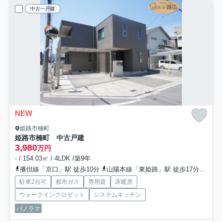
中古一戸建
NEW
姫路市楠町
姫路市楠町 中古戸建
3,980
万円
- / 154.03㎡ / 4LDK /築9年
播但線「京口」駅 徒歩10分
山陽本線「東姫路」駅 徒歩17分
山陽
駐車2台可
都市ガス
専用庭
床暖房
ウォークインクロゼット
システムキッチン
パノラマ