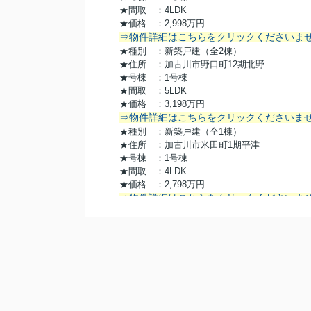
★間取 ：4LDK
★価格 ：2,998万円
⇒物件詳細はこちらをクリックくださいま
★種別 ：新築戸建（全2棟）
★住所 ：加古川市野口町12期北野
★号棟 ：1号棟
★間取 ：5LDK
★価格 ：3,198万円
⇒物件詳細はこちらをクリックくださいま
★種別 ：新築戸建（全1棟）
★住所 ：加古川市米田町1期平津
★号棟 ：1号棟
★間取 ：4LDK
★価格 ：2,798万円
⇒物件詳細はこちらをクリックくださいま
★種別 ：売土地
★住所 ：明石市大久保町高丘7丁目
★敷地 ：約83坪
★価格 ：2,280万円
⇒物件詳細はこちらをクリックくださいま
★種別 ：中古マンション
★住所 ：明石市二見町東二見
★階数 ：3階