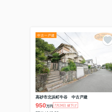
★間取 ：3LDK
★価格 ：1,180万円
⇒物件詳細はこちらをクリックくださいま
★種別 ：新築戸建（全3棟）
★住所 ：姫路市玉手1期
★号棟 ：2号棟
★間取 ：4LDK
中古一戸建
★価格 ：3,098万円
⇒物件詳細はこちらをクリックくださいま
他号棟も値下げとなります
★種別 ：新築戸建（全5棟）
★住所 ：姫路市西庄4期
★号棟 ：2号棟
★間取 ：4LDK
★価格 ：2,498万円
⇒物件詳細はこちらをクリックくださいま
3.4.5号棟も値下げとなります
★種別 ：新築戸建（残２棟）
★住所 ：稲美町中村1期
★号棟 ：2号棟
高砂市北浜町牛谷 中古戸建
★間取 ：4LDK
950
★価格 ：2,798万円
7月24日 値下げ
万円
⇒物件詳細はこちらをクリックくださいま