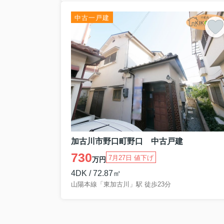
敷地100坪以上 駐車2台可
〇尾上町養田 中古戸建〇
中古一戸建
4180万円
山陽電鉄尾上の松駅徒歩9分
カーポート2台可 LDK床暖房
〇高砂市米田町米田 中古マンション〇
1300万円
価格変更
3L
DK
ペット飼育可（規約有）
9階 オートロック 日当たり良好
〇二見町西二見 中古マンション〇
1090
万円
価格変更
3L
DK
2面バルコニー
2階
65
平米 日当たり良好
〇加古川市平岡町土山 中古戸建〇
加古川市野口町野口 中古戸建
2480万円
JR土山駅徒歩
8
分
730
7月27日 値下げ
万円
ヤング開発施工 オール電化住宅
〇宍粟市一宮町 中古戸建〇
4DK / 72.87㎡
420万円
山陽本線「東加古川」駅 徒歩23分
1
LDK 避暑地の別荘
リフォーム歴あり
〇野口町長砂 中古戸建〇
320万円