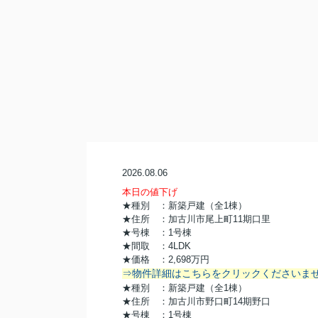
2026.08.06
本日の値下げ
★種別 ：新築戸建（全1棟）
★住所 ：加古川市尾上町11期口里
★号棟 ：1号棟
★間取 ：4LDK
★価格 ：2,
698万円
⇒物件詳細はこちらをクリックくださいま
★種別 ：新築戸建（全1棟）
★住所 ：加古川市野口町14期野口
★号棟 ：1号棟