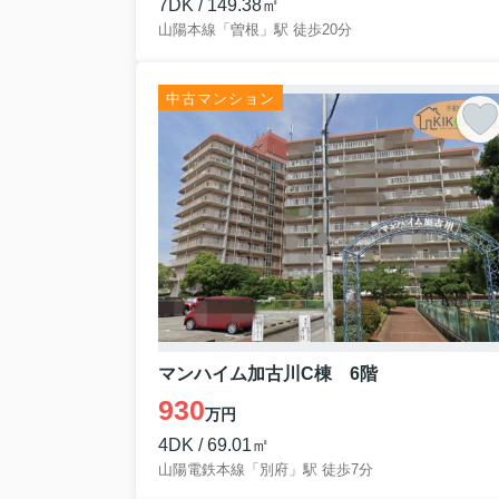
7DK / 149.38㎡
山陽本線「曽根」駅 徒歩20分
おすすめ物件
〇姫路市勝原区宮田 中古戸建〇
1580万円
価格変更
JR網干駅徒歩21分
中古マンション
駐車2台 リフォーム完成
〇姫路市御国野町御着 中古戸建〇
成約御礼
〇加古郡稲美町六分一 土地〇
750万円
建築条件無し
有効敷地約37.4坪
明石西ICまで車で約7分
〇高砂市梅井 中古戸建〇
1490万円
山陽電鉄伊保駅徒歩10分
平成15年築 ３LDK＋WIC
〇姫路市御立中４丁目 中古戸建〇
マンハイム加古川C棟 6階
1630万円
価格変更
駐車３台（車種による）
930
万円
鉄骨造３階建て7LDK
〇加古川町大野 中古戸建〇
4DK / 69.01㎡
3600万円
価格変更
山陽電鉄本線「別府」駅 徒歩7分
JR加古川線日岡駅徒歩8分