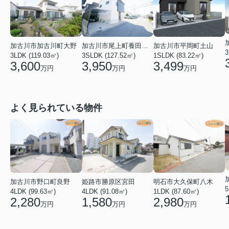
加古川市平岡町土山
加古川市加古川町大野
加古川市尾上町養田２丁目
3
1SLDK (83.22㎡)
3LDK (119.03㎡)
3SLDK (127.52㎡)
3,499
3,600
3,950
万円
万円
万円
よく見られている物件
加古川市野口町良野
姫路市勝原区宮田
明石市大久保町八木
5
4LDK (99.63㎡)
4LDK (91.08㎡)
1LDK (87.60㎡)
2,280
1,580
2,980
万円
万円
万円