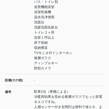
バス・トイレ別
追焚機能浴室
浴室乾燥機
温水洗浄便座
洗面台
洗髪洗面化粧台
トイレ２ヶ所
浴室１坪以上
床下収納
収納豊富
TVモニタ付インターホン
複層ガラス
ディンプルキー
防犯カメラ
-
設備(その他)
駐車2台（車種による）
備考
冷暖房効果を高める複層ガラスでもっと節電
＆エコですね。
人感センサー付き玄関灯は便利で省エネ、ま