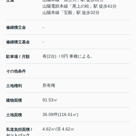
交通
山陽電鉄本線
「
尾上の松
」駅 徒歩41分
山陽本線
「
宝殿
」駅 徒歩32分
-
修繕積立金
-
修繕積立基金
有(2台) / 0円 車種による。
駐車場 / 月額
その他条件
所有権
土地権利
91.53㎡
建物面積
35.09坪(116.01㎡)
土地面積
4.62㎡/済 4.62㎡
私道負担面積 /
セットバック