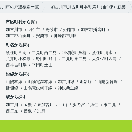
古川市の戸建検索一覧
加古川市加古川町本町第1（全1棟）新築
市区町村から探す
加古川市
明石市
高砂市
姫路市
加古郡播磨町
加古郡稲美町
宍粟市
神崎郡市川町
町名から探す
魚住町西岡
二見町西二見
阿弥陀町魚橋
魚住町清水
荒井町小松原
野口町野口
二見町東二見
大久保町西島
西神吉町岸
平岡町土山
沿線から探す
山陽本線
山陽電鉄本線
加古川線
姫新線
山陽新幹線
播但線
山陽電鉄網干線
神鉄粟生線
駅から探す
加古川
宝殿
東加古川
土山
浜の宮
魚住
東二見
西二見
曽根
別府