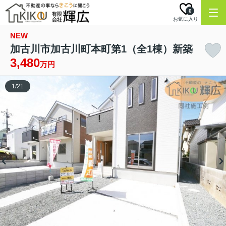
0
お気に入り
NEW
加古川市加古川町本町第1（全1棟）新築
3,480
万円
1
/
21