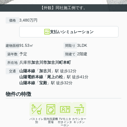
【外観】同社施工例です。
3,480万円
価格
支払いシミュレーション
91.53㎡
3LDK
建物面積
間取り
予定
2階建
築年数
階建て
兵庫県
加古川市
加古川町本町
所在地
山陽本線
「
加古川
」駅 徒歩12分
交通
山陽電鉄本線
「
尾上の松
」駅 徒歩41分
山陽本線
「
宝殿
」駅 徒歩32分
物件の特徴
バストイレ
室内洗濯機
TVモニタ
カウンター
別
置場
付きインタ
キッチン
ーホン