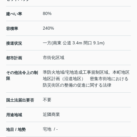
80%
建ぺい率
240%
容積率
一方(南東 公道 3.4m 間口 9.1m)
接道状況
市街化区域
都市計画
準防火地域/宅地造成工事規制区域。本町地区
その他法令上の制
限
地区計画（沿道地区） 密集市街地における
防災街区の整備の促進に関する法律
不要
国土法届出要否
近隣商業
用途地域
宅地 / -
地目 / 地勢