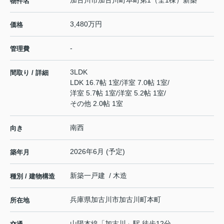
加古川市加古川町本町第1（全1棟）新築
物件名
3,480万円
価格
-
管理費
3LDK
間取り / 詳細
LDK 16.7帖 1室
/
洋室 7.0帖 1室
/
洋室 5.7帖 1室
/
洋室 5.2帖 1室
/
その他 2.0帖 1室
南西
向き
2026年6月 (予定)
築年月
新築一戸建 / 木造
種別 / 建物構造
兵庫県
加古川市
加古川町本町
所在地
山陽本線
「
加古川
」駅 徒歩12分