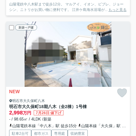
山陽電鉄中八木駅まで徒歩12分。 マルアイ、イオン、ビブレ、ジョー
シン、ニトリがお買い物に便利です。 江井ケ島海水浴場が...
もっと見る
新築一戸建
NEW
明石市大久保町八木
明石市大久保町18期八木（全2棟）1号棟
2,998
万円
7月26日 値下げ
- / 98.65㎡ / 4LDK /新築
山陽電鉄本線「中八木」駅 徒歩15分
山陽本線「大久保」駅 徒歩21分
駐車2台可
都市ガス
専用庭
収納豊富