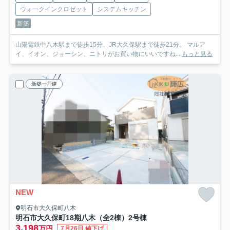
ウォークインクロゼット
システムキッチン
新築
山陽電鉄中八木駅まで徒歩15分、JR大久保駅まで徒歩21分。 マルア
イ、イオン、ジョーシン、ニトリがお買い物にいいですね...
もっと見る
新築一戸建
NEW
明石市大久保町八木
明石市大久保町18期八木（全2棟）2号棟
3,198
万円
7月26日 値下げ