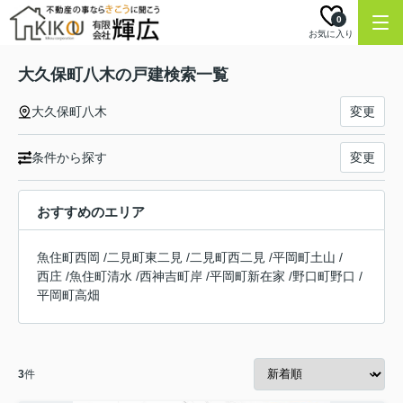
0
お気に入り
大久保町八木の戸建検索一覧
大久保町八木
変更
条件から探す
変更
おすすめのエリア
魚住町西岡
/
二見町東二見
/
二見町西二見
/
平岡町土山
/
西庄
/
魚住町清水
/
西神吉町岸
/
平岡町新在家
/
野口町野口
/
平岡町高畑
3
件