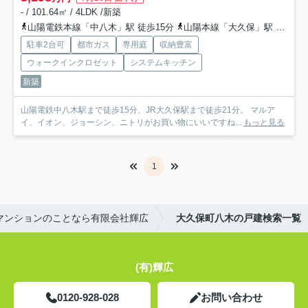
- / 101.64㎡ / 4LDK /新築
山陽電鉄本線「中八木」駅 徒歩15分
山陽本線「大久保」駅 徒歩21分
駐車2台可
都市ガス
専用庭
収納豊富
ウォークインクロゼット
システムキッチン
新築
山陽電鉄中八木駅まで徒歩15分、JR大久保駅まで徒歩21分。 マルア
イ、イオン、ジョーシン、ニトリがお買い物にいいですね...
もっと見る
1
マンションのことなら有限会社輝広
大久保町八木の戸建検索一覧
(有)輝広
0120-928-028
お問い合わせ