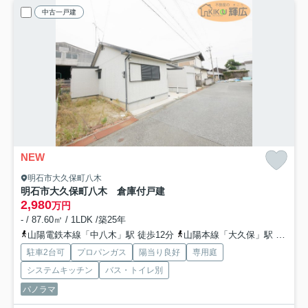
中古一戸建
NEW
明石市大久保町八木
明石市大久保町八木 倉庫付戸建
2,980
万円
- / 87.60㎡ / 1LDK /築25年
山陽電鉄本線「中八木」駅 徒歩12分
山陽本線「大久保」駅 徒歩23分
駐車2台可
プロパンガス
陽当り良好
専用庭
システムキッチン
バス・トイレ別
パノラマ