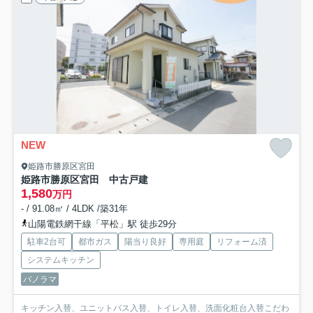
NEW
姫路市勝原区宮田
姫路市勝原区宮田 中古戸建
1,580
万円
- / 91.08㎡ / 4LDK /築31年
山陽電鉄網干線「平松」駅 徒歩29分
駐車2台可
都市ガス
陽当り良好
専用庭
リフォーム済
システムキッチン
パノラマ
キッチン入替、ユニットバス入替、トイレ入替、洗面化粧台入替こだわ