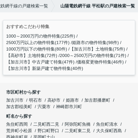
電鉄網干線の戸建検索一覧
山陽電鉄網干線 平松駅の戸建検索一覧
おすすめこだわり特集
1000～2000万円の物件特集(225件)
2500万円以上の物件特集(177件)
姫路市の物件特集(98件)
1000万円以下の物件特集(80件)
【加古川市】土地特集(75件)
【高砂市】土地特集(72件)
2000～2500万円の物件特集(71件)
【加古川市】中古戸建て特集(47件)
価格変更物件特集(46件)
【加古川市】新築戸建て物件特集(40件)
市区町村から探す
加古川市
明石市
高砂市
姫路市
加古郡播磨町
加古郡稲美町
宍粟市
神崎郡市川町
町名から探す
魚住町西岡
二見町西二見
阿弥陀町魚橋
魚住町清水
荒井町小松原
野口町野口
二見町東二見
大久保町西島
西神吉町岸
平岡町土山