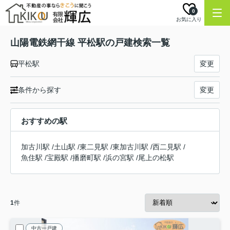
0
お気に入り
山陽電鉄網干線 平松駅の戸建検索一覧
平松駅
変更
条件から探す
変更
おすすめの駅
加古川駅
/
土山駅
/
東二見駅
/
東加古川駅
/
西二見駅
/
魚住駅
/
宝殿駅
/
播磨町駅
/
浜の宮駅
/
尾上の松駅
1
件
中古一戸建