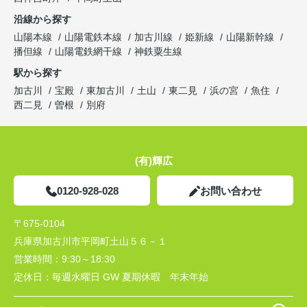
沿線から探す
山陽本線
山陽電鉄本線
加古川線
姫新線
山陽新幹線
播但線
山陽電鉄網干線
神鉄粟生線
駅から探す
加古川
宝殿
東加古川
土山
東二見
浜の宮
魚住
西二見
曽根
別府
(有)輝広
0120-928-028
お問い合わせ
〒675-0104
兵庫県加古川市平岡町土山５６－１
営業時間：
9:30～18:30
定休日：
毎週水曜日 GW 夏期休暇 年末年始