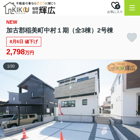
0
お気に入り
NEW
加古郡稲美町中村１期（全3棟）2号棟
8月6日 値下げ
2,798
万円
1
/
30