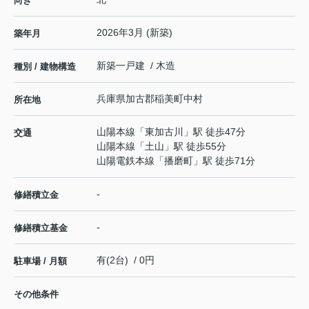
向き
2026年3月 (新築)
築年月
新築一戸建 / 木造
種別 / 建物構造
兵庫県
加古郡稲美町
中村
所在地
山陽本線
「
東加古川
」駅 徒歩47分
交通
山陽本線
「
土山
」駅 徒歩55分
山陽電鉄本線
「
播磨町
」駅 徒歩71分
-
修繕積立金
-
修繕積立基金
有(2台) / 0円
駐車場 / 月額
その他条件