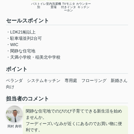
バストイレ
室内洗濯機
TVモニタ
カウンター
別
置場
付きインタ
キッチン
ーホン
セールスポイント
・LDK21帖以上
・駐車場並列2台可
・WIC
・閑静な住宅地
・天満小学校・稲美北中学校
ポイント
ベランダ
システムキッチン
専用庭
フローリング
新婚さん
向け
担当者のコメント
閑静な住宅地でのびのび子育てできる新生活を始め
ませんか。
フーディーズいなみが近くにあるのでお買い物に便
岡村 典明
利です。