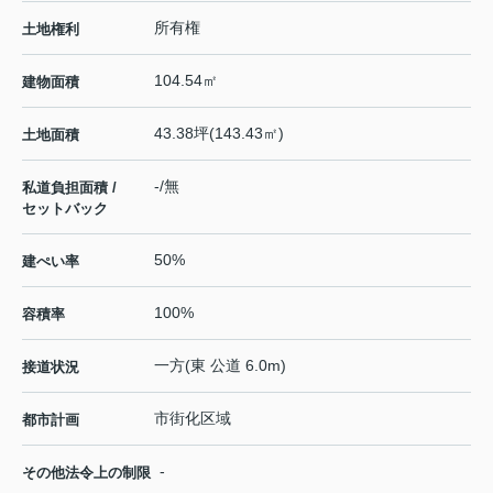
所有権
土地権利
104.54㎡
建物面積
43.38坪(143.43㎡)
土地面積
-/無
私道負担面積 /
セットバック
50%
建ぺい率
100%
容積率
一方(東 公道 6.0m)
接道状況
市街化区域
都市計画
-
その他法令上の制限