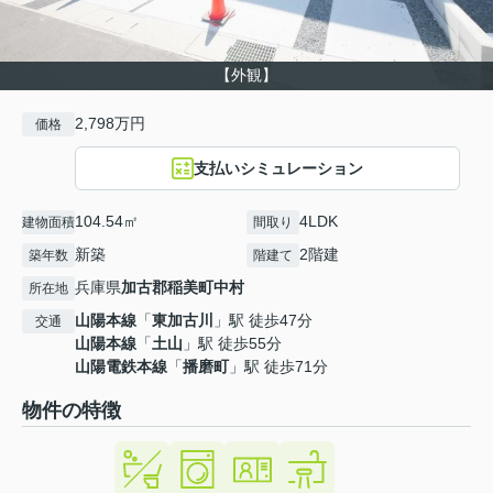
【外観】
2,798万円
価格
支払いシミュレーション
104.54㎡
4LDK
建物面積
間取り
新築
2階建
築年数
階建て
兵庫県
加古郡稲美町
中村
所在地
山陽本線
「
東加古川
」駅 徒歩47分
交通
山陽本線
「
土山
」駅 徒歩55分
山陽電鉄本線
「
播磨町
」駅 徒歩71分
物件の特徴