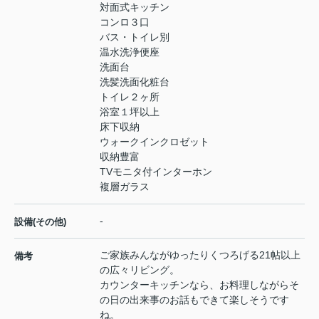
対面式キッチン
コンロ３口
バス・トイレ別
温水洗浄便座
洗面台
洗髪洗面化粧台
トイレ２ヶ所
浴室１坪以上
床下収納
ウォークインクロゼット
収納豊富
TVモニタ付インターホン
複層ガラス
-
設備(その他)
ご家族みんながゆったりくつろげる21帖以上
備考
の広々リビング。
カウンターキッチンなら、お料理しながらそ
の日の出来事のお話もできて楽しそうです
ね。