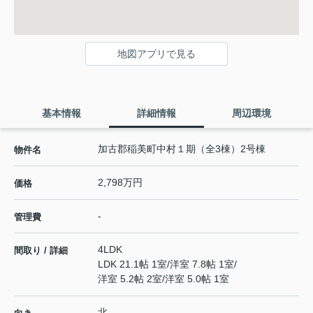
地図アプリで見る
基本情報
詳細情報
周辺環境
加古郡稲美町中村１期（全3棟）2号棟
物件名
2,798万円
価格
-
管理費
4LDK
間取り / 詳細
LDK 21.1帖 1室
/
洋室 7.8帖 1室
/
洋室 5.2帖 2室
/
洋室 5.0帖 1室
北