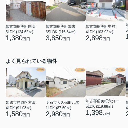
加古郡稲美町国安
加古郡稲美町加古
加古郡稲美町中村
5
5LDK (124.62㎡)
3SLDK (116.34㎡)
4LDK (103.92㎡)
1,380
3,850
2,898
万円
万円
万円
よく見られている物件
加古郡稲美町六分一
姫路市勝原区宮田
明石市大久保町八木
5LDK (119.88㎡)
4LDK (91.08㎡)
1LDK (87.60㎡)
4
1,398
1,580
2,980
万円
万円
万円