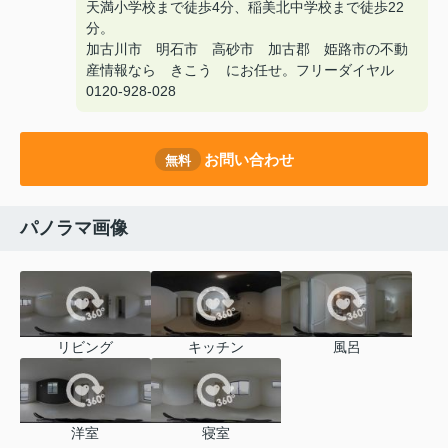
天満小学校まで徒歩4分、稲美北中学校まで徒歩22
分。
加古川市 明石市 高砂市 加古郡 姫路市の不動
産情報なら きこう にお任せ。フリーダイヤル
0120-928-028
お問い合わせ
無料
パノラマ画像
リビング
キッチン
風呂
洋室
寝室