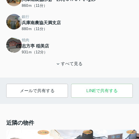
860ｍ（11分）
銀行
兵庫南農協天満支店
880ｍ（11分）
焼肉
志方亭 稲美店
931ｍ（12分）
すべて見る
メールで共有する
LINEで共有する
近隣の物件