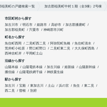
郡稲美町の戸建検索一覧
加古郡稲美町中村１期（全3棟）2号棟
市区町村から探す
加古川市
明石市
姫路市
高砂市
加古郡播磨町
加古郡稲美町
宍粟市
神崎郡市川町
町名から探す
魚住町西岡
二見町西二見
阿弥陀町魚橋
魚住町清水
荒井町小松原
野口町野口
二見町東二見
大久保町西島
西神吉町岸
平岡町土山
沿線から探す
山陽本線
山陽電鉄本線
加古川線
姫新線
山陽新幹線
播但線
山陽電鉄網干線
神鉄粟生線
駅から探す
加古川
宝殿
東加古川
土山
浜の宮
魚住
東二見
西二見
曽根
別府