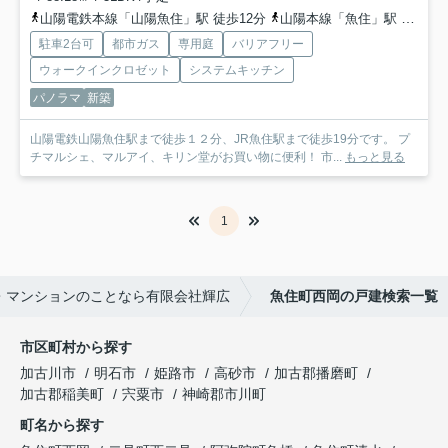
山陽電鉄本線「山陽魚住」駅 徒歩12分
山陽本線「魚住」駅 徒歩19分
駐車2台可
都市ガス
専用庭
バリアフリー
ウォークインクロゼット
システムキッチン
パノラマ
新築
山陽電鉄山陽魚住駅まで徒歩１２分、JR魚住駅まで徒歩19分です。 プ
チマルシェ、マルアイ、キリン堂がお買い物に便利！ 市...
もっと見る
1
・マンションのことなら有限会社輝広
魚住町西岡の戸建検索一覧
市区町村から探す
加古川市
明石市
姫路市
高砂市
加古郡播磨町
加古郡稲美町
宍粟市
神崎郡市川町
町名から探す