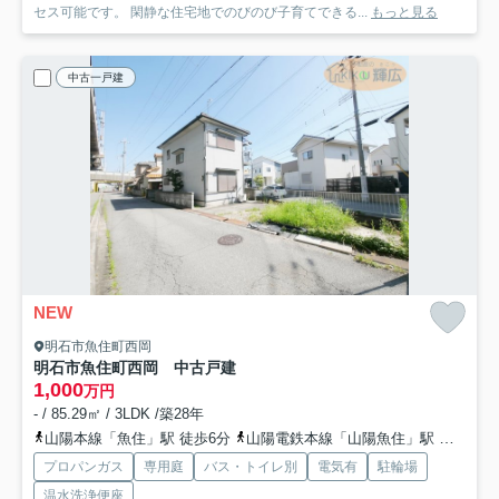
セス可能です。 閑静な住宅地でのびのび子育てできる...
もっと見る
中古一戸建
NEW
明石市魚住町西岡
明石市魚住町西岡 中古戸建
1,000
万円
- / 85.29㎡ / 3LDK /築28年
山陽本線「魚住」駅 徒歩6分
山陽電鉄本線「山陽魚住」駅 徒歩16分
プロパンガス
専用庭
バス・トイレ別
電気有
駐輪場
温水洗浄便座