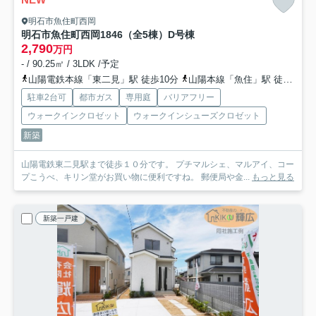
明石市魚住町西岡
明石市魚住町西岡1846（全5棟）D号棟
2,790
万円
- / 90.25㎡ / 3LDK /予定
山陽電鉄本線「東二見」駅 徒歩10分
山陽本線「魚住」駅 徒歩21分
駐車2台可
都市ガス
専用庭
バリアフリー
ウォークインクロゼット
ウォークインシューズクロゼット
新築
山陽電鉄東二見駅まで徒歩１０分です。 プチマルシェ、マルアイ、コー
プこうべ、キリン堂がお買い物に便利ですね。 郵便局や金...
もっと見る
新築一戸建