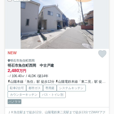
NEW
明石市魚住町西岡
明石市魚住町西岡 中古戸建
2,480
万円
- / 106.40㎡ / 4LDK /築14年
山陽本線「魚住」駅 徒歩12分
山陽電鉄本線「東二見」駅 徒歩13分
駐車2台可
都市ガス
専用庭
システムキッチン
カウンターキッチン
バス・トイレ別
パノラマ
ＪＲ魚住駅まで徒歩12分、山陽電鉄東二見駅まで徒歩13分で2WAYアク