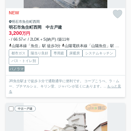
NEW
明石市魚住町西岡
明石市魚住町西岡 中古戸建
3,200
万円
- / 66.57㎡ / 2LDK＋S(納戸) /築11年
山陽本線「魚住」駅 徒歩3分
山陽電鉄本線「山陽魚住」駅 徒歩13分
都市ガス
陽当り良好
専用庭
床暖房
システムキッチン
バス・トイレ別
パノラマ
JR魚住駅まで徒歩３分で通勤通学に便利です。 コープこうべ、ラ・ム
ー、プチマルシェ、キリン堂、ジャパンが近くにあります。...
もっと見
る
中古一戸建