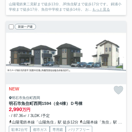
山陽電鉄東二見駅まで徒歩13分、JR魚住駅まで徒歩17分です。 錦浦小
学校まで徒歩17分、魚住中学校まで徒歩14分。 お...
もっと見る
新築一戸建
NEW
明石市魚住町西岡
明石市魚住町西岡1594（全4棟）Ｄ号棟
2,990
万円
- / 87.36㎡ / 3LDK /予定
山陽電鉄本線「山陽魚住」駅 徒歩12分
山陽本線「魚住」駅 徒歩19分
駐車2台可
都市ガス
専用庭
バリアフリー