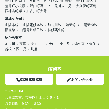
魚住町西岡
二見町西二見
阿弥陀町魚橋
魚住町清水
荒井町小松原
野口町野口
二見町東二見
大久保町西島
西神吉町岸
加古川町大野
沿線から探す
山陽本線
山陽電鉄本線
加古川線
姫新線
山陽新幹線
播但線
山陽電鉄網干線
神鉄粟生線
駅から探す
加古川
宝殿
東加古川
土山
東二見
浜の宮
魚住
曽根
西二見
別府
(有)輝広
0120-928-028
お問い合わせ
〒675-0104
兵庫県加古川市平岡町土山５６－１
営業時間：
9:30～18:30