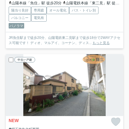
山陽本線「魚住」駅 徒歩20分
山陽電鉄本線「東二見」駅 徒歩17分
陽当り良好
専用庭
オール電化
バス・トイレ別
バルコニー
電気有
パノラマ
JR魚住駅まで徒歩20分、山陽電鉄東二見駅まで徒歩18分で2WAYアクセ
ス可能です！ ディオ、マルアイ、コーナン、ディス...
もっと見る
中古一戸建
NEW