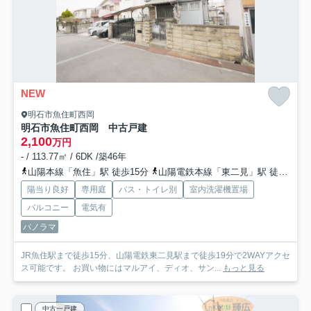
NEW
明石市魚住町西岡
明石市魚住町西岡 中古戸建
2,100
万円
- / 113.77㎡ / 6DK /築46年
山陽本線「魚住」駅 徒歩15分
山陽電鉄本線「東二見」駅 徒歩19分
陽当り良好
専用庭
バス・トイレ別
室内洗濯機置場
バルコニー
電気有
パノラマ
JR魚住駅まで徒歩15分、山陽電鉄東二見駅まで徒歩19分で2WAYアクセ
ス可能です。 お買い物にはマルアイ、ディオ、サン...
もっと見る
中古一戸建