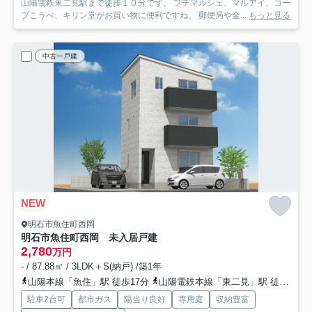
山陽電鉄東二見駅まで徒歩１０分です。 プチマルシェ、マルアイ、コー
プこうべ、キリン堂がお買い物に便利ですね。 郵便局や金...
もっと見る
中古一戸建
NEW
明石市魚住町西岡
明石市魚住町西岡 未入居戸建
2,780
万円
- / 87.88㎡ / 3LDK＋S(納戸) /築1年
山陽本線「魚住」駅 徒歩17分
山陽電鉄本線「東二見」駅 徒歩16分
駐車2台可
都市ガス
陽当り良好
専用庭
収納豊富