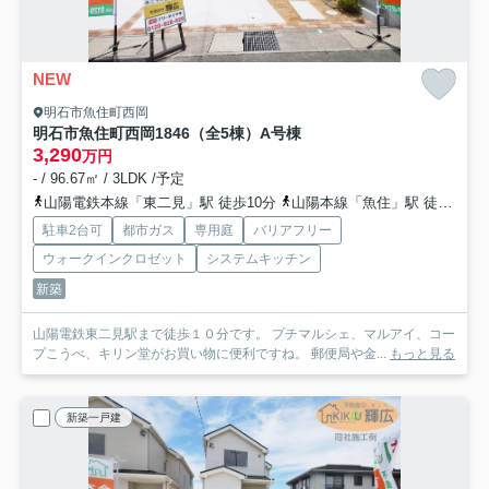
NEW
明石市魚住町西岡
明石市魚住町西岡1846（全5棟）A号棟
3,290
万円
- / 96.67㎡ / 3LDK /予定
山陽電鉄本線「東二見」駅 徒歩10分
山陽本線「魚住」駅 徒歩21分
駐車2台可
都市ガス
専用庭
バリアフリー
ウォークインクロゼット
システムキッチン
新築
山陽電鉄東二見駅まで徒歩１０分です。 プチマルシェ、マルアイ、コー
プこうべ、キリン堂がお買い物に便利ですね。 郵便局や金...
もっと見る
新築一戸建