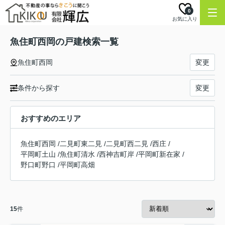
0
お気に入り
魚住町西岡の戸建検索一覧
魚住町西岡
変更
条件から探す
変更
おすすめのエリア
魚住町西岡
/
二見町東二見
/
二見町西二見
/
西庄
/
平岡町土山
/
魚住町清水
/
西神吉町岸
/
平岡町新在家
/
野口町野口
/
平岡町高畑
15
件