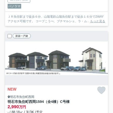
パノラマ
ＪＲ魚住駅まで徒歩６分、山陽電鉄山陽魚住駅まで徒歩１６分で2WAY
アクセス可能です。 コープこうべ、プチマルシェ、ラ・ム...
もっと見る
新築一戸建
NEW
明石市魚住町西岡
明石市魚住町西岡1594（全4棟）C号棟
2,990
万円
- / 88.18㎡ / 3LDK /予定