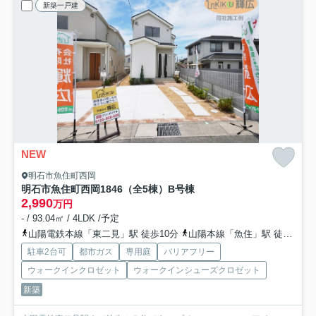
新築一戸建
NEW
明石市魚住町西岡
明石市魚住町西岡1846（全5棟）B号棟
2,990
万円
- / 93.04㎡ / 4LDK /予定
山陽電鉄本線「東二見」駅 徒歩10分
山陽本線「魚住」駅 徒歩21分
駐車2台可
都市ガス
専用庭
バリアフリー
ウォークインクロゼット
ウォークインシューズクロゼット
新築