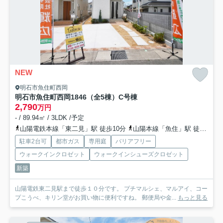
NEW
明石市魚住町西岡
明石市魚住町西岡1846（全5棟）C号棟
2,790
万円
- / 89.94㎡ / 3LDK /予定
山陽電鉄本線「東二見」駅 徒歩10分
山陽本線「魚住」駅 徒歩21分
駐車2台可
都市ガス
専用庭
バリアフリー
ウォークインクロゼット
ウォークインシューズクロゼット
新築
山陽電鉄東二見駅まで徒歩１０分です。 プチマルシェ、マルアイ、コー
プこうべ、キリン堂がお買い物に便利ですね。 郵便局や金...
もっと見る