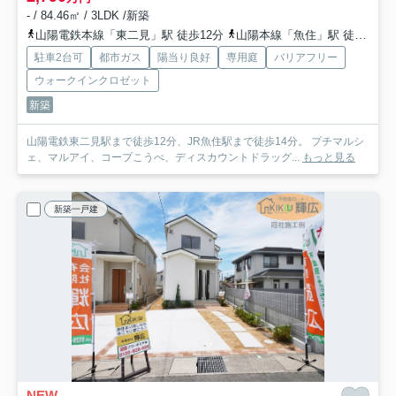
- / 84.46㎡ / 3LDK /新築
山陽電鉄本線「東二見」駅 徒歩12分
山陽本線「魚住」駅 徒歩15分
駐車2台可
都市ガス
陽当り良好
専用庭
バリアフリー
ウォークインクロゼット
新築
山陽電鉄東二見駅まで徒歩12分、JR魚住駅まで徒歩14分。 プチマルシ
ェ、マルアイ、コープこうべ、ディスカウントドラッグ...
もっと見る
新築一戸建
NEW