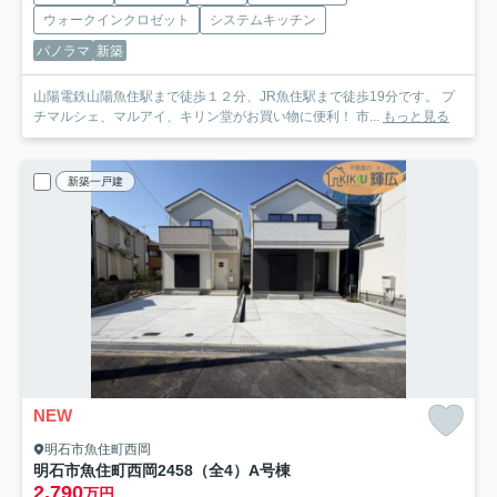
ウォークインクロゼット
システムキッチン
パノラマ
新築
山陽電鉄山陽魚住駅まで徒歩１２分、JR魚住駅まで徒歩19分です。 プ
チマルシェ、マルアイ、キリン堂がお買い物に便利！ 市...
もっと見る
新築一戸建
NEW
明石市魚住町西岡
明石市魚住町西岡2458（全4）A号棟
2,790
万円