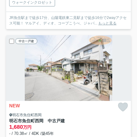
ウォークインクロゼット
JR魚住駅まで徒歩17分、山陽電鉄東二見駅まで徒歩16分で2wayアクセ
ス可能！ マルアイ、ディオ、コープこうべ、ジャパ...
もっと見る
中古一戸建
NEW
明石市魚住町西岡
明石市魚住町西岡 中古戸建
1,680
万円
- / 70.38㎡ / 4DK /築45年