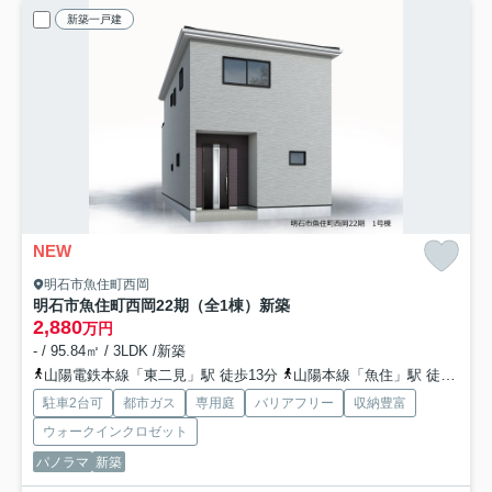
新築一戸建
NEW
明石市魚住町西岡
明石市魚住町西岡22期（全1棟）新築
2,880
万円
- / 95.84㎡ / 3LDK /新築
山陽電鉄本線「東二見」駅 徒歩13分
山陽本線「魚住」駅 徒歩17分
駐車2台可
都市ガス
専用庭
バリアフリー
収納豊富
ウォークインクロゼット
パノラマ
新築