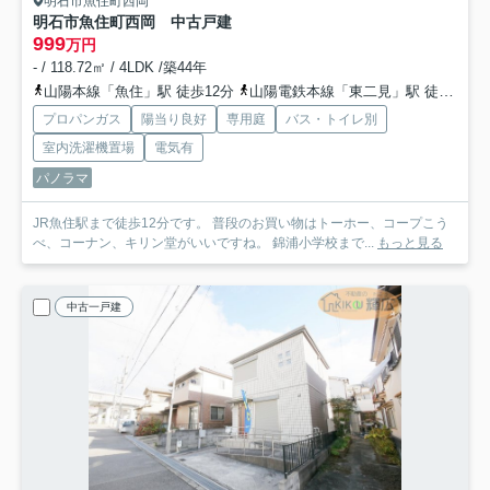
明石市魚住町西岡
明石市魚住町西岡 中古戸建
999
万円
- / 118.72㎡ / 4LDK /築44年
山陽本線「魚住」駅 徒歩12分
山陽電鉄本線「東二見」駅 徒歩15分
プロパンガス
陽当り良好
専用庭
バス・トイレ別
室内洗濯機置場
電気有
パノラマ
JR魚住駅まで徒歩12分です。 普段のお買い物はトーホー、コープこう
べ、コーナン、キリン堂がいいですね。 錦浦小学校まで...
もっと見る
中古一戸建