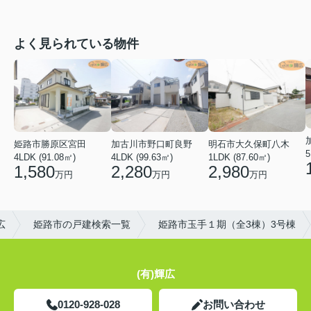
よく見られている物件
姫路市勝原区宮田
加古川市野口町良野
明石市大久保町八木
5
4LDK (91.08㎡)
4LDK (99.63㎡)
1LDK (87.60㎡)
1,580
2,280
2,980
万円
万円
万円
広
姫路市の戸建検索一覧
姫路市玉手１期（全3棟）3号棟
(有)輝広
0120-928-028
お問い合わせ