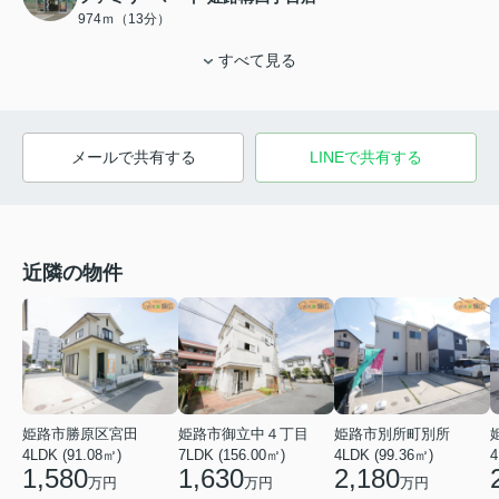
974ｍ（13分）
すべて見る
メールで共有する
LINEで共有する
近隣の物件
姫路市勝原区宮田
姫路市御立中４丁目
姫路市別所町別所
4LDK (91.08㎡)
7LDK (156.00㎡)
4LDK (99.36㎡)
4
1,580
1,630
2,180
万円
万円
万円