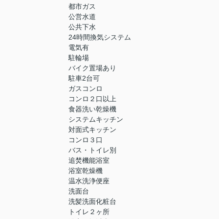
都市ガス
公営水道
公共下水
24時間換気システム
電気有
駐輪場
バイク置場あり
駐車2台可
ガスコンロ
コンロ２口以上
食器洗い乾燥機
システムキッチン
対面式キッチン
コンロ３口
バス・トイレ別
追焚機能浴室
浴室乾燥機
温水洗浄便座
洗面台
洗髪洗面化粧台
トイレ２ヶ所