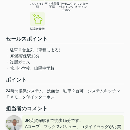
バストイレ
室内洗濯機
TVモニタ
カウンター
別
置場
付きインタ
キッチン
ーホン
浴室乾燥機
セールスポイント
・駐車２台並列（車種による）
・JR英賀保駅15分
・複層ガラス
・荒川小学校、山陽中学校
ポイント
24時間換気システム
洗面台
駐車２台可
システムキッチン
ＴＶモニタ付インターホン
担当者のコメント
JR英賀保駅まで徒歩15分です。
Aコープ、マックスバリュー、ゴダイドラッグがお買