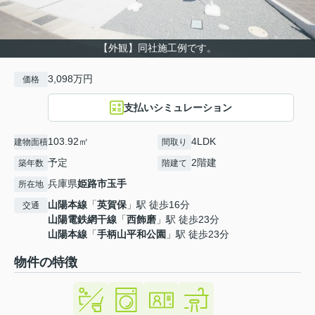
【外観】同社施工例です。
3,098万円
価格
支払いシミュレーション
103.92㎡
4LDK
建物面積
間取り
予定
2階建
築年数
階建て
兵庫県
姫路市
玉手
所在地
山陽本線
「
英賀保
」駅 徒歩16分
交通
山陽電鉄網干線
「
西飾磨
」駅 徒歩23分
山陽本線
「
手柄山平和公園
」駅 徒歩23分
物件の特徴