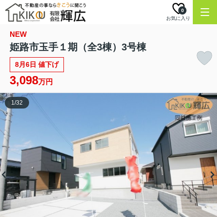
0
お気に入り
NEW
姫路市玉手１期（全3棟）3号棟
8月6日 値下げ
3,098
万円
1
/
32