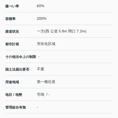
60%
建ぺい率
200%
容積率
一方(西 公道 5.8m 間口 7.2m)
接道状況
市街化区域
都市計画
-
その他法令上の制限
不要
国土法届出要否
第一種住居
用途地域
宅地 / -
地目 / 地勢
-
管理組合有無