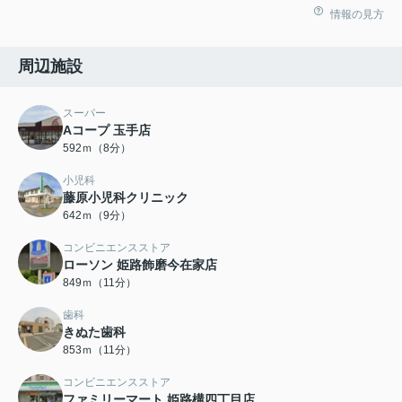
情報の見方
周辺施設
スーパー
Aコープ 玉手店
592ｍ（8分）
小児科
藤原小児科クリニック
642ｍ（9分）
コンビニエンスストア
ローソン 姫路飾磨今在家店
849ｍ（11分）
歯科
きぬた歯科
853ｍ（11分）
コンビニエンスストア
ファミリーマート 姫路構四丁目店