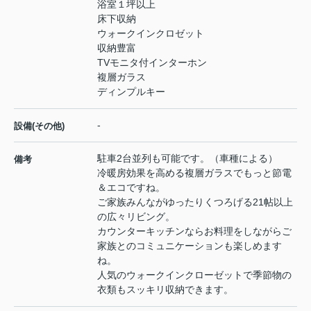
浴室１坪以上
床下収納
ウォークインクロゼット
収納豊富
TVモニタ付インターホン
複層ガラス
ディンプルキー
-
設備(その他)
駐車2台並列も可能です。（車種による）
備考
冷暖房効果を高める複層ガラスでもっと節電
＆エコですね。
ご家族みんながゆったりくつろげる21帖以上
の広々リビング。
カウンターキッチンならお料理をしながらご
家族とのコミュニケーションも楽しめます
ね。
人気のウォークインクローゼットで季節物の
衣類もスッキリ収納できます。