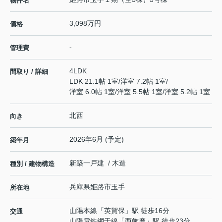
物件名
3,098万円
価格
-
管理費
4LDK
間取り / 詳細
LDK 21.1帖 1室
/
洋室 7.2帖 1室
/
洋室 6.0帖 1室
/
洋室 5.5帖 1室
/
洋室 5.2帖 1室
北西
向き
2026年6月 (予定)
築年月
新築一戸建 / 木造
種別 / 建物構造
兵庫県
姫路市
玉手
所在地
山陽本線
「
英賀保
」駅 徒歩16分
交通
山陽電鉄網干線
「
西飾磨
」駅 徒歩23分