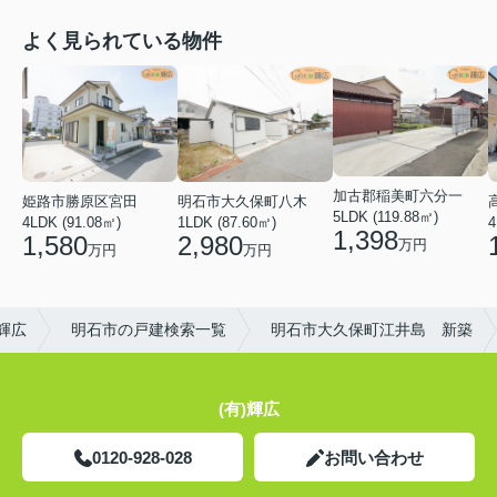
よく見られている物件
加古郡稲美町六分一
姫路市勝原区宮田
明石市大久保町八木
5LDK (119.88㎡)
4LDK (91.08㎡)
1LDK (87.60㎡)
4
1,398
1,580
2,980
万円
万円
万円
輝広
明石市の戸建検索一覧
明石市大久保町江井島 新築
(有)輝広
0120-928-028
お問い合わせ