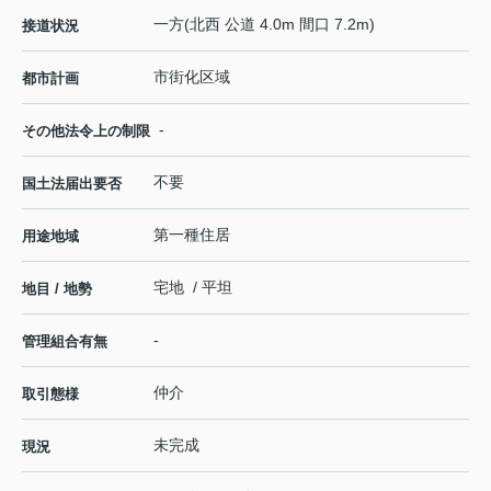
一方(北西 公道 4.0m 間口 7.2m)
接道状況
市街化区域
都市計画
-
その他法令上の制限
不要
国土法届出要否
第一種住居
用途地域
宅地 / 平坦
地目 / 地勢
-
管理組合有無
仲介
取引態様
未完成
現況