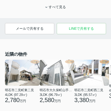
すべて見る
メールで共有する
LINEで共有する
近隣の物件
明石市二見町東二見
明石市大久保町山手台２丁目
明石市二見町西二見
4
4LDK (97.29㎡)
3LDK (96.79㎡)
3LDK (95.57㎡)
2,780
2,580
3,380
万円
万円
万円