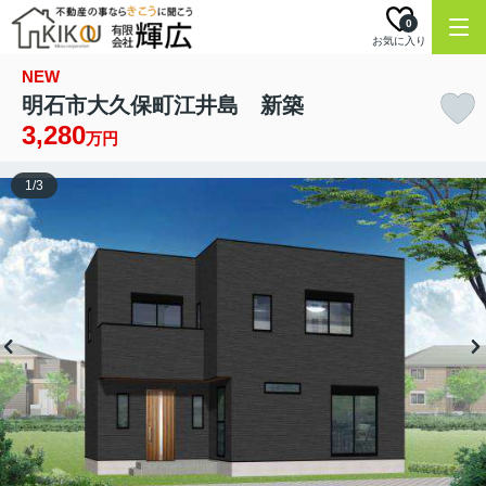
0
お気に入り
NEW
明石市大久保町江井島 新築
3,280
万円
1
/
3