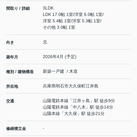
3LDK
間取り / 詳細
LDK 17.0帖 1室
/
洋室 6.0帖 1室
/
洋室 5.4帖 1室
/
洋室 5.3帖 1室
/
その他 3.0帖 1室
北
向き
2026年4月 (予定)
築年月
新築一戸建 / 木造
種別 / 建物構造
兵庫県
明石市
大久保町江井島
所在地
山陽電鉄本線
「
江井ヶ島
」駅 徒歩9分
交通
山陽電鉄本線
「
中八木
」駅 徒歩14分
山陽本線
「
大久保
」駅 徒歩21分
-
修繕積立金