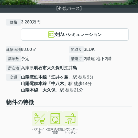
【外観パース】
3,280万円
価格
支払いシミュレーション
88.80㎡
3LDK
建物面積
間取り
予定
2階建 地下2階
築年数
階建て
兵庫県
明石市
大久保町江井島
所在地
山陽電鉄本線
「
江井ヶ島
」駅 徒歩9分
交通
山陽電鉄本線
「
中八木
」駅 徒歩14分
山陽本線
「
大久保
」駅 徒歩21分
物件の特徴
バストイレ
室内洗濯機
カウンター
別
置場
キッチン