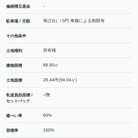
-
修繕積立基金
有(2台) / 0円 車種による制限有
駐車場 / 月額
その他条件
所有権
土地権利
88.80㎡
建物面積
28.44坪(94.04㎡)
土地面積
-/無
私道負担面積 /
セットバック
60%
建ぺい率
160%
容積率