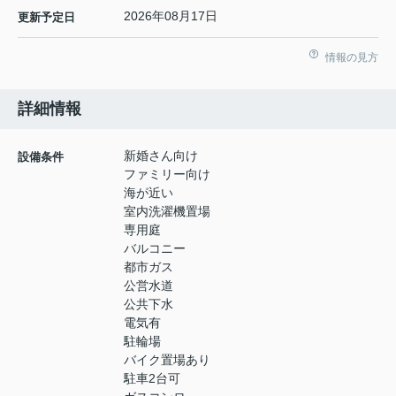
2026年08月17日
更新予定日
情報の見方
詳細情報
新婚さん向け
設備条件
ファミリー向け
海が近い
室内洗濯機置場
専用庭
バルコニー
都市ガス
公営水道
公共下水
電気有
駐輪場
バイク置場あり
駐車2台可