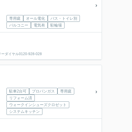
専用庭
オール電化
バス・トイレ別
バルコニー
電気有
駐輪場
ヤル0120-928-028
駐車2台可
プロパンガス
専用庭
リフォーム済
ウォークインシューズクロゼット
システムキッチン