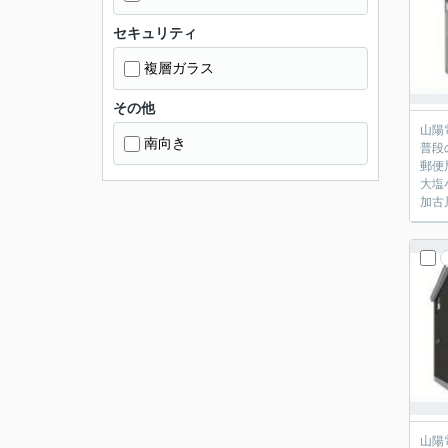
セキュリティ
複層ガラス
その他
山陽
南向き
普段
郵便
大塩
加古
山陽