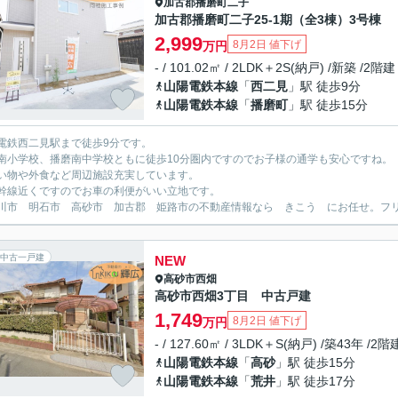
加古郡播磨町
二子
加古郡播磨町二子25-1期（全3棟）3号棟
2,999
8月2日 値下げ
万円
- / 101.02㎡ / 2LDK＋2S(納戸) /新築 /2階建
山陽電鉄本線
「
西二見
」駅 徒歩9分
山陽電鉄本線
「
播磨町
」駅 徒歩15分
電鉄西二見駅まで徒歩9分です。
南小学校、播磨南中学校ともに徒歩10分圏内ですのでお子様の通学も安心ですね。
い物や外食など周辺施設充実しています。
幹線近くですのでお車の利便がいい立地です。
川市 明石市 高砂市 加古郡 姫路市の不動産情報なら きこう にお任せ。フリーダイ
中古一戸建
NEW
高砂市
西畑
高砂市西畑3丁目 中古戸建
1,749
8月2日 値下げ
万円
- / 127.60㎡ / 3LDK＋S(納戸) /築43年 /2階
山陽電鉄本線
「
高砂
」駅 徒歩15分
山陽電鉄本線
「
荒井
」駅 徒歩17分