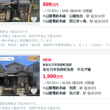
999
万円
- / 73.83㎡ / 5DK /築46年 /2階建
山陽電鉄本線
「
山陽魚住
」駅 徒歩13分
山陽電鉄本線
「
西江井ヶ島
」駅 徒歩18分
魚住駅まで徒歩2分です。
小学校まで徒歩13分、魚住中学校まで徒歩24分。
い物や外食など周辺施設充実しています。
川市 明石市 高砂市 加古郡 姫路市の不動産情報なら きこう にお任せ。フリーダイ
中古一戸建
NEW
加古川市
別府町別府
加古川市別府町別府 中古戸建
1,999
万円
- / 83.02㎡ / 4LDK /築43年 /2階建
山陽電鉄本線
「
別府
」駅 徒歩6分
山陽電鉄本線
「
浜の宮
」駅 徒歩26分
電鉄別府駅まで徒歩6分です。
小学校まで徒歩12分、別府中学校まで徒歩7分。