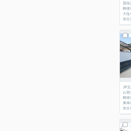
普段
郵便
大塩
加古
JR
お買
郵便
東神
加古