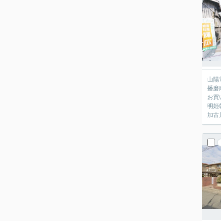
山陽
播磨
お買
明姫
加古