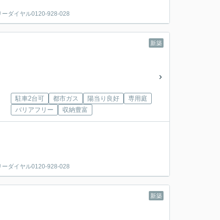
ヤル0120-928-028
新築
駐車2台可
都市ガス
陽当り良好
専用庭
バリアフリー
収納豊富
ヤル0120-928-028
新築