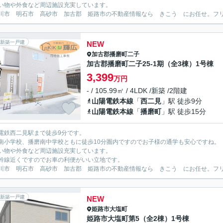
い物や外食など周辺施設充実しています。
川市 明石市 高砂市 加古郡 姫路市の不動産情報なら きこう にお任せ。フリーダイ
新築一戸建
NEW
加古郡播磨町
二子
加古郡播磨町二子25-1期（全3棟）1号棟
3,399
万円
- / 105.99㎡ / 4LDK /新築 /2階建
山陽電鉄本線
「
西二見
」駅 徒歩9分
山陽電鉄本線
「
播磨町
」駅 徒歩15分
電鉄西二見駅まで徒歩9分です。
南小学校、播磨南中学校ともに徒歩10分圏内ですのでお子様の通学も安心ですね。
い物や外食など周辺施設充実しています。
幹線近くですのでお車の利便がいい立地です。
川市 明石市 高砂市 加古郡 姫路市の不動産情報なら きこう にお任せ。フリーダイ
新築一戸建
NEW
姫路市
大塩町
姫路市大塩町第5（全2棟）1号棟