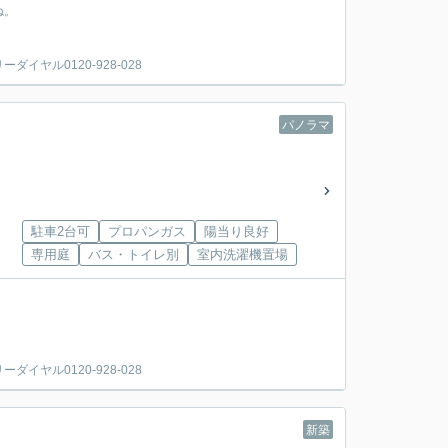
ね。
ヤル0120-928-028
パノラマ
駐車2台可
プロパンガス
陽当り良好
専用庭
バス・トイレ別
室内洗濯機置場
ヤル0120-928-028
新築