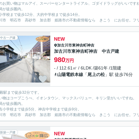
のお買い物はマルアイ、スーパーセンタートライアル、ゴダイドラッグがいいです
局が徒歩圏内。
小学校まで徒歩12分、大的中学校まで徒歩14分。
川市 明石市 高砂市 加古郡 姫路市の不動産情報なら きこう にお任せ。フリーダイ
中古一戸建
NEW
加古川市
東神吉町神吉
加古川市東神吉町神吉 中古戸建
980
万円
- / 112.61㎡ / 6LDK /築61年 /1階建
山陽電鉄本線
「
尾上の松
」駅 徒歩76分
宝殿駅まで徒歩32分です。
い物はコープこうべ、イオンタウン、マックスバリュー、キリン堂がいいですね。
局が徒歩圏内。
吉小学校まで徒歩5分、神吉中学校まで徒歩9分。
川市 明石市 高砂市 加古郡 姫路市の不動産情報なら きこう にお任せ。フリーダイ
新築一戸建
NEW