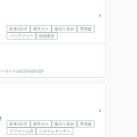
駐車2台可
都市ガス
陽当り良好
専用庭
バリアフリー
収納豊富
ヤル0120-928-028
建
駐車2台可
都市ガス
陽当り良好
専用庭
リフォーム済
システムキッチン