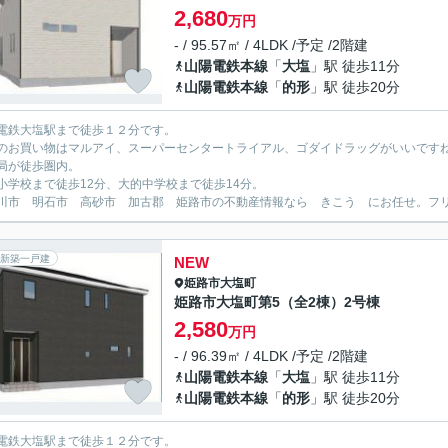
2,680
万円
- / 95.57㎡ / 4LDK /予定 /2階建
山陽電鉄本線
「
大塩
」駅 徒歩11分
山陽電鉄本線
「
的形
」駅 徒歩20分
電鉄大塩駅まで徒歩１２分です。
のお買い物はマルアイ、スーパーセンタートライアル、ゴダイドラッグがいいです
局が徒歩圏内。
小学校まで徒歩12分、大的中学校まで徒歩14分。
川市 明石市 高砂市 加古郡 姫路市の不動産情報なら きこう にお任せ。フリーダイ
新築一戸建
NEW
姫路市
大塩町
姫路市大塩町第5（全2棟）2号棟
2,580
万円
- / 96.39㎡ / 4LDK /予定 /2階建
山陽電鉄本線
「
大塩
」駅 徒歩11分
山陽電鉄本線
「
的形
」駅 徒歩20分
電鉄大塩駅まで徒歩１２分です。