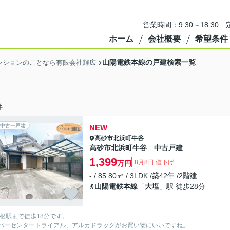
営業時間：9:30～18:3
ホーム
会社概要
希望条件
山陽電鉄本線の戸建検索一覧
ンションのことなら有限会社輝広
件
中古一戸建
NEW
高砂市
北浜町牛谷
高砂市北浜町牛谷 中古戸建
1,399
8月8日 値下げ
万円
- / 85.80㎡ / 3LDK /築42年 /2階建
山陽電鉄本線
「
大塩
」駅 徒歩28分
曽根駅まで徒歩18分です。
パーセンタートライアル、アルカドラッグがお買い物にいいですね。