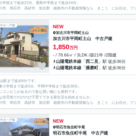
小学校まで徒歩22分、鹿島中学校まで徒歩24分。
川市 明石市 高砂市 加古郡 姫路市の不動産情報なら きこう にお任せ。フリーダイ
中古一戸建
NEW
加古川市
平岡町土山
加古川市平岡町土山 中古戸建
1,850
万円
- / 78.66㎡ / 3LDK /築21年 /2階建
山陽電鉄本線
「
西二見
」駅 徒歩36分
山陽電鉄本線
「
播磨町
」駅 徒歩36分
土山駅まで徒歩8分です。
東小学校まで徒歩5分、平岡中学校まで徒歩38分。
にコンビニがあるので急な買い物にも便利です。
な住宅地でのびのび子育てできる新生活を始めませんか。
川市 明石市 高砂市 加古郡 姫路市の不動産情報なら きこう にお任せ。フリーダイ
中古一戸建
NEW
明石市
魚住町中尾
明石市魚住町中尾 中古戸建