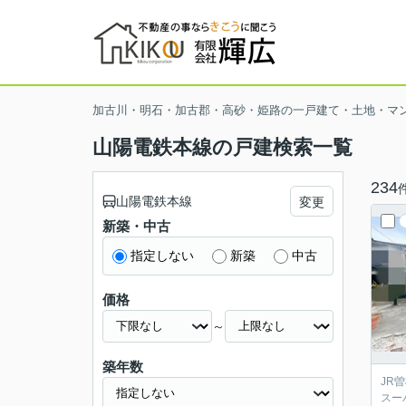
加古川・明石・加古郡・高砂・姫路の一戸建て・土地・マ
山陽電鉄本線の戸建検索一覧
234
山陽電鉄本線
変更
新築・中古
指定しない
新築
中古
価格
～
築年数
JR
スー