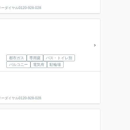
ヤル0120-928-028
都市ガス
専用庭
バス・トイレ別
バルコニー
電気有
駐輪場
ヤル0120-928-028