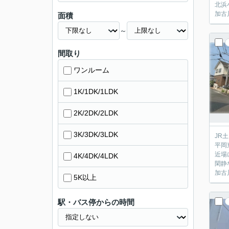
北浜
加古
面積
～
間取り
ワンルーム
1K/1DK/1LDK
2K/2DK/2LDK
3K/3DK/3LDK
JR
平岡
近場
4K/4DK/4LDK
閑静
加古
5K以上
駅・バス停からの時間