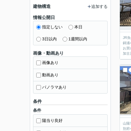
建物構造
追加する
情報公開日
指定しない
本日
JR
3日以内
1週間以内
錦浦
お買
画像・動画あり
加古
画像あり
動画あり
パノラマあり
条件
条件
陽当り良好
山陽
別府