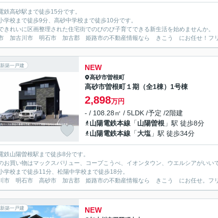
電鉄高砂駅まで徒歩15分です。
小学校まで徒歩9分、高砂中学校まで徒歩10分です。
できれいに区画整理された住宅街でのびのび子育てできる新生活を始めませんか。
市 加古川市 明石市 加古郡 姫路市の不動産情報なら きこう にお任せ！フリーダイ
新築一戸建
NEW
高砂市
曽根町
高砂市曽根町１期（全1棟）1号棟
2,898
万円
- / 108.28㎡ / 5LDK /予定 /2階建
山陽電鉄本線
「
山陽曽根
」駅 徒歩8分
山陽電鉄本線
「
大塩
」駅 徒歩34分
電鉄山陽曽根駅まで徒歩8分です。
のお買い物はマックスバリュー、コープこうべ、イオンタウン、ウエルシアがいい
小学校まで徒歩11分、松陽中学校まで徒歩18分。
川市 明石市 高砂市 加古郡 姫路市の不動産情報なら きこう にお任せ。フリーダイ
新築一戸建
NEW