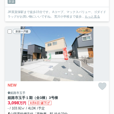
新築
JR英賀保駅まで徒歩15分です。 Aコープ、マックスバリュー、ゴダイド
ラッグがお買い物にいいですね。 荒川小学校まで徒歩...
もっと見る
新築一戸建
NEW
姫路市玉手
姫路市玉手１期（全3棟）3号棟
3,098
万円
8月6日 値下げ
- / 103.92㎡ / 4LDK /予定
山陽電鉄網干線「西飾磨」駅 徒歩23分