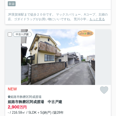
新築
JR英賀保駅まで徒歩２０分です。 マックスバリュー、Aコープ、主婦の
店、ゴダイドラッグがお買い物にいいですね。 荒川小学...
もっと見る
中古一戸建
NEW
姫路市飾磨区阿成渡場
姫路市飾磨区阿成渡場 中古戸建
2,900
万円
- / 216.59㎡ / 5LDK＋S(納戸) /築28年