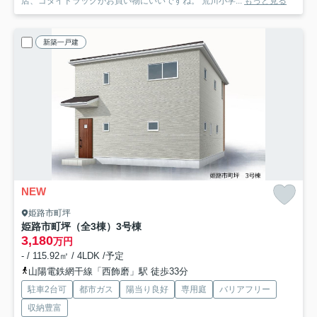
店、ゴダイドラッグがお買い物にいいですね。 荒川小学...
もっと見る
新築一戸建
NEW
姫路市町坪
姫路市町坪（全3棟）3号棟
3,180
万円
- / 115.92㎡ / 4LDK /予定
山陽電鉄網干線「西飾磨」駅 徒歩33分
駐車2台可
都市ガス
陽当り良好
専用庭
バリアフリー
収納豊富