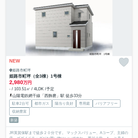
NEW
姫路市町坪
姫路市町坪（全3棟）1号棟
2,980
万円
- / 103.51㎡ / 4LDK /予定
山陽電鉄網干線「西飾磨」駅 徒歩33分
駐車2台可
都市ガス
陽当り良好
専用庭
バリアフリー
収納豊富
新築
JR英賀保駅まで徒歩２０分です。 マックスバリュー、Aコープ、主婦の