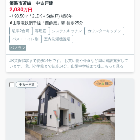
姫路市苫編 中古戸建
2,030
万円
- / 93.50㎡ / 2LDK＋S(納戸) /築8年
山陽電鉄網干線「西飾磨」駅 徒歩25分
駐車2台可
専用庭
システムキッチン
カウンターキッチン
バス・トイレ別
室内洗濯機置場
パノラマ
JR英賀保駅まで徒歩14分です。 お買い物や外食など周辺施設充実して
います。 荒川小学校まで徒歩14分、山陽中学校まで徒...
もっと見る
中古一戸建