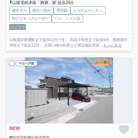
山陽電鉄本線「飾磨」駅 徒歩20分
都市ガス
陽当り良好
専用庭
システムキッチン
IHクッキングヒーター
バス・トイレ別
パノラマ
山陽電鉄妻鹿駅まで徒歩13分です。 高浜小学校まで徒歩9分、飾磨東中
学校まで徒歩12分。 お買い物や外食など周辺施設充実...
もっと見る
中古一戸建
NEW
姫路市飾磨区阿成渡場