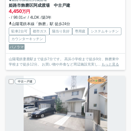
姫路市飾磨区阿成渡場 中古戸建
4,450
万円
- / 98.01㎡ / 4LDK /築3年
山陽電鉄本線「飾磨」駅 徒歩24分
駐車2台可
都市ガス
陽当り良好
専用庭
システムキッチン
カウンターキッチン
パノラマ
山陽電鉄妻鹿駅まで徒歩7分です。 高浜小学校まで徒歩9分、飾磨東中
学校まで徒歩12分。 お買い物や外食など周辺施設充実し...
もっと見る
中古一戸建