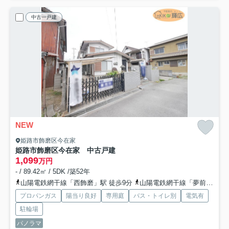
中古一戸建
NEW
姫路市飾磨区今在家
姫路市飾磨区今在家 中古戸建
1,099
万円
- / 89.42㎡ / 5DK /築52年
山陽電鉄網干線「西飾磨」駅 徒歩9分
山陽電鉄網干線「夢前川」駅 徒歩24分
プロパンガス
陽当り良好
専用庭
バス・トイレ別
電気有
駐輪場
パノラマ