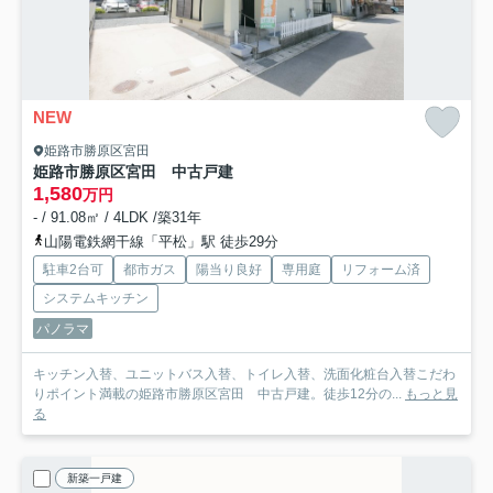
NEW
姫路市勝原区宮田
姫路市勝原区宮田 中古戸建
1,580
万円
- / 91.08㎡ / 4LDK /築31年
山陽電鉄網干線「平松」駅 徒歩29分
駐車2台可
都市ガス
陽当り良好
専用庭
リフォーム済
システムキッチン
パノラマ
キッチン入替、ユニットバス入替、トイレ入替、洗面化粧台入替こだわ
りポイント満載の姫路市勝原区宮田 中古戸建。徒歩12分の...
もっと見
る
新築一戸建