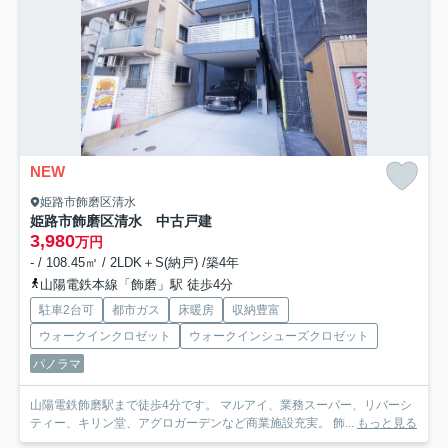
NEW
姫路市飾磨区清水
姫路市飾磨区清水 中古戸建
3,980
万円
- / 108.45㎡ / 2LDK＋S(納戸) /築4年
山陽電鉄本線「飾磨」駅 徒歩4分
駐車2台可
都市ガス
床暖房
収納豊富
ウォークインクロゼット
ウォークインシューズクロゼット
パノラマ
山陽電鉄飾磨駅まで徒歩4分です。 マルアイ、業務スーパー、リバーシ
ティー、キリン堂、アグロガーデンなど商業施設充実。 飾...
もっと見る