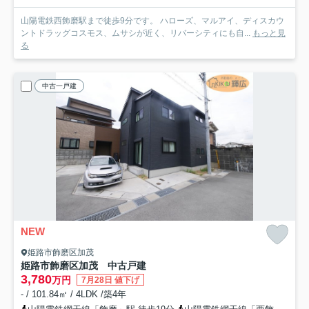
山陽電鉄西飾磨駅まで徒歩9分です。 ハローズ、マルアイ、ディスカウ
ントドラッグコスモス、ムサシが近く、リバーシティにも自...
もっと見
る
中古一戸建
NEW
姫路市飾磨区加茂
姫路市飾磨区加茂 中古戸建
3,780
万円
7月28日 値下げ
- / 101.84㎡ / 4LDK /築4年