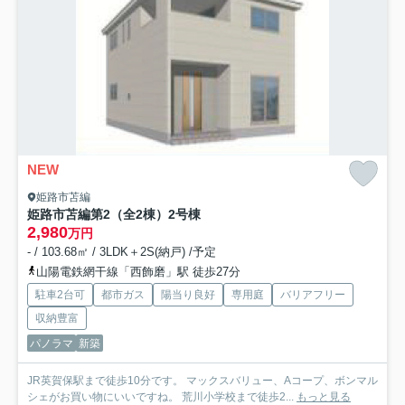
NEW
姫路市苫編
姫路市苫編第2（全2棟）2号棟
2,980
万円
- / 103.68㎡ / 3LDK＋2S(納戸) /予定
山陽電鉄網干線「西飾磨」駅 徒歩27分
駐車2台可
都市ガス
陽当り良好
専用庭
バリアフリー
収納豊富
パノラマ
新築
JR英賀保駅まで徒歩10分です。 マックスバリュー、Aコープ、ボンマル
シェがお買い物にいいですね。 荒川小学校まで徒歩2...
もっと見る