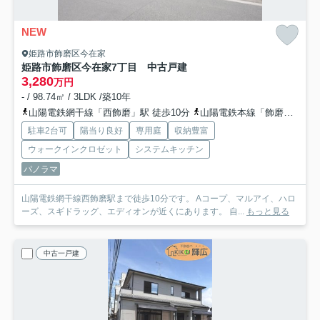
NEW
姫路市飾磨区今在家
姫路市飾磨区今在家7丁目 中古戸建
3,280
万円
- / 98.74㎡ / 3LDK /築10年
山陽電鉄網干線「西飾磨」駅 徒歩10分
山陽電鉄本線「飾磨」駅 徒歩27分
駐車2台可
陽当り良好
専用庭
収納豊富
ウォークインクロゼット
システムキッチン
パノラマ
山陽電鉄網干線西飾磨駅まで徒歩10分です。 Aコープ、マルアイ、ハロ
ーズ、スギドラッグ、エディオンが近くにあります。 自...
もっと見る
中古一戸建