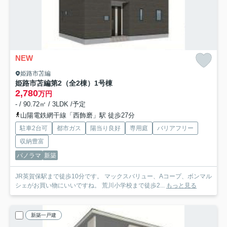
NEW
姫路市苫編
姫路市苫編第2（全2棟）1号棟
2,780
万円
- / 90.72㎡ / 3LDK /予定
山陽電鉄網干線「西飾磨」駅 徒歩27分
駐車2台可
都市ガス
陽当り良好
専用庭
バリアフリー
収納豊富
パノラマ
新築
JR英賀保駅まで徒歩10分です。 マックスバリュー、Aコープ、ボンマル
シェがお買い物にいいですね。 荒川小学校まで徒歩2...
もっと見る
新築一戸建