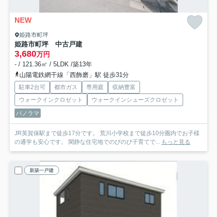
NEW
姫路市町坪
姫路市町坪 中古戸建
3,680
万円
- / 121.36㎡ / 5LDK /築13年
山陽電鉄網干線「西飾磨」駅 徒歩31分
駐車2台可
都市ガス
専用庭
収納豊富
ウォークインクロゼット
ウォークインシューズクロゼット
パノラマ
JR英賀保駅まで徒歩17分です。 荒川小学校まで徒歩10分圏内でお子様
の通学も安心です。 閑静な住宅地でのびのび子育てで...
もっと見る
新築一戸建