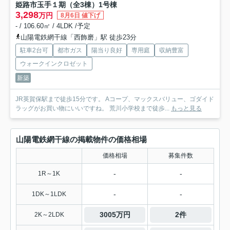
姫路市玉手１期（全3棟）1号棟
3,298
万円
8月6日 値下げ
- / 106.60㎡ / 4LDK /予定
山陽電鉄網干線「西飾磨」駅 徒歩23分
駐車2台可
都市ガス
陽当り良好
専用庭
収納豊富
ウォークインクロゼット
新築
JR英賀保駅まで徒歩15分です。 Aコープ、マックスバリュー、ゴダイド
ラッグがお買い物にいいですね。 荒川小学校まで徒歩...
もっと見る
山陽電鉄網干線の掲載物件の価格相場
価格相場
募集件数
-
-
1R～1K
-
-
1DK～1LDK
3005万円
2件
2K～2LDK