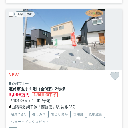
新築一戸建
NEW
姫路市玉手
姫路市玉手１期（全3棟）2号棟
3,098
万円
8月6日 値下げ
- / 104.96㎡ / 4LDK /予定
山陽電鉄網干線「西飾磨」駅 徒歩23分
駐車2台可
都市ガス
陽当り良好
専用庭
収納豊富
ウォークインクロゼット