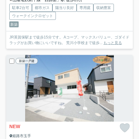
駐車2台可
都市ガス
陽当り良好
専用庭
収納豊富
ウォークインクロゼット
新築
JR英賀保駅まで徒歩15分です。 Aコープ、マックスバリュー、ゴダイド
ラッグがお買い物にいいですね。 荒川小学校まで徒歩...
もっと見る
新築一戸建
NEW
姫路市玉手