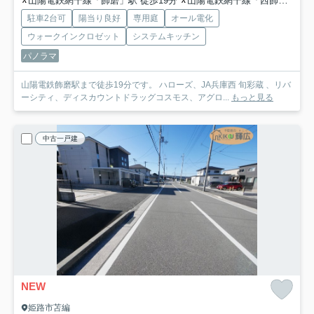
山陽電鉄網干線「飾磨」駅 徒歩19分
山陽電鉄網干線「西飾磨」駅 徒歩15分
駐車2台可
陽当り良好
専用庭
オール電化
ウォークインクロゼット
システムキッチン
パノラマ
山陽電鉄飾磨駅まで徒歩19分です。 ハローズ、JA兵庫西 旬彩蔵 、リバ
ーシティ、ディスカウントドラッグコスモス、アグロ...
もっと見る
中古一戸建
NEW
姫路市苫編