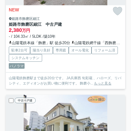
NEW
姫路市飾磨区細江
姫路市飾磨区細江 中古戸建
2,380
万円
- / 104.33㎡ / 5LDK /築10年
山陽電鉄本線「飾磨」駅 徒歩20分
山陽電鉄網干線「西飾磨」駅 徒歩21分
駐車2台可
陽当り良好
専用庭
オール電化
リフォーム済
システムキッチン
パノラマ
山陽電鉄飾磨駅まで徒歩20分です。 JA兵庫西 旬彩蔵 、ハローズ、リバ
シティ、エディオンがお買い物に便利です。 飾磨小...
もっと見る
中古一戸建