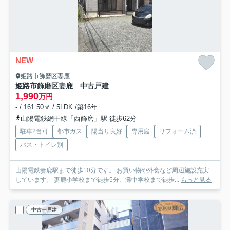
NEW
姫路市飾磨区妻鹿
姫路市飾磨区妻鹿 中古戸建
1,990
万円
- / 161.50㎡ / 5LDK /築16年
山陽電鉄網干線「西飾磨」駅 徒歩62分
駐車2台可
都市ガス
陽当り良好
専用庭
リフォーム済
バス・トイレ別
山陽電鉄妻鹿駅まで徒歩10分です。 お買い物や外食など周辺施設充実
しています。 妻鹿小学校まで徒歩5分、灘中学校まで徒歩...
もっと見る
中古一戸建