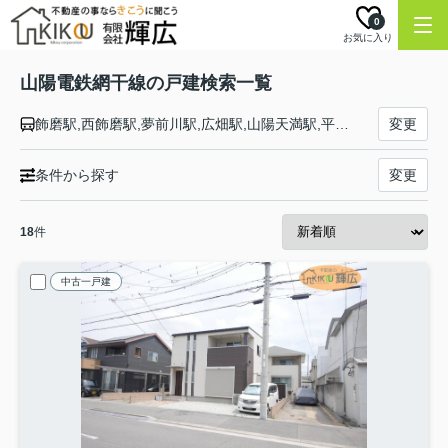
0
お気に入り
山陽電鉄網干線の戸建検索一覧
飾磨駅,西飾磨駅,夢前川駅,広畑駅,山陽天満駅,平松駅,山陽網干駅
変更
条件から探す
変更
18
件
中古一戸建