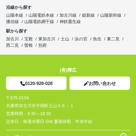
沿線から探す
山陽本線
山陽電鉄本線
加古川線
姫新線
山陽新幹線
播但線
山陽電鉄網干線
神鉄粟生線
駅から探す
加古川
宝殿
東加古川
土山
浜の宮
魚住
東二見
西二見
曽根
別府
(有)輝広
0120-928-028
お問い合わせ
〒675-0104
兵庫県加古川市平岡町土山５６－１
営業時間：
9:30～18:30
定休日：
毎週水曜日 GW 夏期休暇 年末年始