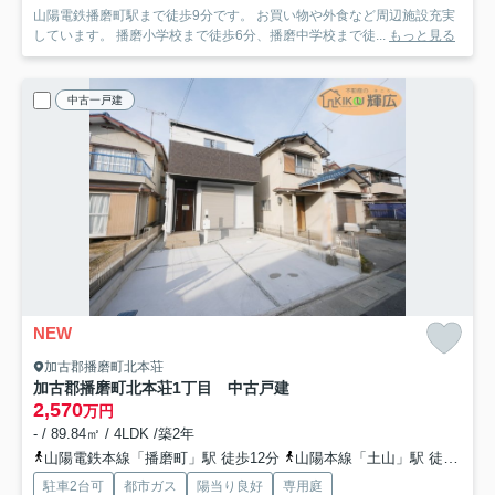
山陽電鉄播磨町駅まで徒歩9分です。 お買い物や外食など周辺施設充実
しています。 播磨小学校まで徒歩6分、播磨中学校まで徒...
もっと見る
中古一戸建
NEW
加古郡播磨町北本荘
加古郡播磨町北本荘1丁目 中古戸建
2,570
万円
- / 89.84㎡ / 4LDK /築2年
山陽電鉄本線「播磨町」駅 徒歩12分
山陽本線「土山」駅 徒歩37分
駐車2台可
都市ガス
陽当り良好
専用庭