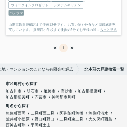
ウォークインクロゼット
システムキッチン
パノラマ
山陽電鉄播磨町駅まで徒歩12分です。 お買い物や外食など周辺施設充
実しています。 播磨西小学校まで徒歩約5分でお子様の通...
もっと見る
1
土地・マンションのことなら有限会社輝広
北本荘の戸建検索一覧
市区町村から探す
加古川市
明石市
姫路市
高砂市
加古郡播磨町
加古郡稲美町
宍粟市
神崎郡市川町
町名から探す
魚住町西岡
二見町西二見
阿弥陀町魚橋
魚住町清水
荒井町小松原
野口町野口
二見町東二見
大久保町西島
西神吉町岸
平岡町土山