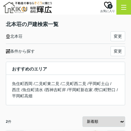
0
お気に入り
北本荘の戸建検索一覧
北本荘
変更
条件から探す
変更
おすすめのエリア
魚住町西岡
/
二見町東二見
/
二見町西二見
/
平岡町土山
/
西庄
/
魚住町清水
/
西神吉町岸
/
平岡町新在家
/
野口町野口
/
平岡町高畑
2
件