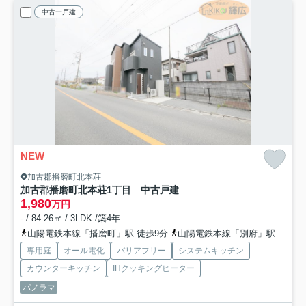
中古一戸建
NEW
加古郡播磨町北本荘
加古郡播磨町北本荘1丁目 中古戸建
1,980
万円
- / 84.26㎡ / 3LDK /築4年
山陽電鉄本線「播磨町」駅 徒歩9分
山陽電鉄本線「別府」駅 徒歩22分
専用庭
オール電化
バリアフリー
システムキッチン
カウンターキッチン
IHクッキングヒーター
パノラマ