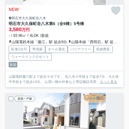
NEW
明石市大久保町谷八木
明石市大久保町谷八木第6（全9棟）5号棟
3,580
万円
- / 93.96㎡ / 4LDK /新築
山陽電鉄本線「藤江」駅 徒歩9分
山陽本線「西明石」駅 徒歩24分
駐車2台可
専用庭
オール電化
バリアフリー
収納豊富
ウォークインクロゼット
新築
山陽電鉄藤江駅まで徒歩９分です。 谷八木小学校まで徒歩7分、大久保
中学校まで徒歩14分。 お買い物や外食など周辺施設充実...
もっと見る
新築一戸建