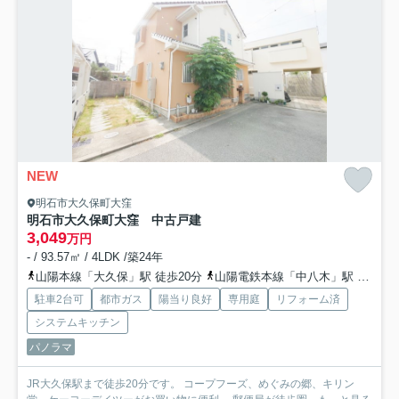
NEW
明石市大久保町大窪
明石市大久保町大窪 中古戸建
3,049
万円
- / 93.57㎡ / 4LDK /築24年
山陽本線「大久保」駅 徒歩20分
山陽電鉄本線「中八木」駅 徒歩41分
駐車2台可
都市ガス
陽当り良好
専用庭
リフォーム済
システムキッチン
パノラマ
JR大久保駅まで徒歩20分です。 コープフーズ、めぐみの郷、キリン