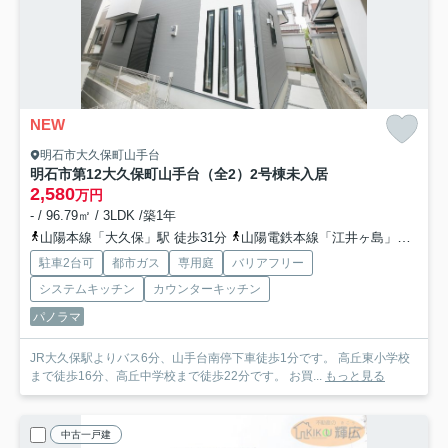
NEW
明石市大久保町山手台
明石市第12大久保町山手台（全2）2号棟未入居
2,580
万円
- / 96.79㎡ / 3LDK /築1年
山陽本線「大久保」駅 徒歩31分
山陽電鉄本線「江井ヶ島」駅 徒歩49分
駐車2台可
都市ガス
専用庭
バリアフリー
システムキッチン
カウンターキッチン
パノラマ
JR大久保駅よりバス6分、山手台南停下車徒歩1分です。 高丘東小学校
まで徒歩16分、高丘中学校まで徒歩22分です。 お買...
もっと見る
中古一戸建