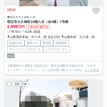
NEW
明石市大久保町八木
明石市大久保町18期八木（全2棟）1号棟
2,998
万円
7月26日 値下げ
- / 98.65㎡ / 4LDK /新築
山陽電鉄本線「中八木」駅 徒歩15分
山陽本線「大久保」駅 徒歩21分
駐車2台可
都市ガス
専用庭
収納豊富
ウォークインクロゼット
システムキッチン
新築
山陽電鉄中八木駅まで徒歩15分、JR大久保駅まで徒歩21分。 マルア
イ、イオン、ジョーシン、ニトリがお買い物にいいですね...
もっと見る
新築一戸建