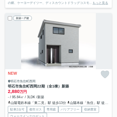
の郷、ケーヨーデイツー、ディスカウントドラッグコスモ...
もっと見る
新築一戸建
NEW
明石市魚住町西岡
明石市魚住町西岡22期（全1棟）新築
2,880
万円
- / 95.84㎡ / 3LDK /新築
山陽電鉄本線「東二見」駅 徒歩13分
山陽本線「魚住」駅 徒歩17分
駐車2台可
都市ガス
専用庭
バリアフリー
収納豊富
ウォークインクロゼット