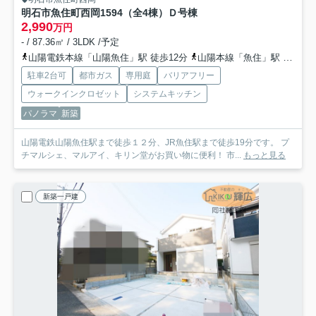
明石市魚住町西岡1594（全4棟）Ｄ号棟
2,990
万円
- / 87.36㎡ / 3LDK /予定
山陽電鉄本線「山陽魚住」駅 徒歩12分
山陽本線「魚住」駅 徒歩19分
駐車2台可
都市ガス
専用庭
バリアフリー
ウォークインクロゼット
システムキッチン
パノラマ
新築
山陽電鉄山陽魚住駅まで徒歩１２分、JR魚住駅まで徒歩19分です。 プ
チマルシェ、マルアイ、キリン堂がお買い物に便利！ 市...
もっと見る
新築一戸建