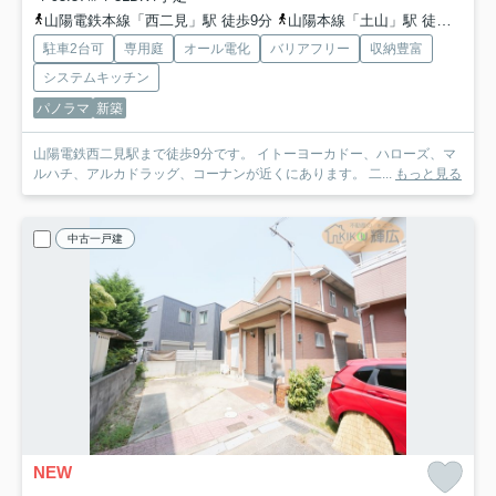
山陽電鉄本線「西二見」駅 徒歩9分
山陽本線「土山」駅 徒歩23分
駐車2台可
専用庭
オール電化
バリアフリー
収納豊富
システムキッチン
パノラマ
新築
山陽電鉄西二見駅まで徒歩9分です。 イトーヨーカドー、ハローズ、マ
ルハチ、アルカドラッグ、コーナンが近くにあります。 二...
もっと見る
中古一戸建
NEW