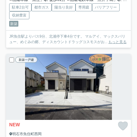
駐車2台可
都市ガス
陽当り良好
専用庭
バリアフリー
収納豊富
新築
JR魚住駅よりバス9分、北浦停下車4分です。 マルアイ、マックスバリ
ュー、めぐみの郷、ディスカウントドラッグコスモスがお...
もっと見る
新築一戸建
NEW
明石市魚住町西岡