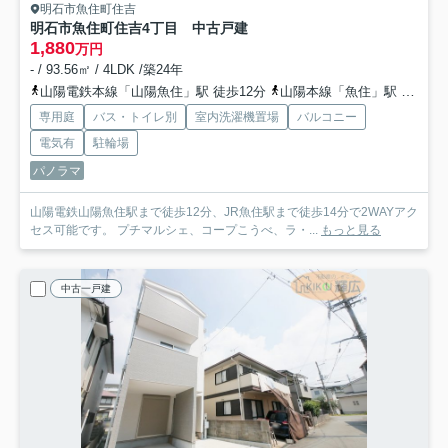
明石市魚住町住吉
明石市魚住町住吉4丁目 中古戸建
1,880
万円
- / 93.56㎡ / 4LDK /築24年
山陽電鉄本線「山陽魚住」駅 徒歩12分
山陽本線「魚住」駅 徒歩14分
専用庭
バス・トイレ別
室内洗濯機置場
バルコニー
電気有
駐輪場
パノラマ
山陽電鉄山陽魚住駅まで徒歩12分、JR魚住駅まで徒歩14分で2WAYアク
セス可能です。 プチマルシェ、コープこうべ、ラ・...
もっと見る
中古一戸建