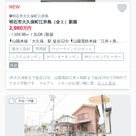
NEW
明石市大久保町江井島
明石市大久保町江井島（全１）新築
2,980
万円
- / 104.88㎡ / 3LDK /新築
山陽本線「大久保」駅 徒歩12分
山陽電鉄本線「江井ヶ島」駅 徒歩19分
陽当り良好
専用庭
ウォークインクロゼット
システムキッチン
カウンターキッチン
IHクッキングヒーター
新築
JR大久保駅まで徒歩12分、山陽電鉄江井ヶ島駅まで徒歩19分で2WAYア
クセス可能です。 マルアイ、イオンがお買い物に便...
もっと見る
中古一戸建