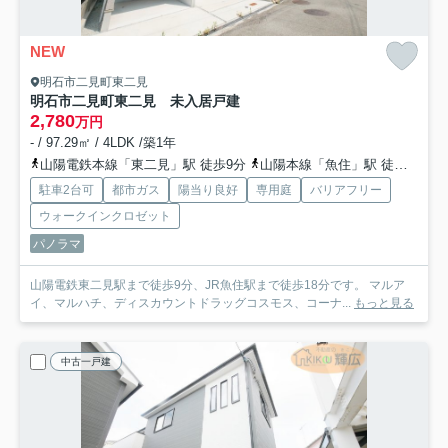
NEW
明石市二見町東二見
明石市二見町東二見 未入居戸建
2,780
万円
- / 97.29㎡ / 4LDK /築1年
山陽電鉄本線「東二見」駅 徒歩9分
山陽本線「魚住」駅 徒歩19分
駐車2台可
都市ガス
陽当り良好
専用庭
バリアフリー
ウォークインクロゼット
パノラマ
山陽電鉄東二見駅まで徒歩9分、JR魚住駅まで徒歩18分です。 マルア
イ、マルハチ、ディスカウントドラッグコスモス、コーナ...
もっと見る
中古一戸建