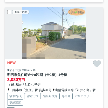
新築一戸建
NEW
明石市魚住町金ケ崎
明石市魚住町金ケ崎2期（全2棟）1号棟
3,080
万円
- / 96.88㎡ / 3LDK /予定
山陽本線「魚住」駅 徒歩31分
山陽電鉄本線「江井ヶ島」駅 徒歩32分
駐車2台可
都市ガス
陽当り良好
専用庭
バリアフリー
収納豊富