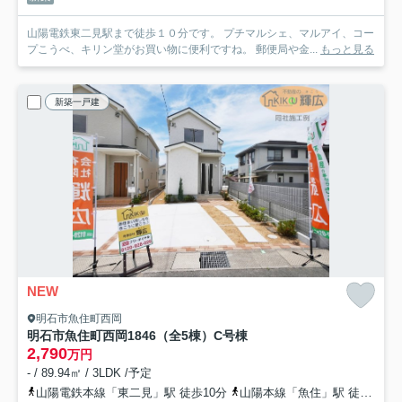
山陽電鉄東二見駅まで徒歩１０分です。 プチマルシェ、マルアイ、コー
プこうべ、キリン堂がお買い物に便利ですね。 郵便局や金...
もっと見る
新築一戸建
NEW
明石市魚住町西岡
明石市魚住町西岡1846（全5棟）C号棟
2,790
万円
- / 89.94㎡ / 3LDK /予定
山陽電鉄本線「東二見」駅 徒歩10分
山陽本線「魚住」駅 徒歩21分