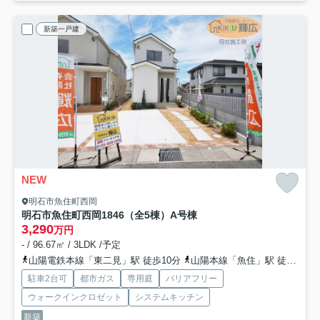
新築一戸建
NEW
明石市魚住町西岡
明石市魚住町西岡1846（全5棟）A号棟
3,290
万円
- / 96.67㎡ / 3LDK /予定
山陽電鉄本線「東二見」駅 徒歩10分
山陽本線「魚住」駅 徒歩21分
駐車2台可
都市ガス
専用庭
バリアフリー
ウォークインクロゼット
システムキッチン
新築