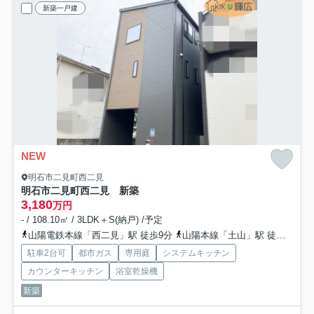
新築一戸建
NEW
明石市二見町西二見
明石市二見町西二見 新築
3,180
万円
- / 108.10㎡ / 3LDK＋S(納戸) /予定
山陽電鉄本線「西二見」駅 徒歩9分
山陽本線「土山」駅 徒歩31分
駐車2台可
都市ガス
専用庭
システムキッチン
カウンターキッチン
浴室乾燥機
新築