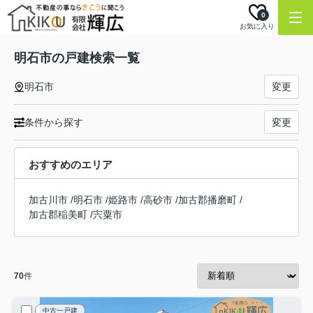
0
お気に入り
明石市の戸建検索一覧
明石市
変更
条件から探す
変更
おすすめのエリア
加古川市
/
明石市
/
姫路市
/
高砂市
/
加古郡播磨町
/
加古郡稲美町
/
宍粟市
70
件
中古一戸建