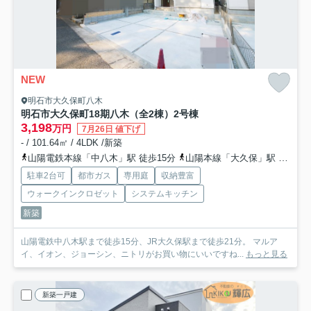
NEW
明石市大久保町八木
明石市大久保町18期八木（全2棟）2号棟
3,198
万円
7月26日 値下げ
- / 101.64㎡ / 4LDK /新築
山陽電鉄本線「中八木」駅 徒歩15分
山陽本線「大久保」駅 徒歩21分
駐車2台可
都市ガス
専用庭
収納豊富
ウォークインクロゼット
システムキッチン
新築
山陽電鉄中八木駅まで徒歩15分、JR大久保駅まで徒歩21分。 マルア
イ、イオン、ジョーシン、ニトリがお買い物にいいですね...
もっと見る
新築一戸建