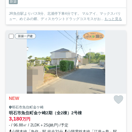
新築
JR魚住駅よりバス9分、北浦停下車4分です。 マルアイ、マックスバリ
ュー、めぐみの郷、ディスカウントドラッグコスモスがお...
もっと見る
新築一戸建
NEW
明石市魚住町金ケ崎
明石市魚住町金ケ崎2期（全2棟）2号棟
3,180
万円
- / 96.88㎡ / 2LDK＋2S(納戸) /予定
山陽本線「魚住」駅 徒歩31分
山陽電鉄本線「江井ヶ島」駅 徒歩32分