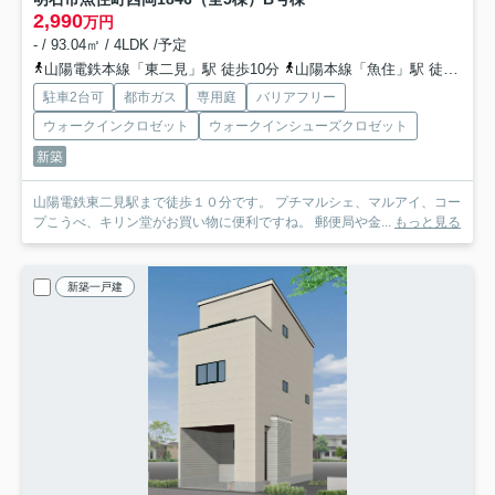
2,990
万円
- / 93.04㎡ / 4LDK /予定
山陽電鉄本線「東二見」駅 徒歩10分
山陽本線「魚住」駅 徒歩21分
駐車2台可
都市ガス
専用庭
バリアフリー
ウォークインクロゼット
ウォークインシューズクロゼット
新築
山陽電鉄東二見駅まで徒歩１０分です。 プチマルシェ、マルアイ、コー
プこうべ、キリン堂がお買い物に便利ですね。 郵便局や金...
もっと見る
新築一戸建