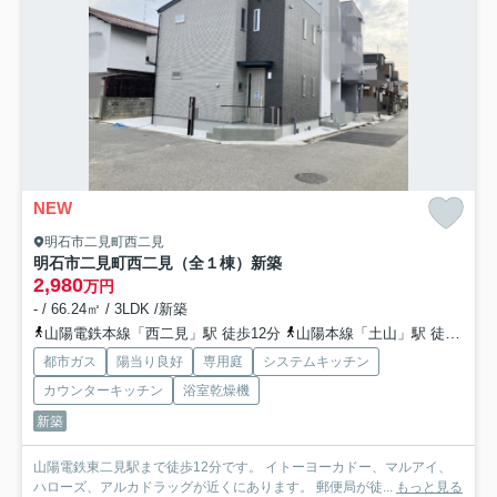
NEW
明石市二見町西二見
明石市二見町西二見（全１棟）新築
2,980
万円
- / 66.24㎡ / 3LDK /新築
山陽電鉄本線「西二見」駅 徒歩12分
山陽本線「土山」駅 徒歩34分
都市ガス
陽当り良好
専用庭
システムキッチン
カウンターキッチン
浴室乾燥機
新築
山陽電鉄東二見駅まで徒歩12分です。 イトーヨーカドー、マルアイ、
ハローズ、アルカドラッグが近くにあります。 郵便局が徒...
もっと見る