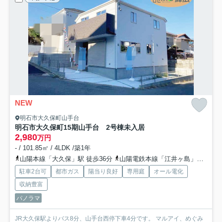
NEW
明石市大久保町山手台
明石市大久保町15期山手台 2号棟未入居
2,980
万円
- / 101.85㎡ / 4LDK /築1年
山陽本線「大久保」駅 徒歩36分
山陽電鉄本線「江井ヶ島」駅 徒歩55分
駐車2台可
都市ガス
陽当り良好
専用庭
オール電化
収納豊富
パノラマ
JR大久保駅よりバス8分、山手台西停下車4分です。 マルアイ、めぐみ