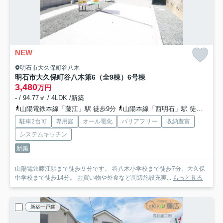
NEW
明石市大久保町谷八木
明石市大久保町谷八木第6（全9棟）6号棟
3,480
万円
- / 94.77㎡ / 4LDK /新築
山陽電鉄本線「藤江」駅 徒歩9分
山陽本線「西明石」駅 徒歩24分
駐車2台可
専用庭
オール電化
バリアフリー
収納豊富
システムキッチン
新築
山陽電鉄藤江駅まで徒歩９分です。 谷八木小学校まで徒歩7分、大久保
中学校まで徒歩14分。 お買い物や外食など周辺施設充実...
もっと見る
新築一戸建