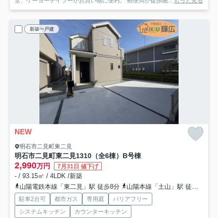
堂、ケーヨーデイツーがお買い物に便利。 郵便局が徒歩圏...
もっと見る
新築一戸建
NEW
明石市二見町東二見
明石市二見町東二見1310（全6棟）B号棟
2,990
万円
7月31日 値下げ
- / 93.15㎡ / 4LDK /新築
山陽電鉄本線「東二見」駅 徒歩8分
山陽本線「土山」駅 徒歩33分
駐車2台可
都市ガス
専用庭
バリアフリー
システムキッチン
カウンターキッチン