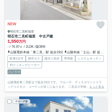
NEW
明石市二見町福里
明石市二見町福里 中古戸建
1,550
万円
- / 76.97㎡ / 2LDK /築38年
山陽電鉄本線「東二見」駅 徒歩19分
山陽本線「土山」駅 徒歩33分
駐車2台可
都市ガス
陽当り良好
専用庭
システムキッチン
IHクッキングヒーター
パノラマ
山陽電鉄東二見駅まで徒歩18分です。 マルハチ、ディスカウントドラ
ッグコスモス、コーナンが近くにあります。 二見北小学校...
もっと見る
中古一戸建