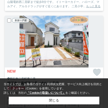
山陽電鉄西二見駅まで徒歩9分です。 イトーヨーカドー、ハローズ、マ
ルアイ、アルカドラッグがすぐ近くにあります。 二見小学...
もっと見る
新築一戸建
NEW
明石市二見町東二見
明石市二見町東二見（全5）B号棟
当サイトでは、お客様の当サイト利用状況把握、サービス向上検討を目的と
2,990
万円
して、クッキー（Cookie）を使用しています。
詳しくは、当社の
「Cookieの取扱いについて」
をご確認ください。
- / 96.47㎡ / 3LDK＋S(納戸) /予定
山陽電鉄本線「東二見」駅 徒歩11分
山陽本線「魚住」駅 徒歩19分
閉じる
駐車2台可
プロパンガス
陽当り良好
専用庭
バリアフリー