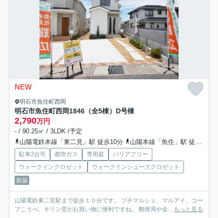
NEW
明石市魚住町西岡
明石市魚住町西岡1846（全5棟）D号棟
2,790
万円
- / 90.25㎡ / 3LDK /予定
山陽電鉄本線「東二見」駅 徒歩10分
山陽本線「魚住」駅 徒歩21分
駐車2台可
都市ガス
専用庭
バリアフリー
ウォークインクロゼット
ウォークインシューズクロゼット
新築
山陽電鉄東二見駅まで徒歩１０分です。 プチマルシェ、マルアイ、コー
プこうべ、キリン堂がお買い物に便利ですね。 郵便局や金...
もっと見る