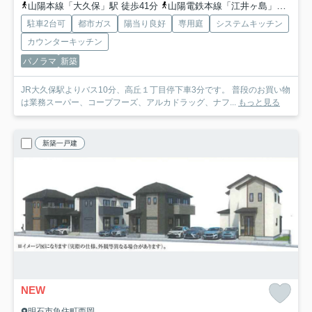
山陽本線「大久保」駅 徒歩41分
山陽電鉄本線「江井ヶ島」駅 徒歩63分
駐車2台可
都市ガス
陽当り良好
専用庭
システムキッチン
カウンターキッチン
パノラマ
新築
JR大久保駅よりバス10分、高丘１丁目停下車3分です。 普段のお買い物
は業務スーパー、コープフーズ、アルカドラッグ、ナフ...
もっと見る
新築一戸建
NEW
明石市魚住町西岡