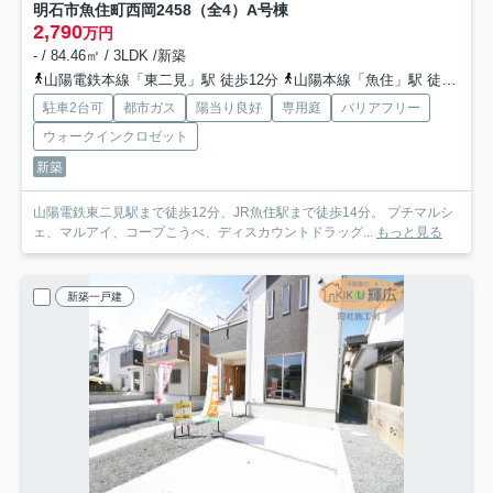
明石市魚住町西岡2458（全4）A号棟
2,790
万円
- / 84.46㎡ / 3LDK /新築
山陽電鉄本線「東二見」駅 徒歩12分
山陽本線「魚住」駅 徒歩15分
駐車2台可
都市ガス
陽当り良好
専用庭
バリアフリー
ウォークインクロゼット
新築
山陽電鉄東二見駅まで徒歩12分、JR魚住駅まで徒歩14分。 プチマルシ
ェ、マルアイ、コープこうべ、ディスカウントドラッグ...
もっと見る
新築一戸建