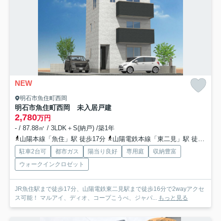
NEW
明石市魚住町西岡
明石市魚住町西岡 未入居戸建
2,780
万円
- / 87.88㎡ / 3LDK＋S(納戸) /築1年
山陽本線「魚住」駅 徒歩17分
山陽電鉄本線「東二見」駅 徒歩16分
駐車2台可
都市ガス
陽当り良好
専用庭
収納豊富
ウォークインクロゼット
JR魚住駅まで徒歩17分、山陽電鉄東二見駅まで徒歩16分で2wayアクセ
ス可能！ マルアイ、ディオ、コープこうべ、ジャパ...
もっと見る