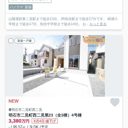
パノラマ
新築
山陽電鉄東二見駅まで徒歩13分、JR魚住駅まで徒歩17分です。 錦浦小
学校まで徒歩17分、魚住中学校まで徒歩14分。 お...
もっと見る
新築一戸建
NEW
明石市二見町西二見
明石市二見町西二見第23（全3棟）4号棟
3,380
万円
8月4日 値下げ
- / 95.57㎡ / 3LDK /予定