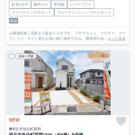
駐車2台可
都市ガス
専用庭
バリアフリー
ウォークインクロゼット
ウォークインシューズクロゼット
新築
山陽電鉄東二見駅まで徒歩１０分です。 プチマルシェ、マルアイ、コー
プこうべ、キリン堂がお買い物に便利ですね。 郵便局や金...
もっと見る
新築一戸建
NEW
明石市魚住町西岡
明石市魚住町西岡1846（全5棟）B号棟