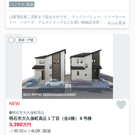
パノラマ
新築
山陽電鉄東二見駅まで徒歩８分です。 マックスバリュー、イトーヨーカ
ドー、ハローズ、アルカドラッグなどお買い物施設充実！ ...
もっと見る
新築一戸建
NEW
明石市大久保町高丘
明石市大久保町高丘１丁目（全2棟）Ｂ号棟
3,390
万円
- / 95.02㎡ / 4LDK /新築