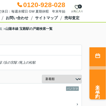
0120-928-028
0
0 定休日：毎週水曜日 GW 夏期休暇 年末年始
お気に入り
お問い合わせ
サイトマップ
売却査定
山陽本線 宝殿駅の戸建検索一覧
覧
駅
/
浜の宮駅
/
尾上の松駅
来店予約
パノラマ