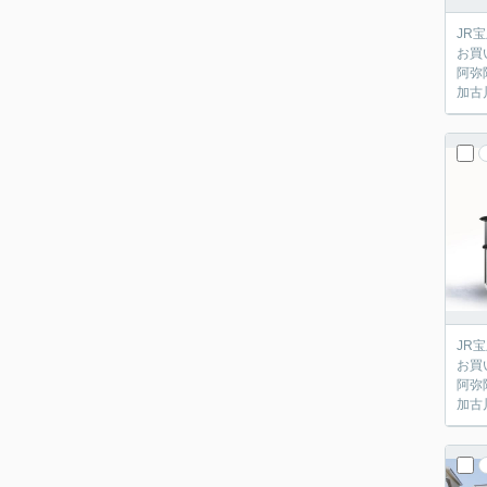
JR
お買
阿弥
加古
JR
お買
阿弥
加古