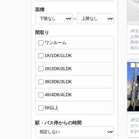
面積
～
JR
間取り
お買
ワンルーム
西神
加古
1K/1DK/1LDK
2K/2DK/2LDK
3K/3DK/3LDK
4K/4DK/4LDK
5K以上
JR
駅・バス停からの時間
カウ
めま