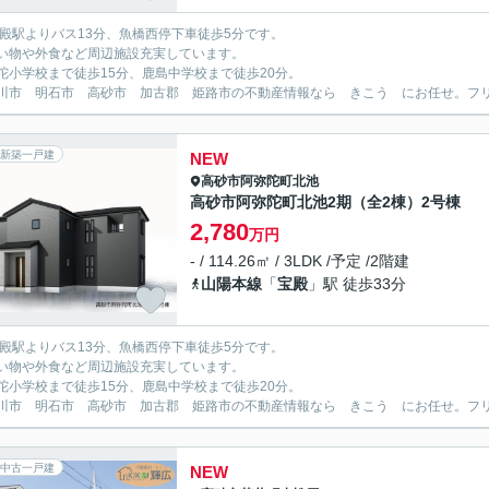
宝殿駅よりバス13分、魚橋西停下車徒歩5分です。
い物や外食など周辺施設充実しています。
陀小学校まで徒歩15分、鹿島中学校まで徒歩20分。
川市 明石市 高砂市 加古郡 姫路市の不動産情報なら きこう にお任せ。フリーダイ
新築一戸建
NEW
高砂市
阿弥陀町北池
高砂市阿弥陀町北池2期（全2棟）2号棟
2,780
万円
- / 114.26㎡ / 3LDK /予定 /2階建
山陽本線
「
宝殿
」駅 徒歩33分
宝殿駅よりバス13分、魚橋西停下車徒歩5分です。
い物や外食など周辺施設充実しています。
陀小学校まで徒歩15分、鹿島中学校まで徒歩20分。
川市 明石市 高砂市 加古郡 姫路市の不動産情報なら きこう にお任せ。フリーダイ
中古一戸建
NEW