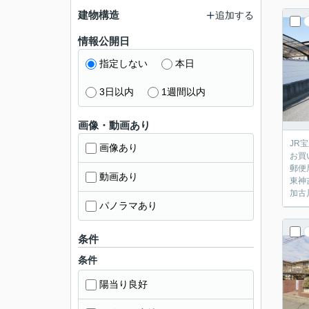
建物構造
追加する
情報公開日
指定しない
本日
3日以内
1週間以内
画像・動画あり
JR
画像あり
お買
郵便
動画あり
東神
加古
パノラマあり
条件
条件
陽当り良好