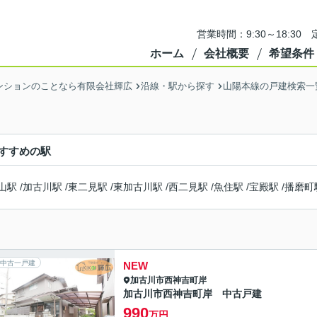
営業時間：9:30～18:3
ホーム
会社概要
希望条件
ンションのことなら有限会社輝広
沿線・駅から探す
山陽本線の戸建検索一
すすめの駅
山駅
/
加古川駅
/
東二見駅
/
東加古川駅
/
西二見駅
/
魚住駅
/
宝殿駅
/
播磨町
中古一戸建
NEW
加古川市
西神吉町岸
加古川市西神吉町岸 中古戸建
990
万円