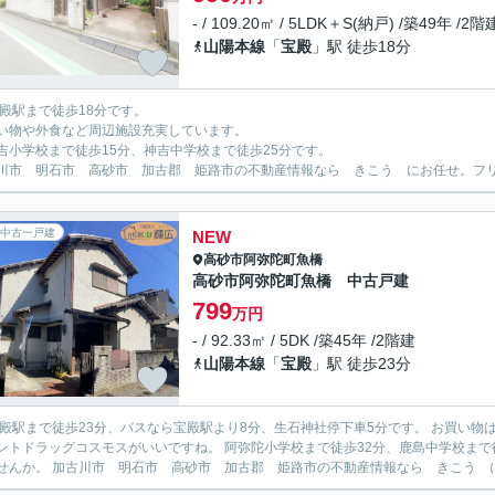
- / 109.20㎡ / 5LDK＋S(納戸) /築49年 /2階
山陽本線
「
宝殿
」駅 徒歩18分
宝殿駅まで徒歩18分です。
い物や外食など周辺施設充実しています。
吉小学校まで徒歩15分、神吉中学校まで徒歩25分です。
川市 明石市 高砂市 加古郡 姫路市の不動産情報なら きこう にお任せ。フリーダイ
中古一戸建
NEW
高砂市
阿弥陀町魚橋
高砂市阿弥陀町魚橋 中古戸建
799
万円
- / 92.33㎡ / 5DK /築45年 /2階建
山陽本線
「
宝殿
」駅 徒歩23分
宝殿駅まで徒歩23分、バスなら宝殿駅より8分、生石神社停下車5分です。 お買い
ントドラッグコスモスがいいですね。 阿弥陀小学校まで徒歩32分、鹿島中学校まで
せんか。 加古川市 明石市 高砂市 加古郡 姫路市の不動産情報なら きこう にお