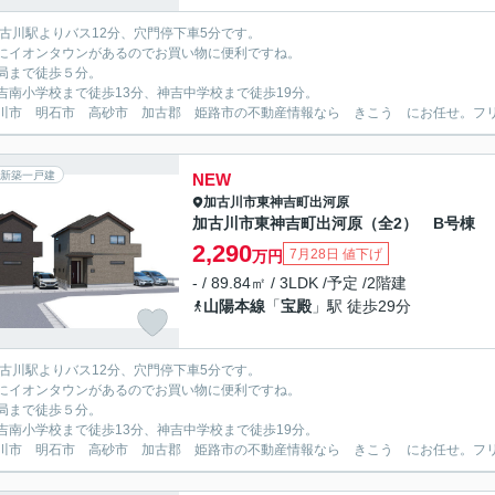
加古川駅よりバス12分、穴門停下車5分です。
にイオンタウンがあるのでお買い物に便利ですね。
局まで徒歩５分。
吉南小学校まで徒歩13分、神吉中学校まで徒歩19分。
川市 明石市 高砂市 加古郡 姫路市の不動産情報なら きこう にお任せ。フリーダイ
新築一戸建
NEW
加古川市
東神吉町出河原
加古川市東神吉町出河原（全2） B号棟
2,290
7月28日 値下げ
万円
- / 89.84㎡ / 3LDK /予定 /2階建
山陽本線
「
宝殿
」駅 徒歩29分
加古川駅よりバス12分、穴門停下車5分です。
にイオンタウンがあるのでお買い物に便利ですね。
局まで徒歩５分。
吉南小学校まで徒歩13分、神吉中学校まで徒歩19分。
川市 明石市 高砂市 加古郡 姫路市の不動産情報なら きこう にお任せ。フリーダイ