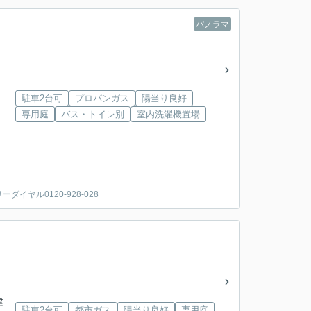
パノラマ
駐車2台可
プロパンガス
陽当り良好
専用庭
バス・トイレ別
室内洗濯機置場
ヤル0120-928-028
建
駐車2台可
都市ガス
陽当り良好
専用庭