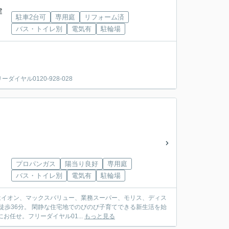
建
駐車2台可
専用庭
リフォーム済
バス・トイレ別
電気有
駐輪場
ヤル0120-928-028
プロパンガス
陽当り良好
専用庭
バス・トイレ別
電気有
駐輪場
物はイオン、マックスバリュー、業務スーパー、モリス、ディス
徒歩36分。 閑静な住宅地でのびのび子育てできる新生活を始
任せ。フリーダイヤル01...
もっと見る