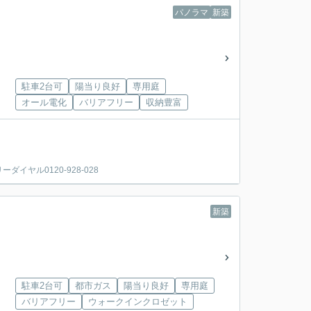
パノラマ
新築
駐車2台可
陽当り良好
専用庭
オール電化
バリアフリー
収納豊富
ヤル0120-928-028
新築
駐車2台可
都市ガス
陽当り良好
専用庭
バリアフリー
ウォークインクロゼット