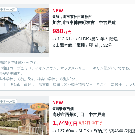
中古一戸建
NEW
加古川市
東神吉町神吉
加古川市東神吉町神吉 中古戸建
980
万円
- / 112.61㎡ / 6LDK /築61年 /1階建
山陽本線
「
宝殿
」駅 徒歩32分
宝殿駅まで徒歩32分です。
い物はコープこうべ、イオンタウン、マックスバリュー、キリン堂がいいですね。
局が徒歩圏内。
吉小学校まで徒歩5分、神吉中学校まで徒歩9分。
川市 明石市 高砂市 加古郡 姫路市の不動産情報なら きこう にお任せ。フリーダイ
中古一戸建
NEW
高砂市
西畑
高砂市西畑3丁目 中古戸建
1,749
8月2日 値下げ
万円
- / 127.60㎡ / 3LDK＋S(納戸) /築43年 /2階