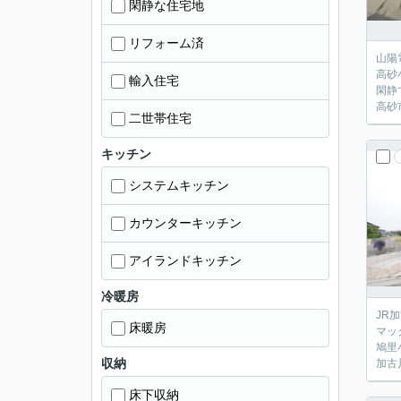
閑静な住宅地
リフォーム済
山陽
高砂
輸入住宅
閑静
高砂
二世帯住宅
キッチン
システムキッチン
カウンターキッチン
アイランドキッチン
冷暖房
JR
床暖房
マッ
鳩里
収納
加古
床下収納