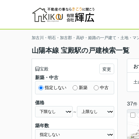
加古川・明石・加古郡・高砂・姫路の一戸建て・土地・マ
山陽本線 宝殿駅の戸建検索一覧
お
宝殿
変更
新築・中古
土
指定しない
新築
中古
価格
37
件
～
築年数