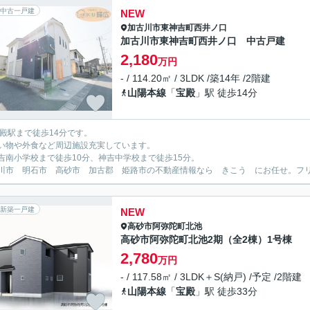
中古一戸建
NEW
加古川市
東神吉町西井ノ口
加古川市東神吉町西井ノ口 中古戸建
2,180
万円
- / 114.20㎡ / 3LDK /築14年 /2階建
山陽本線
「
宝殿
」駅 徒歩14分
宝殿駅まで徒歩14分です。
い物や外食など周辺施設充実しています。
吉南小学校まで徒歩10分、神吉中学校まで徒歩15分。
川市 明石市 高砂市 加古郡 姫路市の不動産情報なら きこう にお任せ。フリーダイ
新築一戸建
NEW
高砂市
阿弥陀町北池
高砂市阿弥陀町北池2期（全2棟）1号棟
2,780
万円
- / 117.58㎡ / 3LDK＋S(納戸) /予定 /2階建
山陽本線
「
宝殿
」駅 徒歩33分