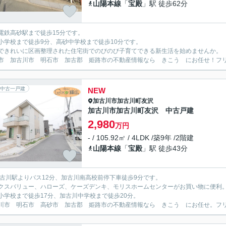
山陽本線
「
宝殿
」駅 徒歩62分
電鉄高砂駅まで徒歩15分です。
小学校まで徒歩9分、高砂中学校まで徒歩10分です。
できれいに区画整理された住宅街でのびのび子育てできる新生活を始めませんか。
市 加古川市 明石市 加古郡 姫路市の不動産情報なら きこう にお任せ！フリーダイ
中古一戸建
NEW
加古川市
加古川町友沢
加古川市加古川町友沢 中古戸建
2,980
万円
- / 105.92㎡ / 4LDK /築9年 /2階建
山陽本線
「
宝殿
」駅 徒歩43分
加古川駅よりバス12分、加古川南高校前停下車徒歩9分です。
クスバリュー、ハローズ、ケーズデンキ、モリスホームセンターがお買い物に便利
小学校まで徒歩17分、加古川中学校まで徒歩20分。
川市 明石市 高砂市 加古郡 姫路市の不動産情報なら きこう にお任せ。フリーダイ