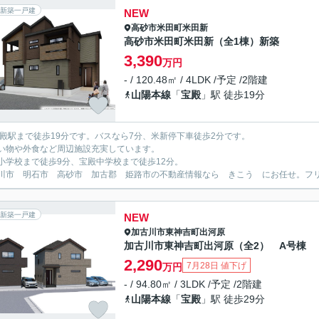
新築一戸建
NEW
高砂市
米田町米田新
高砂市米田町米田新（全1棟）新築
3,390
万円
- / 120.48㎡ / 4LDK /予定 /2階建
山陽本線
「
宝殿
」駅 徒歩19分
宝殿駅まで徒歩19分です。バスなら7分、米新停下車徒歩2分です。
い物や外食など周辺施設充実しています。
小学校まで徒歩9分、宝殿中学校まで徒歩12分。
川市 明石市 高砂市 加古郡 姫路市の不動産情報なら きこう にお任せ。フリーダイ
新築一戸建
NEW
加古川市
東神吉町出河原
加古川市東神吉町出河原（全2） A号棟
2,290
7月28日 値下げ
万円
- / 94.80㎡ / 3LDK /予定 /2階建
山陽本線
「
宝殿
」駅 徒歩29分