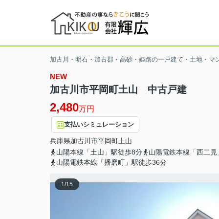
加古川・明石・加古郡・高砂・姫路の一戸建て・土地・マ
NEW
加古川市平岡町土山 中古戸建
2,480
万円
支払いシミュレーション
兵庫県
加古川市
平岡町土山
山陽本線「土山」駅徒歩8分
山陽電鉄本線「西二見
山陽電鉄本線「播磨町」駅徒歩36分
1
/
15