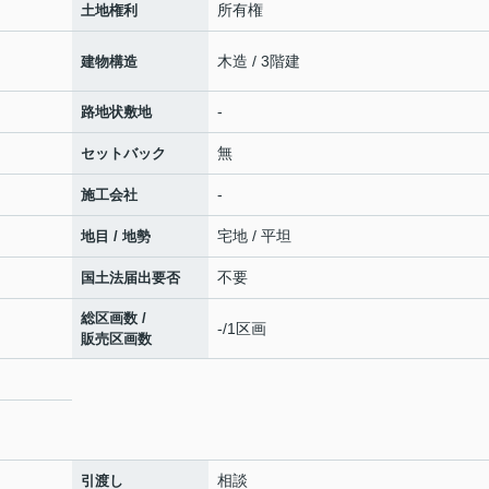
所有権
土地権利
木造 / 3階建
建物構造
-
路地状敷地
無
セットバック
-
施工会社
宅地 / 平坦
地目 / 地勢
不要
国土法届出要否
総区画数 /
-/1区画
販売区画数
相談
引渡し