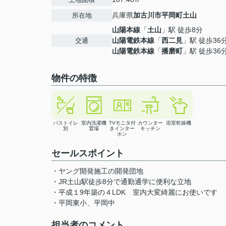
兵庫県
加古川市
平岡町土山
所在地
山陽本線
「
土山
」駅 徒歩8分
山陽電鉄本線
「
西二見
」駅 徒歩36
交通
山陽電鉄本線
「
播磨町
」駅 徒歩36
物件の特徴
バストイレ
室内洗濯機
TVモニタ付
カウンター
浴室乾燥機
別
置場
きインター
キッチン
ホン
セールスポイント
・ヤング開発施工の開発団地
・JR土山駅徒歩8分で通勤通学に便利な立地
・平成１9年築の４LDK 室内大変綺麗にお使いです
・平岡東小、平岡中
担当者のコメント