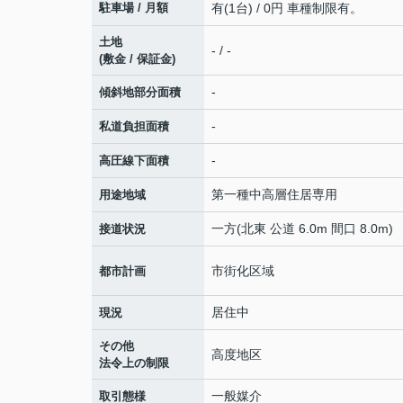
駐車場 / 月額
有(1台) / 0円 車種制限有。
土地
- / -
(敷金 / 保証金)
-
傾斜地部分面積
-
私道負担面積
-
高圧線下面積
第一種中高層住居専用
用途地域
一方(北東 公道 6.0m 間口 8.0m)
接道状況
市街化区域
都市計画
居住中
現況
その他
高度地区
法令上の制限
一般媒介
取引態様