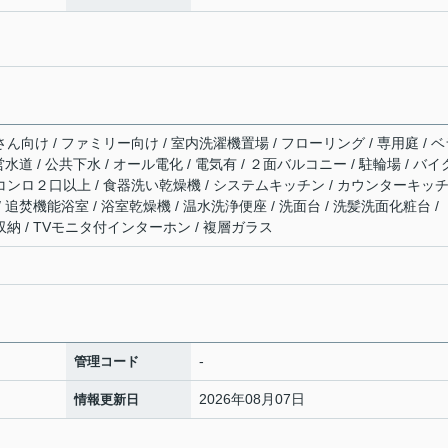
さん向け / ファミリー向け / 室内洗濯機置場 / フローリング / 専用庭 / 
営水道 / 公共下水 / オール電化 / 電気有 / ２面バルコニー / 駐輪場 / バ
/ コンロ２口以上 / 食器洗い乾燥機 / システムキッチン / カウンターキッ
/ 追焚機能浴室 / 浴室乾燥機 / 温水洗浄便座 / 洗面台 / 洗髪洗面化粧台 / 
収納 / TVモニタ付インターホン / 複層ガラス
-
管理コード
2026年08月07日
情報更新日