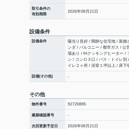
取引条件の
2026年08月21日
有効期限
設備条件
設備条件
陽当り良好 / 閑静な住宅地 / 新婚
ンダ / バルコニー / 都市ガス / 公
場あり / IHクッキングヒーター 
ン / コンロ３口 / バス・トイレ別 
イレ２ヶ所 / 浴室１坪以上 / 床下
設備(その他)
-
その他
92720885
物件番号
-
建築確認番号
2026年08月21日
次回更新予定日