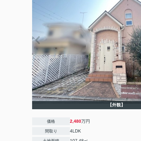
【外観】
2,480
万円
価格
4LDK
間取り
107.48㎡
土地面積