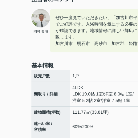
ぜひ一度見ていただきたい、「加古川市平
でご好評です。入浴時間を気にする必要の
が確認できます。地域情報に詳しい輝広に
岡村 典明
致します。
加古川市 明石市 高砂市 加古郡 姫路市の
基本情報
1戸
販売戸数
4LDK
LDK 19.0帖 1室
/
洋室 8.0帖 1室
/
間取り / 詳細
洋室 5.2帖 2室
/
洋室 7.5帖 1室
111.77㎡(33.81坪)
建物面積(坪数)
建ぺい率 /
60%/200%
容積率