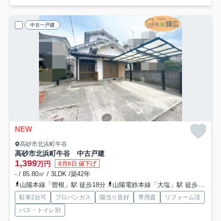
中古一戸建
NEW
高砂市北浜町牛谷
高砂市北浜町牛谷 中古戸建
1,399
万円
8月8日 値下げ
- / 85.80㎡ / 3LDK /築42年
山陽本線「曽根」駅 徒歩18分
山陽電鉄本線「大塩」駅 徒歩28分
駐車2台可
プロパンガス
陽当り良好
専用庭
リフォーム済
バス・トイレ別