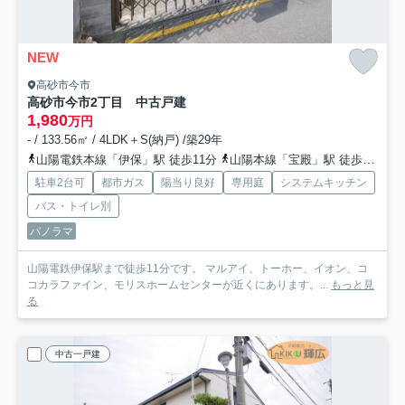
NEW
高砂市今市
高砂市今市2丁目 中古戸建
1,980
万円
- / 133.56㎡ / 4LDK＋S(納戸) /築29年
山陽電鉄本線「伊保」駅 徒歩11分
山陽本線「宝殿」駅 徒歩36分
駐車2台可
都市ガス
陽当り良好
専用庭
システムキッチン
バス・トイレ別
パノラマ
山陽電鉄伊保駅まで徒歩11分です。 マルアイ、トーホー、イオン、コ
コカラファイン、モリスホームセンターが近くにあります。...
もっと見
る
中古一戸建