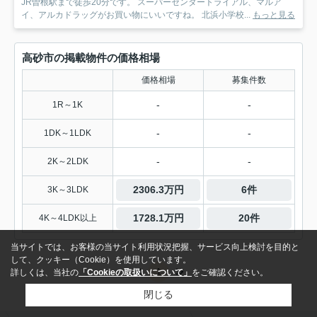
JR曽根駅まで徒歩20分です。 スーパーセンタートライアル、マルア
イ、アルカドラッグがお買い物にいいですね。 北浜小学校...
もっと見る
高砂市の掲載物件の価格相場
価格相場
募集件数
-
-
1R～1K
-
-
1DK～1LDK
-
-
2K～2LDK
2306.3万円
6件
3K～3LDK
1728.1万円
20件
4K～4LDK以上
当サイトでは、お客様の当サイト利用状況把握、サービス向上検討を目的と
して、クッキー（Cookie）を使用しています。
1
詳しくは、当社の
「Cookieの取扱いについて」
をご確認ください。
閉じる