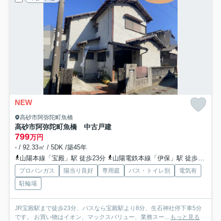
NEW
高砂市阿弥陀町魚橋
高砂市阿弥陀町魚橋 中古戸建
799
万円
- / 92.33㎡ / 5DK /築45年
山陽本線「宝殿」駅 徒歩23分
山陽電鉄本線「伊保」駅 徒歩33分
プロパンガス
陽当り良好
専用庭
バス・トイレ別
電気有
駐輪場
JR宝殿駅まで徒歩23分、バスなら宝殿駅より8分、生石神社停下車5分
です。 お買い物はイオン、マックスバリュー、業務スー...
もっと見る