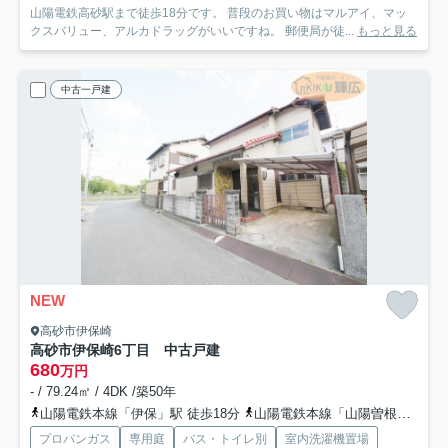
山陽電鉄高砂駅まで徒歩18分です。 普段のお買い物はマルアイ、マッ
クスバリュー、アルカドラッグがいいですね。 郵便局が徒...
もっと見る
中古一戸建
NEW
高砂市伊保崎
高砂市伊保崎6丁目 中古戸建
680
万円
- / 79.24㎡ / 4DK /築50年
山陽電鉄本線「伊保」駅 徒歩18分
山陽電鉄本線「山陽曽根」駅 徒歩18分
プロパンガス
専用庭
バス・トイレ別
室内洗濯機置場