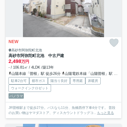
NEW
高砂市阿弥陀町北池
高砂市阿弥陀町北池 中古戸建
2,498
万円
- / 106.81㎡ / 4LDK /築13年
山陽本線「曽根」駅 徒歩26分
山陽電鉄本線「山陽曽根」駅 徒歩37分
駐車2台可
都市ガス
陽当り良好
専用庭
床暖房
ウォークインクロゼット
パノラマ
JR曽根駅まで徒歩27分。バスなら11分、魚橋西停下車4分です。 普段
のお買い物はヤマダストア、ディスカウントドラッグコ...
もっと見る