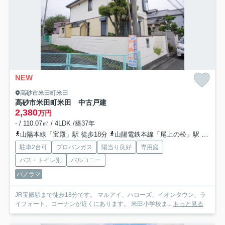
NEW
高砂市米田町米田
高砂市米田町米田 中古戸建
2,380
万円
- / 110.07㎡ / 4LDK /築37年
山陽本線「宝殿」駅 徒歩18分
山陽電鉄本線「尾上の松」駅 徒歩57分
駐車2台可
プロパンガス
陽当り良好
専用庭
バス・トイレ別
バルコニー
パノラマ
JR宝殿駅まで徒歩18分です。 マルアイ、ハローズ、イオンタウン、ラ
イフォート、コーナンが近くにあります。 米田小学校ま...
もっと見る