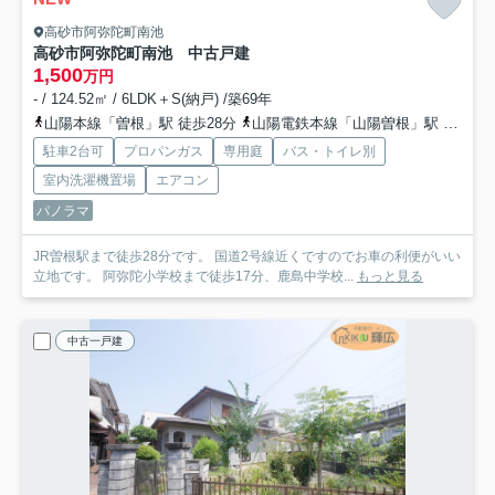
高砂市阿弥陀町南池
高砂市阿弥陀町南池 中古戸建
1,500
万円
- / 124.52㎡ / 6LDK＋S(納戸) /築69年
山陽本線「曽根」駅 徒歩28分
山陽電鉄本線「山陽曽根」駅 徒歩34分
駐車2台可
プロパンガス
専用庭
バス・トイレ別
室内洗濯機置場
エアコン
パノラマ
JR曽根駅まで徒歩28分です。 国道2号線近くですのでお車の利便がいい
立地です。 阿弥陀小学校まで徒歩17分、鹿島中学校...
もっと見る
中古一戸建