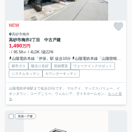
NEW
高砂市梅井
高砂市梅井2丁目 中古戸建
1,490
万円
- / 95.58㎡ / 4LDK /築22年
山陽電鉄本線「伊保」駅 徒歩10分
山陽電鉄本線「山陽曽根」駅 徒歩13分
都市ガス
陽当り良好
収納豊富
ウォークインクロゼット
システムキッチン
カウンターキッチン
山陽電鉄伊保駅まで徒歩10分です。 マルアイ、マックスバリュー、イ
オンタウン、コープこうべ、ウェルシア、ダイキホームセン...
もっと見
る
新築一戸建