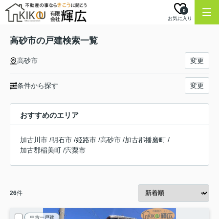
0
お気に入り
高砂市の戸建検索一覧
高砂市
変更
条件から探す
変更
おすすめのエリア
加古川市
/
明石市
/
姫路市
/
高砂市
/
加古郡播磨町
/
加古郡稲美町
/
宍粟市
26
件
中古一戸建