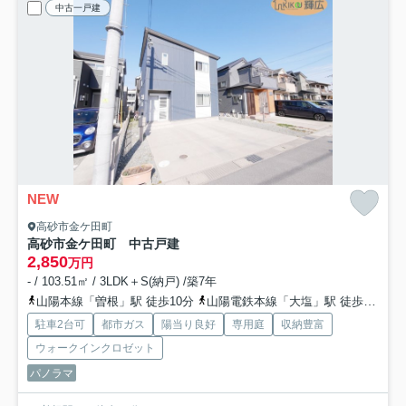
中古一戸建
NEW
高砂市金ケ田町
高砂市金ケ田町 中古戸建
2,850
万円
- / 103.51㎡ / 3LDK＋S(納戸) /築7年
山陽本線「曽根」駅 徒歩10分
山陽電鉄本線「大塩」駅 徒歩37分
駐車2台可
都市ガス
陽当り良好
専用庭
収納豊富
ウォークインクロゼット
パノラマ