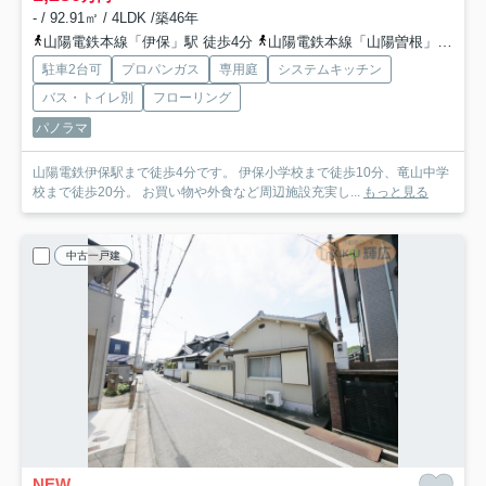
- / 92.91㎡ / 4LDK /築46年
山陽電鉄本線「伊保」駅 徒歩4分
山陽電鉄本線「山陽曽根」駅 徒歩19分
駐車2台可
プロパンガス
専用庭
システムキッチン
バス・トイレ別
フローリング
パノラマ
山陽電鉄伊保駅まで徒歩4分です。 伊保小学校まで徒歩10分、竜山中学
校まで徒歩20分。 お買い物や外食など周辺施設充実し...
もっと見る
中古一戸建
NEW