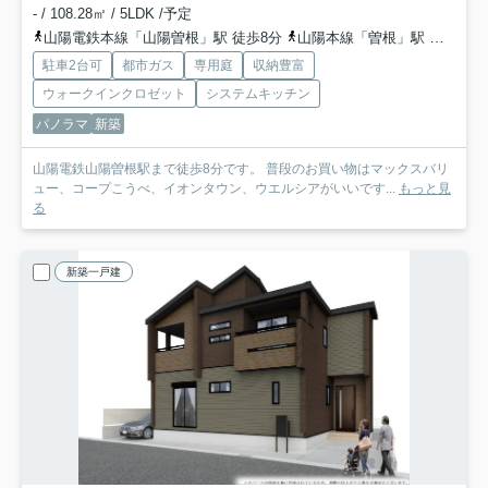
- / 108.28㎡ / 5LDK /予定
山陽電鉄本線「山陽曽根」駅 徒歩8分
山陽本線「曽根」駅 徒歩39分
駐車2台可
都市ガス
専用庭
収納豊富
ウォークインクロゼット
システムキッチン
パノラマ
新築
山陽電鉄山陽曽根駅まで徒歩8分です。 普段のお買い物はマックスバリ
ュー、コープこうべ、イオンタウン、ウエルシアがいいです...
もっと見
る
新築一戸建