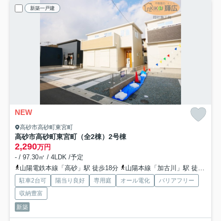
新築一戸建
NEW
高砂市高砂町東宮町
高砂市高砂町東宮町（全2棟）2号棟
2,290
万円
- / 97.30㎡ / 4LDK /予定
山陽電鉄本線「高砂」駅 徒歩18分
山陽本線「加古川」駅 徒歩66分
駐車2台可
陽当り良好
専用庭
オール電化
バリアフリー
収納豊富
新築