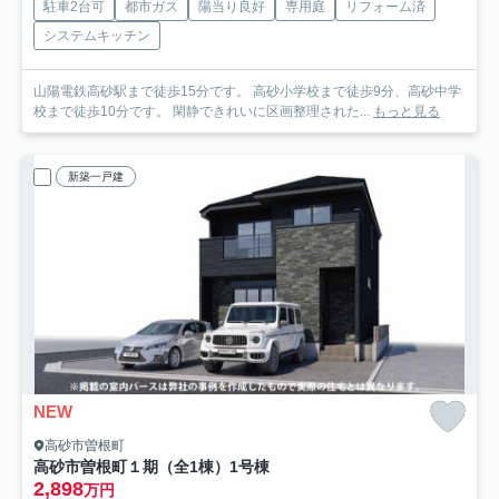
駐車2台可
都市ガス
陽当り良好
専用庭
リフォーム済
システムキッチン
山陽電鉄高砂駅まで徒歩15分です。 高砂小学校まで徒歩9分、高砂中学
校まで徒歩10分です。 閑静できれいに区画整理された...
もっと見る
新築一戸建
NEW
高砂市曽根町
高砂市曽根町１期（全1棟）1号棟
2,898
万円