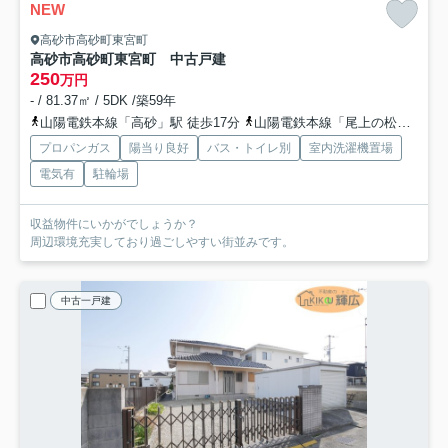
NEW
高砂市高砂町東宮町
高砂市高砂町東宮町 中古戸建
250
万円
- / 81.37㎡ / 5DK /築59年
山陽電鉄本線「高砂」駅 徒歩17分
山陽電鉄本線「尾上の松」駅 徒歩33分
プロパンガス
陽当り良好
バス・トイレ別
室内洗濯機置場
電気有
駐輪場
収益物件にいかがでしょうか？
周辺環境充実しており過ごしやすい街並みです。
中古一戸建