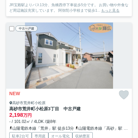
JR宝殿駅よりバス13分、魚橋西停下車徒歩5分です。 お買い物や外食な
ど周辺施設充実しています。 阿弥陀小学校まで徒歩1...
もっと見る
中古一戸建
NEW
高砂市荒井町小松原
高砂市荒井町小松原3丁目 中古戸建
2,198
万円
- / 101.02㎡ / 4LDK /築8年
山陽電鉄本線「荒井」駅 徒歩13分
山陽電鉄本線「高砂」駅 徒歩17分
駐車2台可
専用庭
オール電化
収納豊富