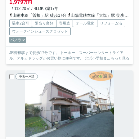
1,979
万円
- / 112.20㎡ / 4LDK /築17年
山陽本線「曽根」駅 徒歩17分
山陽電鉄本線「大塩」駅 徒歩22分
駐車2台可
陽当り良好
専用庭
オール電化
リフォーム済
ウォークインシューズクロゼット
パノラマ
JR曽根駅まで徒歩17分です。 トーホー、スーパーセンタートライア
ル、アルカドラッグがお買い物に便利です。 北浜小学校ま...
もっと見る
中古一戸建