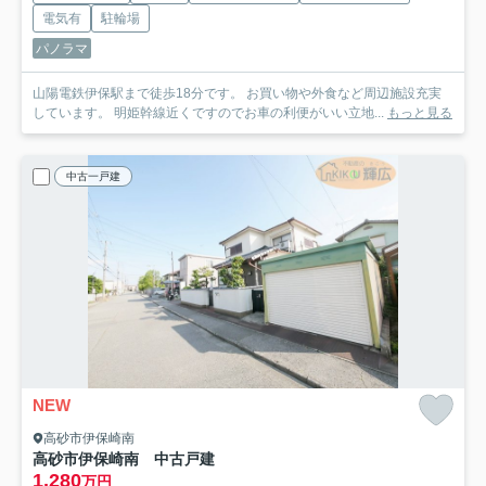
電気有
駐輪場
パノラマ
山陽電鉄伊保駅まで徒歩18分です。 お買い物や外食など周辺施設充実
しています。 明姫幹線近くですのでお車の利便がいい立地...
もっと見る
中古一戸建
NEW
高砂市伊保崎南
高砂市伊保崎南 中古戸建
1,280
万円