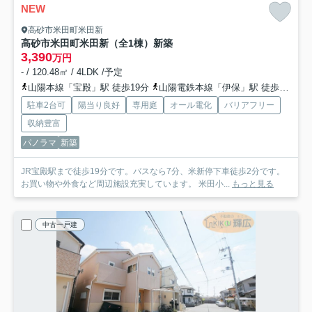
NEW
高砂市米田町米田新
高砂市米田町米田新（全1棟）新築
3,390
万円
- / 120.48㎡ / 4LDK /予定
山陽本線「宝殿」駅 徒歩19分
山陽電鉄本線「伊保」駅 徒歩31分
駐車2台可
陽当り良好
専用庭
オール電化
バリアフリー
収納豊富
パノラマ
新築
JR宝殿駅まで徒歩19分です。バスなら7分、米新停下車徒歩2分です。
お買い物や外食など周辺施設充実しています。 米田小...
もっと見る
中古一戸建