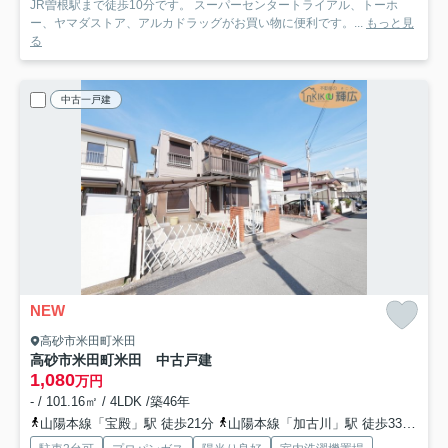
JR曽根駅まで徒歩10分です。 スーパーセンタートライアル、トーホ
ー、ヤマダストア、アルカドラッグがお買い物に便利です。...
もっと見
る
中古一戸建
NEW
高砂市米田町米田
高砂市米田町米田 中古戸建
1,080
万円
- / 101.16㎡ / 4LDK /築46年
山陽本線「宝殿」駅 徒歩21分
山陽本線「加古川」駅 徒歩33分
山