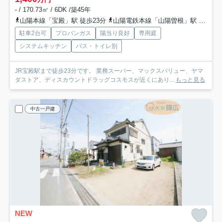
- / 170.73㎡ / 6DK /築45年
山陽本線「宝殿」駅 徒歩23分
山陽電鉄本線「山陽曽根」駅 徒歩44分
駐車2台可
プロパンガス
陽当り良好
専用庭
システムキッチン
バス・トイレ別
JR宝殿駅まで徒歩23分です。 業務スーパー、マックスバリュー、ヤマ
ダストア、ディスカウントドラッグコスモスが近くにあり...
もっと見る
中古一戸建
NEW