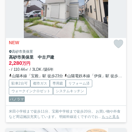
NEW
高砂市美保里
高砂市美保里 中古戸建
2,280
万円
- / 110.44㎡ / 3LDK /築6年
山陽本線「宝殿」駅 徒歩23分
山陽電鉄本線「伊保」駅 徒歩26分
駐車2台可
都市ガス
専用庭
リフォーム済
ウォークインクロゼット
システムキッチン
パノラマ
米田小学校まで徒歩11分、宝殿中学校まで徒歩20分。 お買い物や外食
など周辺施設充実しています。 明姫幹線近くですのでお...
もっと見る