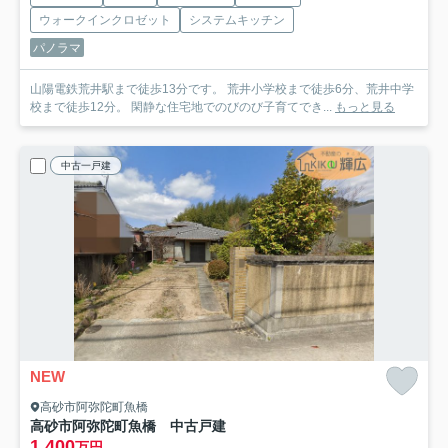
ウォークインクロゼット
システムキッチン
パノラマ
山陽電鉄荒井駅まで徒歩13分です。 荒井小学校まで徒歩6分、荒井中学
校まで徒歩12分。 閑静な住宅地でのびのび子育てでき...
もっと見る
中古一戸建
NEW
高砂市阿弥陀町魚橋
高砂市阿弥陀町魚橋 中古戸建
1,400
万円