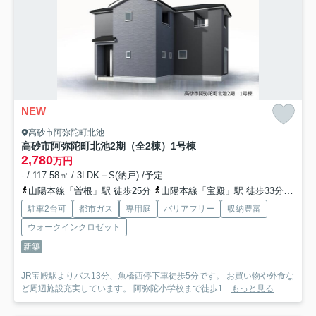
NEW
高砂市阿弥陀町北池
高砂市阿弥陀町北池2期（全2棟）1号棟
2,780
万円
- / 117.58㎡ / 3LDK＋S(納戸) /予定
山陽本線「曽根」駅 徒歩25分
山陽本線「宝殿」駅 徒歩33分
山陽
駐車2台可
都市ガス
専用庭
バリアフリー
収納豊富
ウォークインクロゼット
新築
JR宝殿駅よりバス13分、魚橋西停下車徒歩5分です。 お買い物や外食な
ど周辺施設充実しています。 阿弥陀小学校まで徒歩1...
もっと見る