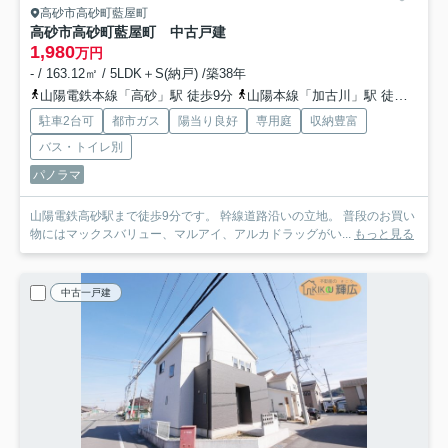
高砂市高砂町藍屋町
高砂市高砂町藍屋町 中古戸建
1,980
万円
- / 163.12㎡ / 5LDK＋S(納戸) /築38年
山陽電鉄本線「高砂」駅 徒歩9分
山陽本線「加古川」駅 徒歩55分
駐車2台可
都市ガス
陽当り良好
専用庭
収納豊富
バス・トイレ別
パノラマ
山陽電鉄高砂駅まで徒歩9分です。 幹線道路沿いの立地。 普段のお買い
物にはマックスバリュー、マルアイ、アルカドラッグがい...
もっと見る
中古一戸建