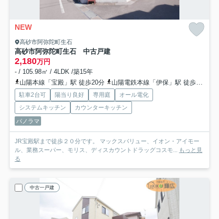
NEW
高砂市阿弥陀町生石
高砂市阿弥陀町生石 中古戸建
2,180
万円
- / 105.98㎡ / 4LDK /築15年
山陽本線「宝殿」駅 徒歩20分
山陽電鉄本線「伊保」駅 徒歩28分
駐車2台可
陽当り良好
専用庭
オール電化
システムキッチン
カウンターキッチン
パノラマ
JR宝殿駅まで徒歩２０分です。 マックスバリュー、イオン・アイモー
ル、業務スーパー、モリス、ディスカウントドラッグコスモ...
もっと見
る
中古一戸建