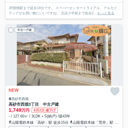
JR曽根駅まで徒歩18分です。 スーパーセンタートライアル、アルカド
ラッグがお買い物にいいですね。 北浜小学校まで徒歩2...
もっと見る
中古一戸建
NEW
高砂市西畑
高砂市西畑3丁目 中古戸建
1,749
万円
8月2日 値下げ
- / 127.60㎡ / 3LDK＋S(納戸) /築43年
山陽電鉄本線「高砂」駅 徒歩15分
山陽電鉄本線「荒井」駅 徒歩17分