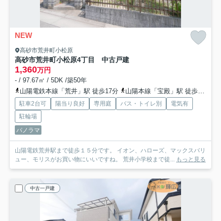
NEW
高砂市荒井町小松原
高砂市荒井町小松原4丁目 中古戸建
1,360
万円
- / 97.67㎡ / 5DK /築50年
山陽電鉄本線「荒井」駅 徒歩17分
山陽本線「宝殿」駅 徒歩36分
駐車2台可
陽当り良好
専用庭
バス・トイレ別
電気有
駐輪場
パノラマ
山陽電鉄荒井駅まで徒歩１５分です。 イオン、ハローズ、マックスバリ
ュー、モリスがお買い物にいいですね。 荒井小学校まで徒...
もっと見る
中古一戸建