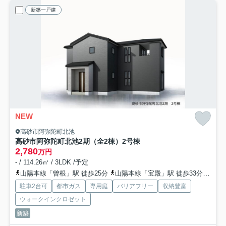
新築一戸建
NEW
高砂市阿弥陀町北池
高砂市阿弥陀町北池2期（全2棟）2号棟
2,780
万円
- / 114.26㎡ / 3LDK /予定
山陽本線「曽根」駅 徒歩25分
山陽本線「宝殿」駅 徒歩33分
山陽
駐車2台可
都市ガス
専用庭
バリアフリー
収納豊富
ウォークインクロゼット
新築