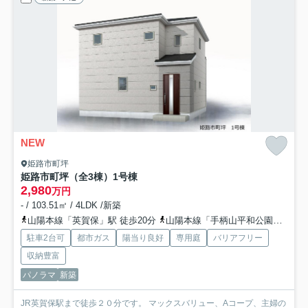
NEW
姫路市町坪
姫路市町坪（全3棟）1号棟
2,980
万円
- / 103.51㎡ / 4LDK /新築
山陽本線「英賀保」駅 徒歩20分
山陽本線「手柄山平和公園」駅 徒歩22分
駐車2台可
都市ガス
陽当り良好
専用庭
バリアフリー
収納豊富
パノラマ
新築
JR英賀保駅まで徒歩２０分です。 マックスバリュー、Aコープ、主婦の