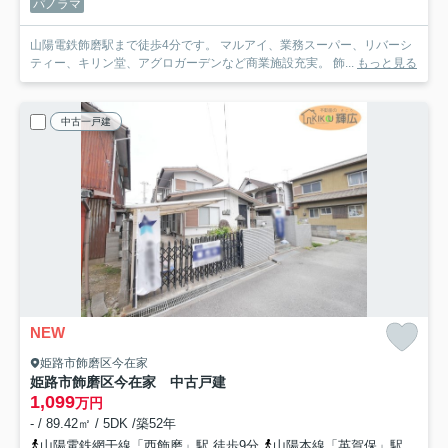
パノラマ
山陽電鉄飾磨駅まで徒歩4分です。 マルアイ、業務スーパー、リバーシ
ティー、キリン堂、アグロガーデンなど商業施設充実。 飾...
もっと見る
中古一戸建
NEW
姫路市飾磨区今在家
姫路市飾磨区今在家 中古戸建
1,099
万円
- / 89.42㎡ / 5DK /築52年
山陽電鉄網干線「西飾磨」駅 徒歩9分
山陽本線「英賀保」駅 徒歩24分