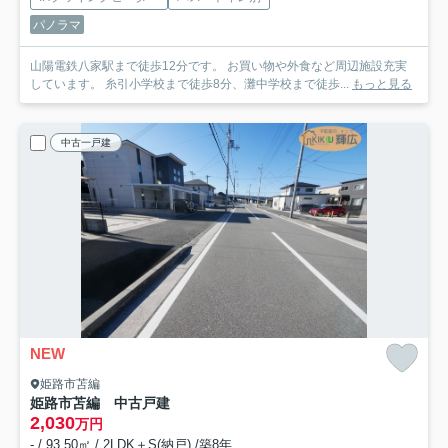
パノラマ
山陽電鉄八家駅まで徒歩12分です。 お買い物や外食など周辺施設充実
しています。 糸引小学校まで徒歩8分、灘中学校まで徒歩...
もっと見る
中古一戸建
NEW
姫路市苫編
姫路市苫編 中古戸建
2,030
万円
- / 93.50㎡ / 2LDK＋S(納戸) /築8年