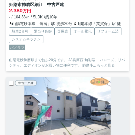
姫路市飾磨区細江 中古戸建
2,380
万円
- / 104.33㎡ / 5LDK /築10年
山陽電鉄本線「飾磨」駅 徒歩20分
山陽本線「英賀保」駅 徒歩36分
駐車2台可
陽当り良好
専用庭
オール電化
リフォーム済
システムキッチン
パノラマ
山陽電鉄飾磨駅まで徒歩20分です。 JA兵庫西 旬彩蔵 、ハローズ、リバ
シティ、エディオンがお買い物に便利です。 飾磨小...
もっと見る
中古一戸建