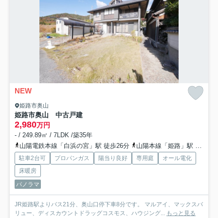
NEW
姫路市奥山
姫路市奥山 中古戸建
2,980
万円
- / 249.89㎡ / 7LDK /築35年
山陽電鉄本線「白浜の宮」駅 徒歩26分
山陽本線「姫路」駅 バス21分 神姫バス「奥山口（姫路市）」 停歩8分
駐車2台可
プロパンガス
陽当り良好
専用庭
オール電化
床暖房
パノラマ
JR姫路駅よりバス21分、奥山口停下車8分です。 マルアイ、マックスバ
リュー、ディスカウントドラッグコスモス、ハウジング...
もっと見る