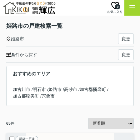
0
お気に入り
姫路市の戸建検索一覧
姫路市
変更
条件から探す
変更
おすすめのエリア
加古川市
/
明石市
/
姫路市
/
高砂市
/
加古郡播磨町
/
加古郡稲美町
/
宍粟市
65
件
新築一戸建