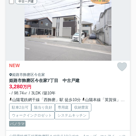
中古一戸建
NEW
姫路市飾磨区今在家
姫路市飾磨区今在家7丁目 中古戸建
3,280
万円
- / 98.74㎡ / 3LDK /築10年
山陽電鉄網干線「西飾磨」駅 徒歩10分
山陽本線「英賀保」駅 徒歩21分
駐車2台可
陽当り良好
専用庭
収納豊富
ウォークインクロゼット
システムキッチン
パノラマ