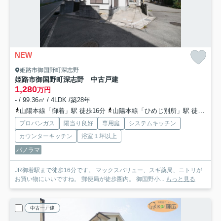
NEW
姫路市御国野町深志野
姫路市御国野町深志野 中古戸建
1,280
万円
- / 99.36㎡ / 4LDK /築28年
山陽本線「御着」駅 徒歩16分
山陽本線「ひめじ別所」駅 徒歩27分
プロパンガス
陽当り良好
専用庭
システムキッチン
カウンターキッチン
浴室１坪以上
パノラマ
JR御着駅まで徒歩16分です。 マックスバリュー、スギ薬局、ニトリが
お買い物にいいですね。 郵便局が徒歩圏内。 御国野小...
もっと見る
中古一戸建