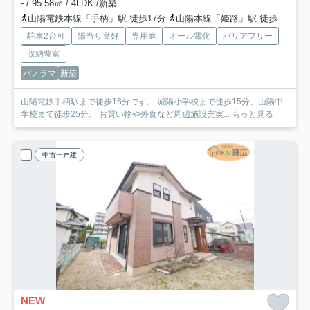
- / 95.58㎡ / 4LDK /新築
山陽電鉄本線「手柄」駅 徒歩17分
山陽本線「姫路」駅 徒歩23分
駐車2台可
陽当り良好
専用庭
オール電化
バリアフリー
収納豊富
パノラマ
新築
山陽電鉄手柄駅まで徒歩16分です。 城陽小学校まで徒歩15分、山陽中
学校まで徒歩25分。 お買い物や外食など周辺施設充実...
もっと見る
中古一戸建
NEW