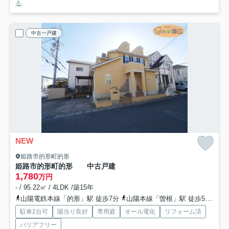
る
中古一戸建
NEW
姫路市的形町的形
姫路市的形町的形 中古戸建
1,780
万円
- / 95.22㎡ / 4LDK /築15年
山陽電鉄本線「的形」駅 徒歩7分
山陽本線「曽根」駅 徒歩58分
山
駐車2台可
陽当り良好
専用庭
オール電化
リフォーム済
バリアフリー