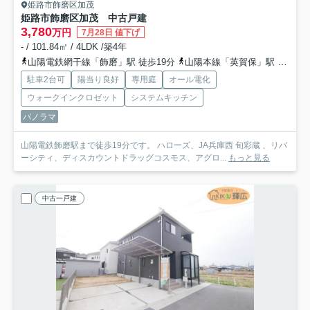
姫路市飾磨区加茂
姫路市飾磨区加茂 中古戸建
3,780
万円
7月28日 値下げ
- / 101.84㎡ / 4LDK /築4年
山陽電鉄網干線「飾磨」駅 徒歩19分
山陽本線「英賀保」駅 徒歩30分
駐車2台可
陽当り良好
専用庭
オール電化
ウォークインクロゼット
システムキッチン
パノラマ
山陽電鉄飾磨駅まで徒歩19分です。 ハローズ、JA兵庫西 旬彩蔵 、リバ
ーシティ、ディスカウントドラッグコスモス、アグロ...
もっと見る
中古一戸建