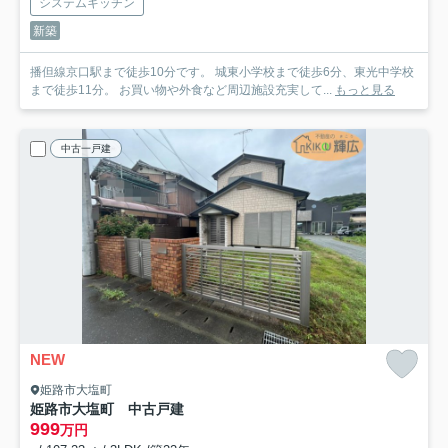
システムキッチン
新築
播但線京口駅まで徒歩10分です。 城東小学校まで徒歩6分、東光中学校
まで徒歩11分。 お買い物や外食など周辺施設充実して...
もっと見る
中古一戸建
NEW
姫路市大塩町
姫路市大塩町 中古戸建
999
万円