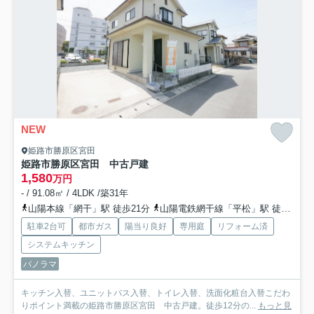
NEW
姫路市勝原区宮田
姫路市勝原区宮田 中古戸建
1,580
万円
- / 91.08㎡ / 4LDK /築31年
山陽本線「網干」駅 徒歩21分
山陽電鉄網干線「平松」駅 徒歩29分
駐車2台可
都市ガス
陽当り良好
専用庭
リフォーム済
システムキッチン
パノラマ
キッチン入替、ユニットバス入替、トイレ入替、洗面化粧台入替こだわ
りポイント満載の姫路市勝原区宮田 中古戸建。徒歩12分の...
もっと見