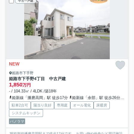
中古一戸建
NEW
姫路市下手野
姫路市下手野4丁目 中古戸建
1,850
万円
- / 104.33㎡ / 4LDK /築18年
姫新線「播磨高岡」駅 徒歩17分
姫新線「余部」駅 徒歩26分
山陽
駐車2台可
陽当り良好
専用庭
オール電化
床暖房
システムキッチン
パノラマ
JR姫新線播磨高岡駅まで徒歩17分です。 お買い物や外食など周辺施設