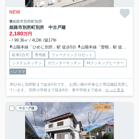
NEW
姫路市別所町別所
姫路市別所町別所 中古戸建
2,180
万円
- / 99.36㎡ / 4LDK /築17年
山陽本線「ひめじ別所」駅 徒歩5分
山陽本線「曽根」駅 徒歩26分
駐車2台可
専用庭
ウォークインクロゼット
システムキッチン
カウンターキッチン
IHクッキングヒーター
パノラマ
JRひめじ別所駅まで徒歩5分です。 お買い物や外食など周辺施設充実し
ています。 別所小学校まで徒歩6分、東中学校まで徒歩...
もっと見る
中古一戸建