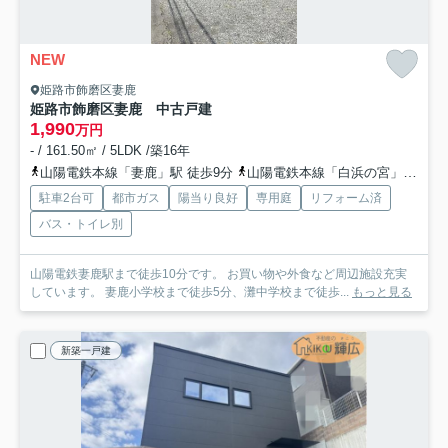
NEW
姫路市飾磨区妻鹿
姫路市飾磨区妻鹿 中古戸建
1,990
万円
- / 161.50㎡ / 5LDK /築16年
山陽電鉄本線「妻鹿」駅 徒歩9分
山陽電鉄本線「白浜の宮」駅 徒歩17分
駐車2台可
都市ガス
陽当り良好
専用庭
リフォーム済
バス・トイレ別
山陽電鉄妻鹿駅まで徒歩10分です。 お買い物や外食など周辺施設充実
しています。 妻鹿小学校まで徒歩5分、灘中学校まで徒歩...
もっと見る
新築一戸建