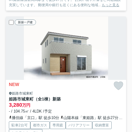
充実しています。 郵便局や銀行も近くにある便利な地域...
もっと見る
新築一戸建
NEW
姫路市城東町
姫路市城東町（全1棟）新築
3,280
万円
- / 104.75㎡ / 4LDK /予定
播但線「京口」駅 徒歩10分
山陽本線「東姫路」駅 徒歩27分
山陽
駐車2台可
都市ガス
専用庭
バリアフリー
収納豊富