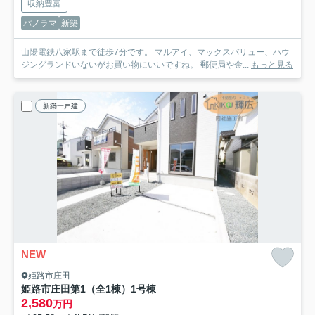
収納豊富
パノラマ
新築
山陽電鉄八家駅まで徒歩7分です。 マルアイ、マックスバリュー、ハウ
ジングランドいないがお買い物にいいですね。 郵便局や金...
もっと見る
新築一戸建
NEW
姫路市庄田
姫路市庄田第1（全1棟）1号棟
2,580
万円