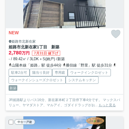
NEW
姫路市北新在家
姫路市北新在家1丁目 新築
2,780
万円
7月31日 値下げ
- / 89.42㎡ / 3LDK＋S(納戸) /新築
山陽本線「姫路」駅 徒歩44分
播但線「野里」駅 徒歩31分
播但線
駐車2台可
陽当り良好
専用庭
ウォークインクロゼット
ウォークインシューズクロゼット
システムキッチン
新築
JR姫路駅よりバス16分、新在家本町２丁目停下車4分です。 マックスバ
リュー、ヤマダストア、マルアイ、ゴダイドラッグがお...
もっと見る
中古一戸建