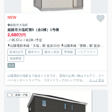
NEW
姫路市大塩町
姫路市大塩町第5（全2棟）1号棟
2,680
万円
- / 95.57㎡ / 4LDK /予定
山陽電鉄本線「大塩」駅 徒歩11分
山陽本線「曽根」駅 徒歩34分
駐車2台可
都市ガス
陽当り良好
専用庭
バリアフリー
収納豊富
新築
山陽電鉄大塩駅まで徒歩１２分です。 普段のお買い物はマルアイ、スー
パーセンタートライアル、ゴダイドラッグがいいですね。 ...
もっと見る
新築一戸建