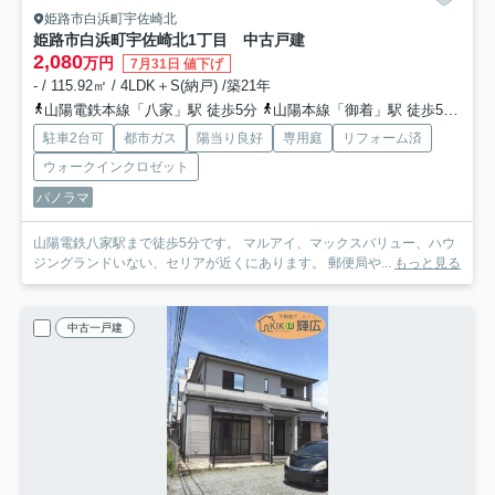
姫路市白浜町宇佐崎北
姫路市白浜町宇佐崎北1丁目 中古戸建
2,080
万円
7月31日 値下げ
- / 115.92㎡ / 4LDK＋S(納戸) /築21年
山陽電鉄本線「八家」駅 徒歩5分
山陽本線「御着」駅 徒歩53分
山
駐車2台可
都市ガス
陽当り良好
専用庭
リフォーム済
ウォークインクロゼット
パノラマ
山陽電鉄八家駅まで徒歩5分です。 マルアイ、マックスバリュー、ハウ
ジングランドいない、セリアが近くにあります。 郵便局や...
もっと見る
中古一戸建