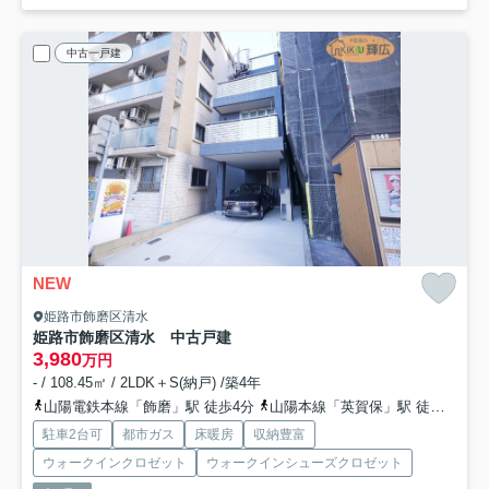
中古一戸建
NEW
姫路市飾磨区清水
姫路市飾磨区清水 中古戸建
3,980
万円
- / 108.45㎡ / 2LDK＋S(納戸) /築4年
山陽電鉄本線「飾磨」駅 徒歩4分
山陽本線「英賀保」駅 徒歩43分
駐車2台可
都市ガス
床暖房
収納豊富
ウォークインクロゼット
ウォークインシューズクロゼット