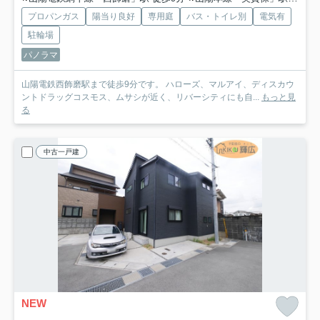
プロパンガス
陽当り良好
専用庭
バス・トイレ別
電気有
駐輪場
パノラマ
山陽電鉄西飾磨駅まで徒歩9分です。 ハローズ、マルアイ、ディスカウ
ントドラッグコスモス、ムサシが近く、リバーシティにも自...
もっと見
る
中古一戸建
NEW