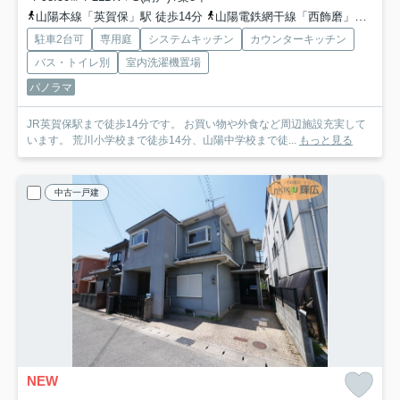
山陽本線「英賀保」駅 徒歩14分
山陽電鉄網干線「西飾磨」駅 徒歩25分
駐車2台可
専用庭
システムキッチン
カウンターキッチン
バス・トイレ別
室内洗濯機置場
パノラマ
JR英賀保駅まで徒歩14分です。 お買い物や外食など周辺施設充実して
います。 荒川小学校まで徒歩14分、山陽中学校まで徒...
もっと見る
中古一戸建
NEW