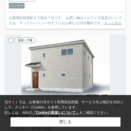
パノラマ
山陽電鉄的形駅まで徒歩７分です。 お買い物はマルアイ大塩店がいいで
すね。マックスバリューやナフコもお車なら10分圏内です...
もっと見る
新築一戸建
NEW
当サイトでは、お客様の当サイト利用状況把握、サービス向上検討を目的と
して、クッキー（Cookie）を使用しています。
姫路市町坪
詳しくは、当社の
「Cookieの取扱いについて」
をご確認ください。
姫路市町坪（全3棟）3号棟
3,180
閉じる
万円
- / 115.92㎡ / 4LDK /予定