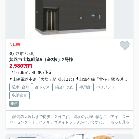
NEW
姫路市大塩町
姫路市大塩町第5（全2棟）2号棟
2,580
万円
- / 96.39㎡ / 4LDK /予定
山陽電鉄本線「大塩」駅 徒歩11分
山陽本線「曽根」駅 徒歩34分
駐車2台可
都市ガス
陽当り良好
専用庭
バリアフリー
収納豊富
新築
山陽電鉄大塩駅まで徒歩１２分です。 普段のお買い物はマルアイ、スー
パーセンタートライアル、ゴダイドラッグがいいですね。 ...
もっと見る