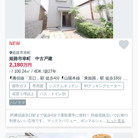
NEW
姫路市幸町
姫路市幸町 中古戸建
2,180
万円
- / 100.24㎡ / 4DK /築27年
播但線「京口」駅 徒歩4分
山陽本線「東姫路」駅 徒歩18分
山陽電
都市ガス
専用庭
システムキッチン
IHクッキングヒーター
浴室１坪以上
バス・トイレ別
パノラマ
JR播但線京口駅まで徒歩4分で通勤通学に便利！ 幹線道路沿いでお車の
利便もいい立地です。 マックスバリュー、ボンマルシェ...
もっと見る