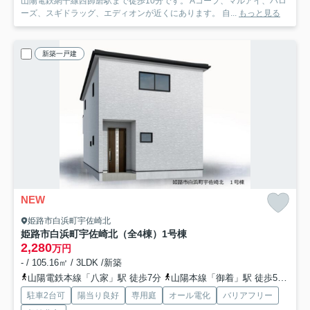
山陽電鉄網干線西飾磨駅まで徒歩10分です。 Aコープ、マルアイ、ハロ
ーズ、スギドラッグ、エディオンが近くにあります。 自...
もっと見る
新築一戸建
NEW
姫路市白浜町宇佐崎北
姫路市白浜町宇佐崎北（全4棟）1号棟
2,280
万円
- / 105.16㎡ / 3LDK /新築
山陽電鉄本線「八家」駅 徒歩7分
山陽本線「御着」駅 徒歩52分
山
駐車2台可
陽当り良好
専用庭
オール電化
バリアフリー