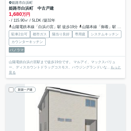
姫路市白浜町
姫路市白浜町 中古戸建
1,680
万円
- / 115.90㎡ / 5LDK /築32年
山陽電鉄本線「白浜の宮」駅 徒歩19分
山陽本線「御着」駅 徒歩45分
駐車2台可
都市ガス
陽当り良好
専用庭
システムキッチン
カウンターキッチン
パノラマ
山陽電鉄白浜の宮駅まで徒歩19分です。 マルアイ、マックスバリュ
ー、ディスカウントドラッグコスモス、ハウジングランドいな...
もっと
見る
新築一戸建