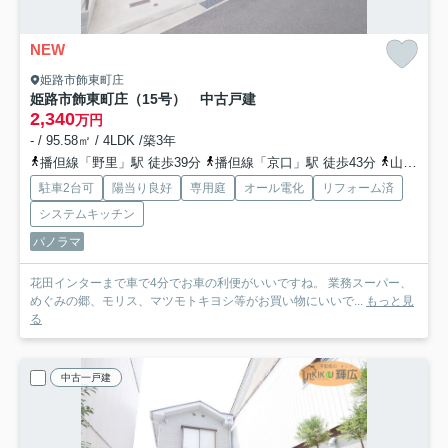
NEW
姫路市飾東町庄
姫路市飾東町庄（15号） 中古戸建
2,340
万円
- / 95.58㎡ / 4LDK /築3年
播但線「野里」駅 徒歩39分
播但線「京口」駅 徒歩43分
山陽本線「東姫路」駅 徒歩48分
駐車2台可
陽当り良好
専用庭
オール電化
リフォーム済
システムキッチン
パノラマ
花田インターまで車で4分でお車の利便がいいですね。 業務スーパー、
めぐみの郷、モリス、マツモトキヨシ等がお買い物にいいで...
もっと見
る
中古一戸建