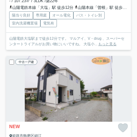
- / 107.23㎡ / 3LDK /築22年
山陽電鉄本線「大塩」駅 徒歩12分
山陽本線「曽根」駅 徒歩32分
陽当り良好
専用庭
オール電化
バス・トイレ別
室内洗濯機置場
電気有
山陽電鉄大塩駅まで徒歩12分です。 マルアイ、V・drug 、スーパーセ
ンタートライアルがお買い物にいいですね。 大塩小...
もっと見る
中古一戸建
NEW
姫路市飾磨区細江