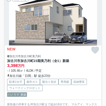
NEW
加古川市加古川町美乃利
加古川市加古川町23期美乃利（全1）新築
3,398
万円
- / 105.46㎡ / 4LDK /予定
加古川線「日岡」駅 徒歩23分
駐車2台可
都市ガス
陽当り良好
専用庭
収納豊富
ウォークインクロゼット
パノラマ
新築
新快速の停車するJR加古川駅まで徒歩18分です。 マルアイ、マックス