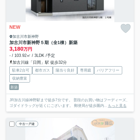
NEW
加古川市新神野
加古川市新神野５期（全1棟）新築
3,180
万円
- / 103.92㎡ / 3LDK /予定
加古川線「日岡」駅 徒歩32分
駐車2台可
都市ガス
陽当り良好
専用庭
バリアフリー
収納豊富
新築
JR加古川線神野駅まで徒歩7分です。 普段のお買い物はフーディーズ、
ゴダイドラッグが近くにございます。 郵便局が徒歩圏内...
もっと見る
中古一戸建