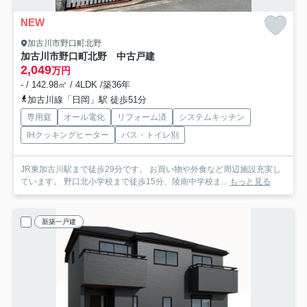
NEW
加古川市野口町北野
加古川市野口町北野 中古戸建
2,049
万円
- / 142.98㎡ / 4LDK /築36年
加古川線「日岡」駅 徒歩51分
専用庭
オール電化
リフォーム済
システムキッチン
IHクッキングヒーター
バス・トイレ別
JR東加古川駅まで徒歩29分です。 お買い物や外食など周辺施設充実し
ています。 野口北小学校まで徒歩15分、陵南中学校ま...
もっと見る
新築一戸建