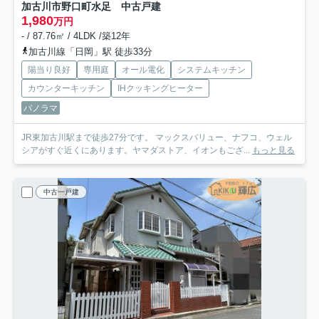
加古川市野口町水足 中古戸建
1,980
万円
- / 87.76㎡ / 4LDK /築12年
加古川線「日岡」駅 徒歩33分
陽当り良好
専用庭
オール電化
システムキッチン
カウンターキッチン
IHクッキングヒーター
パノラマ
JR東加古川駅まで徒歩27分です。 マックスバリュー、ナフコ、ウェル
シアがすぐ近くにあります。ヤマダストア、イオンもござ...
もっと見る
中古一戸建