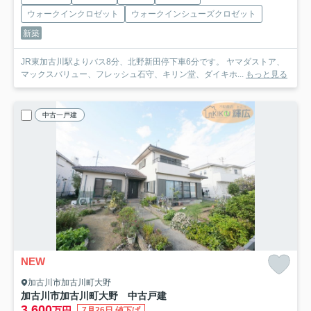
ウォークインクロゼット
ウォークインシューズクロゼット
新築
JR東加古川駅よりバス8分、北野新田停下車6分です。 ヤマダストア、
マックスバリュー、フレッシュ石守、キリン堂、ダイキホ...
もっと見る
中古一戸建
NEW
加古川市加古川町大野
加古川市加古川町大野 中古戸建
3,600
万円
7月26日 値下げ