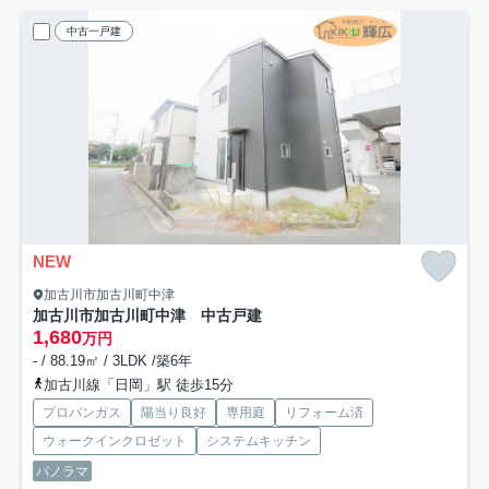
中古一戸建
NEW
加古川市加古川町中津
加古川市加古川町中津 中古戸建
1,680
万円
- / 88.19㎡ / 3LDK /築6年
加古川線「日岡」駅 徒歩15分
プロパンガス
陽当り良好
専用庭
リフォーム済
ウォークインクロゼット
システムキッチン
パノラマ