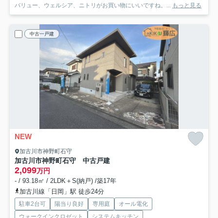
バリュー、ウェルシア、ニトリがお買い物にいいですね。...
もっと見る
中古一戸建
NEW
加古川市神野町石守
加古川市神野町石守 中古戸建
2,099
万円
- / 93.18㎡ / 2LDK＋S(納戸) /築17年
加古川線「日岡」駅 徒歩24分
駐車2台可
陽当り良好
専用庭
オール電化
ウォークインクロゼット
システムキッチン