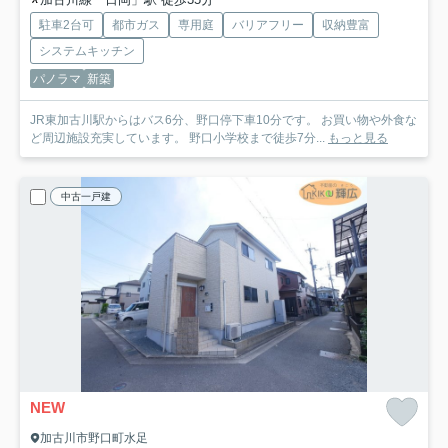
駐車2台可
都市ガス
専用庭
バリアフリー
収納豊富
システムキッチン
パノラマ
新築
JR東加古川駅からはバス6分、野口停下車10分です。 お買い物や外食な
ど周辺施設充実しています。 野口小学校まで徒歩7分...
もっと見る
中古一戸建
NEW
加古川市野口町水足