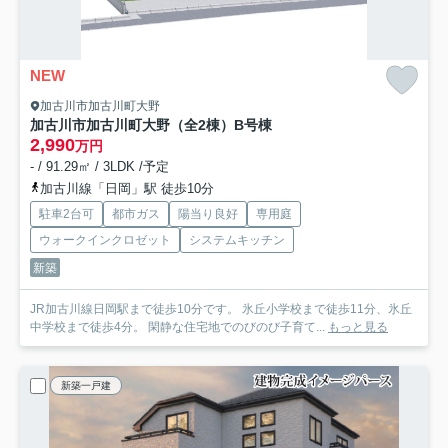
NEW
加古川市加古川町大野
加古川市加古川町大野（全2棟）B号棟
2,990
万円
- / 91.29㎡ / 3LDK /予定
加古川線「日岡」駅 徒歩10分
駐車2台可
都市ガス
陽当り良好
専用庭
ウォークインクロゼット
システムキッチン
新築
JR加古川線日岡駅まで徒歩10分です。 氷丘小学校まで徒歩11分、氷丘
中学校まで徒歩4分。 閑静な住宅地でのびのび子育て...
もっと見る
新築一戸建