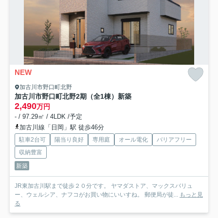
NEW
加古川市野口町北野
加古川市野口町北野2期（全1棟）新築
2,490
万円
- / 97.29㎡ / 4LDK /予定
加古川線「日岡」駅 徒歩46分
駐車2台可
陽当り良好
専用庭
オール電化
バリアフリー
収納豊富
新築
JR東加古川駅まで徒歩２０分です。 ヤマダストア、マックスバリュ
ー、ウェルシア、ナフコがお買い物にいいすね。 郵便局が徒...
もっと見
る