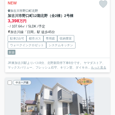
NEW
加古川市野口町北野
加古川市野口町12期北野（全2棟）2号棟
3,398
万円
- / 107.64㎡ / 5LDK /予定
加古川線「日岡」駅 徒歩45分
駐車2台可
都市ガス
専用庭
収納豊富
ウォークインクロゼット
システムキッチン
新築
JR東加古川駅よりバス8分、北野新田停下車6分です。 ヤマダストア、
マックスバリュー、フレッシュ石守、キリン堂、ダイキホ...
もっと見る
中古一戸建