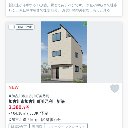
新快速が停車するJR加古川駅まで徒歩21分です。 氷丘小学校まで徒歩
15分、氷丘中学校まで徒歩12分。 お買い物や外食な...
もっと見る
新築一戸建
NEW
加古川市加古川町美乃利
加古川市加古川町美乃利 新築
3,380
万円
- / 84.18㎡ / 3LDK /予定
加古川線「日岡」駅 徒歩28分
駐車2台可
専用庭
ウォークインクロゼット