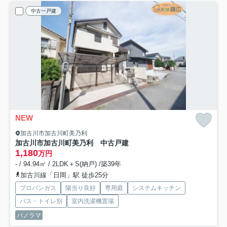
中古一戸建
NEW
加古川市加古川町美乃利
加古川市加古川町美乃利 中古戸建
1,180
万円
- / 94.94㎡ / 2LDK＋S(納戸) /築39年
加古川線「日岡」駅 徒歩25分
プロパンガス
陽当り良好
専用庭
システムキッチン
バス・トイレ別
室内洗濯機置場
パノラマ