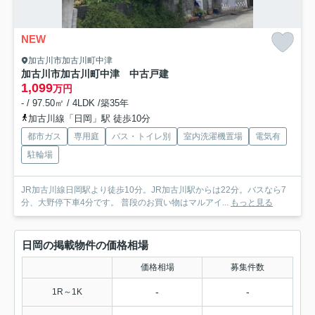
NEW
加古川市加古川町中津
加古川市加古川町中津 中古戸建
1,099
万円
- / 97.50㎡ / 4LDK /築35年
加古川線「日岡」駅 徒歩10分
都市ガス
専用庭
バス・トイレ別
室内洗濯機置場
電気有
駐輪場
JR加古川線日岡駅より徒歩10分。JR加古川駅からは22分。バスなら7
分、大野停下車4分です。 普段のお買い物はマルアイ...
もっと見る
日岡の掲載物件の価格相場
価格相場
募集件数
-
-
1R～1K