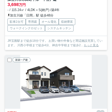
3,698
万円
- / 115.24㎡ / 4LDK＋S(納戸) /築4年
加古川線「日岡」駅 徒歩48分
駐車2台可
専用庭
オール電化
収納豊富
ウォークインクロゼット
システムキッチン
JR宝殿駅まで徒歩18分です。 お買い物や外食など周辺施設充実してい
ます。 川西小学校まで徒歩4分、神吉中学校まで徒歩2...
もっと見る
新築一戸建