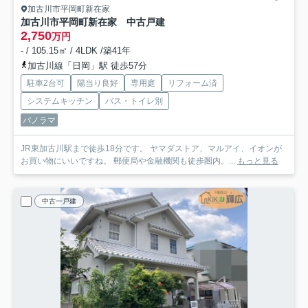
加古川市平岡町新在家
加古川市平岡町新在家 中古戸建
2,750
万円
- / 105.15㎡ / 4LDK /築41年
加古川線「日岡」駅 徒歩57分
駐車2台可
陽当り良好
専用庭
リフォーム済
システムキッチン
バス・トイレ別
パノラマ
JR東加古川駅まで徒歩18分です。 ヤマダストア、マルアイ、イオンが
お買い物にいいですね。 郵便局や金融機関も徒歩圏内。...
もっと見る
中古一戸建