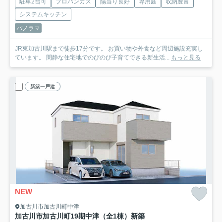
駐車2台可
プロパンガス
陽当り良好
専用庭
収納豊富
システムキッチン
パノラマ
JR東加古川駅まで徒歩17分です。 お買い物や外食など周辺施設充実し
ています。 閑静な住宅地でのびのび子育てできる新生活...
もっと見る
新築一戸建
NEW
加古川市加古川町中津
加古川市加古川町19期中津（全1棟）新築