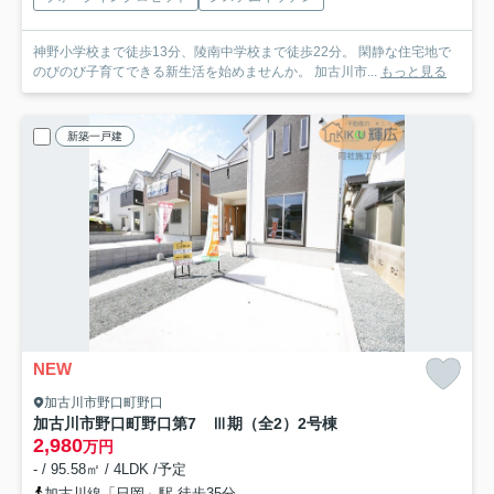
神野小学校まで徒歩13分、陵南中学校まで徒歩22分。 閑静な住宅地で
のびのび子育てできる新生活を始めませんか。 加古川市...
もっと見る
新築一戸建
NEW
加古川市野口町野口
加古川市野口町野口第7 Ⅲ期（全2）2号棟
2,980
万円
- / 95.58㎡ / 4LDK /予定
加古川線「日岡」駅 徒歩35分