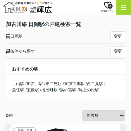
0
お気に入り
加古川線 日岡駅の戸建検索一覧
日岡駅
変更
条件から探す
変更
おすすめの駅
土山駅
/
加古川駅
/
東二見駅
/
東加古川駅
/
西二見駅
/
魚住駅
/
宝殿駅
/
播磨町駅
/
浜の宮駅
/
尾上の松駅
24
件
新築一戸建