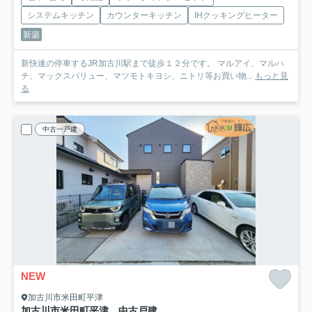
システムキッチン
カウンターキッチン
IHクッキングヒーター
新築
新快速の停車するJR加古川駅まで徒歩１２分です。 マルアイ、マルハ
チ、マックスバリュー、マツモトキヨシ、ニトリ等お買い物...
もっと見
る
中古一戸建
NEW
加古川市米田町平津
加古川市米田町平津 中古戸建