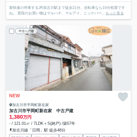
新快速の停車するJR加古川駅まで徒歩21分。自転車なら10分程度です
ね。 普段のお買い物はマルハチ、マルアイ、ニッケパー...
もっと見る
中古一戸建
NEW
加古川市平岡町新在家
加古川市平岡町新在家 中古戸建
1,380
万円
- / 121.01㎡ / 7LDK＋S(納戸) /築57年
加古川線「日岡」駅 徒歩48分