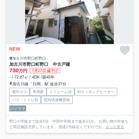
NEW
加古川市野口町野口
加古川市野口町野口 中古戸建
730
万円
7月27日 値下げ
- / 72.87㎡ / 4DK /築45年
加古川線「日岡」駅 徒歩37分
都市ガス
専用庭
リフォーム済
IHクッキングヒーター
バス・トイレ別
室内洗濯機置場
パノラマ
野口小学校まで徒歩5分、中部中学校まで徒歩11分。 お買い物や外食な
ど周辺施設充実しています。 国道2号線近くですのでお...
もっと見る