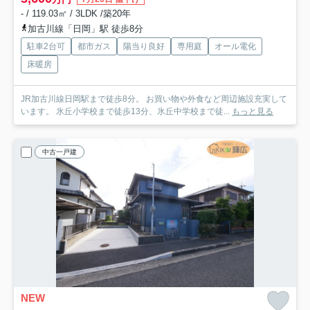
- / 119.03㎡ / 3LDK /築20年
加古川線「日岡」駅 徒歩8分
駐車2台可
都市ガス
陽当り良好
専用庭
オール電化
床暖房
JR加古川線日岡駅まで徒歩8分。 お買い物や外食など周辺施設充実して
います。 氷丘小学校まで徒歩13分、氷丘中学校まで徒...
もっと見る
中古一戸建
NEW