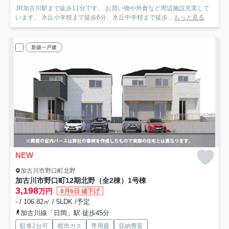
JR加古川駅まで徒歩11分です。 お買い物や外食など周辺施設充実して
います。 氷丘小学校まで徒歩6分、氷丘中学校まで徒歩...
もっと見る
新築一戸建
NEW
加古川市野口町北野
加古川市野口町12期北野（全2棟）1号棟
3,198
万円
8月6日 値下げ
- / 106.82㎡ / 5LDK /予定
加古川線「日岡」駅 徒歩45分
駐車2台可
都市ガス
専用庭
収納豊富