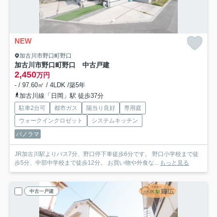
NEW
加古川市野口町野口
加古川市野口町野口 中古戸建
2,450
万円
- / 97.60㎡ / 4LDK /築5年
加古川線「日岡」駅 徒歩37分
駐車2台可
都市ガス
陽当り良好
専用庭
ウォークインクロゼット
システムキッチン
パノラマ
JR加古川駅よりバス7分、野口停下車徒歩6分です。 野口小学校まで徒
歩5分、中部中学校まで徒歩12分。 お買い物や外食な...
もっと見る
中古一戸建