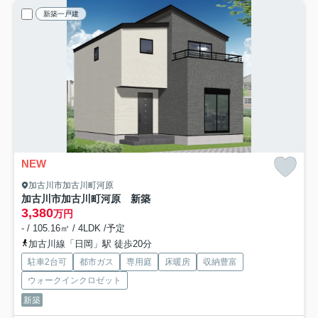
新築一戸建
NEW
加古川市加古川町河原
加古川市加古川町河原 新築
3,380
万円
- / 105.16㎡ / 4LDK /予定
加古川線「日岡」駅 徒歩20分
駐車2台可
都市ガス
専用庭
床暖房
収納豊富
ウォークインクロゼット
新築