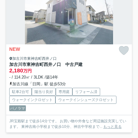
NEW
加古川市東神吉町西井ノ口
加古川市東神吉町西井ノ口 中古戸建
2,180
万円
- / 114.20㎡ / 3LDK /築14年
加古川線「日岡」駅 徒歩53分
駐車2台可
陽当り良好
専用庭
リフォーム済
ウォークインクロゼット
ウォークインシューズクロゼット
パノラマ
JR宝殿駅まで徒歩14分です。 お買い物や外食など周辺施設充実してい
ます。 東神吉南小学校まで徒歩10分、神吉中学校まで...
もっと見る