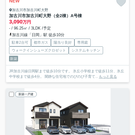
NEW
加古川市加古川町大野
加古川市加古川町大野（全2棟）A号棟
3,090
万円
- / 96.25㎡ / 3LDK /予定
加古川線「日岡」駅 徒歩10分
駐車2台可
都市ガス
陽当り良好
専用庭
ウォークインシューズクロゼット
システムキッチン
新築
JR加古川線日岡駅まで徒歩10分です。 氷丘小学校まで徒歩11分、氷丘
中学校まで徒歩4分。 閑静な住宅地でのびのび子育て...
もっと見る
新築一戸建