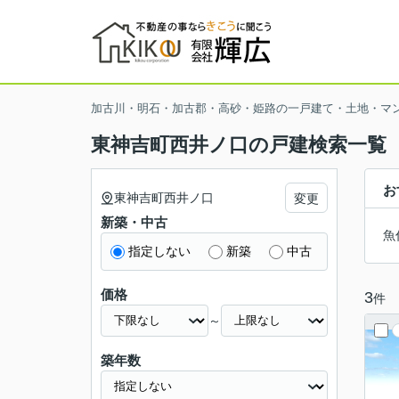
加古川・明石・加古郡・高砂・姫路の一戸建て・土地・マ
東神吉町西井ノ口の戸建検索一覧
お
東神吉町西井ノ口
変更
新築・中古
魚
指定しない
新築
中古
価格
3
件
～
築年数