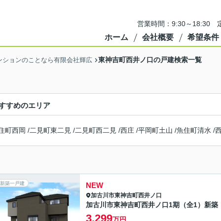
営業時間：9:30～18:3
ホーム
会社概要
希望条件
東神吉町西井ノ口の戸建検索一覧
ンションのことなら有限会社輝広
すすめのエリア
住町西岡
/
二見町東二見
/
二見町西二見
/
西庄
/
平岡町土山
/
魚住町清水
/
新築一戸建
NEW
加古川市
東神吉町西井ノ口
加古川市東神吉町西井ノ口1期（全1）新築
3,299
万円