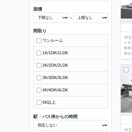
面積
～
間取り
JR
ワンルーム
イオ
東神
1K/1DK/1LDK
加古
2K/2DK/2LDK
3K/3DK/3LDK
4K/4DK/4LDK
5K以上
駅・バス停からの時間
JR