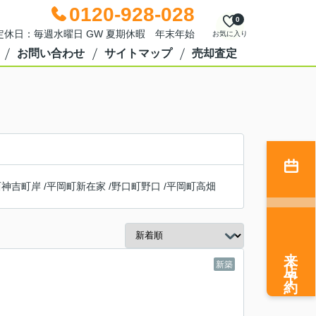
0120-928-028
0
0 定休日：毎週水曜日 GW 夏期休暇 年末年始
お気に入り
お問い合わせ
サイトマップ
売却査定
西神吉町岸
/
平岡町新在家
/
野口町野口
/
平岡町高畑
来店予約
新築