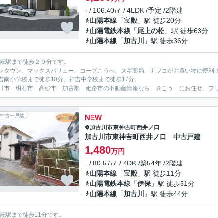
- / 106.40㎡ / 4LDK /予定 /2階建
山陽本線
「
宝殿
」駅 徒歩20分
山陽電鉄本線
「
尾上の松
」駅 徒歩63分
山陽本線
「
加古川
」駅 徒歩36分
宝殿駅まで徒歩２０分です。
ンタウン、マックスバリュー、コープこうべ、スギ薬局、ナフコがお買い物に便利
吉南小学校まで徒歩10分、神吉中学校まで徒歩17分。
川市 明石市 高砂市 加古郡 姫路市の不動産情報なら きこう にお任せ。フリーダイ
中古一戸建
NEW
加古川市
東神吉町西井ノ口
加古川市東神吉町西井ノ口 中古戸建
1,480
万円
- / 80.57㎡ / 4DK /築54年 /2階建
山陽本線
「
宝殿
」駅 徒歩11分
山陽電鉄本線
「
伊保
」駅 徒歩51分
山陽本線
「
加古川
」駅 徒歩44分
宝殿駅まで徒歩11分です。