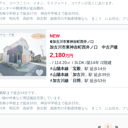
アイ、コープこうべ、イオン、ライフォート、コーナンが近くにあります。
センターや郵便局が徒歩圏内。
吉南小学校まで徒歩17分、神吉中学校まで徒歩20分。
川市 明石市 高砂市 加古郡 姫路市の不動産情報なら きこう にお任せ。フリーダイ
中古一戸建
NEW
加古川市
東神吉町西井ノ口
加古川市東神吉町西井ノ口 中古戸建
2,180
万円
- / 114.20㎡ / 3LDK /築14年 /2階建
山陽本線
「
宝殿
」駅 徒歩14分
山陽本線
「
加古川
」駅 徒歩39分
加古川線
「
日岡
」駅 徒歩53分
宝殿駅まで徒歩14分です。
い物や外食など周辺施設充実しています。
吉南小学校まで徒歩10分、神吉中学校まで徒歩15分。
川市 明石市 高砂市 加古郡 姫路市の不動産情報なら きこう にお任せ。フリーダイ
1