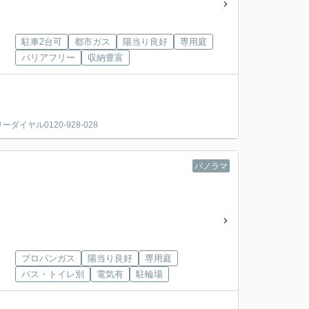
駐車2台可
都市ガス
陽当り良好
専用庭
バリアフリー
収納豊富
！
ヤル0120-928-028
パノラマ
プロパンガス
陽当り良好
専用庭
バス・トイレ別
電気有
駐輪場