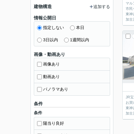
マル
建物構造
追加する
市民
東神
情報公開日
加古
指定しない
本日
3日以内
1週間以内
画像・動画あり
画像あり
動画あり
パノラマあり
JR
お買
条件
東神
条件
加古
陽当り良好