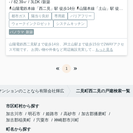
- / 82.39㎡ / 3LDK /新築
山陽電鉄本線「西二見」駅 徒歩14分
山陽本線「土山」駅 徒歩15分
都市ガス
陽当り良好
専用庭
バリアフリー
ウォークインクロゼット
システムキッチン
パノラマ
新築
山陽電鉄西二見駅まで徒歩14分、JR土山駅まで徒歩15分で2WAYアクセ
ス可能です。 お買い物や外食など周辺施設充実して...
もっと見る
1
マンションのことなら有限会社輝広
二見町西二見の戸建検索一覧
市区町村から探す
加古川市
明石市
姫路市
高砂市
加古郡播磨町
加古郡稲美町
宍粟市
神崎郡市川町
町名から探す