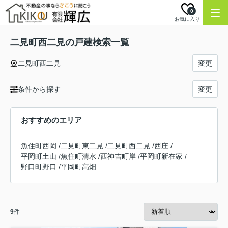
0
お気に入り
二見町西二見の戸建検索一覧
二見町西二見
変更
条件から探す
変更
おすすめのエリア
魚住町西岡
/
二見町東二見
/
二見町西二見
/
西庄
/
平岡町土山
/
魚住町清水
/
西神吉町岸
/
平岡町新在家
/
野口町野口
/
平岡町高畑
9
件