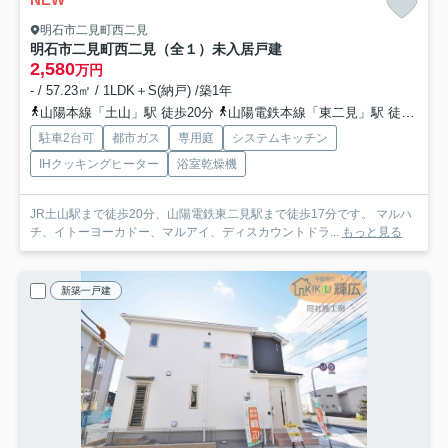
明石市二見町西二見
明石市二見町西二見（全１）未入居戸建
2,580
万円
- / 57.23㎡ / 1LDK＋S(納戸) /築1年
山陽本線「土山」駅 徒歩20分
山陽電鉄本線「東二見」駅 徒歩17分
駐車2台可
都市ガス
専用庭
システムキッチン
IHクッキングヒーター
浴室乾燥機
JR土山駅まで徒歩20分、山陽電鉄東二見駅まで徒歩17分です。 マルハ
チ、イトーヨーカドー、マルアイ、ディスカウントドラ...
もっと見る
新築一戸建