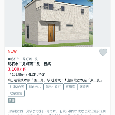
NEW
明石市二見町西二見
明石市二見町西二見 新築
3,180
万円
- / 101.85㎡ / 4LDK /予定
山陽電鉄本線「西二見」駅 徒歩9分
山陽電鉄本線「東二見」駅 徒歩14分
駐車2台可
都市ガス
陽当り良好
専用庭
床暖房
収納豊富
新築
山陽電鉄西二見駅まで徒歩9分です。 お買い物や外食など周辺施設充実