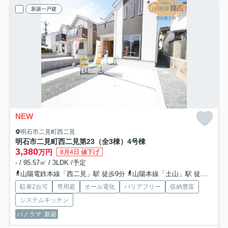
新築一戸建
NEW
明石市二見町西二見
明石市二見町西二見第23（全3棟）4号棟
3,380
万円
8月4日 値下げ
- / 95.57㎡ / 3LDK /予定
山陽電鉄本線「西二見」駅 徒歩9分
山陽本線「土山」駅 徒歩23分
駐車2台可
専用庭
オール電化
バリアフリー
収納豊富
システムキッチン
パノラマ
新築