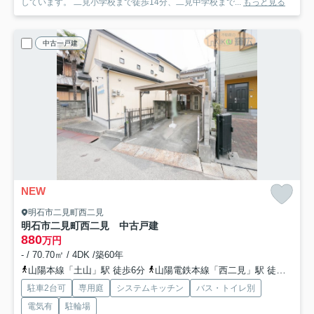
しています。 二見小学校まで徒歩14分、二見中学校まで...
もっと見る
中古一戸建
NEW
明石市二見町西二見
明石市二見町西二見 中古戸建
880
万円
- / 70.70㎡ / 4DK /築60年
山陽本線「土山」駅 徒歩6分
山陽電鉄本線「西二見」駅 徒歩23分
駐車2台可
専用庭
システムキッチン
バス・トイレ別
電気有
駐輪場