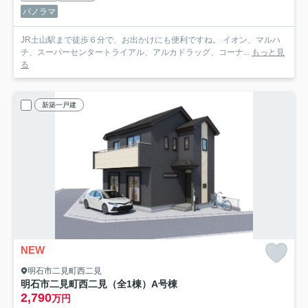
パノラマ
JR土山駅まで徒歩６分で、お出かけにも便利ですね。 イオン、マルハ
チ、スーパーセンタートライアル、アルカドラッグ、コーナ...
もっと見
る
新築一戸建
NEW
明石市二見町西二見
明石市二見町西二見（全1棟）A号棟
2,790
万円