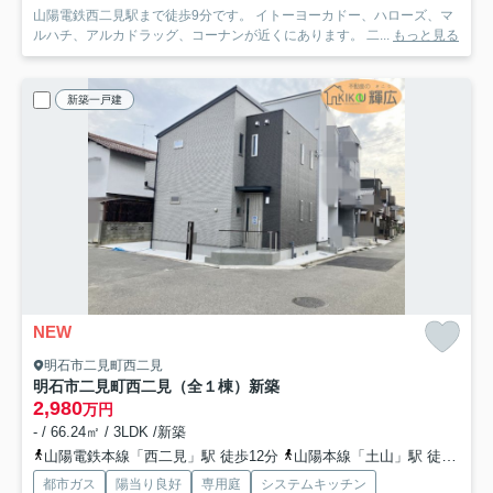
山陽電鉄西二見駅まで徒歩9分です。 イトーヨーカドー、ハローズ、マ
ルハチ、アルカドラッグ、コーナンが近くにあります。 二...
もっと見る
新築一戸建
NEW
明石市二見町西二見
明石市二見町西二見（全１棟）新築
2,980
万円
- / 66.24㎡ / 3LDK /新築
山陽電鉄本線「西二見」駅 徒歩12分
山陽本線「土山」駅 徒歩34分
都市ガス
陽当り良好
専用庭
システムキッチン