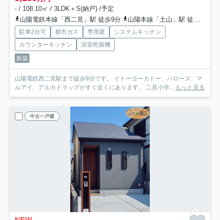
- / 108.10㎡ / 3LDK＋S(納戸) /予定
山陽電鉄本線「西二見」駅 徒歩9分
山陽本線「土山」駅 徒歩31分
駐車2台可
都市ガス
専用庭
システムキッチン
カウンターキッチン
浴室乾燥機
新築
山陽電鉄西二見駅まで徒歩9分です。 イトーヨーカドー、ハローズ、マ
ルアイ、アルカドラッグがすぐ近くにあります。 二見小学...
もっと見る
中古一戸建
NEW