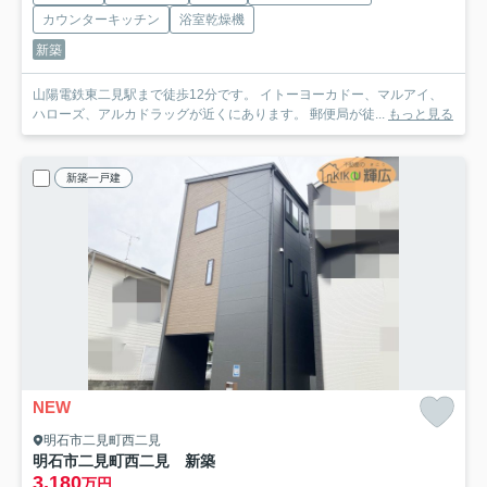
カウンターキッチン
浴室乾燥機
新築
山陽電鉄東二見駅まで徒歩12分です。 イトーヨーカドー、マルアイ、
ハローズ、アルカドラッグが近くにあります。 郵便局が徒...
もっと見る
新築一戸建
NEW
明石市二見町西二見
明石市二見町西二見 新築
3,180
万円