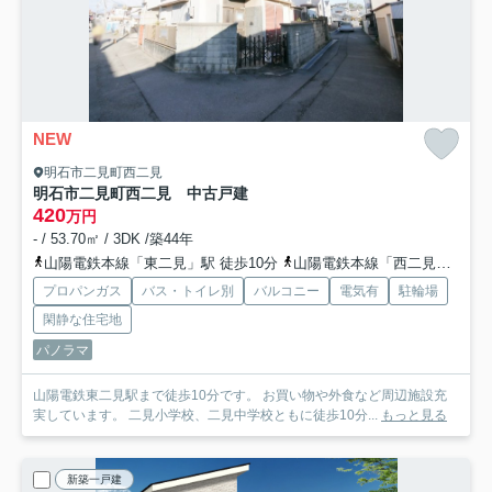
NEW
明石市二見町西二見
明石市二見町西二見 中古戸建
420
万円
- / 53.70㎡ / 3DK /築44年
山陽電鉄本線「東二見」駅 徒歩10分
山陽電鉄本線「西二見」駅 徒歩12分
プロパンガス
バス・トイレ別
バルコニー
電気有
駐輪場
閑静な住宅地
パノラマ
山陽電鉄東二見駅まで徒歩10分です。 お買い物や外食など周辺施設充
実しています。 二見小学校、二見中学校ともに徒歩10分...
もっと見る
新築一戸建