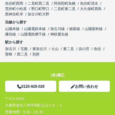
魚住町西岡
二見町西二見
阿弥陀町魚橋
魚住町清水
荒井町小松原
野口町野口
二見町東二見
大久保町西島
西神吉町岸
加古川町大野
沿線から探す
山陽本線
山陽電鉄本線
加古川線
姫新線
山陽新幹線
播但線
山陽電鉄網干線
神鉄粟生線
駅から探す
加古川
宝殿
東加古川
土山
東二見
浜の宮
魚住
曽根
西二見
別府
(有)輝広
0120-928-028
お問い合わせ
〒675-0104
兵庫県加古川市平岡町土山５６－１
営業時間：
9:30～18:30