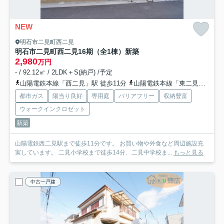
NEW
明石市二見町西二見
明石市二見町西二見16期（全1棟）新築
2,980
万円
- / 92.12㎡ / 2LDK＋S(納戸) /予定
山陽電鉄本線「西二見」駅 徒歩11分
山陽電鉄本線「東二見」駅 徒歩15分
都市ガス
陽当り良好
専用庭
バリアフリー
収納豊富
ウォークインクロゼット
新築
山陽電鉄西二見駅まで徒歩11分です。 お買い物や外食など周辺施設充
実しています。 二見小学校まで徒歩14分、二見中学校ま...
もっと見る
中古一戸建