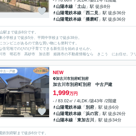
- / 78.66㎡ / 3LDK /築21年 /2階建
山陽本線
「
土山
」駅 徒歩8分
山陽電鉄本線
「
西二見
」駅 徒歩36分
山陽電鉄本線
「
播磨町
」駅 徒歩36分
土山駅まで徒歩8分です。
東小学校まで徒歩5分、平岡中学校まで徒歩38分。
にコンビニがあるので急な買い物にも便利です。
な住宅地でのびのび子育てできる新生活を始めませんか。
川市 明石市 高砂市 加古郡 姫路市の不動産情報なら きこう にお任せ。フリーダイ
中古一戸建
NEW
加古川市
別府町別府
加古川市別府町別府 中古戸建
1,999
万円
- / 83.02㎡ / 4LDK /築43年 /2階建
山陽電鉄本線
「
別府
」駅 徒歩6分
山陽電鉄本線
「
浜の宮
」駅 徒歩26分
山陽本線
「
東加古川
」駅 徒歩34分
電鉄別府駅まで徒歩6分です。