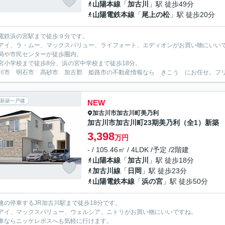
山陽本線
「
加古川
」駅 徒歩49分
山陽電鉄本線
「
尾上の松
」駅 徒歩20分
電鉄浜の宮駅まで徒歩９分です。
アイ、ラ・ムー、マックスバリュー、ライフォート、エディオンがお買い物にいい
局や市民センターが徒歩圏内。
宮小学校まで徒歩8分、浜の宮中学校まで徒歩18分。
川市 明石市 高砂市 加古郡 姫路市の不動産情報なら きこう にお任せ。フリーダイ
新築一戸建
NEW
加古川市
加古川町美乃利
加古川市加古川町23期美乃利（全1）新築
3,398
万円
- / 105.46㎡ / 4LDK /予定 /2階建
山陽本線
「
加古川
」駅 徒歩18分
加古川線
「
日岡
」駅 徒歩23分
山陽電鉄本線
「
浜の宮
」駅 徒歩50分
速の停車するJR加古川駅まで徒歩18分です。
アイ、マックスバリュー、ウェルシア、ニトリがお買い物にいいですね。
車ならニッケレポスへも気軽に行けます。