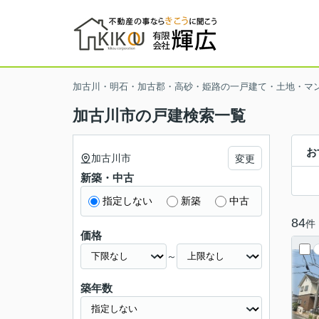
加古川・明石・加古郡・高砂・姫路の一戸建て・土地・マ
加古川市の戸建検索一覧
お
加古川市
変更
新築・中古
指定しない
新築
中古
84
件
価格
～
築年数