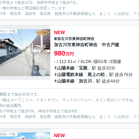
小学校まで徒歩12分、別府中学校まで徒歩7分。
い物や外食など周辺施設充実しています。
川市 明石市 高砂市 加古郡 姫路市の不動産情報なら きこう にお任せ。フリーダイ
中古一戸建
NEW
加古川市
東神吉町神吉
加古川市東神吉町神吉 中古戸建
980
万円
- / 112.61㎡ / 6LDK /築61年 /1階建
山陽本線
「
宝殿
」駅 徒歩32分
山陽電鉄本線
「
尾上の松
」駅 徒歩76分
山陽本線
「
加古川
」駅 徒歩44分
宝殿駅まで徒歩32分です。
い物はコープこうべ、イオンタウン、マックスバリュー、キリン堂がいいですね。
局が徒歩圏内。
吉小学校まで徒歩5分、神吉中学校まで徒歩9分。
川市 明石市 高砂市 加古郡 姫路市の不動産情報なら きこう にお任せ。フリーダイ
新築一戸建
NEW