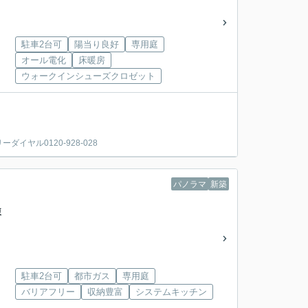
駐車2台可
陽当り良好
専用庭
オール電化
床暖房
ウォークインシューズクロゼット
。
ヤル0120-928-028
パノラマ
新築
棟
駐車2台可
都市ガス
専用庭
バリアフリー
収納豊富
システムキッチン