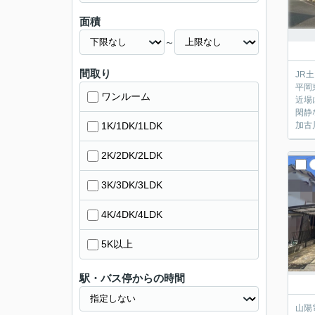
面積
～
間取り
JR
平岡
ワンルーム
近場
閑静
1K/1DK/1LDK
加古
2K/2DK/2LDK
3K/3DK/3LDK
4K/4DK/4LDK
5K以上
駅・バス停からの時間
山陽