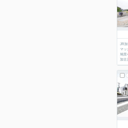
JR
マッ
鳩里
加古