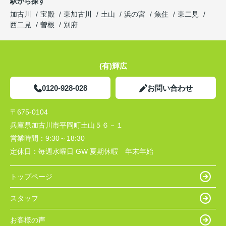
駅から探す
加古川
宝殿
東加古川
土山
浜の宮
魚住
東二見
西二見
曽根
別府
(有)輝広
0120-928-028
お問い合わせ
〒675-0104
兵庫県加古川市平岡町土山５６－１
営業時間：
9:30～18:30
定休日：
毎週水曜日 GW 夏期休暇 年末年始
トップページ
スタッフ
お客様の声