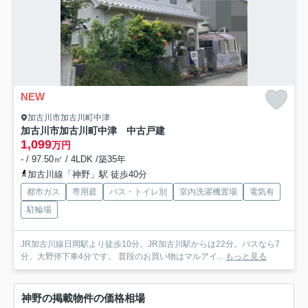
NEW
加古川市加古川町中津
加古川市加古川町中津 中古戸建
1,099
万円
- / 97.50㎡ / 4LDK /築35年
加古川線「神野」駅 徒歩40分
都市ガス
専用庭
バス・トイレ別
室内洗濯機置場
電気有
駐輪場
JR加古川線日岡駅より徒歩10分。JR加古川駅からは22分。バスなら7
分、大野停下車4分です。 普段のお買い物はマルアイ...
もっと見る
神野の掲載物件の価格相場