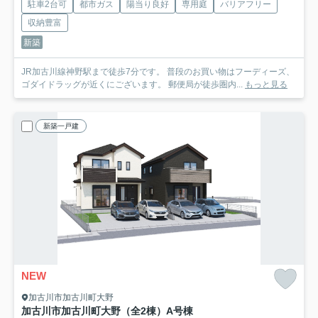
駐車2台可
都市ガス
陽当り良好
専用庭
バリアフリー
収納豊富
新築
JR加古川線神野駅まで徒歩7分です。 普段のお買い物はフーディーズ、
ゴダイドラッグが近くにございます。 郵便局が徒歩圏内...
もっと見る
新築一戸建
NEW
加古川市加古川町大野
加古川市加古川町大野（全2棟）A号棟