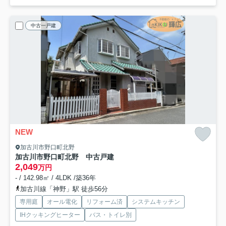
中古一戸建
NEW
加古川市野口町北野
加古川市野口町北野 中古戸建
2,049
万円
- / 142.98㎡ / 4LDK /築36年
加古川線「神野」駅 徒歩56分
専用庭
オール電化
リフォーム済
システムキッチン
IHクッキングヒーター
バス・トイレ別