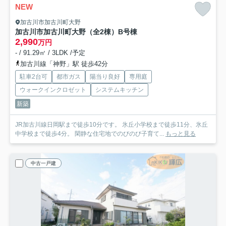
NEW
加古川市加古川町大野
加古川市加古川町大野（全2棟）B号棟
2,990
万円
- / 91.29㎡ / 3LDK /予定
加古川線「神野」駅 徒歩42分
駐車2台可
都市ガス
陽当り良好
専用庭
ウォークインクロゼット
システムキッチン
新築
JR加古川線日岡駅まで徒歩10分です。 氷丘小学校まで徒歩11分、氷丘
中学校まで徒歩4分。 閑静な住宅地でのびのび子育て...
もっと見る
中古一戸建