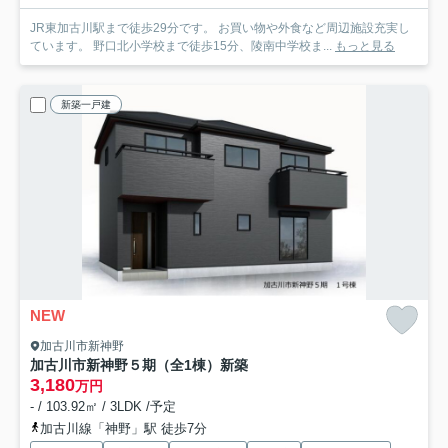
JR東加古川駅まで徒歩29分です。 お買い物や外食など周辺施設充実し
ています。 野口北小学校まで徒歩15分、陵南中学校ま...
もっと見る
新築一戸建
NEW
加古川市新神野
加古川市新神野５期（全1棟）新築
3,180
万円
- / 103.92㎡ / 3LDK /予定
加古川線「神野」駅 徒歩7分