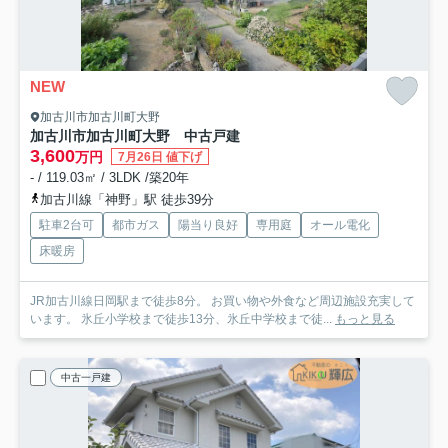
NEW
加古川市加古川町大野
加古川市加古川町大野 中古戸建
3,600
万円
7月26日 値下げ
- / 119.03㎡ / 3LDK /築20年
加古川線「神野」駅 徒歩39分
駐車2台可
都市ガス
陽当り良好
専用庭
オール電化
床暖房
JR加古川線日岡駅まで徒歩8分。 お買い物や外食など周辺施設充実して
います。 氷丘小学校まで徒歩13分、氷丘中学校まで徒...
もっと見る
中古一戸建