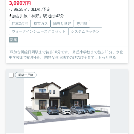
3,090
万円
- / 96.25㎡ / 3LDK /予定
加古川線「神野」駅 徒歩42分
駐車2台可
都市ガス
陽当り良好
専用庭
ウォークインシューズクロゼット
システムキッチン
新築
JR加古川線日岡駅まで徒歩10分です。 氷丘小学校まで徒歩11分、氷丘
中学校まで徒歩4分。 閑静な住宅地でのびのび子育て...
もっと見る
新築一戸建