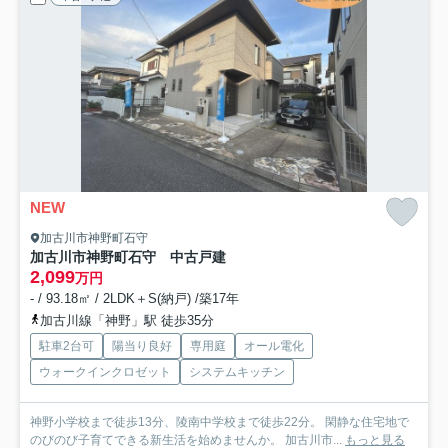
NEW
加古川市神野町石守
加古川市神野町石守 中古戸建
2,099
万円
- / 93.18㎡ / 2LDK＋S(納戸) /築17年
加古川線「神野」駅 徒歩35分
駐車2台可
陽当り良好
専用庭
オール電化
ウォークインクロゼット
システムキッチン
神野小学校まで徒歩13分、陵南中学校まで徒歩22分。 閑静な住宅地で
のびのび子育てできる新生活を始めませんか。 加古川市...
もっと見る