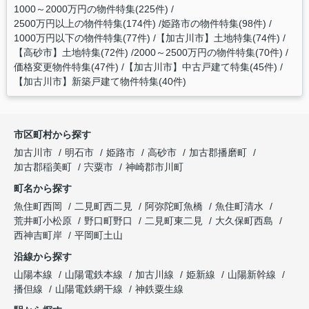
1000～2000万円の物件特集(225件)
2500万円以上の物件特集(174件)
姫路市の物件特集(98件)
1000万円以下の物件特集(77件)
【加古川市】土地特集(74件)
【高砂市】土地特集(72件)
2000～2500万円の物件特集(70件)
価格変更物件特集(47件)
【加古川市】中古戸建て特集(45件)
【加古川市】新築戸建て物件特集(40件)
市区町村から探す
加古川市
明石市
姫路市
高砂市
加古郡播磨町
加古郡稲美町
宍粟市
神崎郡市川町
町名から探す
魚住町西岡
二見町西二見
阿弥陀町魚橋
魚住町清水
荒井町小松原
野口町野口
二見町東二見
大久保町西島
西神吉町岸
平岡町土山
沿線から探す
山陽本線
山陽電鉄本線
加古川線
姫新線
山陽新幹線
播但線
山陽電鉄網干線
神鉄粟生線