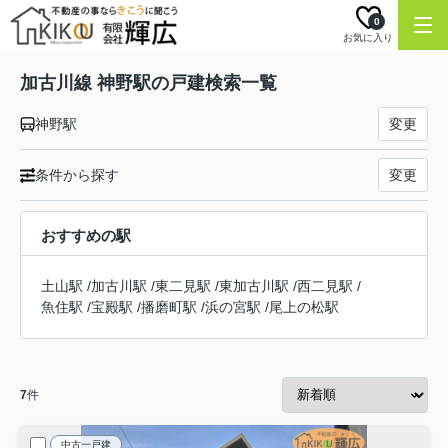
0
お気に入り
加古川線 神野駅の戸建検索一覧
神野駅
変更
条件から探す
変更
おすすめの駅
土山駅
/
加古川駅
/
東二見駅
/
東加古川駅
/
西二見駅
/
魚住駅
/
宝殿駅
/
播磨町駅
/
浜の宮駅
/
尾上の松駅
7
件
中古一戸建