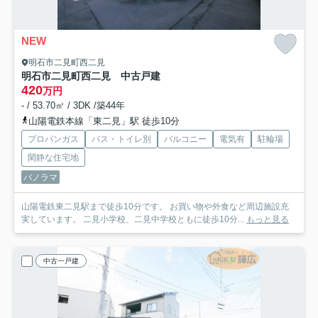
NEW
明石市二見町西二見
明石市二見町西二見 中古戸建
420
万円
- / 53.70㎡ / 3DK /築44年
山陽電鉄本線「東二見」駅 徒歩10分
プロパンガス
バス・トイレ別
バルコニー
電気有
駐輪場
閑静な住宅地
パノラマ
山陽電鉄東二見駅まで徒歩10分です。 お買い物や外食など周辺施設充
実しています。 二見小学校、二見中学校ともに徒歩10分...
もっと見る
中古一戸建