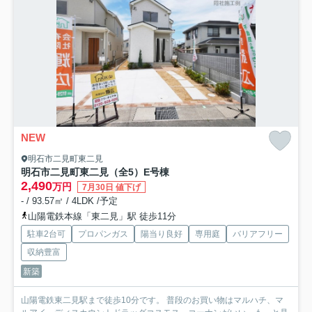
NEW
明石市二見町東二見
明石市二見町東二見（全5）E号棟
2,490
万円
7月30日 値下げ
- / 93.57㎡ / 4LDK /予定
山陽電鉄本線「東二見」駅 徒歩11分
駐車2台可
プロパンガス
陽当り良好
専用庭
バリアフリー
収納豊富
新築
山陽電鉄東二見駅まで徒歩10分です。 普段のお買い物はマルハチ、マ