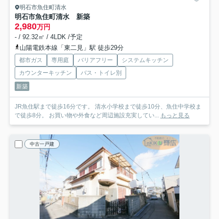
明石市魚住町清水
明石市魚住町清水 新築
2,980
万円
- / 92.32㎡ / 4LDK /予定
山陽電鉄本線「東二見」駅 徒歩29分
都市ガス
専用庭
バリアフリー
システムキッチン
カウンターキッチン
バス・トイレ別
新築
JR魚住駅まで徒歩16分です。 清水小学校まで徒歩10分、魚住中学校ま
で徒歩8分。 お買い物や外食など周辺施設充実してい...
もっと見る
中古一戸建