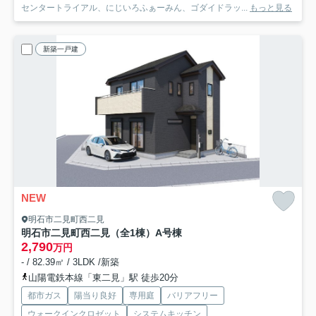
センタートライアル、にじいろふぁーみん、ゴダイドラッ...
もっと見る
新築一戸建
NEW
明石市二見町西二見
明石市二見町西二見（全1棟）A号棟
2,790
万円
- / 82.39㎡ / 3LDK /新築
山陽電鉄本線「東二見」駅 徒歩20分
都市ガス
陽当り良好
専用庭
バリアフリー
ウォークインクロゼット
システムキッチン