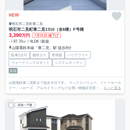
NEW
明石市二見町東二見
明石市二見町東二見1310（全6棟）F号棟
3,390
万円
7月31日 値下げ
- / 97.70㎡ / 4LDK /新築
山陽電鉄本線「東二見」駅 徒歩8分
駐車2台可
都市ガス
専用庭
バリアフリー
ウォークインクロゼット
システムキッチン
新築
山陽電鉄東二見駅まで徒歩８分です。 マックスバリュー、イトーヨーカ
ドー、ハローズ、アルカドラッグなどお買い物施設充実！ ...
もっと見る
新築一戸建