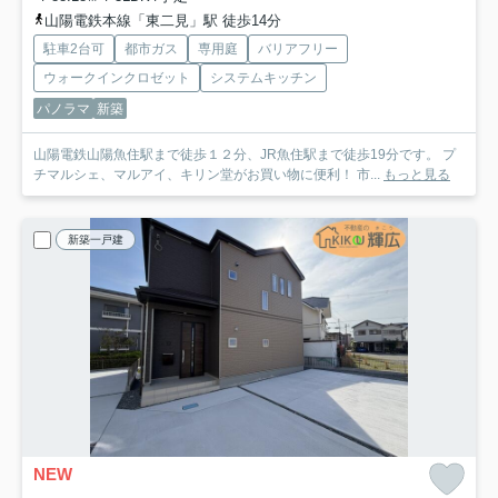
山陽電鉄本線「東二見」駅 徒歩14分
駐車2台可
都市ガス
専用庭
バリアフリー
ウォークインクロゼット
システムキッチン
パノラマ
新築
山陽電鉄山陽魚住駅まで徒歩１２分、JR魚住駅まで徒歩19分です。 プ
チマルシェ、マルアイ、キリン堂がお買い物に便利！ 市...
もっと見る
新築一戸建
NEW