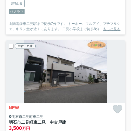
駐輪場
パノラマ
山陽電鉄東二見駅まで徒歩7分です。 トーホー、マルアイ、プチマルシ
ェ、キリン堂が近くにあります。 二見小学校まで徒歩8分...
もっと見る
中古一戸建
NEW
明石市二見町東二見
明石市二見町東二見 中古戸建
3,500
万円