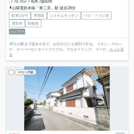
- / 70.70㎡ / 4DK /築60年
山陽電鉄本線「東二見」駅 徒歩28分
駐車2台可
専用庭
システムキッチン
バス・トイレ別
電気有
駐輪場
パノラマ
JR土山駅まで徒歩６分で、お出かけにも便利ですね。 イオン、マルハ
チ、スーパーセンタートライアル、アルカドラッグ、コーナ...
もっと見
る
中古一戸建