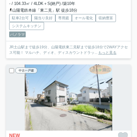
- / 104.33㎡ / 4LDK＋S(納戸) /築10年
山陽電鉄本線「東二見」駅 徒歩18分
駐車2台可
陽当り良好
専用庭
オール電化
収納豊富
システムキッチン
パノラマ
JR土山駅まで徒歩19分、山陽電鉄東二見駅まで徒歩18分で2WAYアクセ
ス可能！ マルハチ、ディオ、ディスカウントドラッ...
もっと見る
中古一戸建
NEW