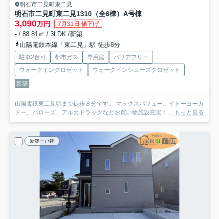
明石市二見町東二見
明石市二見町東二見1310（全6棟）A号棟
3,090
万円
7月31日 値下げ
- / 88.81㎡ / 3LDK /新築
山陽電鉄本線「東二見」駅 徒歩8分
駐車2台可
都市ガス
専用庭
バリアフリー
ウォークインクロゼット
ウォークインシューズクロゼット
新築
山陽電鉄東二見駅まで徒歩８分です。 マックスバリュー、イトーヨーカ
ドー、ハローズ、アルカドラッグなどお買い物施設充実！ ...
もっと見る
新築一戸建