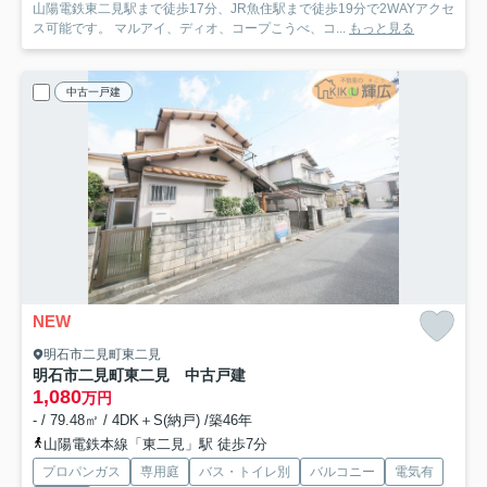
山陽電鉄東二見駅まで徒歩17分、JR魚住駅まで徒歩19分で2WAYアクセ
ス可能です。 マルアイ、ディオ、コープこうべ、コ...
もっと見る
中古一戸建
NEW
明石市二見町東二見
明石市二見町東二見 中古戸建
1,080
万円
- / 79.48㎡ / 4DK＋S(納戸) /築46年
山陽電鉄本線「東二見」駅 徒歩7分
プロパンガス
専用庭
バス・トイレ別
バルコニー
電気有