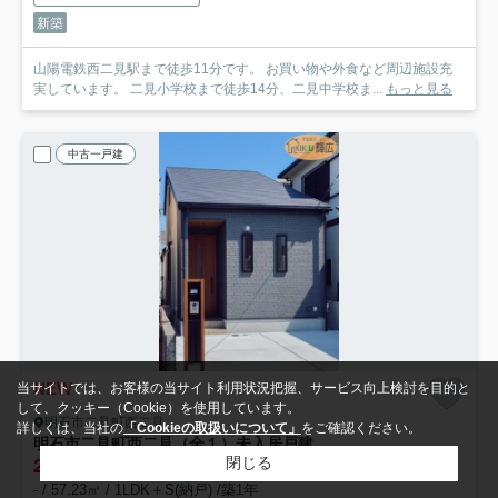
新築
山陽電鉄西二見駅まで徒歩11分です。 お買い物や外食など周辺施設充
実しています。 二見小学校まで徒歩14分、二見中学校ま...
もっと見る
中古一戸建
NEW
当サイトでは、お客様の当サイト利用状況把握、サービス向上検討を目的と
して、クッキー（Cookie）を使用しています。
明石市二見町西二見
詳しくは、当社の
「Cookieの取扱いについて」
をご確認ください。
明石市二見町西二見（全１）未入居戸建
閉じる
2,580
万円
- / 57.23㎡ / 1LDK＋S(納戸) /築1年