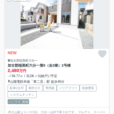
NEW
加古郡稲美町六分一
加古郡稲美町六分一第9（全2棟）2号棟
2,480
万円
- / 94.77㎡ / 3LDK＋S(納戸) /予定
山陽電鉄本線「東二見」駅 徒歩46分
駐車2台可
都市ガス
専用庭
バリアフリー
収納豊富
システムキッチン
パノラマ
新築
JR土山駅よりバス5分、六分一山停下車３分です。 マルアイ、スーパー