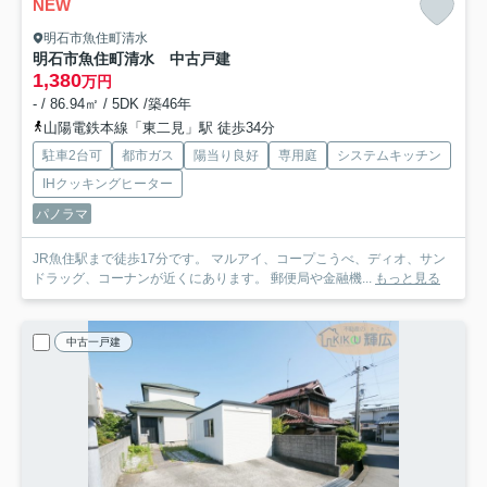
NEW
明石市魚住町清水
明石市魚住町清水 中古戸建
1,380
万円
- / 86.94㎡ / 5DK /築46年
山陽電鉄本線「東二見」駅 徒歩34分
駐車2台可
都市ガス
陽当り良好
専用庭
システムキッチン
IHクッキングヒーター
パノラマ
JR魚住駅まで徒歩17分です。 マルアイ、コープこうべ、ディオ、サン
ドラッグ、コーナンが近くにあります。 郵便局や金融機...
もっと見る
中古一戸建