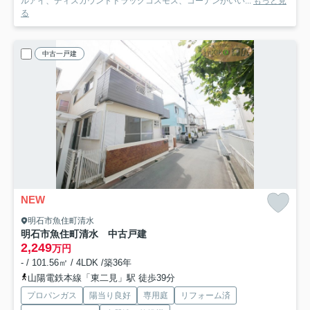
ルアイ、ディスカウントドラッグコスモス、コーナンがいい...
もっと見
る
中古一戸建
NEW
明石市魚住町清水
明石市魚住町清水 中古戸建
2,249
万円
- / 101.56㎡ / 4LDK /築36年
山陽電鉄本線「東二見」駅 徒歩39分
プロパンガス
陽当り良好
専用庭
リフォーム済