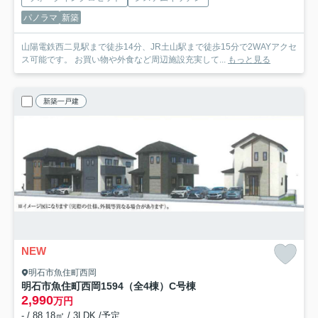
パノラマ
新築
山陽電鉄西二見駅まで徒歩14分、JR土山駅まで徒歩15分で2WAYアクセ
ス可能です。 お買い物や外食など周辺施設充実して...
もっと見る
新築一戸建
NEW
明石市魚住町西岡
明石市魚住町西岡1594（全4棟）C号棟
2,990
万円
- / 88.18㎡ / 3LDK /予定