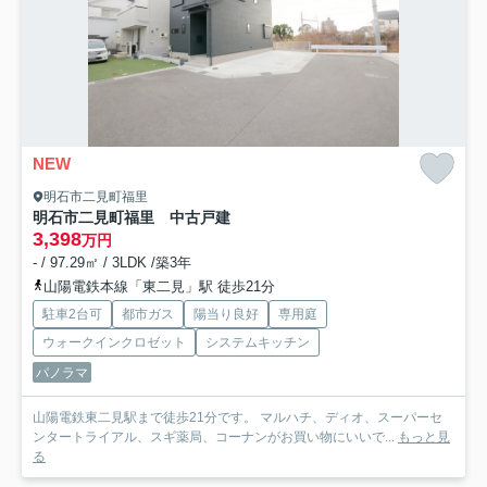
NEW
明石市二見町福里
明石市二見町福里 中古戸建
3,398
万円
- / 97.29㎡ / 3LDK /築3年
山陽電鉄本線「東二見」駅 徒歩21分
駐車2台可
都市ガス
陽当り良好
専用庭
ウォークインクロゼット
システムキッチン
パノラマ
山陽電鉄東二見駅まで徒歩21分です。 マルハチ、ディオ、スーパーセ
ンタートライアル、スギ薬局、コーナンがお買い物にいいで...
もっと見
る