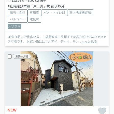
- / 113.77㎡ / 6DK /築46年
山陽電鉄本線「東二見」駅 徒歩19分
陽当り良好
専用庭
バス・トイレ別
室内洗濯機置場
バルコニー
電気有
パノラマ
JR魚住駅まで徒歩15分、山陽電鉄東二見駅まで徒歩19分で2WAYアクセ
ス可能です。 お買い物にはマルアイ、ディオ、サン...
もっと見る
新築一戸建
NEW