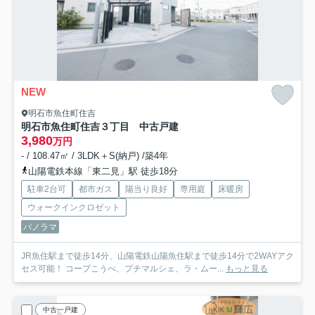
NEW
明石市魚住町住吉
明石市魚住町住吉３丁目 中古戸建
3,980
万円
- / 108.47㎡ / 3LDK＋S(納戸) /築4年
山陽電鉄本線「東二見」駅 徒歩18分
駐車2台可
都市ガス
陽当り良好
専用庭
床暖房
ウォークインクロゼット
パノラマ
JR魚住駅まで徒歩14分、山陽電鉄山陽魚住駅まで徒歩14分で2WAYアク
セス可能！ コープこうべ、プチマルシェ、ラ・ムー...
もっと見る
中古一戸建