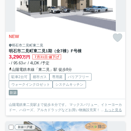
NEW
明石市二見町東二見
明石市二見町東二見1期（全7棟）F号棟
3,290
万円
7月31日 値下げ
- / 95.63㎡ / 4LDK /予定
山陽電鉄本線「東二見」駅 徒歩8分
駐車2台可
都市ガス
専用庭
バリアフリー
ウォークインクロゼット
システムキッチン
新築
山陽電鉄東二見駅まで徒歩８分です。 マックスバリュー、イトーヨーカ
ドー、ハローズ、アルカドラッグなどお買い物施設充実！ ...
もっと見る
新築一戸建