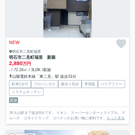
NEW
明石市二見町福里
明石市二見町福里 新築
2,880
万円
- / 72.24㎡ / 3LDK /新築
山陽電鉄本線「東二見」駅 徒歩31分
駐車2台可
プロパンガス
陽当り良好
専用庭
バリアフリー
システムキッチン
新築
JR土山駅まで徒歩9分です。 イオン、スーパーセンタートライアル、マ
ルハチ、ゴダイドラッグ、コーナンがお買い物に便利です...
もっと見る