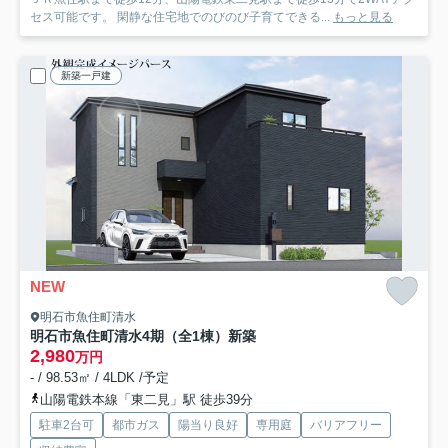
セス可能です。 閑静な住宅地でのびのび子育てできる...
もっと見る
新築一戸建
NEW
明石市魚住町清水
明石市魚住町清水4期（全1棟）新築
2,980
万円
- / 98.53㎡ / 4LDK /予定
山陽電鉄本線「東二見」駅 徒歩39分
駐車2台可
都市ガス
陽当り良好
専用庭
バリアフリー