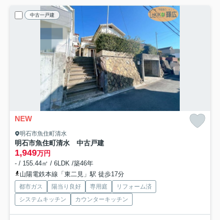
中古一戸建
NEW
明石市魚住町清水
明石市魚住町清水 中古戸建
1,949
万円
- / 155.44㎡ / 6LDK /築46年
山陽電鉄本線「東二見」駅 徒歩17分
都市ガス
陽当り良好
専用庭
リフォーム済
システムキッチン
カウンターキッチン