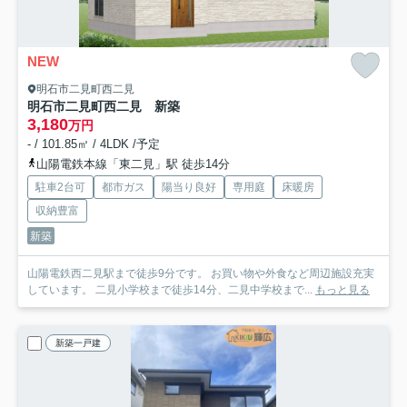
NEW
明石市二見町西二見
明石市二見町西二見 新築
3,180
万円
- / 101.85㎡ / 4LDK /予定
山陽電鉄本線「東二見」駅 徒歩14分
駐車2台可
都市ガス
陽当り良好
専用庭
床暖房
収納豊富
新築
山陽電鉄西二見駅まで徒歩9分です。 お買い物や外食など周辺施設充実
しています。 二見小学校まで徒歩14分、二見中学校まで...
もっと見る
新築一戸建