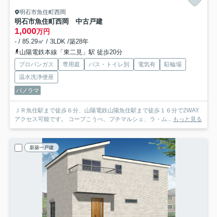
明石市魚住町西岡
明石市魚住町西岡 中古戸建
1,000
万円
- / 85.29㎡ / 3LDK /築28年
山陽電鉄本線「東二見」駅 徒歩20分
プロパンガス
専用庭
バス・トイレ別
電気有
駐輪場
温水洗浄便座
パノラマ
ＪＲ魚住駅まで徒歩６分、山陽電鉄山陽魚住駅まで徒歩１６分で2WAY
アクセス可能です。 コープこうべ、プチマルシェ、ラ・ム...
もっと見る
新築一戸建