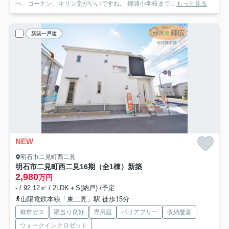
べ、コーナン、キリン堂がいいですね。 錦浦小学校まで...
もっと見る
新築一戸建
NEW
明石市二見町西二見
明石市二見町西二見16期（全1棟）新築
2,980
万円
- / 92.12㎡ / 2LDK＋S(納戸) /予定
山陽電鉄本線「東二見」駅 徒歩15分
都市ガス
陽当り良好
専用庭
バリアフリー
収納豊富
ウォークインクロゼット