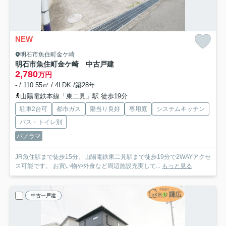
NEW
明石市魚住町金ケ崎
明石市魚住町金ケ崎 中古戸建
2,780
万円
- / 110.55㎡ / 4LDK /築28年
山陽電鉄本線「東二見」駅 徒歩19分
駐車2台可
都市ガス
陽当り良好
専用庭
システムキッチン
バス・トイレ別
パノラマ
JR魚住駅まで徒歩15分、山陽電鉄東二見駅まで徒歩19分で2WAYアクセ
ス可能です。 お買い物や外食など周辺施設充実して...
もっと見る
中古一戸建