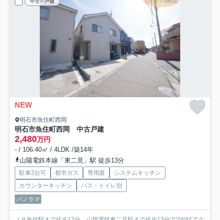
中古一戸建
NEW
明石市魚住町西岡
明石市魚住町西岡 中古戸建
2,480
万円
- / 106.40㎡ / 4LDK /築14年
山陽電鉄本線「東二見」駅 徒歩13分
駐車2台可
都市ガス
専用庭
システムキッチン
カウンターキッチン
バス・トイレ別
パノラマ
ＪＲ魚住駅まで徒歩12分、山陽電鉄東二見駅まで徒歩13分で2WAYアク