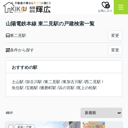
0
お気に入り
山陽電鉄本線 東二見駅の戸建検索一覧
東二見駅
変更
条件から探す
変更
おすすめの駅
土山駅
/
加古川駅
/
東二見駅
/
東加古川駅
/
西二見駅
/
魚住駅
/
宝殿駅
/
播磨町駅
/
浜の宮駅
/
尾上の松駅
46
件
新築一戸建