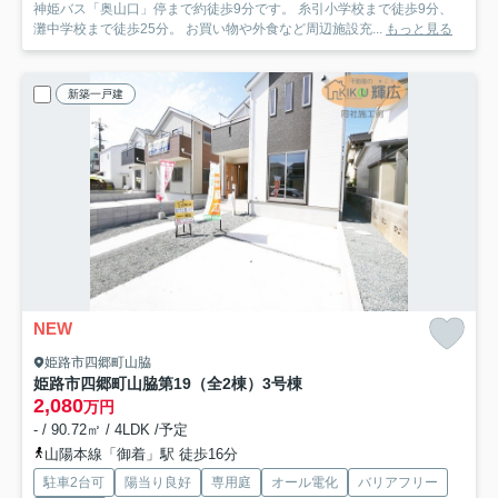
神姫バス「奥山口」停まで約徒歩9分です。 糸引小学校まで徒歩9分、
灘中学校まで徒歩25分。 お買い物や外食など周辺施設充...
もっと見る
新築一戸建
NEW
姫路市四郷町山脇
姫路市四郷町山脇第19（全2棟）3号棟
2,080
万円
- / 90.72㎡ / 4LDK /予定
山陽本線「御着」駅 徒歩16分
駐車2台可
陽当り良好
専用庭
オール電化
バリアフリー