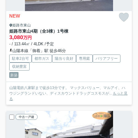
NEW
姫路市東山
姫路市東山4期（全3棟）1号棟
3,080
万円
- / 113.44㎡ / 4LDK /予定
山陽本線「御着」駅 徒歩46分
駐車2台可
都市ガス
陽当り良好
専用庭
バリアフリー
収納豊富
新築
山陽電鉄八家駅まで徒歩13分です。 マックスバリュー、マルアイ、ハ
ウジングランドいない、ディスカウントドラッグコスモスが...
もっと見
る
中古一戸建