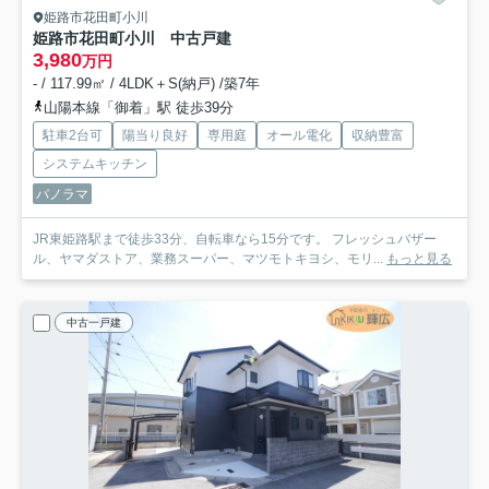
姫路市花田町小川
姫路市花田町小川 中古戸建
3,980
万円
- / 117.99㎡ / 4LDK＋S(納戸) /築7年
山陽本線「御着」駅 徒歩39分
駐車2台可
陽当り良好
専用庭
オール電化
収納豊富
システムキッチン
パノラマ
JR東姫路駅まで徒歩33分、自転車なら15分です。 フレッシュバザー
ル、ヤマダストア、業務スーパー、マツモトキヨシ、モリ...
もっと見る
中古一戸建