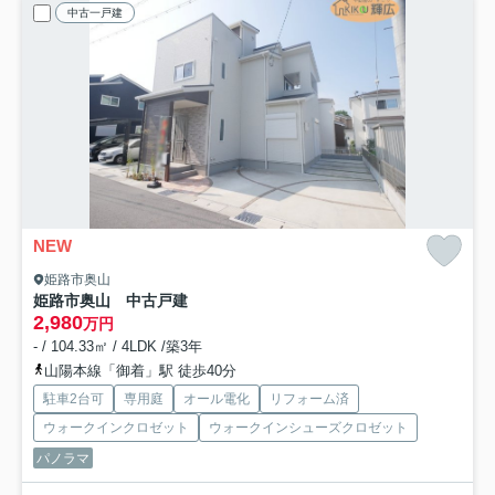
中古一戸建
NEW
姫路市奥山
姫路市奥山 中古戸建
2,980
万円
- / 104.33㎡ / 4LDK /築3年
山陽本線「御着」駅 徒歩40分
駐車2台可
専用庭
オール電化
リフォーム済
ウォークインクロゼット
ウォークインシューズクロゼット
パノラマ