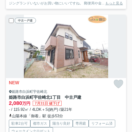
ジングランドいないがお買い物にいいですね。 郵便局や金...
もっと見る
中古一戸建
NEW
姫路市白浜町宇佐崎北
姫路市白浜町宇佐崎北1丁目 中古戸建
2,080
万円
7月31日 値下げ
- / 115.92㎡ / 4LDK＋S(納戸) /築21年
山陽本線「御着」駅 徒歩53分
駐車2台可
都市ガス
陽当り良好
専用庭
リフォーム済
ウォークインクロゼット