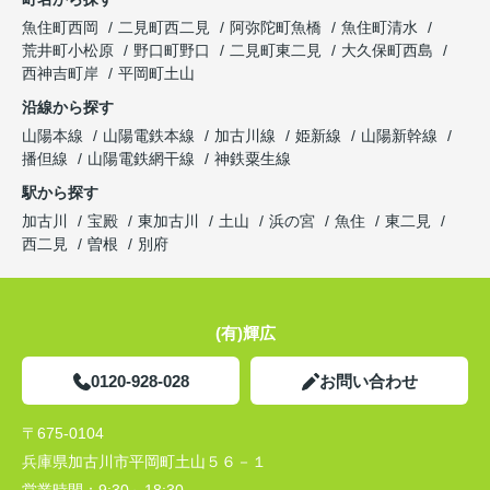
魚住町西岡
二見町西二見
阿弥陀町魚橋
魚住町清水
荒井町小松原
野口町野口
二見町東二見
大久保町西島
西神吉町岸
平岡町土山
沿線から探す
山陽本線
山陽電鉄本線
加古川線
姫新線
山陽新幹線
播但線
山陽電鉄網干線
神鉄粟生線
駅から探す
加古川
宝殿
東加古川
土山
浜の宮
魚住
東二見
西二見
曽根
別府
(有)輝広
0120-928-028
お問い合わせ
〒675-0104
兵庫県加古川市平岡町土山５６－１