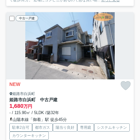
で徒歩32分。 近場にコンビニがあるので急な買い物...
もっと見る
中古一戸建
NEW
姫路市白浜町
姫路市白浜町 中古戸建
1,680
万円
- / 115.90㎡ / 5LDK /築32年
山陽本線「御着」駅 徒歩45分
駐車2台可
都市ガス
陽当り良好
専用庭
システムキッチン
カウンターキッチン