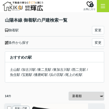
0
お気に入り
山陽本線 御着駅の戸建検索一覧
御着駅
変更
条件から探す
変更
おすすめの駅
土山駅
/
加古川駅
/
東二見駅
/
東加古川駅
/
西二見駅
/
魚住駅
/
宝殿駅
/
播磨町駅
/
浜の宮駅
/
尾上の松駅
14
件
新築一戸建