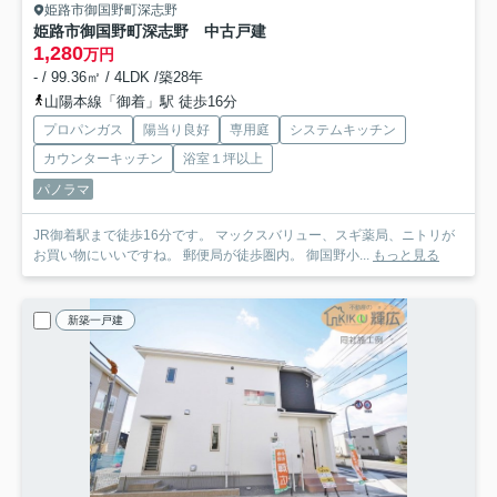
姫路市御国野町深志野
姫路市御国野町深志野 中古戸建
1,280
万円
- / 99.36㎡ / 4LDK /築28年
山陽本線「御着」駅 徒歩16分
プロパンガス
陽当り良好
専用庭
システムキッチン
カウンターキッチン
浴室１坪以上
パノラマ
JR御着駅まで徒歩16分です。 マックスバリュー、スギ薬局、ニトリが
お買い物にいいですね。 郵便局が徒歩圏内。 御国野小...
もっと見る
新築一戸建