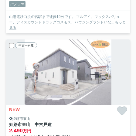
パノラマ
山陽電鉄白浜の宮駅まで徒歩19分です。 マルアイ、マックスバリュ
ー、ディスカウントドラッグコスモス、ハウジングランドいな...
もっと
見る
中古一戸建
NEW
姫路市東山
姫路市東山 中古戸建
2,490
万円