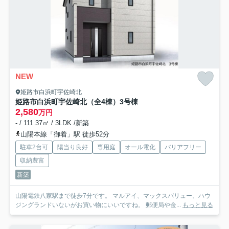
NEW
姫路市白浜町宇佐崎北
姫路市白浜町宇佐崎北（全4棟）3号棟
2,580
万円
- / 111.37㎡ / 3LDK /新築
山陽本線「御着」駅 徒歩52分
駐車2台可
陽当り良好
専用庭
オール電化
バリアフリー
収納豊富
新築
山陽電鉄八家駅まで徒歩7分です。 マルアイ、マックスバリュー、ハウ
ジングランドいないがお買い物にいいですね。 郵便局や金...
もっと見る