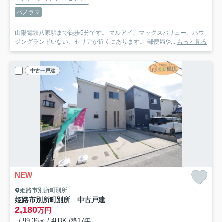
パノラマ
山陽電鉄八家駅まで徒歩5分です。 マルアイ、マックスバリュー、ハウ
ジングランドいない、セリアが近くにあります。 郵便局や...
もっと見る
中古一戸建
NEW
姫路市別所町別所
姫路市別所町別所 中古戸建
2,180
万円
- / 99.36㎡ / 4LDK /築17年