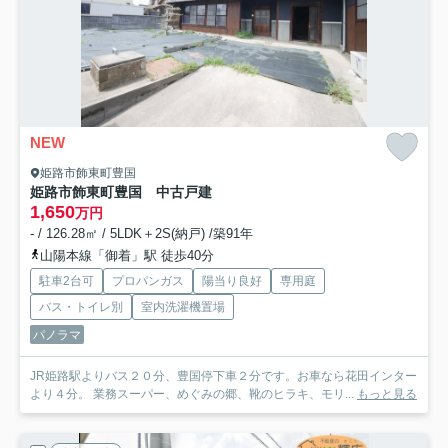
NEW
姫路市飾東町豊国
姫路市飾東町豊国 中古戸建
1,650
万円
- / 126.28㎡ / 5LDK＋2S(納戸) /築91年
山陽本線「御着」駅 徒歩40分
駐車2台可
プロパンガス
陽当り良好
専用庭
バス・トイレ別
室内洗濯機置場
パノラマ
JR姫路駅よりバス２０分、豊国停下車２分です。お車なら花田インター
より４分。 業務スーパー、めぐみの郷、靴のヒラキ、モリ...
もっと見る