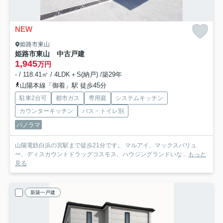
NEW
姫路市東山
姫路市東山 中古戸建
1,945
万円
- / 118.41㎡ / 4LDK＋S(納戸) /築29年
山陽本線「御着」駅 徒歩45分
駐車2台可
都市ガス
専用庭
システムキッチン
カウンターキッチン
バス・トイレ別
パノラマ
山陽電鉄白浜の宮駅まで徒歩21分です。 マルアイ、マックスバリュ
ー、ディスカウントドラッグコスモス、ハウジングランドいな...
もっと
見る
新築一戸建