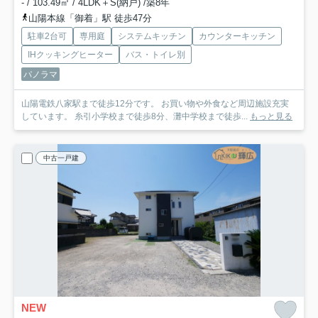
- / 103.49㎡ / 4LDK＋S(納戸) /築8年
山陽本線「御着」駅 徒歩47分
駐車2台可
専用庭
システムキッチン
カウンターキッチン
IHクッキングヒーター
バス・トイレ別
パノラマ
山陽電鉄八家駅まで徒歩12分です。 お買い物や外食など周辺施設充実
しています。 糸引小学校まで徒歩8分、灘中学校まで徒歩...
もっと見る
中古一戸建
NEW