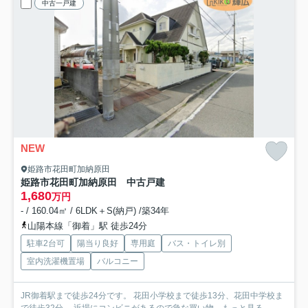
中古一戸建
NEW
姫路市花田町加納原田
姫路市花田町加納原田 中古戸建
1,680
万円
- / 160.04㎡ / 6LDK＋S(納戸) /築34年
山陽本線「御着」駅 徒歩24分
駐車2台可
陽当り良好
専用庭
バス・トイレ別
室内洗濯機置場
バルコニー
JR御着駅まで徒歩24分です。 花田小学校まで徒歩13分、花田中学校ま