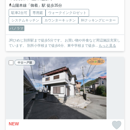
山陽本線「御着」駅 徒歩35分
駐車2台可
専用庭
ウォークインクロゼット
システムキッチン
カウンターキッチン
IHクッキングヒーター
パノラマ
JRひめじ別所駅まで徒歩5分です。 お買い物や外食など周辺施設充実し
ています。 別所小学校まで徒歩6分、東中学校まで徒歩...
もっと見る
中古一戸建
NEW