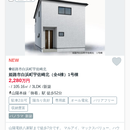
NEW
姫路市白浜町宇佐崎北
姫路市白浜町宇佐崎北（全4棟）1号棟
2,280
万円
- / 105.16㎡ / 3LDK /新築
山陽本線「御着」駅 徒歩52分
駐車2台可
陽当り良好
専用庭
オール電化
バリアフリー
収納豊富
パノラマ
新築
山陽電鉄八家駅まで徒歩7分です。 マルアイ、マックスバリュー、ハウ