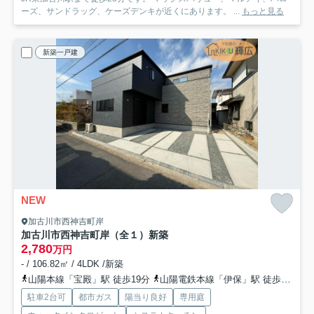
ーズ、サンドラッグ、ケーズデンキが近くにあります。 ...
もっと見る
新築一戸建
NEW
加古川市西神吉町岸
加古川市西神吉町岸（全１）新築
2,780
万円
- / 106.82㎡ / 4LDK /新築
山陽本線「宝殿」駅 徒歩19分
山陽電鉄本線「伊保」駅 徒歩54分
駐車2台可
都市ガス
陽当り良好
専用庭