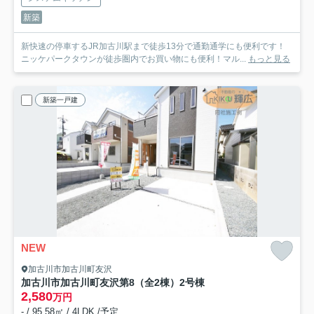
新築
新快速の停車するJR加古川駅まで徒歩13分で通勤通学にも便利です！
ニッケパークタウンが徒歩圏内でお買い物にも便利！マル...
もっと見る
新築一戸建
NEW
加古川市加古川町友沢
加古川市加古川町友沢第8（全2棟）2号棟
2,580
万円
- / 95.58㎡ / 4LDK /予定