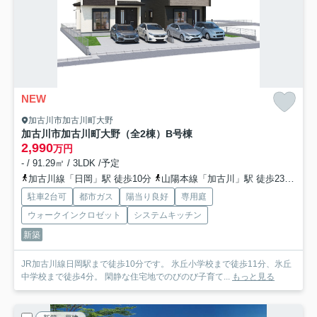
NEW
加古川市加古川町大野
加古川市加古川町大野（全2棟）B号棟
2,990
万円
- / 91.29㎡ / 3LDK /予定
加古川線「日岡」駅 徒歩10分
山陽本線「加古川」駅 徒歩23分
加
駐車2台可
都市ガス
陽当り良好
専用庭
ウォークインクロゼット
システムキッチン
新築
JR加古川線日岡駅まで徒歩10分です。 氷丘小学校まで徒歩11分、氷丘
中学校まで徒歩4分。 閑静な住宅地でのびのび子育て...
もっと見る