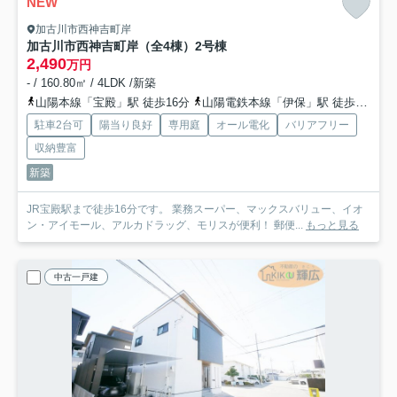
NEW
加古川市西神吉町岸
加古川市西神吉町岸（全4棟）2号棟
2,490
万円
- / 160.80㎡ / 4LDK /新築
山陽本線「宝殿」駅 徒歩16分
山陽電鉄本線「伊保」駅 徒歩46分
駐車2台可
陽当り良好
専用庭
オール電化
バリアフリー
収納豊富
新築
JR宝殿駅まで徒歩16分です。 業務スーパー、マックスバリュー、イオ
ン・アイモール、アルカドラッグ、モリスが便利！ 郵便...
もっと見る
中古一戸建