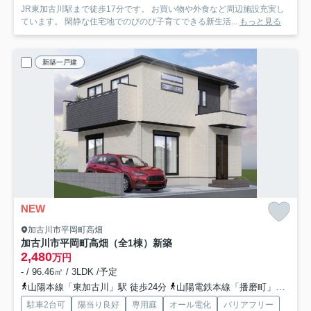
JR東加古川駅まで徒歩17分です。 お買い物や外食など周辺施設充実し
ています。 閑静な住宅地でのびのび子育てできる新生活...
もっと見る
新築一戸建
NEW
加古川市平岡町高畑
加古川市平岡町高畑（全1棟）新築
2,480
万円
- / 96.46㎡ / 3LDK /予定
山陽本線「東加古川」駅 徒歩24分
山陽電鉄本線「播磨町」駅 徒歩37分
駐車2台可
陽当り良好
専用庭
オール電化
バリアフリー