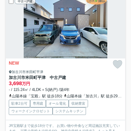
中古一戸建
NEW
加古川市米田町平津
加古川市米田町平津 中古戸建
3,698
万円
- / 115.24㎡ / 4LDK＋S(納戸) /築4年
山陽本線「宝殿」駅 徒歩18分
山陽本線「加古川」駅 徒歩29分
加
駐車2台可
専用庭
オール電化
収納豊富
ウォークインクロゼット
システムキッチン
JR宝殿駅まで徒歩18分です。 お買い物や外食など周辺施設充実してい