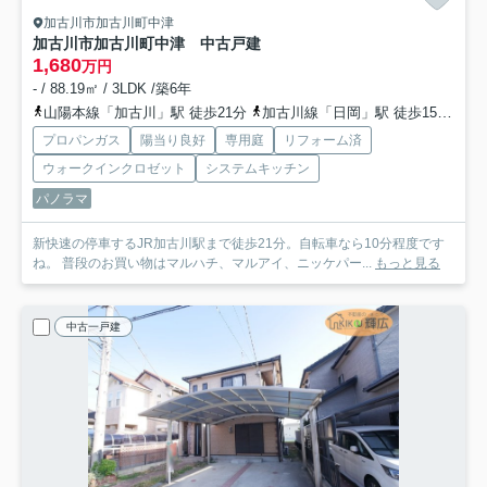
加古川市加古川町中津
加古川市加古川町中津 中古戸建
1,680
万円
- / 88.19㎡ / 3LDK /築6年
山陽本線「加古川」駅 徒歩21分
加古川線「日岡」駅 徒歩15分
山
プロパンガス
陽当り良好
専用庭
リフォーム済
ウォークインクロゼット
システムキッチン
パノラマ
新快速の停車するJR加古川駅まで徒歩21分。自転車なら10分程度です
ね。 普段のお買い物はマルハチ、マルアイ、ニッケパー...
もっと見る
中古一戸建