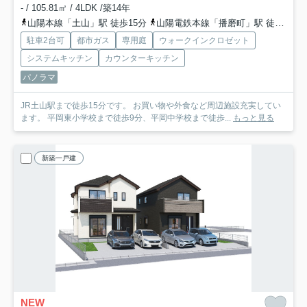
- / 105.81㎡ / 4LDK /築14年
山陽本線「土山」駅 徒歩15分
山陽電鉄本線「播磨町」駅 徒歩42分
駐車2台可
都市ガス
専用庭
ウォークインクロゼット
システムキッチン
カウンターキッチン
パノラマ
JR土山駅まで徒歩15分です。 お買い物や外食など周辺施設充実してい
ます。 平岡東小学校まで徒歩9分、平岡中学校まで徒歩...
もっと見る
新築一戸建
NEW