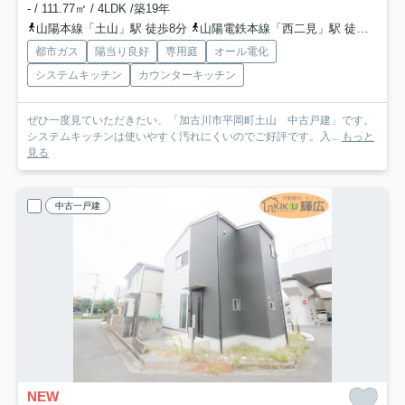
- / 111.77㎡ / 4LDK /築19年
山陽本線「土山」駅 徒歩8分
山陽電鉄本線「西二見」駅 徒歩36分
都市ガス
陽当り良好
専用庭
オール電化
システムキッチン
カウンターキッチン
ぜひ一度見ていただきたい、「加古川市平岡町土山 中古戸建」です。
システムキッチンは使いやすく汚れにくいのでご好評です。入...
もっと
見る
中古一戸建
NEW