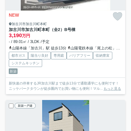
NEW
加古川市加古川町本町
加古川市加古川町本町（全2）B号棟
3,190
万円
- / 89.01㎡ / 3LDK /予定
山陽本線「加古川」駅 徒歩13分
山陽電鉄本線「尾上の松」駅 徒歩41分
都市ガス
陽当り良好
専用庭
バリアフリー
収納豊富
システムキッチン
新築
新快速の停車するJR加古川駅まで徒歩13分で通勤通学にも便利です！
ニッケパークタウンが徒歩圏内でお買い物にも便利！マル...
もっと見る
新築一戸建