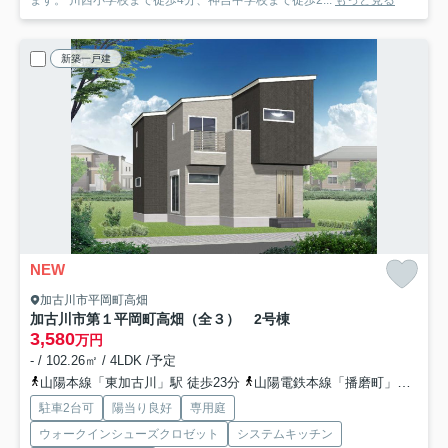
ます。 川西小学校まで徒歩4分、神吉中学校まで徒歩2...
もっと見る
新築一戸建
NEW
加古川市平岡町高畑
加古川市第１平岡町高畑（全３） 2号棟
3,580
万円
- / 102.26㎡ / 4LDK /予定
山陽本線「東加古川」駅 徒歩23分
山陽電鉄本線「播磨町」駅 徒歩38分
駐車2台可
陽当り良好
専用庭
ウォークインシューズクロゼット
システムキッチン