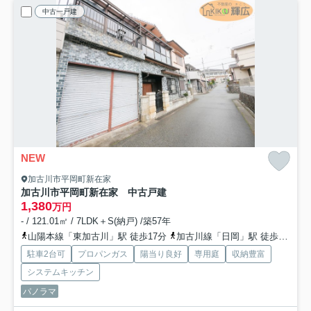
中古一戸建
NEW
加古川市平岡町新在家
加古川市平岡町新在家 中古戸建
1,380
万円
- / 121.01㎡ / 7LDK＋S(納戸) /築57年
山陽本線「東加古川」駅 徒歩17分
加古川線「日岡」駅 徒歩48分
駐車2台可
プロパンガス
陽当り良好
専用庭
収納豊富
システムキッチン
パノラマ