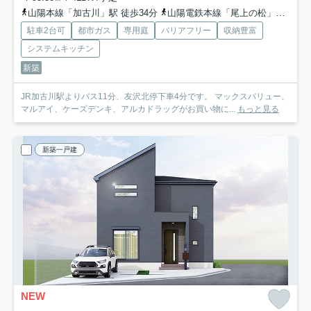
山陽本線「加古川」駅 徒歩34分
山陽電鉄本線「尾上の松」駅 徒歩36分
駐車2台可
都市ガス
専用庭
バリアフリー
収納豊富
システムキッチン
新築
JR加古川駅よりバス11分、友沢北停下車4分です。 マックスバリュー、
マルアイ、ケーズデンキ、アルカドラッグがお買い物に...
もっと見る
新築一戸建
NEW