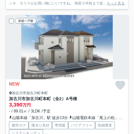
ンキ、モリスがお買い物にいいですね。 鳩里小学校まで徒...
もっと見る
新築一戸建
NEW
加古川市加古川町本町
加古川市加古川町本町（全2）A号棟
3,390
万円
- / 89.01㎡ / 3LDK /予定
山陽本線「加古川」駅 徒歩13分
山陽電鉄本線「尾上の松」駅 徒歩41分
都市ガス
陽当り良好
専用庭
バリアフリー
収納豊富
システムキッチン