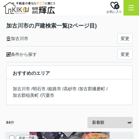
0
お気に入り
加古川市の戸建検索一覧(2ページ目)
加古川市
変更
条件から探す
変更
おすすめのエリア
加古川市
/
明石市
/
姫路市
/
高砂市
/
加古郡播磨町
/
加古郡稲美町
/
宍粟市
84
件
新築一戸建