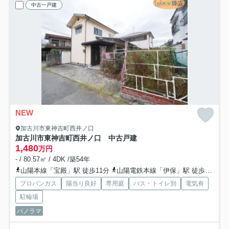
中古一戸建
NEW
加古川市東神吉町西井ノ口
加古川市東神吉町西井ノ口 中古戸建
1,480
万円
- / 80.57㎡ / 4DK /築54年
山陽本線「宝殿」駅 徒歩11分
山陽電鉄本線「伊保」駅 徒歩51分
プロパンガス
陽当り良好
専用庭
バス・トイレ別
電気有
駐輪場
パノラマ