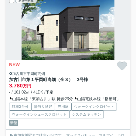
新築一戸建
NEW
加古川市平岡町高畑
加古川市第１平岡町高畑（全３） 3号棟
3,780
万円
- / 101.02㎡ / 4LDK /予定
山陽本線「東加古川」駅 徒歩23分
山陽電鉄本線「播磨町」駅 徒歩38分
駐車2台可
陽当り良好
専用庭
ウォークインクロゼット
ウォークインシューズクロゼット
システムキッチン
新築
JR東加古川駅まで徒歩23分です。 マックスバリュー、マルアイ、ハロ