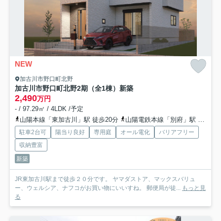
NEW
加古川市野口町北野
加古川市野口町北野2期（全1棟）新築
2,490
万円
- / 97.29㎡ / 4LDK /予定
山陽本線「東加古川」駅 徒歩20分
山陽電鉄本線「別府」駅 徒歩48分
駐車2台可
陽当り良好
専用庭
オール電化
バリアフリー
収納豊富
新築
JR東加古川駅まで徒歩２０分です。 ヤマダストア、マックスバリュ
ー、ウェルシア、ナフコがお買い物にいいすね。 郵便局が徒...
もっと見
る