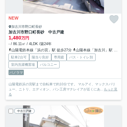
NEW
加古川市野口町長砂
加古川市野口町長砂 中古戸建
1,480
万円
- / 86.11㎡ / 4LDK /築24年
山陽電鉄本線「浜の宮」駅 徒歩27分
山陽本線「加古川」駅 徒歩34分
駐車2台可
陽当り良好
専用庭
バス・トイレ別
室内洗濯機置場
バルコニー
パノラマ
山陽電鉄浜の宮駅まで自転車で約10分です。 マルアイ、マックスバリ
ュー、ニトリ、エディオン、パン工房マナレイアが近くにあ...
もっと見
る
中古一戸建