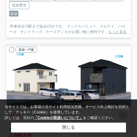
収納豊富
新築
JR東加古川駅まで徒歩23分です。 マックスバリュー、マルアイ、ハロ
ーズ、サンドラッグ、ケーズデンキがお買い物に便利です...
もっと見る
新築一戸建
当サイトでは、お客様の当サイト利用状況把握、サービス向上検討を目的と
して、クッキー（Cookie）を使用しています。
NEW
詳しくは、当社の
「Cookieの取扱いについて」
をご確認ください。
加古川市尾上町口里
閉じる
加古川市尾上町12期口里（全2棟）1号棟
2,999
万円