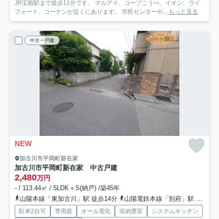
JR宝殿駅まで徒歩11分です。 マルアイ、コープこうべ、イオン、ライ
フォート、コーナンが近くにあります。 市民センターや...
もっと見る
中古一戸建
NEW
加古川市平岡町新在家
加古川市平岡町新在家 中古戸建
2,480
万円
- / 113.44㎡ / 5LDK＋S(納戸) /築45年
山陽本線「東加古川」駅 徒歩14分
山陽電鉄本線「別府」駅 徒歩30分
駐車2台可
専用庭
オール電化
収納豊富
システムキッチン