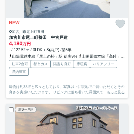
NEW
加古川市尾上町養田
加古川市尾上町養田 中古戸建
4,180
万円
- / 127.52㎡ / 3LDK＋S(納戸) /築5年
山陽電鉄本線「尾上の松」駅 徒歩9分
山陽電鉄本線「高砂」駅 徒歩24分
駐車2台可
都市ガス
陽当り良好
床暖房
バリアフリー
収納豊富
建物は約38坪と広々としており、写真以上に現地でご覧いただくとその
良さを実感いただけます。 リビングは落ち着いた雰囲気で...
もっと見る
新築一戸建