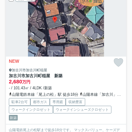
NEW
加古川市加古川町稲屋
加古川市加古川町稲屋 新築
2,680
万円
- / 101.43㎡ / 4LDK /新築
山陽電鉄本線「尾上の松」駅 徒歩18分
山陽本線「加古川」駅 徒歩38分
駐車2台可
都市ガス
専用庭
収納豊富
ウォークインクロゼット
ウォークインシューズクロゼット
新築
山陽電鉄尾上の松駅まで徒歩18分です。 マックスバリュー、ケーズデ