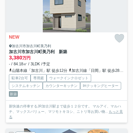
NEW
加古川市加古川町美乃利
加古川市加古川町美乃利 新築
3,380
万円
- / 84.18㎡ / 3LDK /予定
山陽本線「加古川」駅 徒歩12分
加古川線「日岡」駅 徒歩28分
山
駐車2台可
専用庭
ウォークインクロゼット
システムキッチン
カウンターキッチン
IHクッキングヒーター
新築
新快速の停車するJR加古川駅まで徒歩１２分です。 マルアイ、マルハ
チ、マックスバリュー、マツモトキヨシ、ニトリ等お買い物...
もっと見
る