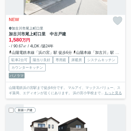
NEW
加古川市尾上町口里
加古川市尾上町口里 中古戸建
1,580
万円
- / 90.67㎡ / 4LDK /築24年
山陽電鉄本線「浜の宮」駅 徒歩6分
山陽本線「加古川」駅 徒歩43分
駐車2台可
陽当り良好
専用庭
床暖房
システムキッチン
カウンターキッチン
パノラマ
山陽電鉄浜の宮駅まで徒歩6分です。 マルアイ、マックスバリュー、ス
ギ薬局、エディオンが近くにあります。 浜の宮小学校まで...
もっと見る
新築一戸建