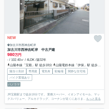
NEW
加古川市西神吉町岸
加古川市西神吉町岸 中古戸建
980
万円
- / 102.40㎡ / 4LDK /築32年
山陽本線「宝殿」駅 徒歩18分
山陽電鉄本線「伊保」駅 徒歩52分
陽当り良好
専用庭
電気有
駐輪場
閑静な住宅地
バイク置場あり
パノラマ
JR宝殿駅まで徒歩18分です。 業務スーパー、イオンアイモール、マッ
クスバリュー、アルカドラッグ、コーナンが近くにありま...
もっと見る