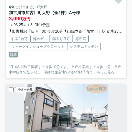
加古川市加古川町大野
加古川市加古川町大野（全2棟）A号棟
3,090
万円
- / 96.25㎡ / 3LDK /予定
加古川線「日岡」駅 徒歩10分
山陽本線「加古川」駅 徒歩23分
加
駐車2台可
都市ガス
陽当り良好
専用庭
ウォークインシューズクロゼット
システムキッチン
新築
JR加古川線日岡駅まで徒歩10分です。 氷丘小学校まで徒歩11分、氷丘
中学校まで徒歩4分。 閑静な住宅地でのびのび子育て...
もっと見る
中古一戸建