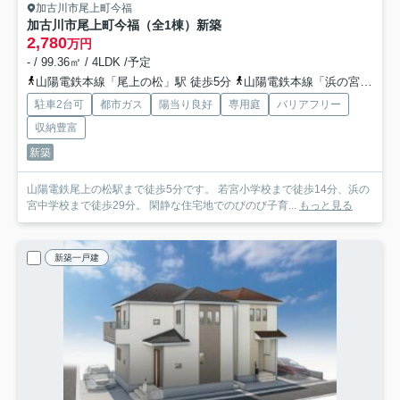
加古川市尾上町今福
加古川市尾上町今福（全1棟）新築
2,780
万円
- / 99.36㎡ / 4LDK /予定
山陽電鉄本線「尾上の松」駅 徒歩5分
山陽電鉄本線「浜の宮」駅 徒歩18分
駐車2台可
都市ガス
陽当り良好
専用庭
バリアフリー
収納豊富
新築
山陽電鉄尾上の松駅まで徒歩5分です。 若宮小学校まで徒歩14分、浜の
宮中学校まで徒歩29分。 閑静な住宅地でのびのび子育...
もっと見る
新築一戸建