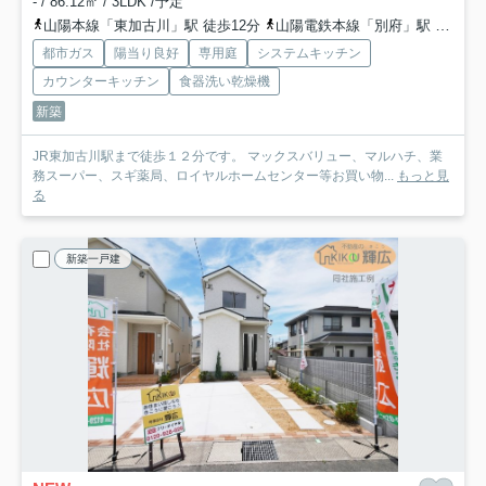
- / 86.12㎡ / 3LDK /予定
山陽本線「東加古川」駅 徒歩12分
山陽電鉄本線「別府」駅 徒歩25分
都市ガス
陽当り良好
専用庭
システムキッチン
カウンターキッチン
食器洗い乾燥機
新築
JR東加古川駅まで徒歩１２分です。 マックスバリュー、マルハチ、業
務スーパー、スギ薬局、ロイヤルホームセンター等お買い物...
もっと見
る
新築一戸建