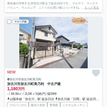
新快速の停車するJR加古川駅まで徒歩18分です。 マルアイ、マックス
バリュー、ウェルシア、ニトリがお買い物にいいですね。...
もっと見る
中古一戸建
NEW
加古川市加古川町美乃利
加古川市加古川町美乃利 中古戸建
1,180
万円
- / 94.94㎡ / 2LDK＋S(納戸) /築39年
山陽本線「加古川」駅 徒歩21分
加古川線「日岡」駅 徒歩25分
山
プロパンガス
陽当り良好
専用庭
システムキッチン