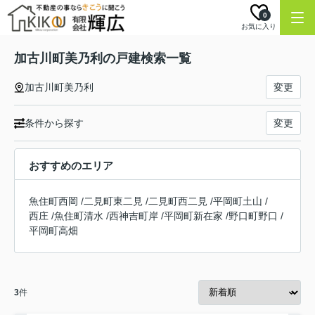
0
お気に入り
加古川町美乃利の戸建検索一覧
加古川町美乃利
変更
条件から探す
変更
おすすめのエリア
魚住町西岡
/
二見町東二見
/
二見町西二見
/
平岡町土山
/
西庄
/
魚住町清水
/
西神吉町岸
/
平岡町新在家
/
野口町野口
/
平岡町高畑
3
件