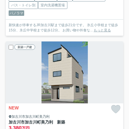
バス・トイレ別
室内洗濯機置場
パノラマ
新快速が停車するJR加古川駅まで徒歩21分です。 氷丘小学校まで徒歩
15分、氷丘中学校まで徒歩12分。 お買い物や外食な...
もっと見る
新築一戸建
NEW
加古川市加古川町美乃利
加古川市加古川町美乃利 新築
3,380
万円