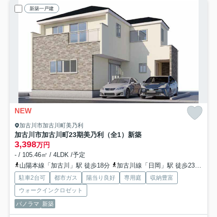
新築一戸建
NEW
加古川市加古川町美乃利
加古川市加古川町23期美乃利（全1）新築
3,398
万円
- / 105.46㎡ / 4LDK /予定
山陽本線「加古川」駅 徒歩18分
加古川線「日岡」駅 徒歩23分
山
駐車2台可
都市ガス
陽当り良好
専用庭
収納豊富
ウォークインクロゼット
パノラマ
新築