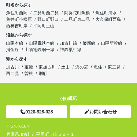
町名から探す
魚住町西岡
二見町西二見
阿弥陀町魚橋
魚住町清水
荒井町小松原
野口町野口
二見町東二見
大久保町西島
西神吉町岸
平岡町土山
沿線から探す
山陽本線
山陽電鉄本線
加古川線
姫新線
山陽新幹線
播但線
山陽電鉄網干線
神鉄粟生線
駅から探す
加古川
宝殿
東加古川
土山
浜の宮
魚住
東二見
西二見
曽根
別府
(有)輝広
0120-928-028
お問い合わせ
〒675-0104
兵庫県加古川市平岡町土山５６－１