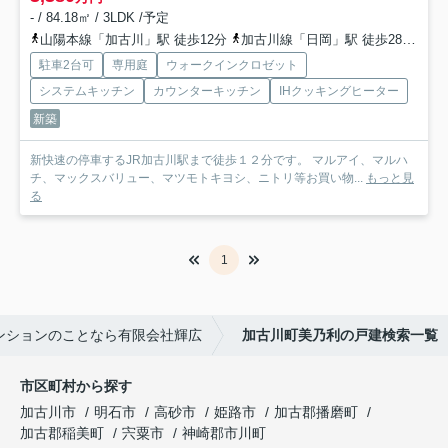
- / 84.18㎡ / 3LDK /予定
山陽本線「加古川」駅 徒歩12分
加古川線「日岡」駅 徒歩28分
山
駐車2台可
専用庭
ウォークインクロゼット
システムキッチン
カウンターキッチン
IHクッキングヒーター
新築
新快速の停車するJR加古川駅まで徒歩１２分です。 マルアイ、マルハ
チ、マックスバリュー、マツモトキヨシ、ニトリ等お買い物...
もっと見
る
1
ンションのことなら有限会社輝広
加古川町美乃利の戸建検索一覧
市区町村から探す
加古川市
明石市
高砂市
姫路市
加古郡播磨町
加古郡稲美町
宍粟市
神崎郡市川町