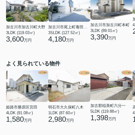
4
加古川市加古川町本町
加古川市加古川町大野
加古川市尾上町養田２丁目
3LDK (89.01㎡)
3LDK (119.03㎡)
3SLDK (127.52㎡)
3,390
3,600
4,180
万円
万円
万円
よく見られている物件
加古郡稲美町六分一
姫路市勝原区宮田
明石市大久保町八木
5LDK (119.88㎡)
4LDK (91.08㎡)
1LDK (87.60㎡)
4
1,398
1,580
2,980
万円
万円
万円