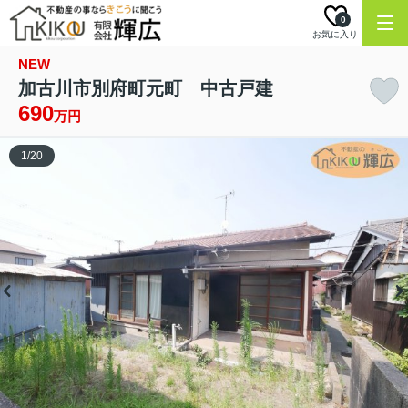
0
お気に入り
NEW
加古川市別府町元町 中古戸建
690
万円
1
/
20