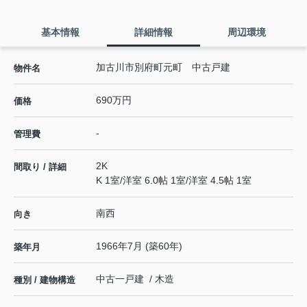
基本情報
詳細情報
周辺環境
加古川市別府町元町 中古戸建
物件名
690万円
価格
-
管理費
2K
間取り / 詳細
K 1室
/
洋室 6.0帖 1室
/
洋室 4.5帖 1室
南西
向き
1966年7月 (築60年)
築年月
中古一戸建 / 木造
種別 / 建物構造