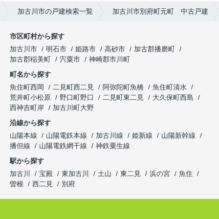
加古川市の戸建検索一覧
加古川市別府町元町 中古戸建
市区町村から探す
加古川市
明石市
姫路市
高砂市
加古郡播磨町
加古郡稲美町
宍粟市
神崎郡市川町
町名から探す
魚住町西岡
二見町西二見
阿弥陀町魚橋
魚住町清水
荒井町小松原
野口町野口
二見町東二見
大久保町西島
西神吉町岸
加古川町大野
沿線から探す
山陽本線
山陽電鉄本線
加古川線
姫新線
山陽新幹線
播但線
山陽電鉄網干線
神鉄粟生線
駅から探す
加古川
宝殿
東加古川
土山
東二見
浜の宮
魚住
曽根
西二見
別府