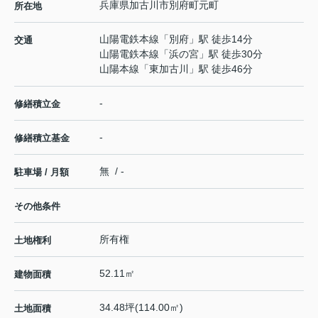
兵庫県
加古川市
別府町元町
所在地
山陽電鉄本線
「
別府
」駅 徒歩14分
交通
山陽電鉄本線
「
浜の宮
」駅 徒歩30分
山陽本線
「
東加古川
」駅 徒歩46分
-
修繕積立金
-
修繕積立基金
無 / -
駐車場 / 月額
その他条件
所有権
土地権利
52.11㎡
建物面積
34.48坪(114.00㎡)
土地面積