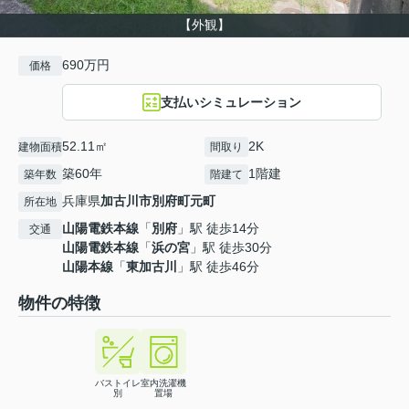
【外観】
690万円
価格
支払いシミュレーション
52.11㎡
2K
建物面積
間取り
築60年
1階建
築年数
階建て
兵庫県
加古川市
別府町元町
所在地
山陽電鉄本線
「
別府
」駅 徒歩14分
交通
山陽電鉄本線
「
浜の宮
」駅 徒歩30分
山陽本線
「
東加古川
」駅 徒歩46分
物件の特徴
バストイレ
室内洗濯機
別
置場