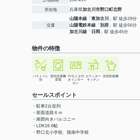
兵庫県
加古川市
野口町北野
所在地
山陽本線
「
東加古川
」駅 徒歩29分
山陽電鉄本線
「
別府
」駅 徒歩56分
交通
加古川線
「
日岡
」駅 徒歩45分
物件の特徴
バストイレ
室内洗濯機
TVモニタ付
カウンター
浴室乾燥機
別
置場
きインター
キッチン
ホン
セールスポイント
・駐車2台並列
・前面道路６ｍ
・南西向きバルコニー
・LDK18.6帖
・野口北小学校、陵南中学校