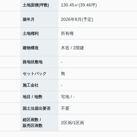
130.45㎡(39.46坪)
土地面積(坪数)
2026年8月(予定)
築年月
所有権
土地権利
木造 / 2階建
建物構造
-
路地状敷地
無
セットバック
-
施工会社
宅地 / -
地目 / 地勢
不要
国土法届出要否
総区画数 /
2区画/1区画
販売区画数