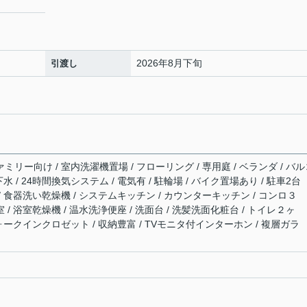
2026年8月下旬
引渡し
ァミリー向け / 室内洗濯機置場 / フローリング / 専用庭 / ベランダ / バ
下水 / 24時間換気システム / 電気有 / 駐輪場 / バイク置場あり / 駐車2台
 / 食器洗い乾燥機 / システムキッチン / カウンターキッチン / コンロ３
 / 浴室乾燥機 / 温水洗浄便座 / 洗面台 / 洗髪洗面化粧台 / トイレ２ヶ
 ウォークインクロゼット / 収納豊富 / TVモニタ付インターホン / 複層ガラ