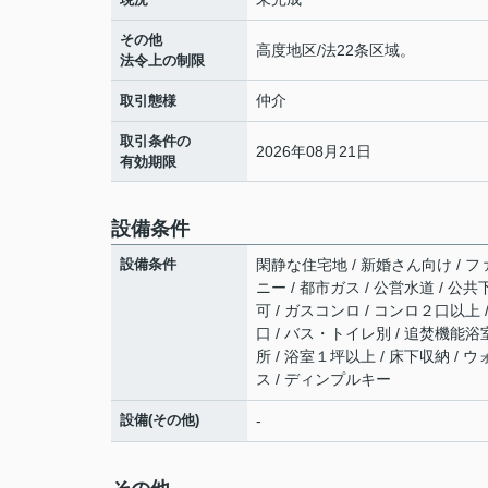
その他
高度地区/法22条区域。
法令上の制限
仲介
取引態様
取引条件の
2026年08月21日
有効期限
設備条件
設備条件
閑静な住宅地 / 新婚さん向け / フ
ニー / 都市ガス / 公営水道 / 公共
可 / ガスコンロ / コンロ２口以上
口 / バス・トイレ別 / 追焚機能浴室
所 / 浴室１坪以上 / 床下収納 /
ス / ディンプルキー
設備(その他)
-