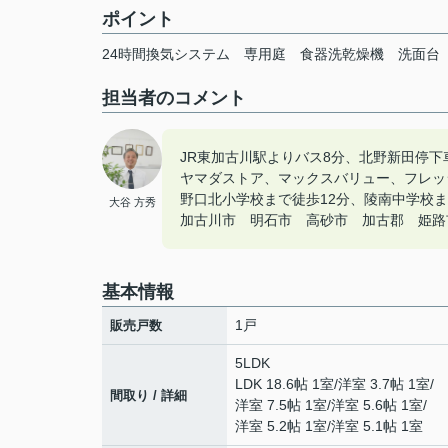
ポイント
24時間換気システム
専用庭
食器洗乾燥機
洗面台
担当者のコメント
JR東加古川駅よりバス8分、北野新田停下
ヤマダストア、マックスバリュー、フレッ
野口北小学校まで徒歩12分、陵南中学校ま
大谷 方秀
加古川市 明石市 高砂市 加古郡 姫路市の
基本情報
1戸
販売戸数
5LDK
LDK 18.6帖 1室
/
洋室 3.7帖 1室
/
間取り / 詳細
洋室 7.5帖 1室
/
洋室 5.6帖 1室
/
洋室 5.2帖 1室
/
洋室 5.1帖 1室