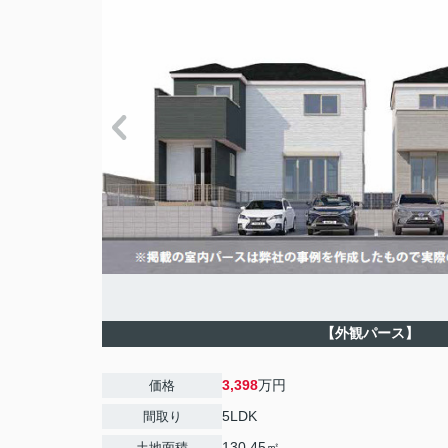
【外観パース】
3,398
万円
価格
5LDK
間取り
130.45㎡
土地面積