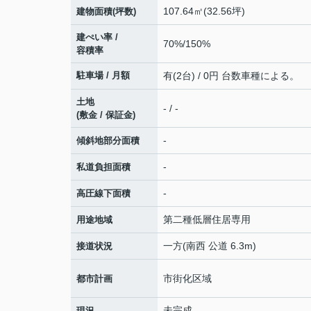
107.64㎡(32.56坪)
建物面積(坪数)
建ぺい率 /
70%/150%
容積率
駐車場 / 月額
有(2台) / 0円 台数車種による。
土地
- / -
(敷金 / 保証金)
-
傾斜地部分面積
-
私道負担面積
-
高圧線下面積
第二種低層住居専用
用途地域
一方(南西 公道 6.3m)
接道状況
市街化区域
都市計画
未完成
現況