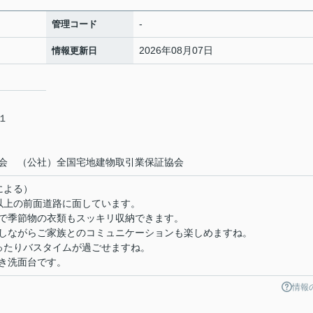
-
管理コード
2026年08月07日
情報更新日
－１
会 （公社）全国宅地建物取引業保証協会
による）
以上の前面道路に面しています。
で季節物の衣類もスッキリ収納できます。
しながらご家族とのコミュニケーションも楽しめますね。
ったりバスタイムが過ごせますね。
き洗面台です。
情報