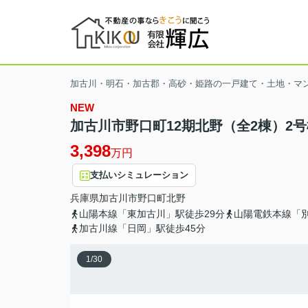
加古川・明石・加古郡・高砂・姫路の一戸建て・土地・マ
NEW
加古川市野口町12期北野（全2棟）2号
3,398
万円
支払いシミュレーション
兵庫県
加古川市
野口町北野
山陽本線「東加古川」駅徒歩29分
山陽電鉄本線「別
加古川線「日岡」駅徒歩45分
1
/
30