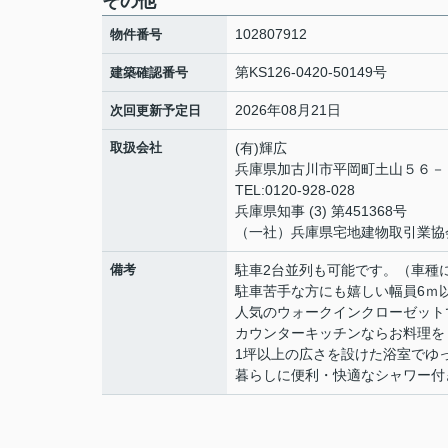
その他
102807912
物件番号
第KS126-0420-50149号
建築確認番号
2026年08月21日
次回更新予定日
取扱会社
(有)輝広
兵庫県加古川市平岡町土山５６
TEL:0120-928-028
兵庫県知事 (3) 第451368号
（一社）兵庫県宅地建物取引業協
備考
駐車2台並列も可能です。（車種
駐車苦手な方にも嬉しい幅員6ｍ
人気のウォークインクローゼット
カウンターキッチンならお料理を
1坪以上の広さを設けた浴室でゆ
暮らしに便利・快適なシャワー付