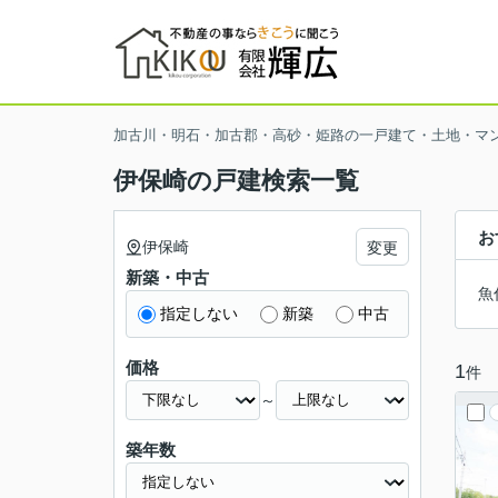
加古川・明石・加古郡・高砂・姫路の一戸建て・土地・マ
伊保崎の戸建検索一覧
お
伊保崎
変更
新築・中古
魚
指定しない
新築
中古
価格
1
件
～
築年数