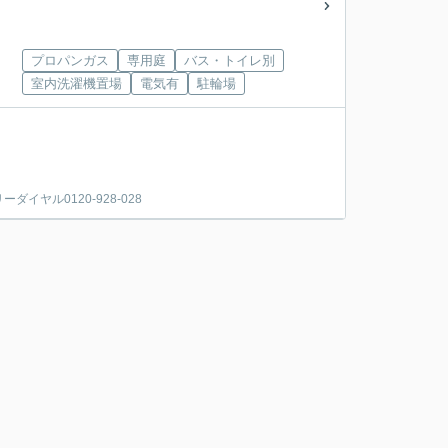
プロパンガス
専用庭
バス・トイレ別
室内洗濯機置場
電気有
駐輪場
ヤル0120-928-028