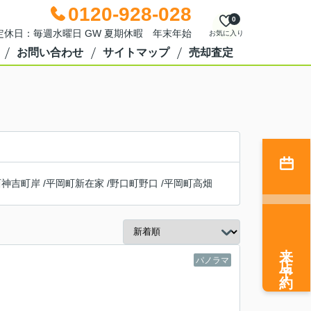
0120-928-028
0
0 定休日：毎週水曜日 GW 夏期休暇 年末年始
お気に入り
お問い合わせ
サイトマップ
売却査定
西神吉町岸
/
平岡町新在家
/
野口町野口
/
平岡町高畑
来店予約
パノラマ