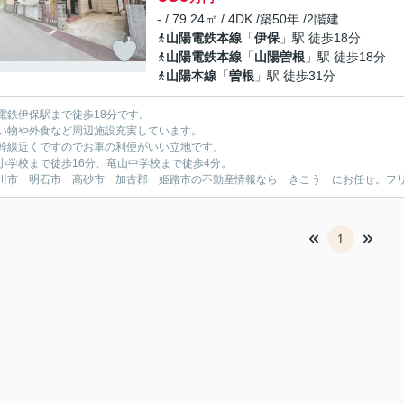
- / 79.24㎡ / 4DK /築50年 /2階建
山陽電鉄本線
「
伊保
」駅 徒歩18分
山陽電鉄本線
「
山陽曽根
」駅 徒歩18分
山陽本線
「
曽根
」駅 徒歩31分
電鉄伊保駅まで徒歩18分です。
い物や外食など周辺施設充実しています。
幹線近くですのでお車の利便がいい立地です。
小学校まで徒歩16分、竜山中学校まで徒歩4分。
川市 明石市 高砂市 加古郡 姫路市の不動産情報なら きこう にお任せ。フリーダイ
1