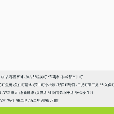
加古郡播磨町
加古郡稲美町
宍粟市
神崎郡市川町
陀町魚橋
魚住町清水
荒井町小松原
野口町野口
二見町東二見
大久保
線
姫新線
山陽新幹線
播但線
山陽電鉄網干線
神鉄粟生線
の宮
魚住
東二見
西二見
曽根
別府