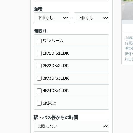
面積
～
間取り
山陽
ワンルーム
お買
明姫
1K/1DK/1LDK
伊保
加古
2K/2DK/2LDK
3K/3DK/3LDK
4K/4DK/4LDK
5K以上
駅・バス停からの時間