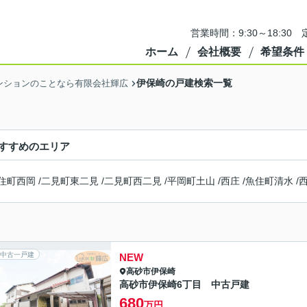
営業時間：9:30～18:3
ホーム
会社概要
希望条件
伊保崎の戸建検索一覧
ンションのことなら有限会社輝広
すすめのエリア
住町西岡
/
二見町東二見
/
二見町西二見
/
平岡町土山
/
西庄
/
魚住町清水
/
中古一戸建
NEW
高砂市
伊保崎
高砂市伊保崎6丁目 中古戸建
680
万円