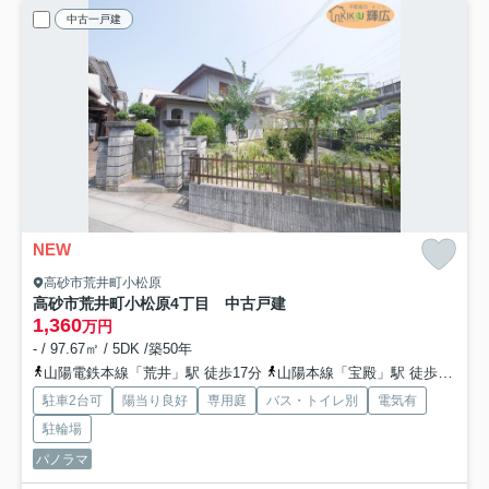
中古一戸建
NEW
高砂市荒井町小松原
高砂市荒井町小松原4丁目 中古戸建
1,360
万円
- / 97.67㎡ / 5DK /築50年
山陽電鉄本線「荒井」駅 徒歩17分
山陽本線「宝殿」駅 徒歩36分
駐車2台可
陽当り良好
専用庭
バス・トイレ別
電気有
駐輪場
パノラマ