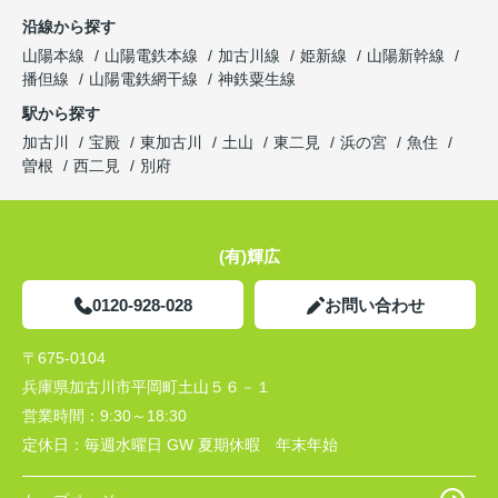
沿線から探す
山陽本線
山陽電鉄本線
加古川線
姫新線
山陽新幹線
播但線
山陽電鉄網干線
神鉄粟生線
駅から探す
加古川
宝殿
東加古川
土山
東二見
浜の宮
魚住
曽根
西二見
別府
(有)輝広
0120-928-028
お問い合わせ
〒675-0104
兵庫県加古川市平岡町土山５６－１
営業時間：
9:30～18:30
定休日：
毎週水曜日 GW 夏期休暇 年末年始