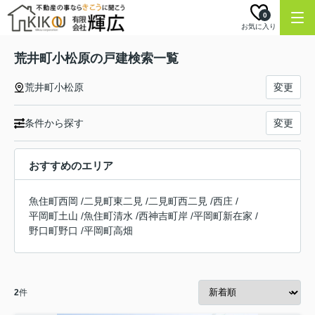
0
お気に入り
荒井町小松原の戸建検索一覧
荒井町小松原
変更
条件から探す
変更
おすすめのエリア
魚住町西岡
/
二見町東二見
/
二見町西二見
/
西庄
/
平岡町土山
/
魚住町清水
/
西神吉町岸
/
平岡町新在家
/
野口町野口
/
平岡町高畑
2
件