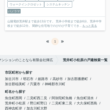
ウォークインクロゼット
システムキッチン
パノラマ
山陽電鉄荒井駅まで徒歩13分です。 荒井小学校まで徒歩6分、荒井中学
校まで徒歩12分。 閑静な住宅地でのびのび子育てでき...
もっと見る
1
マンションのことなら有限会社輝広
荒井町小松原の戸建検索一覧
市区町村から探す
加古川市
明石市
姫路市
高砂市
加古郡播磨町
加古郡稲美町
宍粟市
神崎郡市川町
町名から探す
魚住町西岡
二見町西二見
阿弥陀町魚橋
魚住町清水
荒井町小松原
野口町野口
二見町東二見
大久保町西島
西神吉町岸
加古川町大野