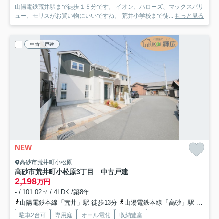
山陽電鉄荒井駅まで徒歩１５分です。 イオン、ハローズ、マックスバリ
ュー、モリスがお買い物にいいですね。 荒井小学校まで徒...
もっと見る
中古一戸建
NEW
高砂市荒井町小松原
高砂市荒井町小松原3丁目 中古戸建
2,198
万円
- / 101.02㎡ / 4LDK /築8年
山陽電鉄本線「荒井」駅 徒歩13分
山陽電鉄本線「高砂」駅 徒歩17分
駐車2台可
専用庭
オール電化
収納豊富