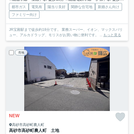
都市ガス
電気有
陽当り良好
閑静な住宅地
新婚さん向け
ファミリー向け
JR宝殿駅まで徒歩約18分です。 業務スーパー、イオン、マックスバリ
ュー、アルカドラッグ、モリスがお買い物に便利です。 ...
もっと見る
売地
NEW
高砂市高砂町農人町
高砂市高砂町農人町 土地