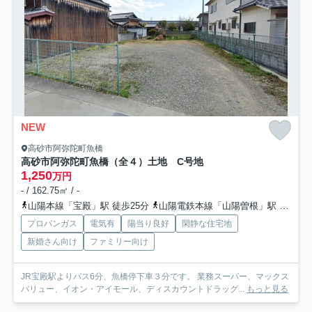
NEW
高砂市阿弥陀町魚橋
高砂市阿弥陀町魚橋（全４）土地 C号地
1,250
万円
- / 162.75㎡ / -
山陽本線「宝殿」駅 徒歩25分
山陽電鉄本線「山陽曽根」駅 徒歩45分
プロパンガス
電気有
陽当り良好
閑静な住宅地
新婚さん向け
ファミリー向け
JR宝殿駅よりバス6分、魚橋停下車３分です。 業務スーパー、マックス
バリュー、イオン・アイモール、ディスカウントドラッグ...
もっと見る