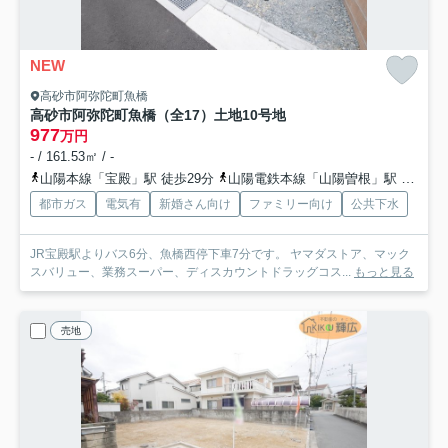
NEW
高砂市阿弥陀町魚橋
高砂市阿弥陀町魚橋（全17）土地10号地
977
万円
- / 161.53㎡ / -
山陽本線「宝殿」駅 徒歩29分
山陽電鉄本線「山陽曽根」駅 徒歩37分
都市ガス
電気有
新婚さん向け
ファミリー向け
公共下水
JR宝殿駅よりバス6分、魚橋西停下車7分です。 ヤマダストア、マック
スバリュー、業務スーパー、ディスカウントドラッグコス...
もっと見る
売地