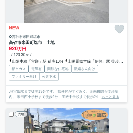
NEW
高砂市米田町塩市
高砂市米田町塩市 土地
920
万円
- / 120.30㎡ / -
山陽本線「宝殿」駅 徒歩13分
山陽電鉄本線「伊保」駅 徒歩31分
都市ガス
電気有
閑静な住宅地
新婚さん向け
ファミリー向け
公共下水
JR宝殿駅まで徒歩13分です。 郵便局がすぐ近く、金融機関も徒歩圏
内。 米田西小学校まで徒歩2分、宝殿中学校まで徒歩24...
もっと見る
売地