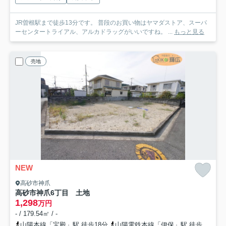
JR曽根駅まで徒歩13分です。 普段のお買い物はヤマダストア、スーパ
ーセンタートライアル、アルカドラッグがいいですね。 ...
もっと見る
売地
NEW
高砂市神爪
高砂市神爪6丁目 土地
1,298
万円
- / 179.54㎡ / -
山陽本線「宝殿」駅 徒歩18分
山陽電鉄本線「伊保」駅 徒歩52分