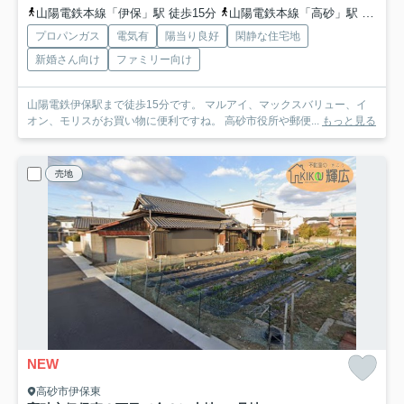
山陽電鉄本線「伊保」駅 徒歩15分
山陽電鉄本線「高砂」駅 徒歩37分
プロパンガス
電気有
陽当り良好
閑静な住宅地
新婚さん向け
ファミリー向け
山陽電鉄伊保駅まで徒歩15分です。 マルアイ、マックスバリュー、イ
オン、モリスがお買い物に便利ですね。 高砂市役所や郵便...
もっと見る
売地
NEW
高砂市伊保東