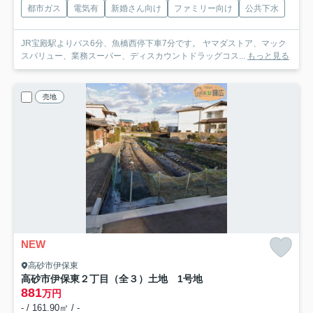
都市ガス
電気有
新婚さん向け
ファミリー向け
公共下水
JR宝殿駅よりバス6分、魚橋西停下車7分です。 ヤマダストア、マック
スバリュー、業務スーパー、ディスカウントドラッグコス...
もっと見る
売地
NEW
高砂市伊保東
高砂市伊保東２丁目（全３）土地 1号地
881
万円
- / 161.90㎡ / -