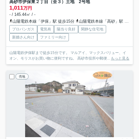
高砂市伊保東２丁目（全３）土地 2号地
1,011
万円
- / 145.44㎡ / -
山陽電鉄本線「伊保」駅 徒歩15分
山陽電鉄本線「高砂」駅 徒歩37分
プロパンガス
電気有
陽当り良好
閑静な住宅地
新婚さん向け
ファミリー向け
山陽電鉄伊保駅まで徒歩15分です。 マルアイ、マックスバリュー、イ
オン、モリスがお買い物に便利ですね。 高砂市役所や郵便...
もっと見る
売地