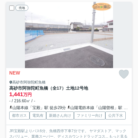
売地
NEW
高砂市阿弥陀町魚橋
高砂市阿弥陀町魚橋（全17）土地12号地
1,441
万円
- / 216.60㎡ / -
山陽本線「宝殿」駅 徒歩29分
山陽電鉄本線「山陽曽根」駅 徒歩37分
都市ガス
電気有
新婚さん向け
ファミリー向け
公共下水
JR宝殿駅よりバス6分、魚橋西停下車7分です。 ヤマダストア、マック
スバリュー、業務スーパー、ディスカウントドラッグコス...
もっと見る