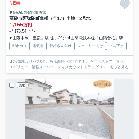
NEW
高砂市阿弥陀町魚橋
高砂市阿弥陀町魚橋（全17）土地 2号地
1,155
万円
- / 173.54㎡ / -
山陽本線「宝殿」駅 徒歩29分
山陽電鉄本線「山陽曽根」駅 徒歩37分
都市ガス
電気有
新婚さん向け
ファミリー向け
公共下水
JR宝殿駅よりバス6分、魚橋西停下車7分です。 ヤマダストア、マック
スバリュー、業務スーパー、ディスカウントドラッグコス...
もっと見る
売地