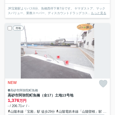
JR宝殿駅よりバス6分、魚橋西停下車7分です。 ヤマダストア、マック
スバリュー、業務スーパー、ディスカウントドラッグコス...
もっと見る
売地
NEW
高砂市阿弥陀町魚橋
高砂市阿弥陀町魚橋（全17）土地13号地
1,376
万円
- / 206.71㎡ / -
山陽本線「宝殿」駅 徒歩29分
山陽電鉄本線「山陽曽根」駅 徒歩37分