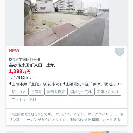
NEW
高砂市米田町米田
高砂市米田町米田 土地
1,398
万円
- / 179.53㎡ / -
山陽本線「宝殿」駅 徒歩9分
山陽電鉄本線「伊保」駅 徒歩34分
山
都市ガス
電気有
陽当り良好
閑静な住宅地
新婚さん向け
ファミリー向け
JR宝殿駅まで徒歩9分です。 マルアイ、イオン、マックスバリュー、キ
リン堂、コーナンが近くにあります。 郵便局や金融機関...
もっと見る