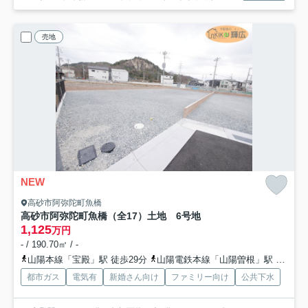
売地
NEW
高砂市阿弥陀町魚橋
高砂市阿弥陀町魚橋（全17）土地 6号地
1,125
万円
- / 190.70㎡ / -
山陽本線「宝殿」駅 徒歩29分
山陽電鉄本線「山陽曽根」駅 徒歩37分
都市ガス
電気有
新婚さん向け
ファミリー向け
公共下水