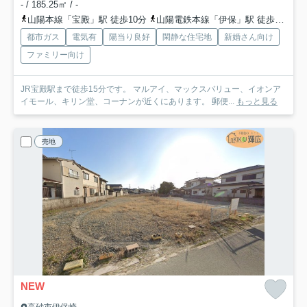
- / 185.25㎡ / -
山陽本線「宝殿」駅 徒歩10分
山陽電鉄本線「伊保」駅 徒歩33分
都市ガス
電気有
陽当り良好
閑静な住宅地
新婚さん向け
ファミリー向け
JR宝殿駅まで徒歩15分です。 マルアイ、マックスバリュー、イオンア
イモール、キリン堂、コーナンが近くにあります。 郵便...
もっと見る
売地
NEW
高砂市伊保崎