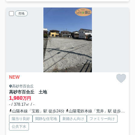
売地
NEW
高砂市百合丘
高砂市百合丘 土地
1,980
万円
- / 378.17㎡ / -
山陽本線「宝殿」駅 徒歩24分
山陽電鉄本線「荒井」駅 徒歩25分
陽当り良好
閑静な住宅地
新婚さん向け
ファミリー向け
公共下水