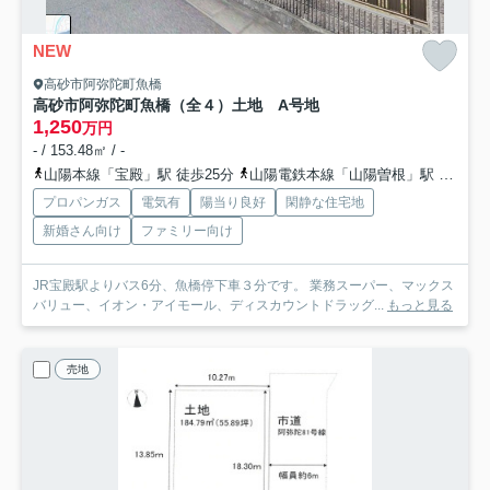
NEW
高砂市阿弥陀町魚橋
高砂市阿弥陀町魚橋（全４）土地 A号地
1,250
万円
- / 153.48㎡ / -
山陽本線「宝殿」駅 徒歩25分
山陽電鉄本線「山陽曽根」駅 徒歩45分
プロパンガス
電気有
陽当り良好
閑静な住宅地
新婚さん向け
ファミリー向け
JR宝殿駅よりバス6分、魚橋停下車３分です。 業務スーパー、マックス
バリュー、イオン・アイモール、ディスカウントドラッグ...
もっと見る
売地