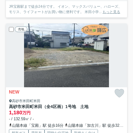
JR宝殿駅まで徒歩24分です。 イオン、マックスバリュー、ハローズ、
モリス、ライフォートがお買い物に便利です。 米田小学...
もっと見る
売地
NEW
高砂市米田町米田
高砂市米田町米田（全4区画）1号地 土地
1,180
万円
- / 132.59㎡ / -
山陽本線「宝殿」駅 徒歩16分
山陽本線「加古川」駅 徒歩32分
山
都市ガス
電気有
閑静な住宅地
新婚さん向け