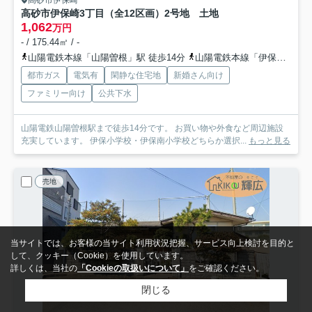
高砂市伊保崎3丁目（全12区画）2号地 土地
1,062
万円
- / 175.44㎡ / -
山陽電鉄本線「山陽曽根」駅 徒歩14分
山陽電鉄本線「伊保」駅 徒歩14分
都市ガス
電気有
閑静な住宅地
新婚さん向け
ファミリー向け
公共下水
山陽電鉄山陽曽根駅まで徒歩14分です。 お買い物や外食など周辺施設
充実しています。 伊保小学校・伊保南小学校どちらか選択...
もっと見る
売地
当サイトでは、お客様の当サイト利用状況把握、サービス向上検討を目的と
して、クッキー（Cookie）を使用しています。
詳しくは、当社の
「Cookieの取扱いについて」
をご確認ください。
閉じる