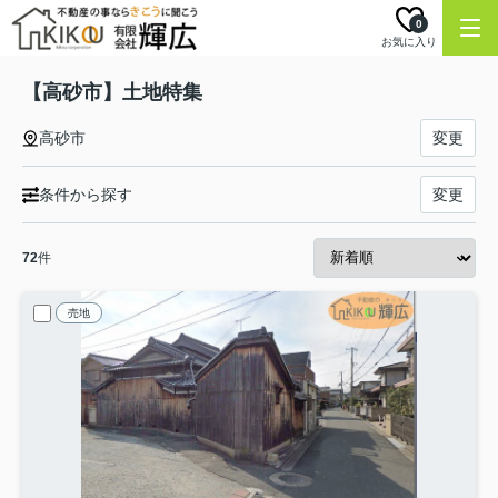
0
お気に入り
【高砂市】土地特集
高砂市
変更
条件から探す
変更
72
件
売地