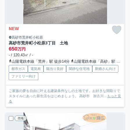
NEW
高砂市荒井町小松原
高砂市荒井町小松原3丁目 土地
650
万円
- / 120.43㎡ / -
山陽電鉄本線「荒井」駅 徒歩14分
山陽電鉄本線「高砂」駅 徒歩16分
都市ガス
電気有
陽当り良好
閑静な住宅地
新婚さん向け
ファミリー向け
ご家族の夢を自由に叶える建築条件なしの土地です。お好きな間取りで
スタイルにあった新生活をはじめましょう。 高砂市 加古川...
もっと見
る
売地