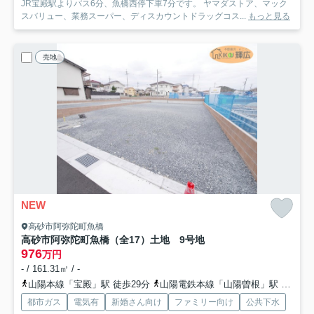
JR宝殿駅よりバス6分、魚橋西停下車7分です。 ヤマダストア、マック
スバリュー、業務スーパー、ディスカウントドラッグコス...
もっと見る
売地
NEW
高砂市阿弥陀町魚橋
高砂市阿弥陀町魚橋（全17）土地 9号地
976
万円
- / 161.31㎡ / -
山陽本線「宝殿」駅 徒歩29分
山陽電鉄本線「山陽曽根」駅 徒歩37分
都市ガス
電気有
新婚さん向け
ファミリー向け
公共下水