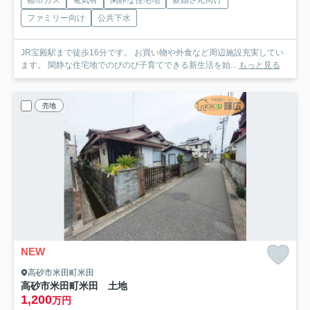
ファミリー向け
公共下水
JR宝殿駅まで徒歩16分です。 お買い物や外食など周辺施設充実してい
ます。 閑静な住宅地でのびのび子育てできる新生活を始...
もっと見る
売地
NEW
高砂市米田町米田
高砂市米田町米田 土地
1,200
万円