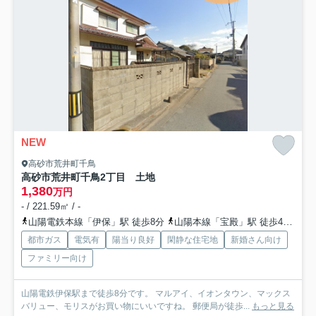
NEW
高砂市荒井町千鳥
高砂市荒井町千鳥2丁目 土地
1,380
万円
- / 221.59㎡ / -
山陽電鉄本線「伊保」駅 徒歩8分
山陽本線「宝殿」駅 徒歩43分
山
都市ガス
電気有
陽当り良好
閑静な住宅地
新婚さん向け
ファミリー向け
山陽電鉄伊保駅まで徒歩8分です。 マルアイ、イオンタウン、マックス
バリュー、モリスがお買い物にいいですね。 郵便局が徒歩...
もっと見る