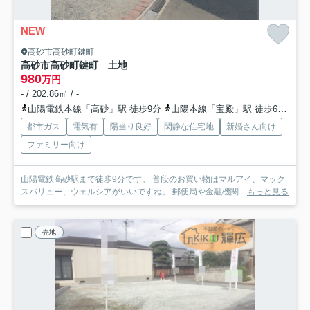
NEW
高砂市高砂町鍵町
高砂市高砂町鍵町 土地
980
万円
- / 202.86㎡ / -
山陽電鉄本線「高砂」駅 徒歩9分
山陽本線「宝殿」駅 徒歩60分
山
都市ガス
電気有
陽当り良好
閑静な住宅地
新婚さん向け
ファミリー向け
山陽電鉄高砂駅まで徒歩9分です。 普段のお買い物はマルアイ、マック
スバリュー、ウェルシアがいいですね。 郵便局や金融機関...
もっと見る
売地