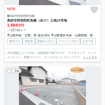
NEW
高砂市阿弥陀町魚橋
高砂市阿弥陀町魚橋（全17）土地15号地
1,584
万円
- / 227.61㎡ / -
山陽本線「宝殿」駅 徒歩29分
山陽電鉄本線「山陽曽根」駅 徒歩37分
都市ガス
電気有
新婚さん向け
ファミリー向け
公共下水
JR宝殿駅よりバス6分、魚橋西停下車7分です。 ヤマダストア、マック
スバリュー、業務スーパー、ディスカウントドラッグコス...
もっと見る
売地