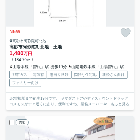
NEW
高砂市阿弥陀町北池
高砂市阿弥陀町北池 土地
1,480
万円
- / 184.79㎡ / -
山陽本線「曽根」駅 徒歩19分
山陽電鉄本線「山陽曽根」駅 徒歩37分
都市ガス
電気有
陽当り良好
閑静な住宅地
新婚さん向け
ファミリー向け
JR曽根駅まで徒歩19分です。 ヤマダストアやディスカウントドラッグ
コスモスがすぐ近くにあり、便利ですね。業務スーパーや...
もっと見る
売地