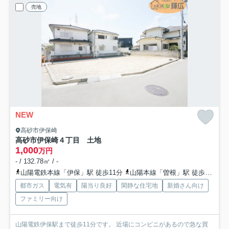
売地
NEW
高砂市伊保崎
高砂市伊保崎４丁目 土地
1,000
万円
- / 132.78㎡ / -
山陽電鉄本線「伊保」駅 徒歩11分
山陽本線「曽根」駅 徒歩43分
都市ガス
電気有
陽当り良好
閑静な住宅地
新婚さん向け
ファミリー向け
山陽電鉄伊保駅まで徒歩11分です。 近場にコンビニがあるので急な買