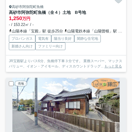
高砂市阿弥陀町魚橋
高砂市阿弥陀町魚橋（全４）土地 B号地
1,250
万円
- / 153.22㎡ / -
山陽本線「宝殿」駅 徒歩25分
山陽電鉄本線「山陽曽根」駅 徒歩45分
プロパンガス
電気有
陽当り良好
閑静な住宅地
新婚さん向け
ファミリー向け
JR宝殿駅よりバス6分、魚橋停下車３分です。 業務スーパー、マックス
バリュー、イオン・アイモール、ディスカウントドラッグ...
もっと見る
売地