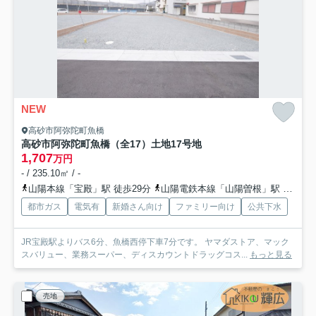
NEW
高砂市阿弥陀町魚橋
高砂市阿弥陀町魚橋（全17）土地17号地
1,707
万円
- / 235.10㎡ / -
山陽本線「宝殿」駅 徒歩29分
山陽電鉄本線「山陽曽根」駅 徒歩37分
都市ガス
電気有
新婚さん向け
ファミリー向け
公共下水
JR宝殿駅よりバス6分、魚橋西停下車7分です。 ヤマダストア、マック
スバリュー、業務スーパー、ディスカウントドラッグコス...
もっと見る
売地