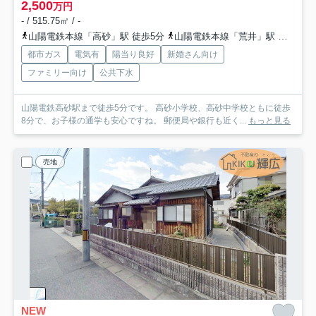
2,500
万円
- / 515.75㎡ / -
山陽電鉄本線「高砂」駅 徒歩5分
山陽電鉄本線「荒井」駅 徒歩15分
都市ガス
電気有
陽当り良好
新婚さん向け
ファミリー向け
公共下水
山陽電鉄高砂駅まで徒歩5分です。 高砂小学校、高砂中学校ともに徒歩
8分で、お子様の通学も安心ですね。 郵便局や銀行も近く...
もっと見る
売地
NEW