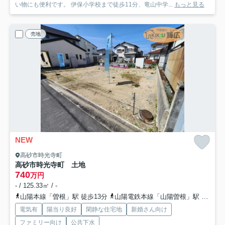
い物にも便利です。 伊保小学校まで徒歩11分、竜山中学...
もっと見る
売地
NEW
高砂市時光寺町
高砂市時光寺町 土地
740
万円
- / 125.33㎡ / -
山陽本線「曽根」駅 徒歩13分
山陽電鉄本線「山陽曽根」駅 徒歩26分
電気有
陽当り良好
閑静な住宅地
新婚さん向け
ファミリー向け
公共下水