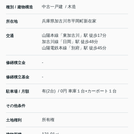
中古一戸建 / 木造
種別 / 建物構造
兵庫県
加古川市
平岡町新在家
所在地
山陽本線
「
東加古川
」駅 徒歩17分
交通
加古川線
「
日岡
」駅 徒歩48分
山陽電鉄本線
「
別府
」駅 徒歩45分
-
修繕積立金
-
修繕積立基金
有(2台) / 0円 車庫１台+カーポート１台
駐車場 / 月額
その他条件
所有権
土地権利
121.01㎡