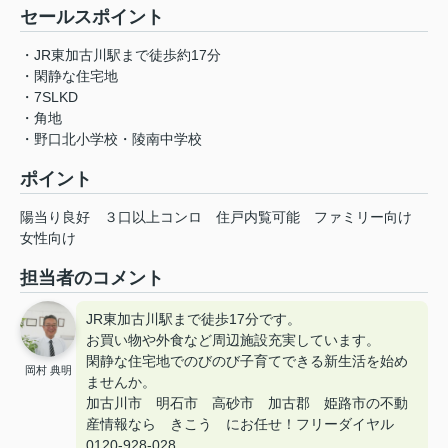
セールスポイント
・JR東加古川駅まで徒歩約17分
・閑静な住宅地
・7SLKD
・角地
・野口北小学校・陵南中学校
ポイント
陽当り良好
３口以上コンロ
住戸内覧可能
ファミリー向け
女性向け
担当者のコメント
JR東加古川駅まで徒歩17分です。
お買い物や外食など周辺施設充実しています。
閑静な住宅地でのびのび子育てできる新生活を始め
岡村 典明
ませんか。
加古川市 明石市 高砂市 加古郡 姫路市の不動
産情報なら きこう にお任せ！フリーダイヤル
0120-928-028