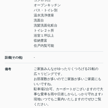
オープンキッチン
バス・トイレ別
温水洗浄便座
洗面台
洗髪洗面化粧台
トイレ２ヶ所
浴室１坪以上
収納豊富
住戸内覧可能
-
設備(その他)
ご家族みんながゆったりくつろげる21帖の
備考
広々リビングです。
お部屋数が多いのでご家族が多いご家庭にも
いいですね。
駐車場2台可。カーポートがございますので大
事な愛車を雨や日差しからしっかり守れます♪
現地いつでもご案内いたしますのでぜひご覧
ください。