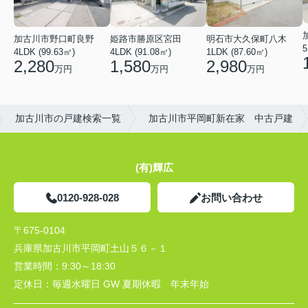
加古川市野口町良野
姫路市勝原区宮田
明石市大久保町八木
5
4LDK (99.63㎡)
4LDK (91.08㎡)
1LDK (87.60㎡)
2,280
1,580
2,980
万円
万円
万円
加古川市の戸建検索一覧
加古川市平岡町新在家 中古戸建
(有)輝広
0120-928-028
お問い合わせ
〒675-0104
兵庫県加古川市平岡町土山５６－１
営業時間：
9:30～18:30
定休日：
毎週水曜日 GW 夏期休暇 年末年始