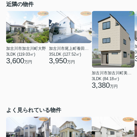
近隣の物件
加古川市加古川町大野
加古川市尾上町養田２丁目
3
3LDK (119.03㎡)
3SLDK (127.52㎡)
3,600
3,950
万円
万円
加古川市加古川町美乃利
3LDK (84.18㎡)
3,380
万円
よく見られている物件