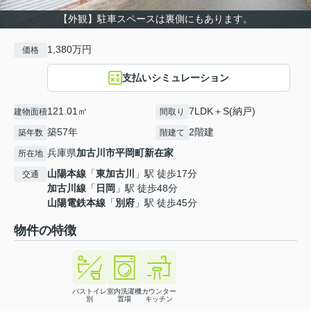
【外観】駐車スペースは裏側にもあります。
1,380万円
価格
支払いシミュレーション
121.01㎡
7LDK＋S(納戸)
建物面積
間取り
築57年
2階建
築年数
階建て
兵庫県
加古川市
平岡町新在家
所在地
山陽本線
「
東加古川
」駅 徒歩17分
交通
加古川線
「
日岡
」駅 徒歩48分
山陽電鉄本線
「
別府
」駅 徒歩45分
物件の特徴
バストイレ
室内洗濯機
カウンター
別
置場
キッチン