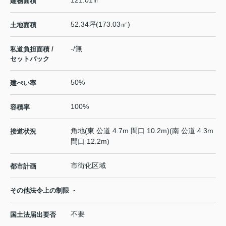
建物面積
52.34坪(173.03㎡)
土地面積
-/無
私道負担面積 /
セットバック
50%
建ぺい率
100%
容積率
角地(東 公道 4.7m 間口 10.2m)(南 公道 4.3m
接道状況
間口 12.2m)
市街化区域
都市計画
-
その他法令上の制限
不要
国土法届出要否