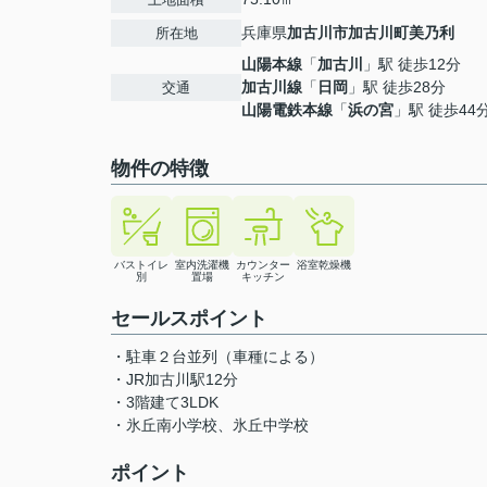
兵庫県
加古川市
加古川町美乃利
所在地
山陽本線
「
加古川
」駅 徒歩12分
加古川線
「
日岡
」駅 徒歩28分
交通
山陽電鉄本線
「
浜の宮
」駅 徒歩44
物件の特徴
バストイレ
室内洗濯機
カウンター
浴室乾燥機
別
置場
キッチン
セールスポイント
・駐車２台並列（車種による）
・JR加古川駅12分
・3階建て3LDK
・氷丘南小学校、氷丘中学校
ポイント