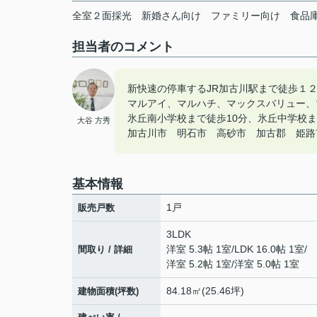
全室２面採光
新婚さん向け
ファミリー向け
食品
担当者のコメント
新快速の停車するJR加古川駅まで徒歩１
マルアイ、マルハチ、マックスバリュー、
氷丘南小学校まで徒歩10分、氷丘中学校ま
大谷 方秀
加古川市 明石市 高砂市 加古郡 姫路市の
基本情報
1戸
販売戸数
3LDK
洋室 5.3帖 1室
/
LDK 16.0帖 1室
/
間取り / 詳細
洋室 5.2帖 1室
/
洋室 5.0帖 1室
84.18㎡(25.46坪)
建物面積(坪数)