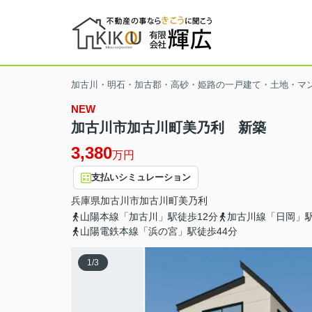
加古川・明石・加古郡・高砂・姫路の一戸建て・土地・マ
NEW
加古川市加古川町美乃利 新築
3,380
万円
支払いシミュレーション
兵庫県
加古川市
加古川町美乃利
山陽本線「加古川」駅徒歩12分
加古川線「日岡」駅
山陽電鉄本線「浜の宮」駅徒歩44分
1
/
3