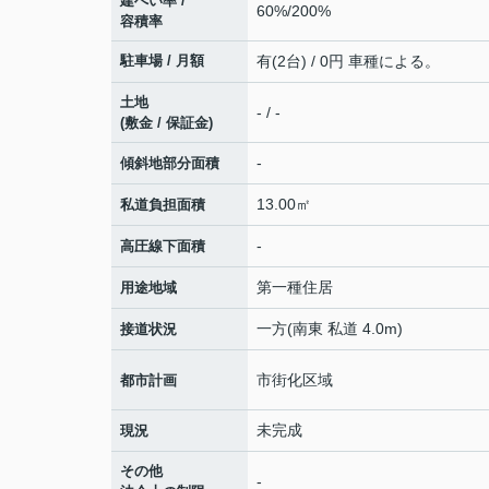
建ぺい率 /
60%/200%
容積率
駐車場 / 月額
有(2台) / 0円 車種による。
土地
- / -
(敷金 / 保証金)
-
傾斜地部分面積
13.00㎡
私道負担面積
-
高圧線下面積
第一種住居
用途地域
一方(南東 私道 4.0m)
接道状況
市街化区域
都市計画
未完成
現況
その他
-