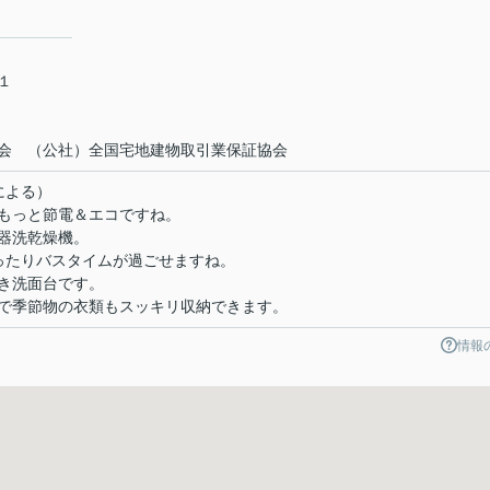
－１
会 （公社）全国宅地建物取引業保証協会
による）
もっと節電＆エコですね。
食器洗乾燥機。
ったりバスタイムが過ごせますね。
き洗面台です。
で季節物の衣類もスッキリ収納できます。
情報