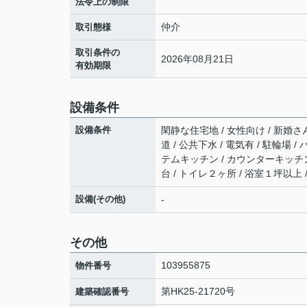
法令上の制限
仲介
取引態様
取引条件の
2026年08月21日
有効期限
設備条件
設備条件
閑静な住宅地 / 女性向け / 新婚さん
道 / 公共下水 / 電気有 / 駐輪場 
テムキッチン / カウンターキッチン 
台 / トイレ２ヶ所 / 浴室１坪以上
設備(その他)
-
その他
103955875
物件番号
第HK25-21720号
建築確認番号