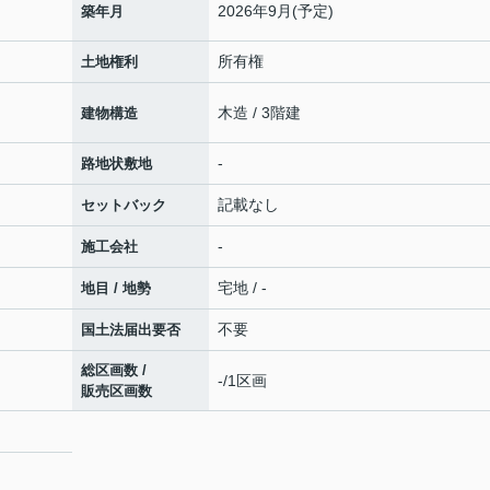
2026年9月(予定)
築年月
所有権
土地権利
木造 / 3階建
建物構造
-
路地状敷地
記載なし
セットバック
-
施工会社
宅地 / -
地目 / 地勢
不要
国土法届出要否
総区画数 /
-/1区画
販売区画数