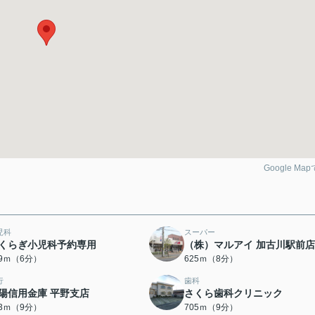
Google Ma
児科
スーパー
くらぎ小児科予約専用
（株）マルアイ 加古川駅前店
79ｍ（6分）
625ｍ（8分）
行
歯科
陽信用金庫 平野支店
さくら歯科クリニック
03ｍ（9分）
705ｍ（9分）