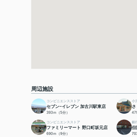
周辺施設
コンビニエンスストア
小
セブン−イレブン 加古川駅東店
さ
393ｍ（5分）
4
コンビニエンスストア
銀
ファミリーマート 野口町坂元店
但
690ｍ（9分）
7