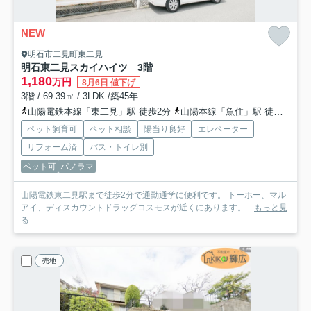
NEW
明石市二見町東二見
明石東二見スカイハイツ 3階
1,180
万円
8月6日 値下げ
3階 / 69.39㎡ / 3LDK /築45年
山陽電鉄本線「東二見」駅 徒歩2分
山陽本線「魚住」駅 徒歩28分
ペット飼育可
ペット相談
陽当り良好
エレベーター
リフォーム済
バス・トイレ別
ペット可
パノラマ
山陽電鉄東二見駅まで徒歩2分で通勤通学に便利です。 トーホー、マル
アイ、ディスカウントドラッグコスモスが近くにあります。...
もっと見
る
売地