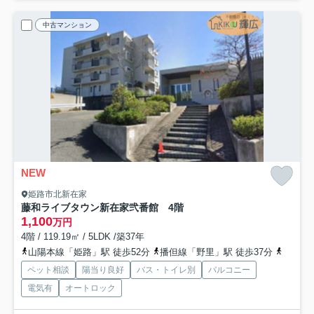
中古マンション
NEW
姫路市北新在家
藤和ライブタウン新在家弐番館 4階
1,100
万円
4階 / 119.19㎡ / 5LDK /築37年
山陽本線「姫路」駅 徒歩52分
播但線「野里」駅 徒歩37分
播但線
ペット相談
陽当り良好
バス・トイレ別
バルコニー
電気有
オートロック