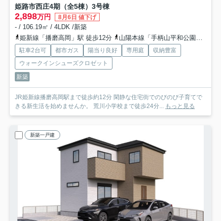
姫路市西庄4期（全5棟）3号棟
2,898
万円
8月6日 値下げ
- / 106.19㎡ / 4LDK /新築
姫新線「播磨高岡」駅 徒歩12分
山陽本線「手柄山平和公園」駅 徒歩25分
駐車2台可
都市ガス
陽当り良好
専用庭
収納豊富
ウォークインシューズクロゼット
新築
JR姫新線播磨高岡駅まで徒歩約12分 閑静な住宅街でのびのび子育てで
きる新生活を始めませんか。 荒川小学校まで徒歩24分...
もっと見る
新築一戸建