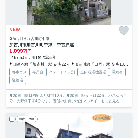
NEW
加古川市加古川町中津
加古川市加古川町中津 中古戸建
1,099
万円
- / 97.50㎡ / 4LDK /築35年
山陽本線「加古川」駅 徒歩22分
加古川線「日岡」駅 徒歩10分
加
都市ガス
専用庭
バス・トイレ別
室内洗濯機置場
電気有
駐輪場
JR加古川線日岡駅より徒歩10分。JR加古川駅からは22分。バスなら7
分、大野停下車4分です。 普段のお買い物はマルアイ...
もっと見る
中古一戸建