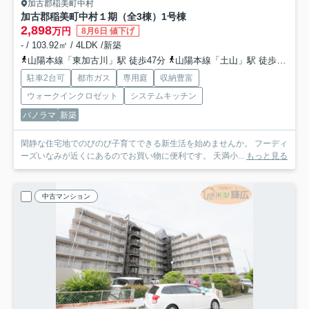
加古郡稲美町中村
加古郡稲美町中村１期（全3棟）1号棟
2,898
万円
8月6日 値下げ
- / 103.92㎡ / 4LDK /新築
山陽本線「東加古川」駅 徒歩47分
山陽本線「土山」駅 徒歩55分
駐車2台可
都市ガス
専用庭
収納豊富
ウォークインクロゼット
システムキッチン
パノラマ
新築
閑静な住宅地でのびのび子育てできる新生活を始めませんか。 フーディ
ーズいなみが近くにあるのでお買い物に便利です。 天満小...
もっと見る
中古マンション