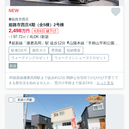
NEW
姫路市西庄
姫路市西庄4期（全5棟）2号棟
2,498
万円
8月6日 値下げ
- / 97.72㎡ / 4LDK /新築
姫新線「播磨高岡」駅 徒歩12分
山陽本線「手柄山平和公園」駅 徒歩25分
駐車2台可
都市ガス
専用庭
収納豊富
ウォークインクロゼット
ウォークインシューズクロゼット
新築
JR姫新線播磨高岡駅まで徒歩約12分 閑静な住宅街でのびのび子育てで
きる新生活を始めませんか。 荒川小学校まで徒歩24分...
もっと見る
新築一戸建