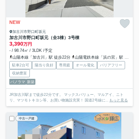
NEW
加古川市野口町坂元
加古川市野口町坂元（全3棟）3号棟
3,390
万円
- / 98.74㎡ / 3LDK /予定
山陽本線「加古川」駅 徒歩22分
山陽電鉄本線「浜の宮」駅 徒歩36分
駐車2台可
陽当り良好
専用庭
オール電化
バリアフリー
収納豊富
パノラマ
新築
JR加古川駅まで徒歩22分です。 マックスバリュー、マルアイ、ニト
リ、マツモトキヨシ等、お買い物施設充実！ 国道2号線に...
もっと見る
中古一戸建