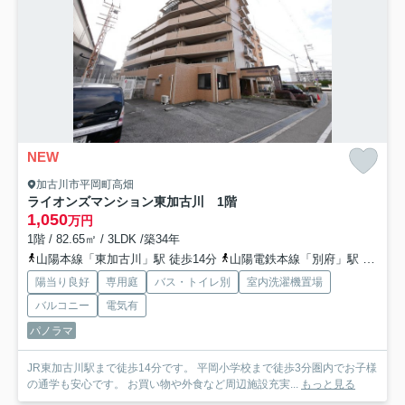
NEW
加古川市平岡町高畑
ライオンズマンション東加古川 1階
1,050
万円
1階 / 82.65㎡ / 3LDK /築34年
山陽本線「東加古川」駅 徒歩14分
山陽電鉄本線「別府」駅 徒歩33分
陽当り良好
専用庭
バス・トイレ別
室内洗濯機置場
バルコニー
電気有
パノラマ
JR東加古川駅まで徒歩14分です。 平岡小学校まで徒歩3分圏内でお子様
の通学も安心です。 お買い物や外食など周辺施設充実...
もっと見る