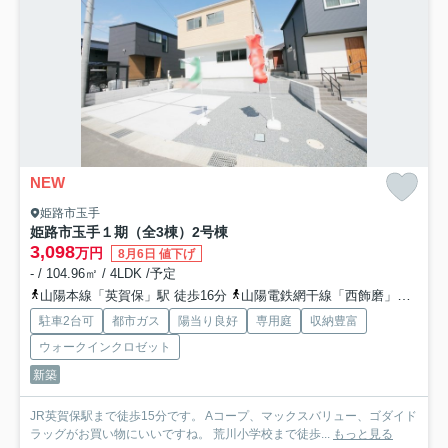
NEW
姫路市玉手
姫路市玉手１期（全3棟）2号棟
3,098
万円
8月6日 値下げ
- / 104.96㎡ / 4LDK /予定
山陽本線「英賀保」駅 徒歩16分
山陽電鉄網干線「西飾磨」駅 徒歩23分
駐車2台可
都市ガス
陽当り良好
専用庭
収納豊富
ウォークインクロゼット
新築
JR英賀保駅まで徒歩15分です。 Aコープ、マックスバリュー、ゴダイド
ラッグがお買い物にいいですね。 荒川小学校まで徒歩...
もっと見る