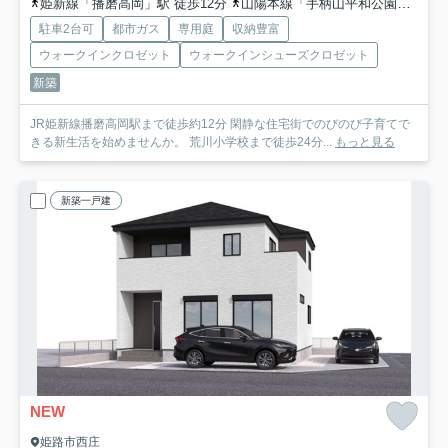
姫新線「播磨高岡」駅 徒歩12分
山陽本線「手柄山平和公園」駅 徒歩25分
駐車2台可
都市ガス
専用庭
収納豊富
ウォークインクロゼット
ウォークインシューズクロゼット
新築
JR姫新線播磨高岡駅まで徒歩約12分 閑静な住宅街でのびのび子育てで
きる新生活を始めませんか。 荒川小学校まで徒歩24分...
もっと見る
新築一戸建
NEW
姫路市西庄