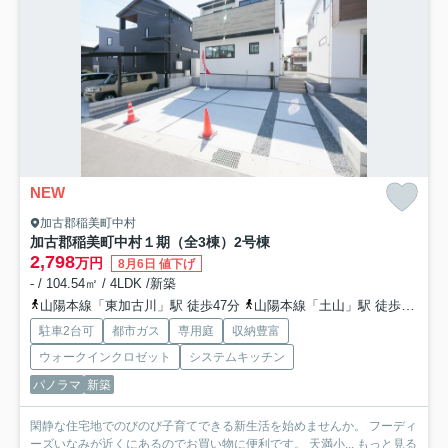
NEW
加古郡稲美町中村
加古郡稲美町中村１期（全3棟）2号棟
2,798
万円
8月6日 値下げ
- / 104.54㎡ / 4LDK /新築
山陽本線「東加古川」駅 徒歩47分
山陽本線「土山」駅 徒歩55分
駐車2台可
都市ガス
専用庭
収納豊富
ウォークインクロゼット
システムキッチン
パノラマ
新築
閑静な住宅地でのびのび子育てできる新生活を始めませんか。 フーディ
ーズいなみが近くにあるのでお買い物に便利です。 天満小...
もっと見る