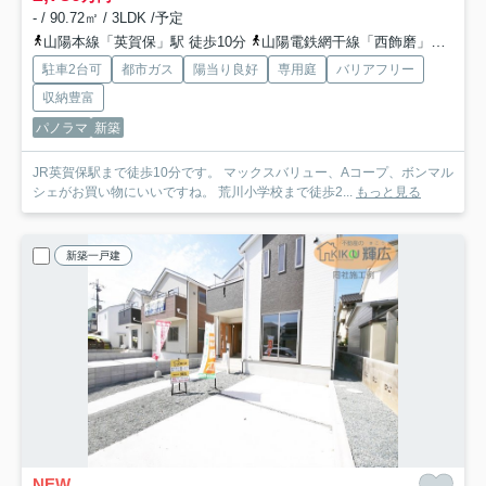
- / 90.72㎡ / 3LDK /予定
山陽本線「英賀保」駅 徒歩10分
山陽電鉄網干線「西飾磨」駅 徒歩27分
駐車2台可
都市ガス
陽当り良好
専用庭
バリアフリー
収納豊富
パノラマ
新築
JR英賀保駅まで徒歩10分です。 マックスバリュー、Aコープ、ボンマル
シェがお買い物にいいですね。 荒川小学校まで徒歩2...
もっと見る
新築一戸建
NEW