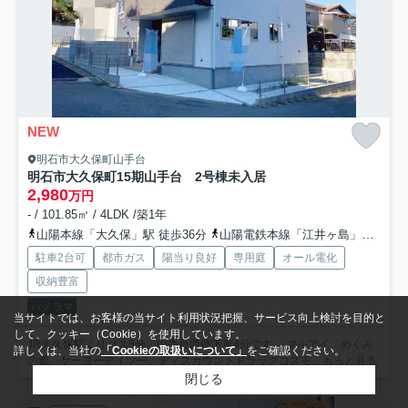
NEW
明石市大久保町山手台
明石市大久保町15期山手台 2号棟未入居
2,980
万円
- / 101.85㎡ / 4LDK /築1年
山陽本線「大久保」駅 徒歩36分
山陽電鉄本線「江井ヶ島」駅 徒歩55分
駐車2台可
都市ガス
陽当り良好
専用庭
オール電化
収納豊富
パノラマ
当サイトでは、お客様の当サイト利用状況把握、サービス向上検討を目的と
して、クッキー（Cookie）を使用しています。
JR大久保駅よりバス8分、山手台西停下車4分です。 マルアイ、めぐみ
詳しくは、当社の
「Cookieの取扱いについて」
をご確認ください。
の郷、ケーヨーデイツー、ディスカウントドラッグコスモ...
もっと見る
閉じる