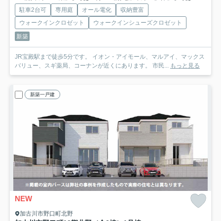
駐車2台可
専用庭
オール電化
収納豊富
ウォークインクロゼット
ウォークインシューズクロゼット
新築
JR宝殿駅まで徒歩5分です。 イオン・アイモール、マルアイ、マックス
バリュー、スギ薬局、コーナンが近くにあります。 市民...
もっと見る
新築一戸建
NEW
加古川市野口町北野