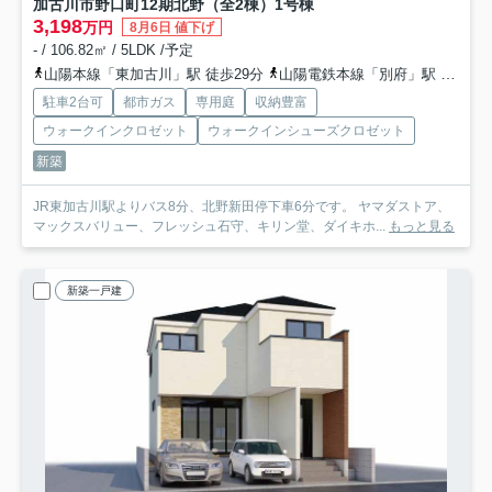
加古川市野口町12期北野（全2棟）1号棟
3,198
万円
8月6日 値下げ
- / 106.82㎡ / 5LDK /予定
山陽本線「東加古川」駅 徒歩29分
山陽電鉄本線「別府」駅 徒歩56分
駐車2台可
都市ガス
専用庭
収納豊富
ウォークインクロゼット
ウォークインシューズクロゼット
新築
JR東加古川駅よりバス8分、北野新田停下車6分です。 ヤマダストア、
マックスバリュー、フレッシュ石守、キリン堂、ダイキホ...
もっと見る
新築一戸建