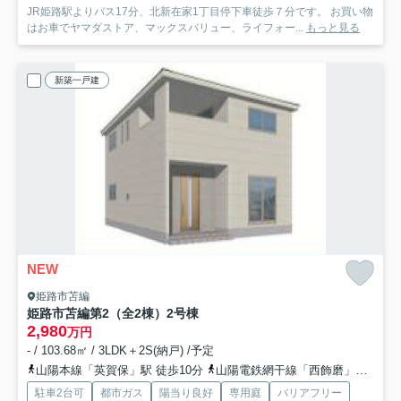
JR姫路駅よりバス17分、北新在家1丁目停下車徒歩７分です。 お買い物
はお車でヤマダストア、マックスバリュー、ライフォー...
もっと見る
新築一戸建
NEW
姫路市苫編
姫路市苫編第2（全2棟）2号棟
2,980
万円
- / 103.68㎡ / 3LDK＋2S(納戸) /予定
山陽本線「英賀保」駅 徒歩10分
山陽電鉄網干線「西飾磨」駅 徒歩27分
駐車2台可
都市ガス
陽当り良好
専用庭
バリアフリー