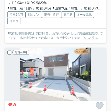
- / 119.03㎡ / 3LDK /築20年
加古川線「日岡」駅 徒歩8分
山陽本線「加古川」駅 徒歩23分
加古
駐車2台可
都市ガス
陽当り良好
専用庭
オール電化
床暖房
JR加古川線日岡駅まで徒歩8分。 お買い物や外食など周辺施設充実して
います。 氷丘小学校まで徒歩13分、氷丘中学校まで徒...
もっと見る
新築一戸建
NEW