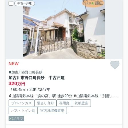
中古一戸建
NEW
加古川市野口町長砂
加古川市野口町長砂 中古戸建
320
万円
- / 60.45㎡ / 3DK /築47年
山陽電鉄本線「浜の宮」駅 徒歩20分
山陽電鉄本線「別府」駅 徒歩24分
プロパンガス
陽当り良好
専用庭
収納豊富
バス・トイレ別
室内洗濯機置場
パノラマ