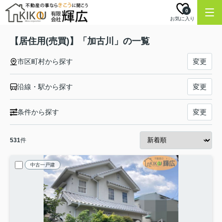
0
お気に入り
【居住用(売買)】「加古川」の一覧
市区町村から探す
変更
沿線・駅から探す
変更
条件から探す
変更
531
件
中古一戸建