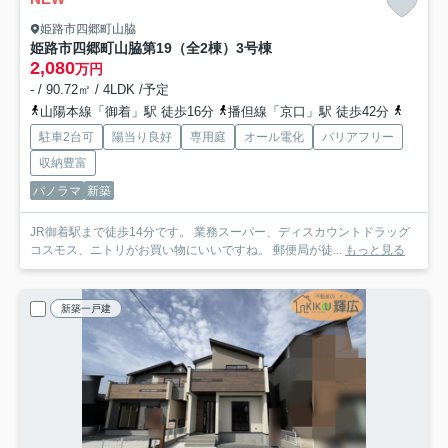
姫路市四郷町山脇
姫路市四郷町山脇第19（全2棟）3号棟
2,080
万円
- / 90.72㎡ / 4LDK /予定
山陽本線「御着」駅 徒歩16分
播但線「京口」駅 徒歩42分
山陽本
駐車2台可
陽当り良好
専用庭
オール電化
バリアフリー
収納豊富
パノラマ
新築
JR御着駅まで徒歩14分です。 業務スーパー、ディスカウントドラッグ
コスモス、ニトリがお買い物にいいですね。 郵便局が徒...
もっと見る
新築一戸建