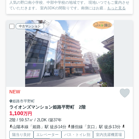
人気の野口南小学校、中部中学校の地域です。 現地いつでもご案内させ
ていただきます。 室内3DKの間取りです。南側にはお庭...
もっと見る
中古マンション
NEW
姫路市平野町
ライオンズマンション姫路平野町 2階
1,100
万円
2階 / 59.57㎡ / 2LDK /築37年
山陽本線「姫路」駅 徒歩14分
播但線「京口」駅 徒歩13分
山陽本
陽当り良好
エレベーター
バス・トイレ別
室内洗濯機置場