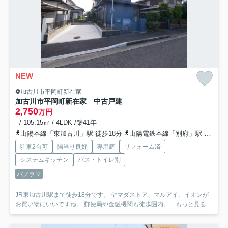
NEW
加古川市平岡町新在家
加古川市平岡町新在家 中古戸建
2,750
万円
- / 105.15㎡ / 4LDK /築41年
山陽本線「東加古川」駅 徒歩18分
山陽電鉄本線「別府」駅 徒歩46分
駐車2台可
陽当り良好
専用庭
リフォーム済
システムキッチン
バス・トイレ別
パノラマ
JR東加古川駅まで徒歩18分です。 ヤマダストア、マルアイ、イオンが
お買い物にいいですね。 郵便局や金融機関も徒歩圏内。...
もっと見る