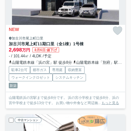
NEW
加古川市尾上町口里
加古川市尾上町11期口里（全1棟）1号棟
2,698
万円
8月6日 値下げ
- / 101.44㎡ / 4LDK /予定
山陽電鉄本線「浜の宮」駅 徒歩8分
山陽電鉄本線「別府」駅 徒歩23分
駐車2台可
都市ガス
専用庭
収納豊富
ウォークインクロゼット
システムキッチン
新築
山陽電鉄浜の宮駅まで徒歩8分です。 浜の宮小学校まで徒歩8分、浜の
宮中学校まで徒歩13分です。 お買い物や外食など周辺施...
もっと見る
中古マンション