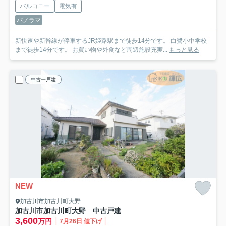
バルコニー
電気有
パノラマ
新快速や新幹線が停車するJR姫路駅まで徒歩14分です。 白鷺小中学校
まで徒歩14分です。 お買い物や外食など周辺施設充実...
もっと見る
中古一戸建
NEW
加古川市加古川町大野
加古川市加古川町大野 中古戸建
3,600
万円
7月26日 値下げ