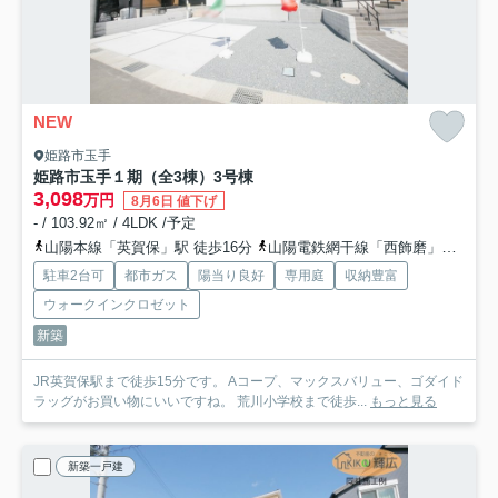
NEW
姫路市玉手
姫路市玉手１期（全3棟）3号棟
3,098
万円
8月6日 値下げ
- / 103.92㎡ / 4LDK /予定
山陽本線「英賀保」駅 徒歩16分
山陽電鉄網干線「西飾磨」駅 徒歩23分
駐車2台可
都市ガス
陽当り良好
専用庭
収納豊富
ウォークインクロゼット
新築
JR英賀保駅まで徒歩15分です。 Aコープ、マックスバリュー、ゴダイド
ラッグがお買い物にいいですね。 荒川小学校まで徒歩...
もっと見る
新築一戸建