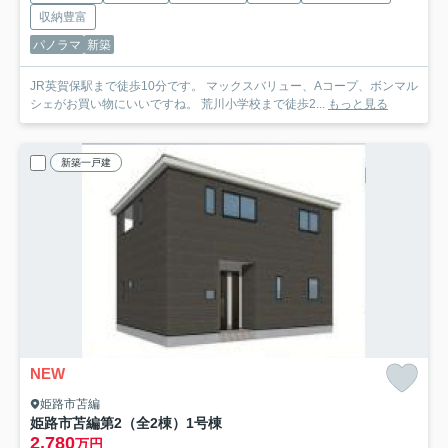
収納豊富
パノラマ
新築
JR英賀保駅まで徒歩10分です。 マックスバリュー、Aコープ、ボンマル
シェがお買い物にいいですね。 荒川小学校まで徒歩2...
もっと見る
新築一戸建
NEW
姫路市苫編
姫路市苫編第2（全2棟）1号棟
2,780
万円