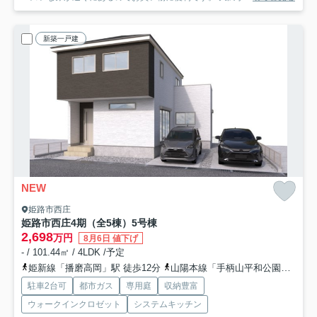
新築一戸建
NEW
姫路市西庄
姫路市西庄4期（全5棟）5号棟
2,698
万円
8月6日 値下げ
- / 101.44㎡ / 4LDK /予定
姫新線「播磨高岡」駅 徒歩12分
山陽本線「手柄山平和公園」駅 徒歩25分
駐車2台可
都市ガス
専用庭
収納豊富
ウォークインクロゼット
システムキッチン