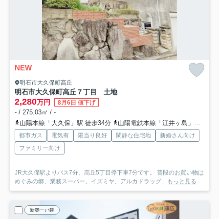
NEW
明石市大久保町高丘
明石市大久保町高丘７丁目 土地
2,280
万円
8月6日 値下げ
- / 275.03㎡ / -
山陽本線「大久保」駅 徒歩34分
山陽電鉄本線「江井ヶ島」駅 徒歩55分
都市ガス
電気有
陽当り良好
閑静な住宅地
新婚さん向け
ファミリー向け
JR大久保駅よりバス7分、高丘5丁目停下車7分です。 普段のお買い物は
めぐみの郷、業務スーパー、イズミヤ、アルカドラッグ...
もっと見る
新築一戸建