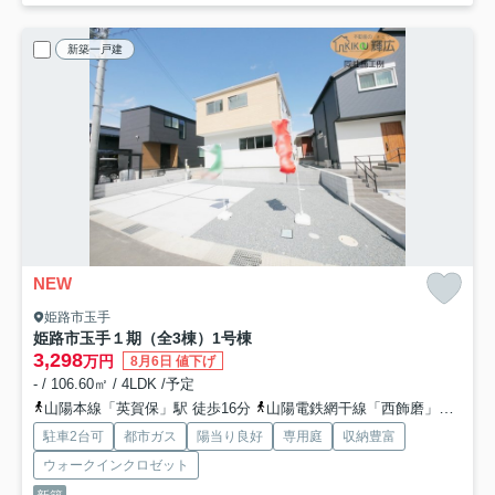
新築一戸建
NEW
姫路市玉手
姫路市玉手１期（全3棟）1号棟
3,298
万円
8月6日 値下げ
- / 106.60㎡ / 4LDK /予定
山陽本線「英賀保」駅 徒歩16分
山陽電鉄網干線「西飾磨」駅 徒歩23分
駐車2台可
都市ガス
陽当り良好
専用庭
収納豊富
ウォークインクロゼット