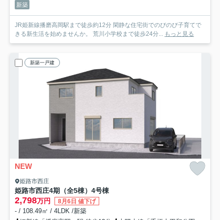
新築
JR姫新線播磨高岡駅まで徒歩約12分 閑静な住宅街でのびのび子育てで
きる新生活を始めませんか。 荒川小学校まで徒歩24分...
もっと見る
新築一戸建
NEW
姫路市西庄
姫路市西庄4期（全5棟）4号棟
2,798
万円
8月6日 値下げ
- / 108.49㎡ / 4LDK /新築