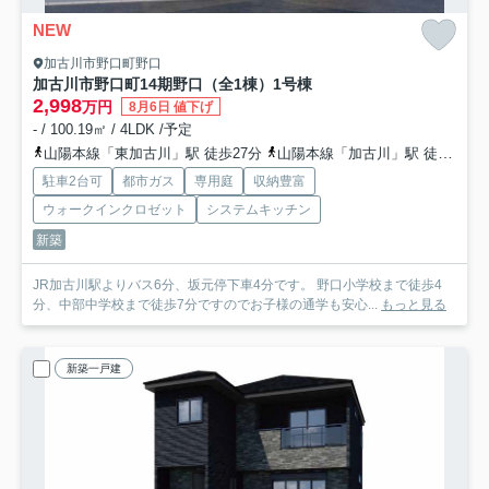
NEW
加古川市野口町野口
加古川市野口町14期野口（全1棟）1号棟
2,998
万円
8月6日 値下げ
- / 100.19㎡ / 4LDK /予定
山陽本線「東加古川」駅 徒歩27分
山陽本線「加古川」駅 徒歩30分
駐車2台可
都市ガス
専用庭
収納豊富
ウォークインクロゼット
システムキッチン
新築
JR加古川駅よりバス6分、坂元停下車4分です。 野口小学校まで徒歩4
分、中部中学校まで徒歩7分ですのでお子様の通学も安心...
もっと見る
新築一戸建