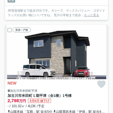
新築
JR英賀保駅まで徒歩15分です。 Aコープ、マックスバリュー、ゴダイド
ラッグがお買い物にいいですね。 荒川小学校まで徒歩...
もっと見る
新築一戸建
NEW
加古川市米田町平津
加古川市米田町１期平津（全1棟）1号棟
2,798
万円
8月6日 値下げ
- / 101.02㎡ / 4LDK /予定
山陽本線「宝殿」駅 徒歩5分
山陽電鉄本線「伊保」駅 徒歩46分
山