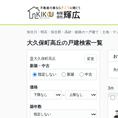
加古川・明石・加古郡・高砂・姫路の一戸建て・土地・マ
大久保町高丘の戸建検索一覧
お
大久保町高丘
変更
新築・中古
魚
指定しない
新築
中古
価格
3
件
～
築年数