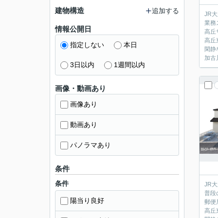
建物構造
追加する
JR
業務
情報公開日
高丘
高丘
指定しない
本日
閑静
加古
3日以内
1週間以内
画像・動画あり
画像あり
動画あり
パノラマあり
条件
条件
JR
普段
陽当り良好
郵便
高丘