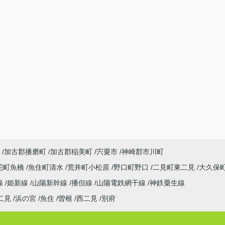
加古郡播磨町
加古郡稲美町
宍粟市
神崎郡市川町
陀町魚橋
魚住町清水
荒井町小松原
野口町野口
二見町東二見
大久保
線
姫新線
山陽新幹線
播但線
山陽電鉄網干線
神鉄粟生線
二見
浜の宮
魚住
曽根
西二見
別府