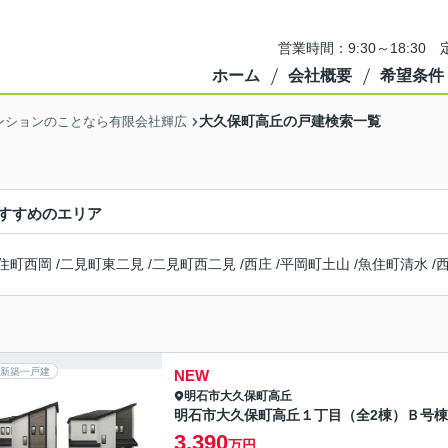
営業時間：9:30～18:3
ホーム
会社概要
希望条件
大久保町高丘の戸建検索一覧
ンションのことなら有限会社輝広
すすめのエリア
住町西岡
/
二見町東二見
/
二見町西二見
/
西庄
/
平岡町土山
/
魚住町清水
/
新築一戸建
NEW
明石市
大久保町高丘
明石市大久保町高丘１丁目（全2棟）Ｂ号棟
3,390
万円