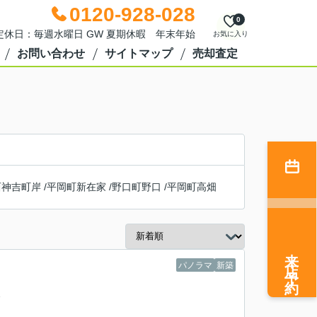
0120-928-028
0
0 定休日：毎週水曜日 GW 夏期休暇 年末年始
お気に入り
お問い合わせ
サイトマップ
売却査定
西神吉町岸
/
平岡町新在家
/
野口町野口
/
平岡町高畑
来店予約
パノラマ
新築