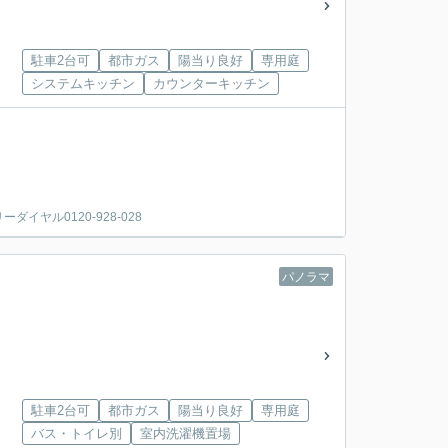
駐車2台可
都市ガス
陽当り良好
専用庭
システムキッチン
カウンターキッチン
。
ヤル0120-928-028
パノラマ
駐車2台可
都市ガス
陽当り良好
専用庭
バス・トイレ別
室内洗濯機置場