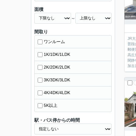
面積
～
間取り
JR
ワンルーム
普段
郵便
1K/1DK/1LDK
高丘
閑静
加古
2K/2DK/2LDK
3K/3DK/3LDK
4K/4DK/4LDK
5K以上
駅・バス停からの時間