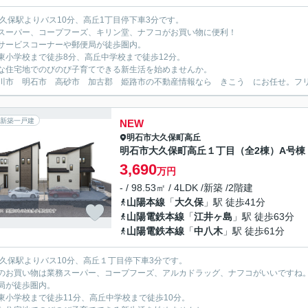
大久保駅よりバス10分、高丘1丁目停下車3分です。
スーパー、コープフーズ、キリン堂、ナフコがお買い物に便利！
サービスコーナーや郵便局が徒歩圏内。
東小学校まで徒歩8分、高丘中学校まで徒歩12分。
な住宅地でのびのび子育てできる新生活を始めませんか。
川市 明石市 高砂市 加古郡 姫路市の不動産情報なら きこう にお任せ。フリーダイ
新築一戸建
NEW
明石市
大久保町高丘
明石市大久保町高丘１丁目（全2棟）A号棟
3,690
万円
- / 98.53㎡ / 4LDK /新築 /2階建
山陽本線
「
大久保
」駅 徒歩41分
山陽電鉄本線
「
江井ヶ島
」駅 徒歩63分
山陽電鉄本線
「
中八木
」駅 徒歩61分
大久保駅よりバス10分、高丘１丁目停下車3分です。
のお買い物は業務スーパー、コープフーズ、アルカドラッグ、ナフコがいいですね
局が徒歩圏内。
東小学校まで徒歩11分、高丘中学校まで徒歩10分。