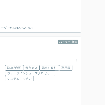
ヤル0120-928-028
パノラマ
新築
駐車2台可
都市ガス
陽当り良好
専用庭
ウォークインシューズクロゼット
システムキッチン
。