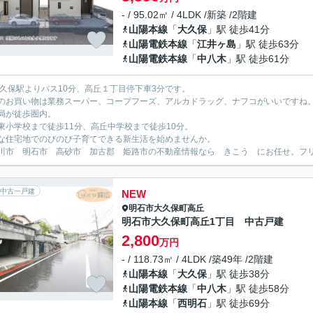
- / 95.02㎡ / 4LDK /新築 /2階建
山陽本線
「
大久保
」駅 徒歩41分
山陽電鉄本線
「
江井ヶ島
」駅 徒歩63分
山陽電鉄本線
「
中八木
」駅 徒歩61分
大久保駅よりバス10分、高丘１丁目停下車3分です。
のお買い物は業務スーパー、コープフーズ、アルカドラッグ、ナフコがいいですね
局が徒歩圏内。
東小学校まで徒歩11分、高丘中学校まで徒歩10分。
な住宅地でのびのび子育てできる新生活を始めませんか。
川市 明石市 高砂市 加古郡 姫路市の不動産情報なら きこう にお任せ。フリーダイ
中古一戸建
NEW
明石市
大久保町高丘
明石市大久保町高丘1丁目 中古戸建
2,800
万円
- / 118.73㎡ / 4LDK /築49年 /2階建
山陽本線
「
大久保
」駅 徒歩38分
山陽電鉄本線
「
中八木
」駅 徒歩58分
山陽本線
「
西明石
」駅 徒歩69分