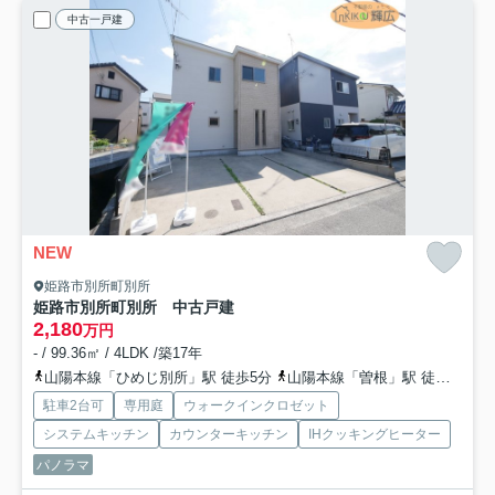
中古一戸建
NEW
姫路市別所町別所
姫路市別所町別所 中古戸建
2,180
万円
- / 99.36㎡ / 4LDK /築17年
山陽本線「ひめじ別所」駅 徒歩5分
山陽本線「曽根」駅 徒歩26分
駐車2台可
専用庭
ウォークインクロゼット
システムキッチン
カウンターキッチン
IHクッキングヒーター
パノラマ