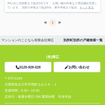
JRひめじ別所駅まで徒歩5分です。 お買い物や外食など周辺施設充実し
ています。 別所小学校まで徒歩6分、東中学校まで徒歩...
もっと見る
1
・マンションのことなら有限会社輝広
別所町別所の戸建検索一覧
(有)輝広
0120-928-028
お問い合わせ
〒675-0104
兵庫県加古川市平岡町土山５６－１
営業時間：
9:30～18:30
定休日：
毎週水曜日 GW 夏期休暇 年末年始